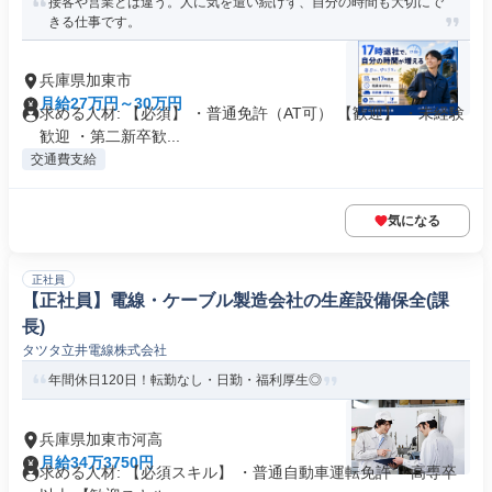
接客や営業とは違う。人に気を遣い続けず、自分の時間も大切にで
きる仕事です。
兵庫県加東市
月給27万円～30万円
求める人材: 【必須】 ・普通免許（AT可） 【歓迎】 ・未経験
歓迎 ・第二新卒歓...
交通費支給
気になる
正社員
【正社員】電線・ケーブル製造会社の生産設備保全(課
長)
タツタ立井電線株式会社
年間休日120日！転勤なし・日勤・福利厚生◎
兵庫県加東市河高
月給34万3750円
求める人材: 【必須スキル】 ・普通自動車運転免許 ・高専卒