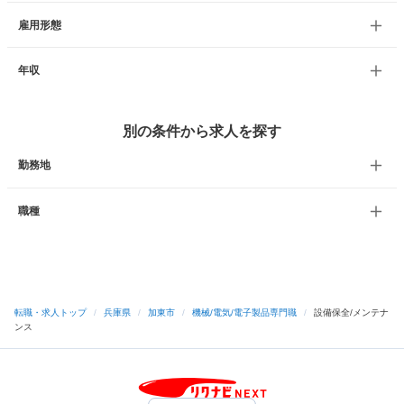
雇用形態
年収
別の条件から求人を探す
勤務地
職種
転職・求人トップ
/
兵庫県
/
加東市
/
機械/電気/電子製品専門職
/
設備保全/メンテナ
ンス