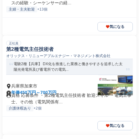
スの経験・シーケンサーの経...
主婦・主夫歓迎
+13個
気になる
正社員
第2種電気主任技術者
オリックス・リニューアブルエナジー・マネジメント株式会社
電験2種【兵庫】 DX化を推進した業務と働きやすさを追求した太
陽光発電所及び蓄電所での電気...
兵庫県加東市
年俸450万円～700万円
資格 応募条件 ・第2種電気主任技術者 歓迎スキル ・電気工事
士、その他（電気関係有...
介護休暇あり
+2個
気になる