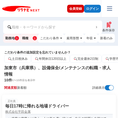
会員登録
ログイン
職種・キーワードから探す
条件保存
勤務地
職種
こだわり条件
雇用形態
年収
新着のみ
1
1
こだわり条件の追加設定を忘れていませんか？
土日祝休み
年間休日120日以上
完全週休2日制
学歴
加東市（兵庫県）、設備保全/メンテナンスの転職・求人
情報
10
件
1
〜
10
件目を表示中
関連度順
新着順
詳細表示
正社員
毎日17時に帰れる地場ドライバー
株式会社平田金属