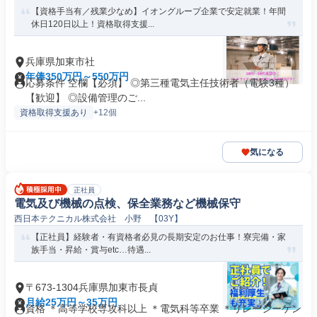
【資格手当有／残業少なめ】イオングループ企業で安定就業！年間
休日120日以上！資格取得支援...
兵庫県加東市社
年俸350万円～550万円
応募条件 空欄【必須】 ◎第三種電気主任技術者（電験3種）
【歓迎】 ◎設備管理のご...
資格取得支援あり
+12個
気になる
正社員
電気及び機械の点検、保全業務など機械保守
西日本テクニカル株式会社 小野 【03Y】
【正社員】経験者・有資格者必見の長期安定のお仕事！寮完備・家
族手当・昇給・賞与etc…待遇...
〒673-1304兵庫県加東市長貞
月給25万円～35万円
資格 ＊高等学校専攻科以上 ＊電気科等卒業 ＊リレーシーケン