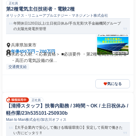
正社員
第2種電気主任技術者・電験2種
オリックス・リニューアブルエナジー・マネジメント株式会社
年間休日120日以上/土日祝日休み/手当充実/大手金融機関グループ
の太陽光発電所管理
兵庫県加東市
年俸450万円～700万円
求める人材: ＜応募資格＞ ■必須要件 ・第2種電気主任技術者
・高圧の電気設備の保...
交通費支給
気になる
正社員
【清掃スタッフ】扶養内勤務 / 3時間 ~ OK / 土日祝休み /
軽作業/23h535101-250930b
Man to Man株式会社/加古川オフィス
【大手企業内で安心して働ける職場環境◎】安定して長期で働きた
い方にピッタリ !!