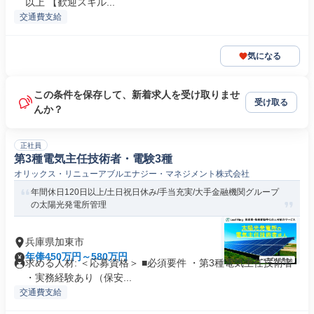
以上 【歓迎スキル...
交通費支給
気になる
この条件を保存して、新着求人を受け取りませ
受け取る
んか？
正社員
第3種電気主任技術者・電験3種
オリックス・リニューアブルエナジー・マネジメント株式会社
年間休日120日以上/土日祝日休み/手当充実/大手金融機関グループ
の太陽光発電所管理
兵庫県加東市
年俸450万円～580万円
求める人材: ＜応募資格＞ ■必須要件 ・第3種電気主任技術者
・実務経験あり（保安...
交通費支給