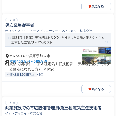
気になる
正社員
保安業務従事者
オリックス・リニューアブルエナジー・マネジメント株式会社
電験3種【兵庫】実務経験ありDX化を推進した業務と働きやすさを
追求した太陽光O&Mでの保安...
〒673-1400兵庫県加東市
年俸450万円～580万円
資格 応募条件 ・第３種電気主任技術者 ・実務経験あり（保安
監督者になれる方） ※保安...
年間休日120日以上
+4個
気になる
正社員
商業施設での常駐設備管理員/第三種電気主任技術者
イオンディライト株式会社