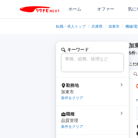
ホーム
オファー
気に
転職・求人トップ
/
兵庫県
/
加東市
/
機械/
加
キーワード
5
件
1
こだ
勤務地
加東市
条件をクリア
職種
品質管理
条件をクリア