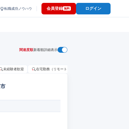
会員登録
ログイン
転職成功ノウハウ
無料
関連度順
新着順
詳細表示
未経験者歓迎
在宅勤務（リモートワーク）OK
家賃補助・住宅手当
東市