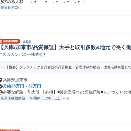
求める人材: .゜｡:+.゜｡:+.゜｡:+.゜｡:+.゜｡:+.゜...
即日勤務OK
正社員
【兵庫/加東市/品質保証】大手と取引多数&地元で長く働け
アスカカンパニー株式会社
品質保証(機械/電気/電子製品専門職)
【概要】プラスチック食品容器の品質検査・管理体制の構築・改善活動を通じて、
兵庫県加東市
月給25万円～32万円
必要な経験・能力等 【必須】■製造業界での業務経験■モノづくりの流れ
業界未経験歓迎
年間休日120日以上
+5個