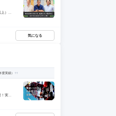
）...
気になる
3年度実績）
実...