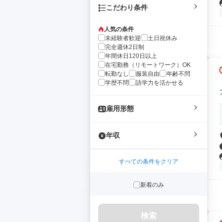
こだわり条件
人気の条件
未経験者歓迎
土日祝休み
完全週休2日制
年間休日120日以上
在宅勤務（リモートワーク）OK
転勤なし
服装自由
年齢不問
学歴不問
語学力を活かせる
雇用形態
年収
すべての条件をクリア
新着のみ
検索