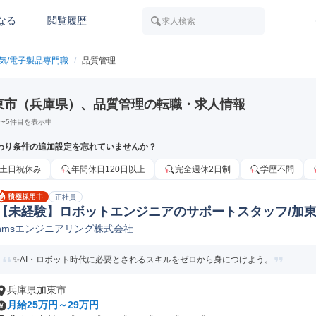
なる
閲覧履歴
求人検索
電気/電子製品専門職
/
品質管理
東市（兵庫県）、品質管理の転職・求人情報
〜
5
件目を表示中
わり条件の追加設定を忘れていませんか？
土日祝休み
年間休日120日以上
完全週休2日制
学歴不問
正社員
【未経験】ロボットエンジニアのサポートスタッフ/加
nmsエンジニアリング株式会社
✨AI・ロボット時代に必要とされるスキルをゼロから身につけよう。
兵庫県加東市
月給25万円～29万円