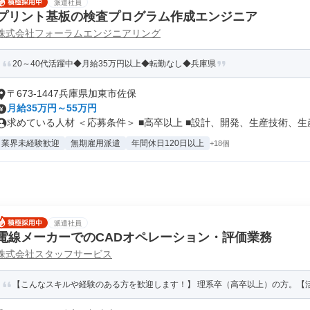
派遣社員
プリント基板の検査プログラム作成エンジニア
株式会社フォーラムエンジニアリング
20～40代活躍中◆月給35万円以上◆転勤なし◆兵庫県
〒673-1447兵庫県加東市佐保
月給35万円～55万円
求めている人材 ＜応募条件＞ ■高卒以上 ■設計、開発、生産技術、生産.
業界未経験歓迎
無期雇用派遣
年間休日120日以上
+18個
派遣社員
電線メーカーでのCADオペレーション・評価業務
株式会社スタッフサービス
【こんなスキルや経験のある方を歓迎します！】 理系卒（高卒以上）の方。【