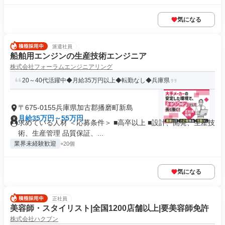
気になる
派遣社員
船舶用エンジンの生産技術エンジニア
株式会社フォーラムエンジニアリング
20～40代活躍中◆月給35万円以上◆転勤なし◆兵庫県
〒675-0155兵庫県加古郡播磨町新島
月給35万円～55万円
求めている人材 ＜応募条件＞ ■高卒以上 ■設計、開発、生産技
術、生産管理 品質保証、...
業界未経験歓迎
+20個
気になる
正社員
美容師・スタイリスト|全国1200店舗以上|要美容師免許
株式会社ハクブン