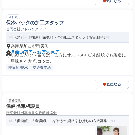
気になる
正社員
保冷バッグの加工スタッフ
合同会社アドバンスドア
《スピード採用》保冷バッグの加工スタッフ！安定勤務♪
兵庫県加古郡稲美町
月給34万円～37万5000円
求める人材: ⭐️当てはまる方にオススメ⭐️ ◎未経験でも製造に
興味ある方 ◎コツコ...
即日勤務OK
交通費支給
気になる
業務委託
保健指導相談員
株式会社日本医事保険教育協会
「保健師」「看護師」いずれかの資格をお持ちの方大募集！