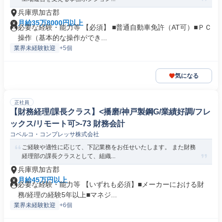
兵庫県加古郡
月給35万8000円以上
必要な経験・能力等 【必須】 ■普通自動車免許（AT可）■ＰＣ
操作（基本的な操作ができ...
業界未経験歓迎
+5個
気になる
正社員
【財務経理/課長クラス】<播磨/神戸製鋼G/業績好調/フレ
ックス/リモート可>-73 財務会計
コベルコ・コンプレッサ株式会社
ご経験や適性に応じて、下記業務をお任せいたします。 また財務
経理部の課長クラスとして、組織...
兵庫県加古郡
月給45万円以上
必要な経験・能力等 【いずれも必須】■メーカーにおける財
務/経理の経験5年以上■マネジ...
業界未経験歓迎
+6個