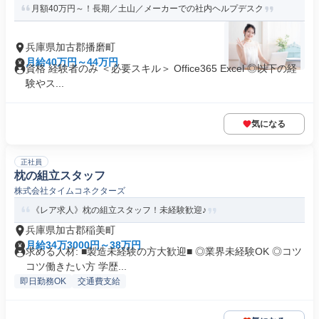
月額40万円～！長期／土山／メーカーでの社内ヘルプデスク
兵庫県加古郡播磨町
月給40万円～44万円
資格 経験者のみ ＜必要スキル＞ Office365 Excel ◎以下の経
験やス...
気になる
正社員
枕の組立スタッフ
株式会社タイムコネクターズ
《レア求人》枕の組立スタッフ！未経験歓迎♪
兵庫県加古郡稲美町
月給34万3000円～38万円
求める人材: ■製造未経験の方大歓迎■ ◎業界未経験OK ◎コツ
コツ働きたい方 学歴...
即日勤務OK
交通費支給