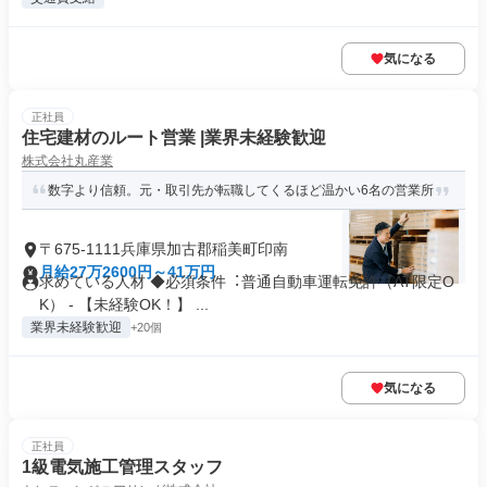
気になる
正社員
住宅建材のルート営業 |業界未経験歓迎
株式会社丸産業
数字より信頼。元・取引先が転職してくるほど温かい6名の営業所
〒675-1111兵庫県加古郡稲美町印南
月給27万2600円～41万円
求めている人材 ◆必須条件︓普通⾃動⾞運転免許（AT限定O
K） - 【未経験OK！】 ...
業界未経験歓迎
+20個
気になる
正社員
1級電気施工管理スタッフ