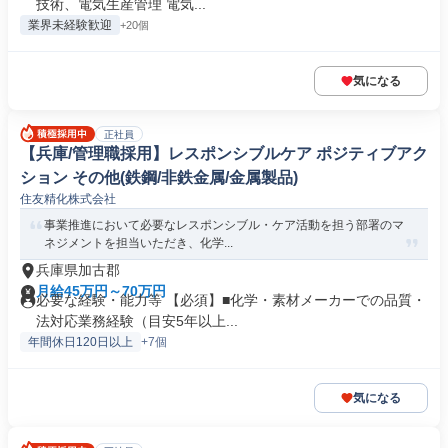
技術、電気生産管理 電気...
業界未経験歓迎
+20個
気になる
正社員
【兵庫/管理職採用】レスポンシブルケア ポジティブアク
ション その他(鉄鋼/非鉄金属/金属製品)
住友精化株式会社
事業推進において必要なレスポンシブル・ケア活動を担う部署のマ
ネジメントを担当いただき、化学...
兵庫県加古郡
月給45万円～70万円
必要な経験・能力等 【必須】■化学・素材メーカーでの品質・
法対応業務経験（目安5年以上...
年間休日120日以上
+7個
気になる