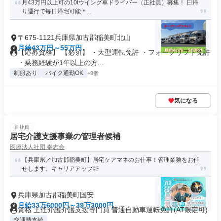
月43万円以上可の10tウイング車ドライバー（正社員）募集！ 日帰
り運行で毎日帰宅可能＊...
〒675-1121兵庫県加古郡稲美町北山
月給43万円～55万円
【応募資格】 【必須】 ・大型運転免許 ・フォークリフト免許
・乗務経験が1年以上の方...
制服あり
バイク通勤OK
+9個
気になる
正社員
居宅介護支援事業の管理者候補
医療法人社団 奉志会
【兵庫県／加古郡稲美町】居宅ケアマネのお仕事！管理業務をお任
せします。キャリアアップ◎
兵庫県加古郡稲美町国安
月給33万6000円～39万3000円
資格 主任介護介護支援専門員 普通自動車運転免許(AT限定可)
交通費支給