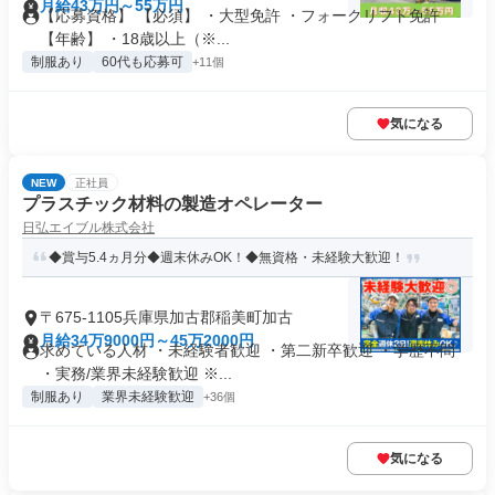
月給43万円～55万円
【応募資格】 【必須】 ・大型免許 ・フォークリフト免許
【年齢】 ・18歳以上（※...
制服あり
60代も応募可
+11個
気になる
NEW
正社員
プラスチック材料の製造オペレーター
日弘エイブル株式会社
◆賞与5.4ヵ月分◆週末休みOK！◆無資格・未経験大歓迎！
〒675-1105兵庫県加古郡稲美町加古
月給34万9000円～45万2000円
求めている人材 ・未経験者歓迎 ・第二新卒歓迎 ・学歴不問
・実務/業界未経験歓迎 ※...
制服あり
業界未経験歓迎
+36個
気になる