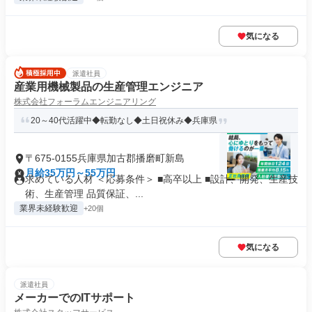
気になる
派遣社員
産業用機械製品の生産管理エンジニア
株式会社フォーラムエンジニアリング
20～40代活躍中◆転勤なし◆土日祝休み◆兵庫県
〒675-0155兵庫県加古郡播磨町新島
月給35万円～55万円
求めている人材 ＜応募条件＞ ■高卒以上 ■設計、開発、生産技
術、生産管理 品質保証、...
業界未経験歓迎
+20個
気になる
派遣社員
メーカーでのITサポート