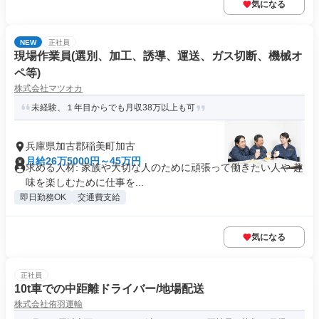
気になる
NEW
正社員
現場作業員(選別、加工、誘導、運送、ガス切断、機械オ
ペ等)
株式会社マツオカ
未経験、１年目からでも月収38万以上も可
兵庫県加古郡稲美町加古
月給26万5000円～45万円
求める人材: 家族や大切な人のために頑張って働きたい人や 趣
味を楽しむために仕事を...
即日勤務OK
交通費支給
気になる
正社員
10t車での中距離ドライバー/地場配送
株式会社侑羽運輸