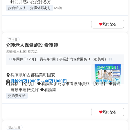
針に共感いただける方、 ...
歩合給あり
介護休暇あり
+23個
気になる
正社員
介護老人保健施設 看護師
医療法人社団 奉志会
年間休日120日｜賞与年2回｜事業所内保育園あり（稲美町）
兵庫県加古郡稲美町国安
月給29万1000円～40万1000円
資格 【必須】 ◆看護師または准看護師資格 【歓迎】 ◆普通
自動車運転免許 ◆看護業...
交通費支給
気になる
契約社員