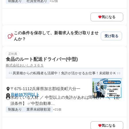
制服あり
社員登用あり
+12個
気になる
この条件を保存して、新着求人を受け取りませ
受け取る
んか？
正社員
食品のルート配送ドライバー(中型)
株式会社おいしさ３６５
異業種からの転職者も活躍中！免許が活かせるお仕事！未経験ＯＫ
〒675-1112兵庫県加古郡稲美町六分一
月給35万円以上
求めている人材 ／ 中型以上の免許があれば即戦力！ ＼ 【必
須条件】 ✅中型自動車...
制服あり
業界未経験歓迎
+21個
気になる