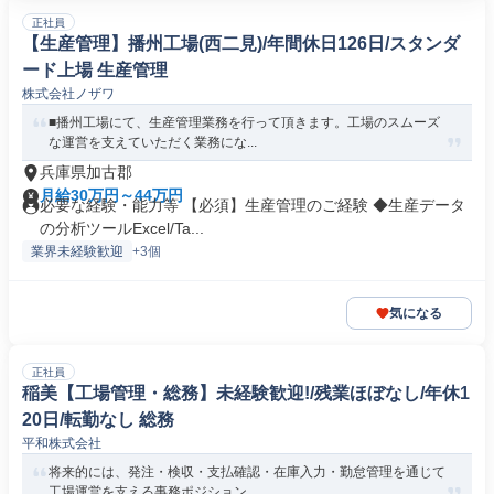
正社員
【生産管理】播州工場(西二見)/年間休日126日/スタンダ
ード上場 生産管理
株式会社ノザワ
■播州工場にて、生産管理業務を行って頂きます。工場のスムーズ
な運営を支えていただく業務にな...
兵庫県加古郡
月給30万円～44万円
必要な経験・能力等 【必須】生産管理のご経験 ◆生産データ
の分析ツールExcel/Ta...
業界未経験歓迎
+3個
気になる
正社員
稲美【工場管理・総務】未経験歓迎!/残業ほぼなし/年休1
20日/転勤なし 総務
平和株式会社
将来的には、発注・検収・支払確認・在庫入力・勤怠管理を通じて
工場運営を支える事務ポジション...