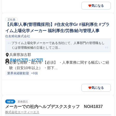
気になる
正社員
【兵庫/人事(管理職採用)】#住友化学Gr #福利厚生 #プラ
イム上場化学メーカー 福利厚生/労務/給与管理人事
住友精化株式会社
プライム上場化学メーカーである当社にて、人事部門の管理職もし
くは管理職候補の立場としてご活...
兵庫県加古郡
月給45万円～62万円
必要な経験・能力等 【必須】 ・人事業務に関する幅広いご経
験（目安10年以上） ・部下...
業界未経験歓迎
+8個
気になる
NEW
業務委託
メーカーでの社内ヘルプデスクスタッフ NO/41837
株式会社エーティーエス