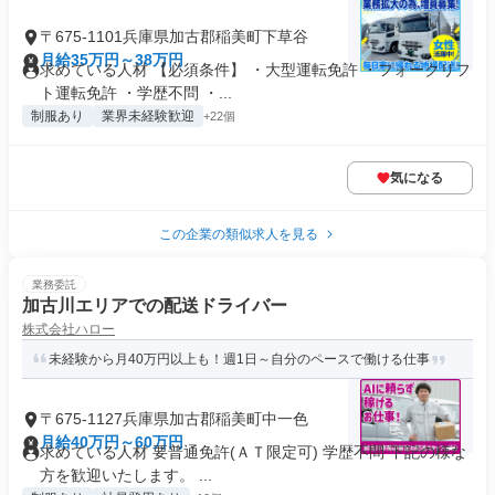
〒675-1101兵庫県加古郡稲美町下草谷
月給35万円～38万円
求めている人材 【必須条件】 ・大型運転免許 ・フォークリフ
ト運転免許 ・学歴不問 ・...
制服あり
業界未経験歓迎
+22個
気になる
この企業の類似求人を見る
業務委託
加古川エリアでの配送ドライバー
株式会社ハロー
未経験から月40万円以上も！週1日～自分のペースで働ける仕事
〒675-1127兵庫県加古郡稲美町中一色
月給40万円～60万円
求めている人材 要普通免許(ＡＴ限定可) 学歴不問 下記の様な
方を歓迎いたします。 ...