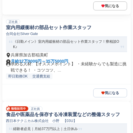
気になる
正社員
室内用緩衝材の部品セット作業スタッフ
合同会社Silver Gate
《日勤メイン》室内用緩衝材の部品セット作業スタッフ！寮相談O
K♪
兵庫県加古郡稲美町
月給32万9000円～35万5000円
求める人材: 【オススメポイント】 ・未経験からでも製造に挑
戦できる！ ・コツコツ、...
即日勤務OK
交通費支給
気になる
正社員
食品や医薬品を保存する冷凍装置などの整備スタッフ
西日本テクニカル株式会社 小野 【03U】
経験者必見｜月給37万円以上｜土日休み