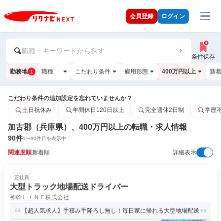
会員登録
ログイン
職種・キーワードから探す
条件保存
勤務地
職種
こだわり条件
雇用形態
400万円以上
新
1
こだわり条件の追加設定を忘れていませんか？
土日祝休み
年間休日120日以上
完全週休2日制
学歴
加古郡（兵庫県）、400万円以上の転職・求人情報
90
件
1
〜
90
件目を表示中
関連度順
新着順
詳細表示
正社員
大型トラック地場配送ドライバー
神幹ＬＩＮＥ株式会社
【超人気求人】手積み手降ろし無し！毎日家に帰れる大型地場配送