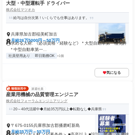
大型・中型運転手 ドライバー
株式会社マツオカ
給与は自分次第！いくらでも仕事はあります。
兵庫県加古郡稲美町加古
月給26万5000円～50万円
求める人材: 《必須資格・経験など》 * 大型自動車第一種免許
* 中型自動車第一...
社員登用あり
即日勤務OK
+1個
気になる
派遣社員
産業用機械の品質管理エンジニア
株式会社フォーラムエンジニアリング
20～40代活躍中◆月給35万円以上◆転勤なし◆兵庫県
〒675-0155兵庫県加古郡播磨町新島
月給35万円～55万円
求めている人材 ＜応募条件＞ ■高卒以上 ■設計、開発、生産技