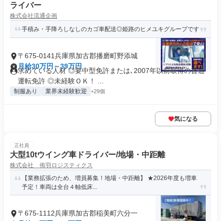
ライバー
株式会社流通企画
手積み・手降ろしなしのカゴ車配送◎姫路のヒメユキグループです
〒675-0141兵庫県加古郡播磨町野添城
月給30万円～39万円
求めている人材 ◎要中型免許または､2007年以前取得の普通
運転免許 ◎未経験ＯＫ！ ...
制服あり
業界未経験歓迎
+29個
気になる
正社員
大型10tウイング車ドライバー/地場・中距離
株式会社 侑羽ロジスティクス
【業務拡張のため、増員募集！地場・中距離】 ★2026年度も増車
予定！車両は全台４軸低床...
〒675-1112兵庫県加古郡稲美町六分一