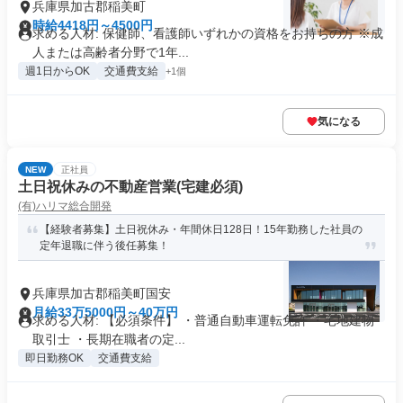
兵庫県加古郡稲美町
時給4418円～4500円
求める人材: 保健師、看護師いずれかの資格をお持ちの方 ※成
人または高齢者分野で1年...
週1日からOK
交通費支給
+1個
気になる
NEW
正社員
土日祝休みの不動産営業(宅建必須)
(有)ハリマ総合開発
【経験者募集】土日祝休み・年間休日128日！15年勤務した社員の
定年退職に伴う後任募集！
兵庫県加古郡稲美町国安
月給33万5000円～40万円
求める人材: 【必須条件】 ・普通自動車運転免許 ・宅地建物
取引士 ・長期在職者の定...
即日勤務OK
交通費支給