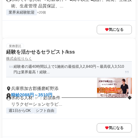
術、生産管理 品質保証、...
業界未経験歓迎
+20個
気になる
業務委託
経験を活かせるセラピスト/kss
株式会社りらく
経験者の週40時間以上で1施術の最低収入2,840円～最高収入3,510
円は業界最高！経験...
兵庫県加古郡播磨町野添
時給2088円～3510円
求める人材: ✅：必須条件 ━━━━━━━━━━━━━━━ ◆
リラクゼーションセラピ...
週1日からOK
シフト自由
気になる