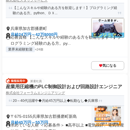
株式会社スタッフサービス
【こんなスキルや経験のある方を歓迎します！】プログラミング経
験のある方。python、ＤＸ...
兵庫県加古郡播磨町
月給24万円～42万8000円
応募資格 【こんなスキルや経験のある方を歓迎します！】プ
ログラミング経験のある方。py...
業界未経験歓迎
+24個
気になる
派遣社員
産業用圧縮機のPLC制御設計および回路設計エンジニア
株式会社フォーラムエンジニアリング
20～40代活躍中◆月給45万円以上◆転勤なし◆兵庫県
〒675-0155兵庫県加古郡播磨町新島
月給45万円～55万円
求めている人材 ＜応募条件＞ ■高卒以上 ■電気設計、電気生産