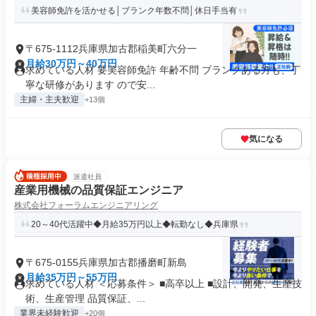
美容師免許を活かせる│ブランク年数不問│休日手当有
〒675-1112兵庫県加古郡稲美町六分一
月給30万円～40万円
求めている人材 要美容師免許 年齢不問 ブランクある方も、丁
寧な研修があります ので安...
主婦・主夫歓迎
+13個
気になる
派遣社員
産業用機械の品質保証エンジニア
株式会社フォーラムエンジニアリング
20～40代活躍中◆月給35万円以上◆転勤なし◆兵庫県
〒675-0155兵庫県加古郡播磨町新島
月給35万円～55万円
求めている人材 ＜応募条件＞ ■高卒以上 ■設計、開発、生産技
術、生産管理 品質保証、...
業界未経験歓迎
+20個