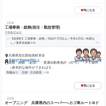
気になる
正社員
工場事務・総務(発注・勤怠管理)
平和株式会社
【稲美町】工場事務・総務／月給37.5万以上／年休125日／転勤な
し／業界未経験ＯＫ
兵庫県加古郡稲美町草谷
月給37万5000円以上
資格・経験 〈必須〉 ・普通自動車免許（AT可） ・ＰＣ操作
（基本的な操作ができればＯ...
制服あり
主婦・主夫歓迎
+7個
気になる
正社員
オープニング 兵庫県内のスーパーへカゴ車ルート4tド