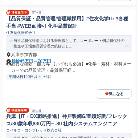
正社員
【品質保証・品質管理/管理職採用】#住友化学Gr #各種
手当 #WEB面接可 化学品質保証
住友精化株式会社
当社品質保証部における管理職として、コーポレート側品質保証の
推進や工場側品質管理の統括とし...
兵庫県加古郡
月給45万円～70万円
必要な経験・能力等 【いずれも必須】■化学・素材・材料メー
カーでの品質管理・品質保証経...
年間休日120日以上
+6個
気になる
正社員
兵庫【IT・DX戦略推進】神戸製鋼G/業績好調/フレック
ス/30歳年収830万円~ -80 社内システムエンジニア
コベルコ・コンプレッサ株式会社