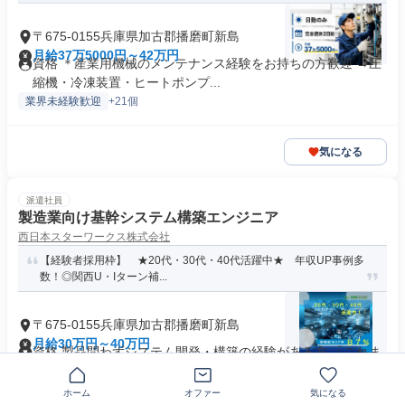
〒675-0155兵庫県加古郡播磨町新島
月給37万5000円～42万円
資格 ＊産業用機械のメンテナンス経験をお持ちの方歓迎 →圧
縮機・冷凍装置・ヒートポンプ...
業界未経験歓迎
+21個
気になる
派遣社員
製造業向け基幹システム構築エンジニア
西日本スターワークス株式会社
【経験者採用枠】 ★20代・30代・40代活躍中★ 年収UP事例多
数！◎関西U・Iターン補...
〒675-0155兵庫県加古郡播磨町新島
月給30万円～40万円
資格 製品問わずシステム開発・構築の経験がある方 「これま
での経験を活かし、最先端の...
無期雇用派遣
+12個
ホーム
オファー
気になる