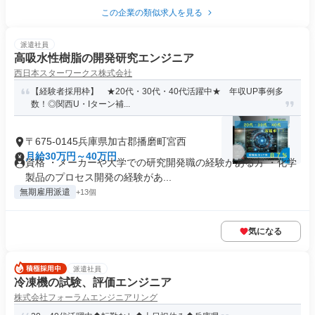
この企業の類似求人を見る
派遣社員
高吸水性樹脂の開発研究エンジニア
西日本スターワークス株式会社
【経験者採用枠】 ★20代・30代・40代活躍中★ 年収UP事例多
数！◎関西U・Iターン補...
〒675-0145兵庫県加古郡播磨町宮西
月給30万円～40万円
資格 ・メーカーや大学での研究開発職の経験がある方 ・化学
製品のプロセス開発の経験があ...
無期雇用派遣
+13個
気になる
派遣社員
冷凍機の試験、評価エンジニア
株式会社フォーラムエンジニアリング