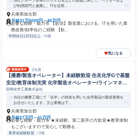
当社グループ全体のシステム化などの課題に関して、ベンダーおよ
び利用部門と連携し、ITを活用...
兵庫県加古郡
月給31万5000円～46万円
必要な経験・能力等 【必須】製造業における、ITを用いた業
務改善/効率化のご経験 【歓...
年間休日120日以上
+5個
気になる
正社員
【播磨/製造オペレーター】未経験歓迎 住友化学Gで基盤
安定/教育体制充実 化学製造オペレーター/ラインマネー
田岡化学工業株式会社
ジャー
当社の播磨工場にて「化学」の技術を用いた化学製品の製造業務を
お任せいたします。主な業務は下...
兵庫県加古郡
月給27万円～41万円
必要な経験・能力等 ★未経験、第二新卒の方歓迎★教育体制
もございますので安心して勤務を...
業界未経験歓迎
+3個