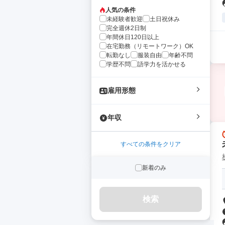
人気の条件
未経験者歓迎
土日祝休み
完全週休2日制
年間休日120日以上
在宅勤務（リモートワーク）OK
転勤なし
服装自由
年齢不問
学歴不問
語学力を活かせる
雇用形態
年収
すべての条件をクリア
新着のみ
検索