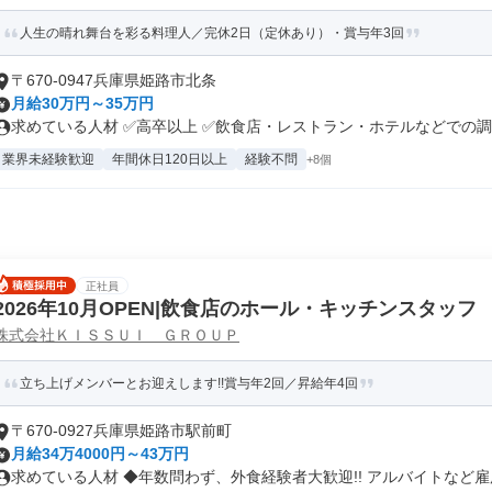
人生の晴れ舞台を彩る料理人／完休2日（定休あり）・賞与年3回
〒670-0947兵庫県姫路市北条
月給30万円～35万円
求めている人材 ✅高卒以上 ✅飲食店・レストラン・ホテルなどでの調理
業界未経験歓迎
年間休日120日以上
経験不問
+8個
正社員
2026年10月OPEN|飲食店のホール・キッチンスタッフ
株式会社ＫＩＳＳＵＩ ＧＲＯＵＰ
立ち上げメンバーとお迎えします!!賞与年2回／昇給年4回
〒670-0927兵庫県姫路市駅前町
月給34万4000円～43万円
求めている人材 ◆年数問わず、外食経験者大歓迎!! アルバイトなど雇用.