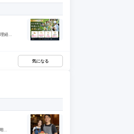
経...
気になる
..