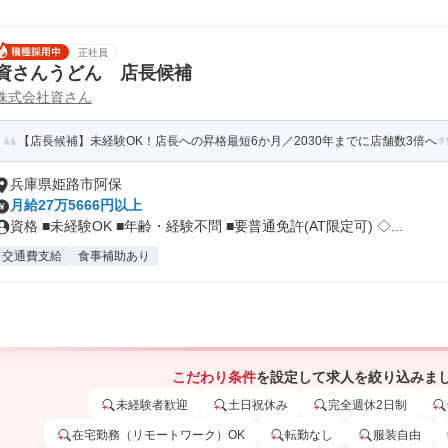
正社員
資さんうどん 店長候補
株式会社資さん
【店長候補】未経験OK！店長への昇格最短6か月／2030年までに店舗数3倍へ
兵庫県姫路市阿保
月給27万5666円以上
資格 ■未経験OK ■年齢・経験不問 ■要普通免許(AT限定可) ◇...
交通費支給
食事補助あり
こだわり条件
を設定して求人を絞り込みま
未経験者歓迎
土日祝休み
完全週休2日制
在宅勤務（リモートワーク）OK
転勤なし
服装自由