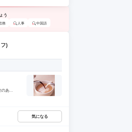
ょう
総務
人事
中国語
フ)
あ...
気になる