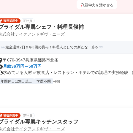
語学力を活かせる
正社員
ブライダル専属シェフ・料理長候補
株式会社テイクアンドギヴ・ニーズ
完全週休2日＆年3回の賞与！料理人としての新たな一歩を
〒670-0947兵庫県姫路市北条
月給36万円～50万円
求めている人材 ✅飲食店・レストラン・ホテルでの調理の実務経験 （フ
年間休日120日以上
学歴不問
+9個
正社員
ブライダル専属キッチンスタッフ
株式会社テイクアンドギヴ・ニーズ