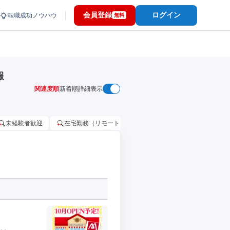
会員登録
ログイン
転職成功ノウハウ
無料
報
関連度順
新着順
詳細表示
未経験者歓迎
在宅勤務（リモートワーク）OK
家賃補助・住宅手当