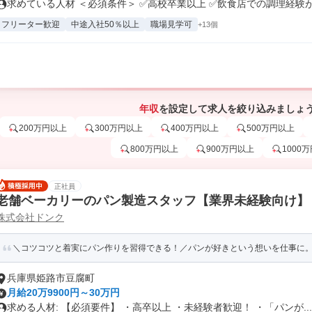
求めている人材 ＜必須条件＞ ✅高校卒業以上 ✅飲食店での調理経験があ
フリーター歓迎
中途入社50％以上
職場見学可
+13個
年収
を設定して求人を絞り込みましょ
200万円以上
300万円以上
400万円以上
500万円以上
800万円以上
900万円以上
1000
正社員
老舗ベーカリーのパン製造スタッフ【業界未経験向け】
株式会社ドンク
＼コツコツと着実にパン作りを習得できる！／パンが好きという想いを仕事に
兵庫県姫路市豆腐町
月給20万9900円～30万円
求める人材: 【必須要件】 ・高卒以上 ・未経験者歓迎！ ・「パンが...