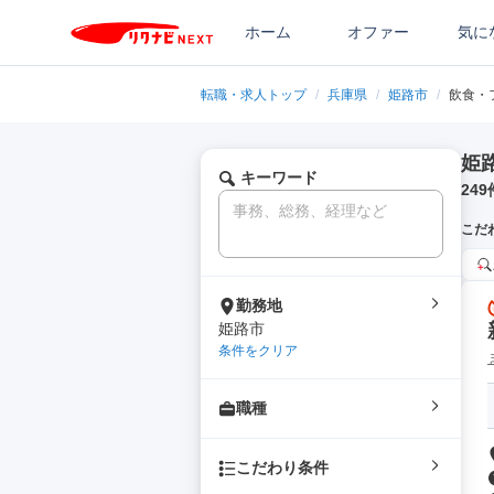
ホーム
オファー
気に
転職・求人トップ
/
兵庫県
/
姫路市
/
飲食・
姫
キーワード
249
こだ
勤務地
姫路市
条件をクリア
職種
こだわり条件