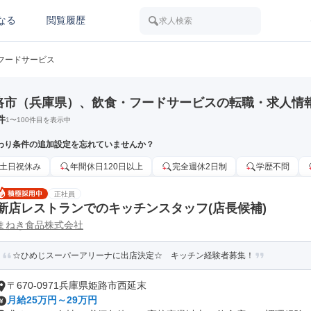
なる
閲覧履歴
求人検索
フードサービス
路市（兵庫県）、飲食・フードサービスの転職・求人情
件
1
〜
100
件目を表示中
わり条件の追加設定を忘れていませんか？
土日祝休み
年間休日120日以上
完全週休2日制
学歴不問
正社員
新店レストランでのキッチンスタッフ(店長候補)
まねき食品株式会社
☆ひめじスーパーアリーナに出店決定☆ キッチン経験者募集！
〒670-0971兵庫県姫路市西延末
月給25万円～29万円