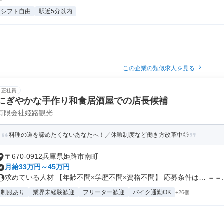
シフト自由
駅近5分以内
この企業の類似求人を見る
正社員
にぎやかな手作り和食居酒屋での店長候補
有限会社姫路観光
料理の道を諦めたくないあなたへ！／休暇制度など働き方改革中◎
〒670-0912兵庫県姫路市南町
月給33万円～45万円
求めている人材 【年齢不問×学歴不問×資格不問】 応募条件は… ＝＝..
制服あり
業界未経験歓迎
フリーター歓迎
バイク通勤OK
+26個