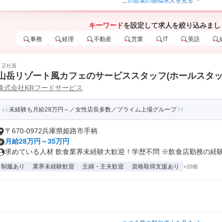
この企業の類似求人を見る
キーワード
を設定して求人を絞り込みまし
事務
経理
不動産
営業
IT
英語
正社員
山岳リゾート風カフェのサービススタッフ(ホールスタッ
株式会社KRフードサービス
未経験も月給28万円～／女性店長多数／プライム上場グループ
〒670-0972兵庫県姫路市手柄
月給28万円～35万円
求めている人材 飲食業界未経験大歓迎！学歴不問 ※飲食店勤務の経験の
制服あり
業界未経験歓迎
主婦・主夫歓迎
資格取得支援あり
+20個