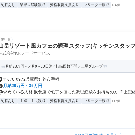
制服あり
業界未経験歓迎
資格取得支援あり
フリーター歓迎
+26個
正社員
山岳リゾート風カフェの調理スタッフ(キッチンスタッフ
株式会社KRフードサービス
月給28万円～／月9～10日休／転職回数不問／上場グループ
〒670-0972兵庫県姫路市手柄
月給28万円～35万円
求めている人材 飲食店で包丁を使った調理経験をお持ちの方 ※上記経験
制服あり
主婦・主夫歓迎
資格取得支援あり
フリーター歓迎
+17個