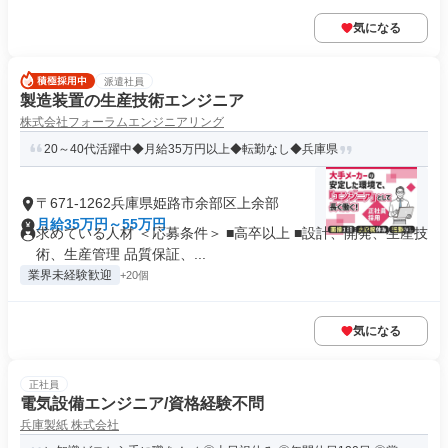
気になる
派遣社員
製造装置の生産技術エンジニア
株式会社フォーラムエンジニアリング
20～40代活躍中◆月給35万円以上◆転勤なし◆兵庫県
〒671-1262兵庫県姫路市余部区上余部
月給35万円～55万円
求めている人材 ＜応募条件＞ ■高卒以上 ■設計、開発、生産技
術、生産管理 品質保証、...
業界未経験歓迎
+20個
気になる
正社員
電気設備エンジニア/資格経験不問
兵庫製紙 株式会社