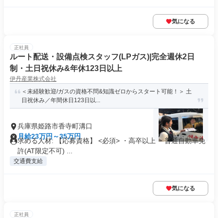
気になる
正社員
ルート配送・設備点検スタッフ(LPガス)|完全週休2日
制・土日祝休み&年休123日以上
伊丹産業株式会社
＜未経験歓迎/ガスの資格不問&知識ゼロからスタート可能！＞ 土
日祝休み／年間休日123日以...
兵庫県姫路市香寺町溝口
月給23万円～35万円
求める人材: 【応募資格】 <必須> ・高卒以上 ・普通自動車免
許(AT限定不可) ...
交通費支給
気になる
正社員