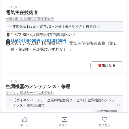
正社員
電気主任技術者
一般財団法人関西電気保安協会
年間休日123日・賞与5.2ヶ月分！働きやすさも抜群◎
〒672-8064兵庫県姫路市飾磨区細江
月給24万9000円～28万8300円
求めている人材 【応募資格】 ・電気主任技術者資格（第1
種・第2種・第3種のいずれか）...
気になる
正社員
空調機器のメンテナンス・修理
ダイキン福祉サービス株式会社
【ダイキンパートナー企業(神姫空調サービス)】空調機器のメンテ
ナンス・修理/姫路市
兵庫県姫路市保城
ホーム
オファー
気になる
月給20万円～40万円