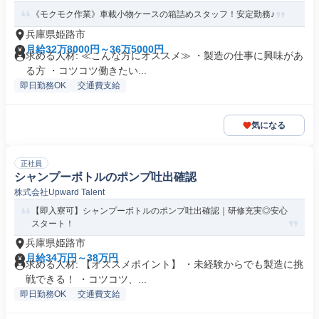
《モクモク作業》車載小物ケースの箱詰めスタッフ！安定勤務♪
兵庫県姫路市
月給32万8000円～36万5000円
求める人材: ≪こんな方にオススメ≫ ・製造の仕事に興味があ
る方 ・コツコツ働きたい...
即日勤務OK
交通費支給
気になる
正社員
シャンプーボトルのポンプ吐出確認
株式会社Upward Talent
【即入寮可】シャンプーボトルのポンプ吐出確認｜研修充実◎安心
スタート！
兵庫県姫路市
月給34万円～38万円
求める人材: 【オススメポイント】 ・未経験からでも製造に挑
戦できる！ ・コツコツ、...
即日勤務OK
交通費支給