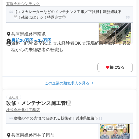
有限会社シンテック
【エスカレーターなどのメンテナンス工事／正社員】職務経験不
問！残業ほぼナシ！待遇充実◎
兵庫県姫路市南条
月給20万円～35万円
資格・経験 高卒以上 ☆未経験者OK ☆現場経験者歓迎 ☆異業
種からの未経験者の転職も...
気になる
この企業の類似求人を見る
正社員
改修・メンテナンス施工管理
株式会社北村工務店
建物の“その先”まで任される技術者｜兵庫県姫路市
兵庫県姫路市神子岡前