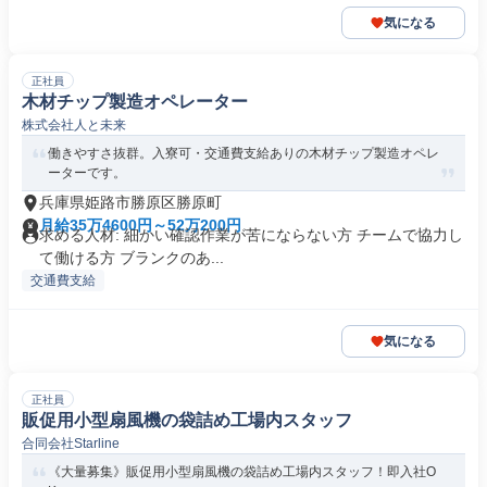
気になる
正社員
木材チップ製造オペレーター
株式会社人と未来
働きやすさ抜群。入寮可・交通費支給ありの木材チップ製造オペレ
ーターです。
兵庫県姫路市勝原区勝原町
月給35万4600円～52万200円
求める人材: 細かい確認作業が苦にならない方 チームで協力し
て働ける方 ブランクのあ...
交通費支給
気になる
正社員
販促用小型扇風機の袋詰め工場内スタッフ
合同会社Starline
《大量募集》販促用小型扇風機の袋詰め工場内スタッフ！即入社O