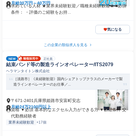
月給30万円～40万円
求めている人材 ★業界未経験歓迎／職種未経験歓迎★ ■必須
条件： ・評価のご経験をお持...
気になる
この企業の類似求人を見る
NEW
正社員
結束バンド等の製造ラインオペレーター/ITS2079
ヘラマンタイトン株式会社
［淡路市］《未経験歓迎》国内シェアトップクラスのメーカーで製
造ラインオペレーターのお仕事／...
〒671-2401兵庫県姫路市安富町安志
月給24万2100円以上
資格 ▼必須 基本的なエクセル入力ができる方 ▼歓迎条件 交
代勤務経験者
業界未経験歓迎
+17個