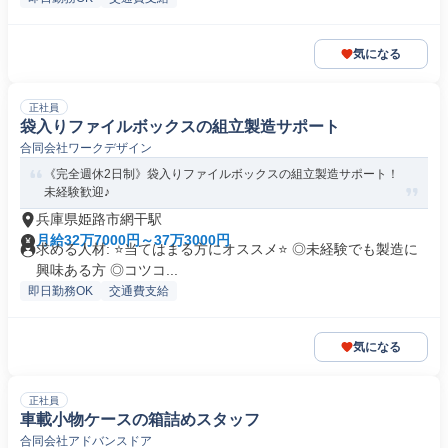
気になる
正社員
袋入りファイルボックスの組立製造サポート
合同会社ワークデザイン
《完全週休2日制》袋入りファイルボックスの組立製造サポート！
未経験歓迎♪
兵庫県姫路市網干駅
月給32万7000円～37万3000円
求める人材: ⭐️当てはまる方にオススメ⭐️ ◎未経験でも製造に
興味ある方 ◎コツコ...
即日勤務OK
交通費支給
気になる
正社員
車載小物ケースの箱詰めスタッフ
合同会社アドバンスドア