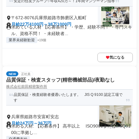
安定の住友グループ✨年収420万～！1年間マンツーマン指導
〒672-8076兵庫県姫路市飾磨区入船町
月給22万4100円～38万1000円
求めている人材 【応募条件】 ・学歴、経験不問！ ・専門スキ
ル、資格不問！ ・未経験者...
業界未経験歓迎
+19個
気になる
NEW
正社員
品質保証・検査スタッフ(精密機械部品)/夜勤なし
株式会社前田精密製作所
品質保証・検査経験者優遇いたします。 JIS Q 9100 認定工場で
す
兵庫県姫路市安富町安志
月給24万円～36万円
求める人材: 【応募条件】 高卒以上 ISO9001またはJISQ91
00に準拠し...