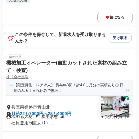
交通費支給
気になる
この条件を保存して、新着求人を受け取りませ
受け取る
んか？
契約社員
機械加工オペレーター(自動カットされた素材の組み立
て・検査)
株式会社黒岩
【限定募集・レア求人】 賞与年3回！計4.0ヵ月分の実績あり◎ 日
勤のみ＆土日祝休みで無理...
兵庫県姫路市青山北
月給22万7000円～28万4000円
求める人材: ◤ 雇用形態 ◢ ￣￣￣￣￣￣￣￣ ● 契約社員（正
社員登用制度あり）...