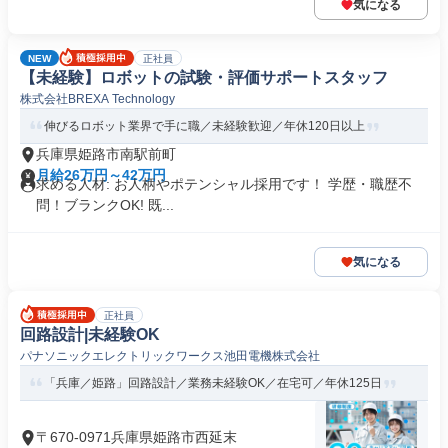
気になる
NEW
正社員
【未経験】ロボットの試験・評価サポートスタッフ
株式会社BREXA Technology
伸びるロボット業界で手に職／未経験歓迎／年休120日以上
兵庫県姫路市南駅前町
月給26万円～42万円
求める人材: お人柄やポテンシャル採用です！ 学歴・職歴不
問！ブランクOK! 既...
気になる
正社員
回路設計|未経験OK
パナソニックエレクトリックワークス池田電機株式会社
「兵庫／姫路」回路設計／業務未経験OK／在宅可／年休125日
〒670-0971兵庫県姫路市西延末