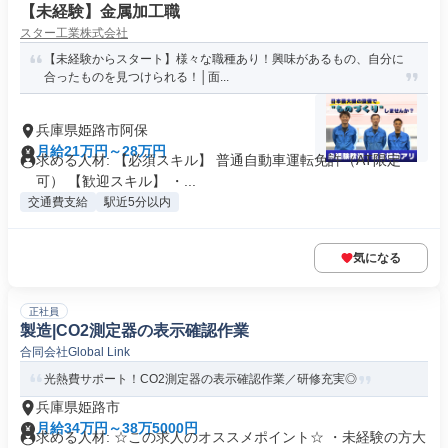
【未経験】金属加工職
スター工業株式会社
【未経験からスタート】様々な職種あり！興味があるもの、自分に
合ったものを見つけられる！│面...
兵庫県姫路市阿保
月給21万円～28万円
求める人材: 【必須スキル】 普通自動車運転免許（AT限定
可） 【歓迎スキル】 ・...
交通費支給
駅近5分以内
気になる
正社員
製造|CO2測定器の表示確認作業
合同会社Global Link
光熱費サポート！CO2測定器の表示確認作業／研修充実◎
兵庫県姫路市
月給34万円～38万5000円
求める人材: ☆この求人のオススメポイント☆ ・未経験の方大