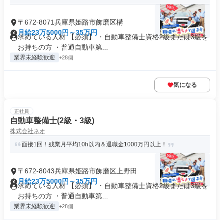
〒672-8071兵庫県姫路市飾磨区構
月給23万5000円～35万円
求めている人材 【必須】 ・自動車整備士資格2級または3級を
お持ちの方 ・普通自動車第...
業界未経験歓迎
+28個
気になる
正社員
自動車整備士(2級・3級)
株式会社ネオ
面接1回！残業月平均10h以内＆退職金1000万円以上！
〒672-8043兵庫県姫路市飾磨区上野田
月給23万5000円～35万円
求めている人材 【必須】 ・自動車整備士資格2級または3級を
お持ちの方 ・普通自動車第...
業界未経験歓迎
+28個