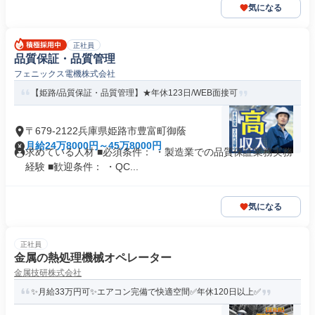
気になる
正社員
品質保証・品質管理
フェニックス電機株式会社
【姫路/品質保証・品質管理】★年休123日/WEB面接可
〒679-2122兵庫県姫路市豊富町御蔭
月給24万8000円～45万8000円
求めている人材 ■必須条件： ・製造業での品質保証業務実務
経験 ■歓迎条件： ・QC...
気になる
正社員
金属の熱処理機械オペレーター
金属技研株式会社
✨月給33万円可✨エアコン完備で快適空間✅年休120日以上✅