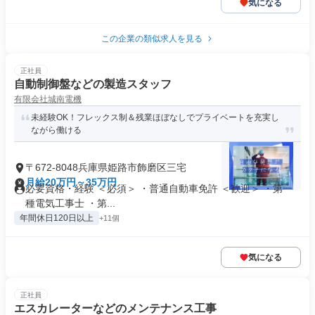
気になる
この企業の類似求人を見る
正社員
自動制御盤などの製造スタッフ
有限会社城南電機
未経験OK！フレックス制＆残業ほぼなしでプライベートを充実し
ながら働ける
〒672-8048兵庫県姫路市飾磨区三宅
月給20万円～35万円
必要資格・経験 ＜必須＞ ・普通自動車免許 ＜歓迎＞ ・第一
種電気工事士 ・第...
年間休日120日以上
+11個
気になる
正社員
エスカレーターなどのメンテナンス工事