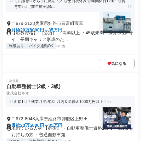
＼知識ゼロから手に職を！／ ◎土日祝休み ◎年間休日120日 ◎賞
与年2回（前年度実績5...
〒679-2123兵庫県姫路市豊富町豊富
月給20万8000円～35万円
【応募資格】 ［必須］ ・高卒以上 ・45歳未満（例外事由3号
イ：長期キャリア形成のた...
制服あり
バイク通勤OK
+10個
気になる
正社員
自動車整備士(2級・3級)
株式会社ネオ
面接1回！残業月平均10h以内＆退職金1000万円以上！
〒672-8043兵庫県姫路市飾磨区上野田
月給23万5000円～35万円
求めている人材 【必須】 ・自動車整備士資格2級または3級を
お持ちの方 ・普通自動車第...