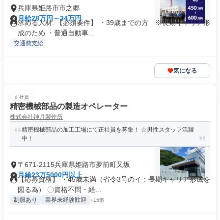
兵庫県姫路市市之郷
月給28万円～34万円
求める人材: 【必須要件】 ・39歳までの方 ※長期キャリア形
成のため ・普通自動車...
交通費支給
気になる
正社員
精密機械部品の製造オペレーター
株式会社神月製作所
精密機械部品の加工工場にて正社員を募集！ ☆男性スタッフ活躍
中！
〒671-2115兵庫県姫路市夢前町又坂
月給23万5000円以上
【応募資格】 ・45歳未満（省令3号のイ：長期キャリア形成を
図る為） 〇資格不問・経...
制服あり
業界未経験歓迎
+15個