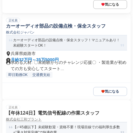
気になる
正社員
カーオーディオ部品の設備点検・保全スタッフ
株式会社ジャパン
カーオーディオ部品の設備点検・保全スタッフ！マニュアルあり！
未経験スタートOK！
兵庫県姫路市
月給32万円～35万5000円
求める人材: 〇未経験からのチャレンジ応援〇 ・製造業が初め
ての方も安心してスタート...
即日勤務OK
交通費支給
気になる
正社員
【年休124日】電気信号配線の作業スタッフ
株式会社三和プラント
【✅45歳以下】未経験歓迎・資格不要！現場目線での福利厚生多数
⭐”暑さ対策完備”で快適作業...