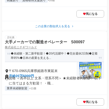
制服あり
資格取得支援あり
+20個
気になる
この企業の類似求人を見る
正社員
大手メーカーでの製造オペレーター S00097
株式会社ニチギワールド
◆未経験・第二新卒歓迎！◆20代活躍中！◆完全週休2日制◆定着
率95%◆日本の産業を支える...
〒670-0965兵庫県姫路市東延末
月給20万6000円
資格 ＜高卒以上 文系・理系不問＞ ★未経験者大歓迎！ 以下
に当てはまる方歓迎！ ・職...
業界未経験歓迎
+11個
気になる