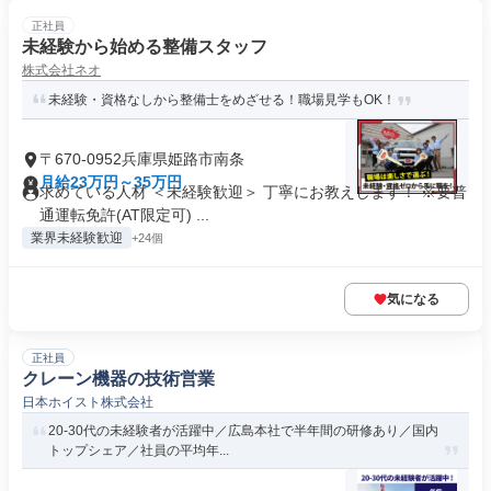
正社員
未経験から始める整備スタッフ
株式会社ネオ
未経験・資格なしから整備士をめざせる！職場見学もOK！
〒670-0952兵庫県姫路市南条
月給23万円～35万円
求めている人材 ＜未経験歓迎＞ 丁寧にお教えします！ ※要普
通運転免許(AT限定可) ...
業界未経験歓迎
+24個
気になる
正社員
クレーン機器の技術営業
日本ホイスト株式会社
20-30代の未経験者が活躍中／広島本社で半年間の研修あり／国内
トップシェア／社員の平均年...