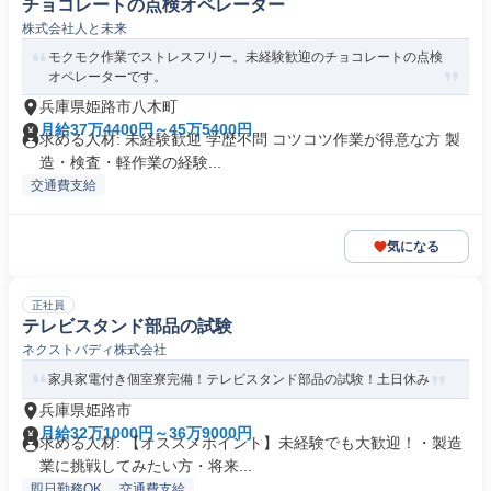
チョコレートの点検オペレーター
株式会社人と未来
モクモク作業でストレスフリー。未経験歓迎のチョコレートの点検
オペレーターです。
兵庫県姫路市八木町
月給37万4400円～45万5400円
求める人材: 未経験歓迎 学歴不問 コツコツ作業が得意な方 製
造・検査・軽作業の経験...
交通費支給
気になる
正社員
テレビスタンド部品の試験
ネクストバディ株式会社
家具家電付き個室寮完備！テレビスタンド部品の試験！土日休み
兵庫県姫路市
月給32万1000円～36万9000円
求める人材: 【オススメポイント】未経験でも大歓迎！・製造
業に挑戦してみたい方・将来...
即日勤務OK
交通費支給