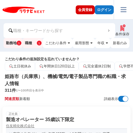
会員登録
ログイン
職種・キーワードから探す
条件保存
勤務地
職種
こだわり条件
雇用形態
年収
新着のみ
1
1
こだわり条件の追加設定を忘れていませんか？
土日祝休み
年間休日120日以上
完全週休2日制
学歴
姫路市（兵庫県）、機械/電気/電子製品専門職の転職・求
人情報
311
件
1
〜
100
件目を表示中
関連度順
新着順
詳細表示
正社員
製造オペレーター 35歳以下限定
住友精化株式会社