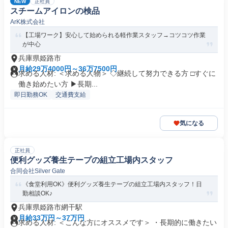
NEW
正社員
スチームアイロンの検品
ArK株式会社
【工場ワーク】安心して始められる軽作業スタッフ→コツコツ作業
が中心
兵庫県姫路市
月給29万4000円～36万7500円
求める人材: ＜求める人物＞ ◇継続して努力できる方 □すぐに
働き始めたい方 ▶長期...
即日勤務OK
交通費支給
気になる
正社員
便利グッズ養生テープの組立工場内スタッフ
合同会社Silver Gate
《食堂利用OK》便利グッズ養生テープの組立工場内スタッフ！日
勤相談OK♪
兵庫県姫路市網干駅
月給33万円～37万円
求める人材: ＜こんな方にオススメです＞ ・長期的に働きたい