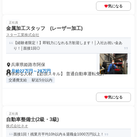
気になる
正社員
金属加工スタッフ (レーザー加工)
スター工業株式会社
【経験者限定！】即戦力になれる方歓迎します！│入社お祝い金あ
り！│面接1回◎
兵庫県姫路市阿保
月給22万円～28万円
求める人材: 【必須スキル】 普通自動車運転免許
交通費支給
駅近5分以内
気になる
正社員
自動車整備士(2級・3級)
株式会社ネオ
面接1回！残業月平均10h以内＆退職金1000万円以上！