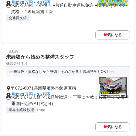
月給20万円～40万円
求める人材: ＜必須＞ ●普通自動車運転免許 ●以下いずれかの
資格 ・1級建築施工管...
交通費支給
気になる
正社員
未経験から始める整備スタッフ
株式会社ネオ
未経験・資格なしから整備士をめざせる！職場見学もOK！
〒672-8071兵庫県姫路市飾磨区構
月給23万円～35万円
求めている人材 ＜未経験歓迎＞ 丁寧にお教えします！ ※要普
通運転免許(AT限定可) ...
業界未経験歓迎
+24個
気になる