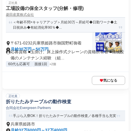
正社員
工場設備の保全スタッフ(分解・修理)
菱田産業株式会社
＜年齢不問×キャリアアップ＞月給30万～昇給可◆日勤ワーク◆土
日祝休み◆有給消化率90％◆...
〒671-0232兵庫県姫路市御国野町御着
月給30万円～50万円
応募資格 ■玉掛け、床上操作式クレーンの資格所有者 ■機械設
備のメンテナンス経験 （組...
60代も応募可
面接1回
+2個
気になる
正社員
折りたたみテーブルの動作検査
合同会社Evergreen Partners
手ぶら入寮OK！折りたたみテーブルの動作検査／各種手当も充実
兵庫県姫路市
月給32万6000円～37万4000円