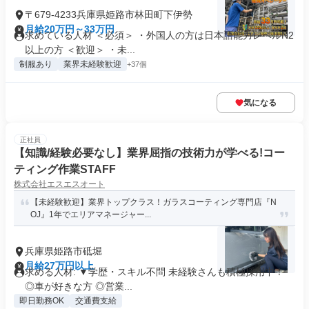
〒679-4233兵庫県姫路市林田町下伊勢
月給20万円～33万円
求めている人材 ＜必須＞ ・外国人の方は日本語能力レベルN2
以上の方 ＜歓迎＞ ・未...
制服あり
業界未経験歓迎
+37個
気になる
正社員
【知識/経験必要なし】業界屈指の技術力が学べる!コー
ティング作業STAFF
株式会社エスエスオート
【未経験歓迎】業界トップクラス！ガラスコーティング専門店『N
OJ』1年でエリアマネージャー...
兵庫県姫路市砥堀
月給27万円以上
求める人材: ▼学歴・スキル不問 未経験さんも積極採用中！
◎車が好きな方 ◎営業...
即日勤務OK
交通費支給