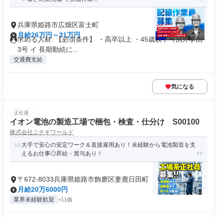
兵庫県姫路市広畑区富士町
月給26万円～31万円
求める人材: 【必須条件】 ・高卒以上 ・45歳以下（例外事由
3号 イ 長期勤続に...
交通費支給
気になる
正社員
イオン電池の製造工場で梱包・検査・仕分け S00100
株式会社ニチギワールド
大手で安心の安定ワーク＆直接雇用あり！未経験から電池製造を支
えるお仕事◎昇給・賞与あり！
〒672-8033兵庫県姫路市飾磨区妻鹿日田町
月給20万6000円
業界未経験歓迎
+11個