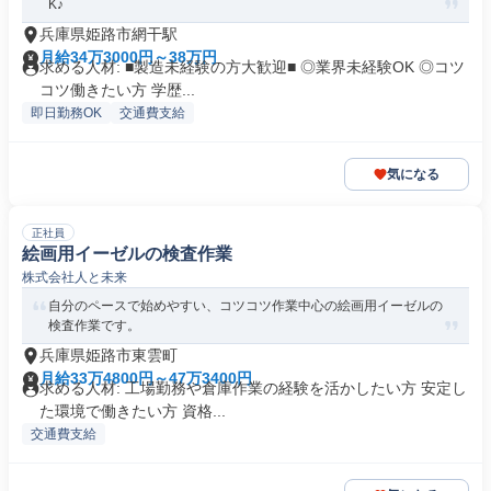
K♪
兵庫県姫路市網干駅
月給34万3000円～38万円
求める人材: ■製造未経験の方大歓迎■ ◎業界未経験OK ◎コツ
コツ働きたい方 学歴...
即日勤務OK
交通費支給
気になる
正社員
絵画用イーゼルの検査作業
株式会社人と未来
自分のペースで始めやすい、コツコツ作業中心の絵画用イーゼルの
検査作業です。
兵庫県姫路市東雲町
月給33万4800円～47万3400円
求める人材: 工場勤務や倉庫作業の経験を活かしたい方 安定し
た環境で働きたい方 資格...
交通費支給