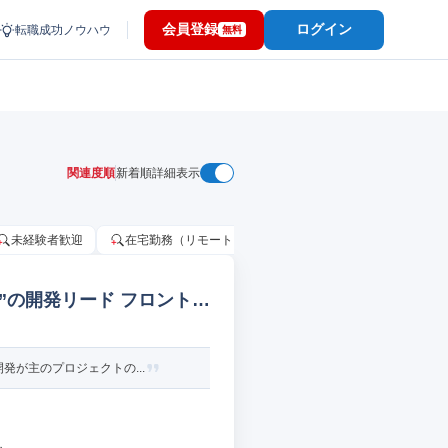
会員登録
ログイン
転職成功ノウハウ
無料
関連度順
新着順
詳細表示
未経験者歓迎
在宅勤務（リモートワーク）OK
家賃補助・住宅手当
”の開発リード フロントエ
発が主のプロジェクトの...