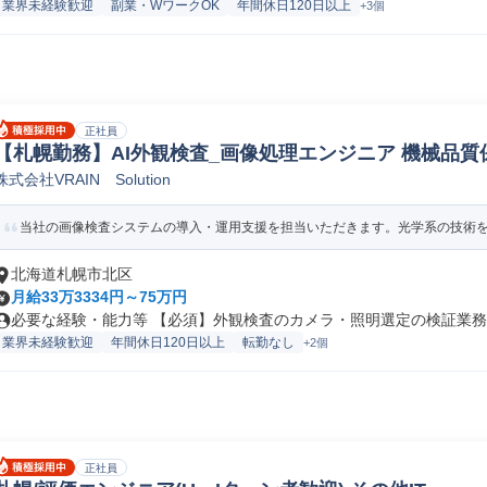
業界未経験歓迎
副業・WワークOK
年間休日120日以上
+3個
正社員
【札幌勤務】AI外観検査_画像処理エンジニア 機械品質
株式会社VRAIN Solution
当社の画像検査システムの導入・運用支援を担当いただきます。光学系の技術を活
北海道札幌市北区
月給33万3334円～75万円
必要な経験・能力等 【必須】外観検査のカメラ・照明選定の検証業務及
業界未経験歓迎
年間休日120日以上
転勤なし
+2個
正社員