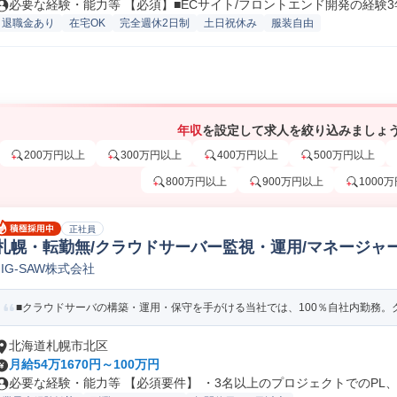
必要な経験・能力等 【必須】■ECサイト/フロントエンド開発の経験3年.
退職金あり
在宅OK
完全週休2日制
土日祝休み
服装自由
年収
を設定して求人を絞り込みましょ
200万円以上
300万円以上
400万円以上
500万円以上
800万円以上
900万円以上
1000
正社員
札幌・転勤無/クラウドサーバー監視・運用/マネージャー職
JIG-SAW株式会社
守/運用/サポートエンジニア
■クラウドサーバの構築・運用・保守を手がける当社では、100％自社内勤務。ク
北海道札幌市北区
月給54万1670円～100万円
必要な経験・能力等 【必須要件】 ・3名以上のプロジェクトでのPL、P.