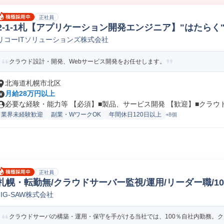
正社員
2-1-1札【アプリケーション開発エンジニア】"はたら
リコーITソリューションズ株式会社
web/オープンプログラマー
クラウド設計・開発、Webサービス開発をお任せします。
北海道札幌市北区
月給28万円以上
必要な経験・能力等 【必須】■製品、サービス開発 【歓迎】■クラウド開
業界未経験歓迎
副業・WワークOK
年間休日120日以上
+8個
正社員
札幌・転勤無/クラウドサーバー監視/運用/リーダー職/10
JIG-SAW株式会社
サポートエンジニア
クラウドサーバの構築・運用・保守を手がける当社では、100％自社内勤務。クラ