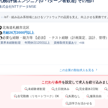
札幌/評価エンジニア(U・Iターン者歓迎) その他IT
株式会社NTTデータMSE
IoT・組み込み系領域におけるソフトウェアの品質を支え、向上させる業務です。
北海道札幌市北区
月給26万2000円以上
必要な経験・能力等 【必須】 ・テスト経験（計画策定、設計、管理）が
業界未経験歓迎
年間休日120日以上
資格取得支援あり
+6個
この企業の類似求人を見る
こだわり条件
を設定して求人を絞り込みま
未経験者歓迎
土日祝休み
完全週休2日制
在宅勤務（リモートワーク）OK
転勤なし
服装自由
語学力を活かせる