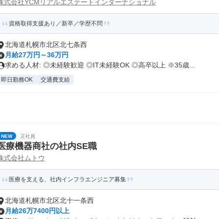
株式会社YCMリアルエステートインターナショナル
資格取得支援あり／新卒／学歴不問
北海道札幌市北区北七条西
月給27万円～36万円
求める人材: ◎未経験歓迎 ◎IT未経験OK ◎高卒以上 ※35歳...
即日勤務OK
交通費支給
NEW
正社員
医療機器商社の社内SE職
株式会社ムトウ
医療を支える、社内インフラエンジニア募集
北海道札幌市北区北十一条西
月給26万7400円以上