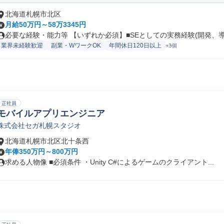
北海道札幌市北区
月給50万円～58万3345円
必要な経験・能力等 【いずれか必須】■SEとしての実務経験(開発、導入
業界未経験歓迎
副業・WワークOK
年間休日120日以上
+3個
正社員
モバイルアプリエンジニア
株式会社セガ札幌スタジオ
北海道札幌市北区北十条西
年俸350万円～800万円
求める人物像 ■必須条件 ・Unity C#によるゲームのクライアント...