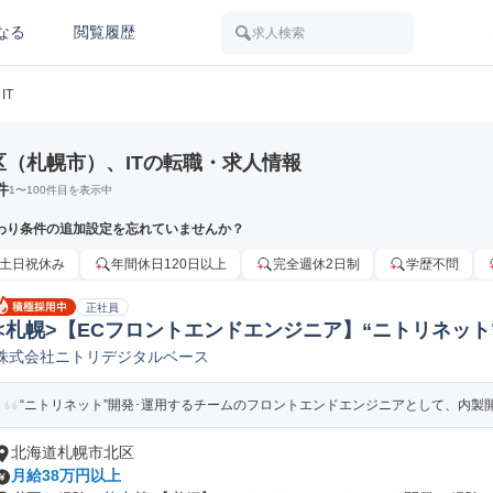
なる
閲覧履歴
求人検索
IT
区（札幌市）、ITの転職・求人情報
件
1
〜
100
件目を表示中
わり条件の追加設定を忘れていませんか？
土日祝休み
年間休日120日以上
完全週休2日制
学歴不問
正社員
<札幌>【ECフロントエンドエンジニア】“ニトリネット
株式会社ニトリデジタルベース
ンドエンジニア
“ニトリネット”開発･運用するチームのフロントエンドエンジニアとして、内製開
北海道札幌市北区
月給38万円以上