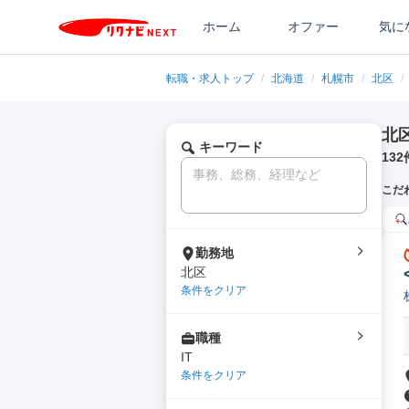
ホーム
オファー
気に
転職・求人トップ
/
北海道
/
札幌市
/
北区
/
北
キーワード
132
こだ
勤務地
北区
条件をクリア
職種
IT
条件をクリア