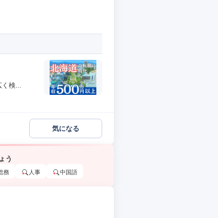
検...
気になる
ょう
総務
人事
中国語