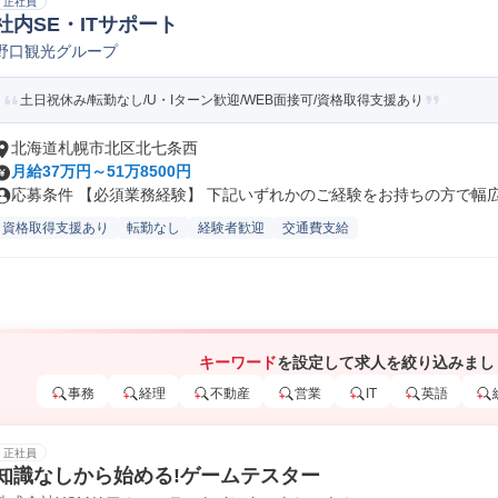
正社員
社内SE・ITサポート
野口観光グループ
土日祝休み/転勤なし/U・Iターン歓迎/WEB面接可/資格取得支援あり
北海道札幌市北区北七条西
月給37万円～51万8500円
応募条件 【必須業務経験】 下記いずれかのご経験をお持ちの方で幅広く
資格取得支援あり
転勤なし
経験者歓迎
交通費支給
キーワード
を設定して求人を絞り込みまし
事務
経理
不動産
営業
IT
英語
正社員
知識なしから始める!ゲームテスター