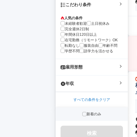
こだわり条件
人気の条件
未経験者歓迎
土日祝休み
完全週休2日制
年間休日120日以上
在宅勤務（リモートワーク）OK
転勤なし
服装自由
年齢不問
学歴不問
語学力を活かせる
雇用形態
年収
すべての条件をクリア
新着のみ
検索