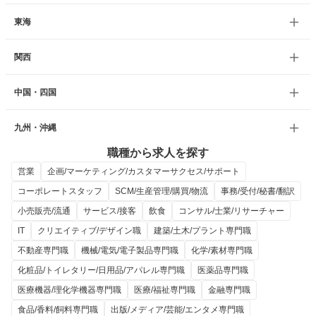
東海
関西
中国・四国
九州・沖縄
職種から求人を探す
営業
企画/マーケティング/カスタマーサクセス/サポート
コーポレートスタッフ
SCM/生産管理/購買/物流
事務/受付/秘書/翻訳
小売販売/流通
サービス/接客
飲食
コンサル/士業/リサーチャー
IT
クリエイティブ/デザイン職
建築/土木/プラント専門職
不動産専門職
機械/電気/電子製品専門職
化学/素材専門職
化粧品/トイレタリー/日用品/アパレル専門職
医薬品専門職
医療機器/理化学機器専門職
医療/福祉専門職
金融専門職
食品/香料/飼料専門職
出版/メディア/芸能/エンタメ専門職