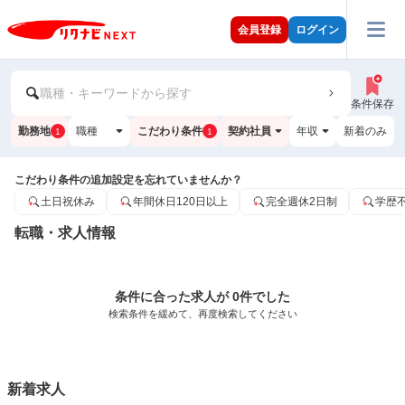
会員登録
ログイン
職種・キーワードから探す
条件保存
勤務地
職種
こだわり条件
契約社員
年収
新着のみ
1
1
こだわり条件の追加設定を忘れていませんか？
土日祝休み
年間休日120日以上
完全週休2日制
学歴
転職・求人情報
条件に合った求人が 0件でした
検索条件を緩めて、再度検索してください
新着求人