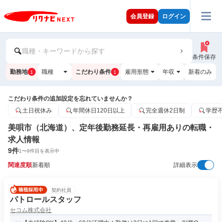
会員登録
ログイン
職種・キーワードから探す
条件保存
勤務地
職種
こだわり条件
雇用形態
年収
新着のみ
1
1
こだわり条件の追加設定を忘れていませんか？
土日祝休み
年間休日120日以上
完全週休2日制
学歴
美唄市（北海道）、定年後勤務延長・再雇用ありの転職・
求人情報
9
件
1
〜
9
件目を表示中
関連度順
新着順
詳細表示
契約社員
パトロールスタッフ
セコム株式会社