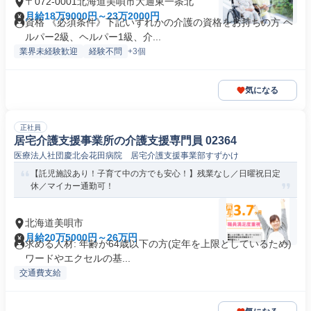
〒072-0001北海道美唄市大通東一条北
月給18万9000円～23万2000円
資格 《必須条件》下記いずれかの介護の資格をお持ちの方 ヘ
ルパー2級、ヘルパー1級、介...
業界未経験歓迎
経験不問
+3個
気になる
正社員
居宅介護支援事業所の介護支援専門員 02364
医療法人社団慶北会花田病院 居宅介護支援事業部すずかけ
【託児施設あり！子育て中の方でも安心！】残業なし／日曜祝日定
休／マイカー通勤可！
北海道美唄市
月給20万5000円～26万円
求める人材: 年齢が64歳以下の方(定年を上限としているため)
ワードやエクセルの基...
交通費支給