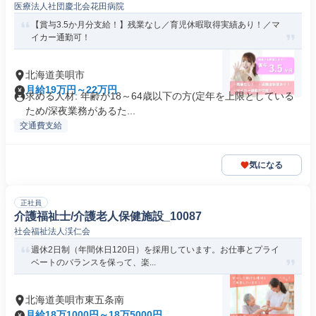
医療法人社団慶北会花田病院
【賞与3.5か月分支給！】残業なし／育児休暇取得実績あり！／マ
イカー通勤可！
北海道美唄市
月給19万円～22万円
求める人材: 年齢が18～64歳以下の方(定年を上限としている
ため/深夜業務があるた...
交通費支給
気になる
正社員
介護福祉士/介護老人保健施設_10087
社会福祉法人渓仁会
週休2日制（年間休日120日）を採用しています。お仕事とプライ
ベートのバランスを保って、楽...
北海道美唄市東五条南
月給18万1000円～18万5000円