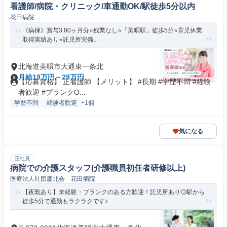
看護師/病院・クリニック/車通勤OK/駅徒歩5分以内
花田病院
《病棟》賞与3.80ヶ月分⭐残業なし⭐「美唄駅」徒歩5分⭐育児休業
取得実績あり⭐託児所完備...
北海道美唄市大通東一条北
月給19万円～29万円
【応募資格】 正看護師 【メリット】 #長期 #学歴不問 #経験
者歓迎 #ブランクO...
学歴不問
経験者歓迎
+1個
気になる
正社員
病院での介護スタッフ(介護職員初任者研修以上)
医療法人社団慶北会 花田病院
【夜勤あり】未経験・ブランクのある方歓迎！託児所あり◎駅から
徒歩5分で通勤もラクラクです♪