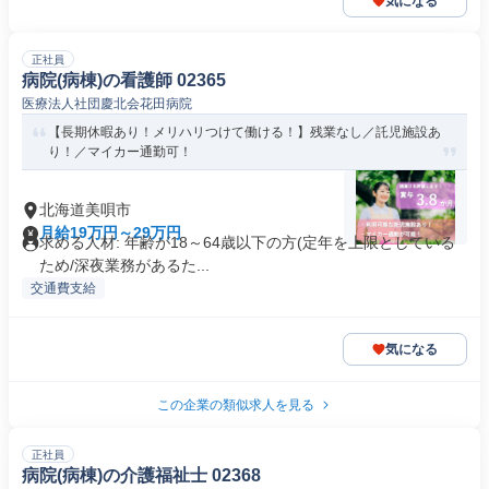
気になる
正社員
病院(病棟)の看護師 02365
医療法人社団慶北会花田病院
【長期休暇あり！メリハリつけて働ける！】残業なし／託児施設あ
り！／マイカー通勤可！
北海道美唄市
月給19万円～29万円
求める人材: 年齢が18～64歳以下の方(定年を上限としている
ため/深夜業務があるた...
交通費支給
気になる
この企業の類似求人を見る
正社員
病院(病棟)の介護福祉士 02368