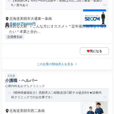
【未経験OK】40代〜60代活躍中！勤務は3日に1回で兼業・副業O
K／賞与あり
北海道美唄市大通東一条南
月給20万6000円
求める人材: ＜こんな方にオススメ＞ * 定年後に無理なく働き
たい * 本業と合わ...
交通費支給
気になる
この企業の類似求人を見る
正社員
介護職・ヘルパー
心療内科あおぞらクリニック
《精神保健福祉士》高額求人◇経験必須◎駅チカ徒歩8分★診療内
科クリニックでのお仕事です♪
北海道美唄市西二条南