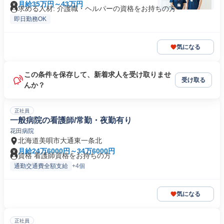
月給35万円～43万円
求める人材: 介護職・ヘルパーの資格をお持ちの方
即日勤務OK
気になる
この条件を保存して、新着求人を受け取りませ
受け取る
んか？
正社員
一般病院の看護師/常勤・夜勤有り
花田病院
北海道美唄市大通東一条北
月給24万6000円～34万6000円
資格 看護師資格をお持ちの方
通勤交通費全額支給
+4個
気になる
正社員