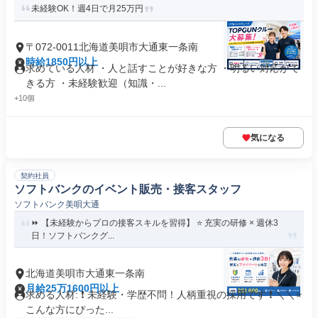
未経験OK！週4日で月25万円
〒072-0011北海道美唄市大通東一条南
時給1850円以上
求めている人材 ・人と話すことが好きな方 ・明るい対応がで
きる方 ・未経験歓迎（知識・...
+10個
気になる
契約社員
ソフトバンクのイベント販売・接客スタッフ
ソフトバンク美唄大通
⏩️ 【未経験からプロの接客スキルを習得】 ⭐️ 充実の研修 × 週休3
日！ソフトバンクグ...
北海道美唄市大通東一条南
月給25万1600円以上
求める人材: ❗ 未経験・学歴不問！人柄重視の採用です ❗ ＼＼⭐
こんな方にぴった...