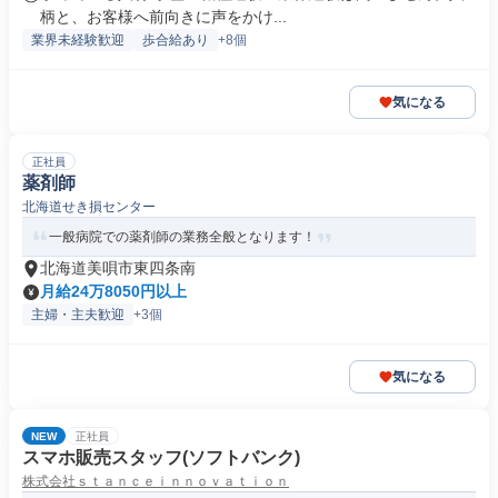
柄と、お客様へ前向きに声をかけ...
業界未経験歓迎
歩合給あり
+8個
気になる
正社員
薬剤師
北海道せき損センター
一般病院での薬剤師の業務全般となります！
北海道美唄市東四条南
月給24万8050円以上
主婦・主夫歓迎
+3個
気になる
NEW
正社員
スマホ販売スタッフ(ソフトバンク)
株式会社ｓｔａｎｃｅｉｎｎｏｖａｔｉｏｎ