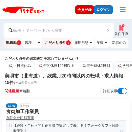
会員登録
ログイン
職種・キーワードから探す
条件保存
勤務地
職種
こだわり条件
雇用形態
年収
新着のみ
1
1
こだわり条件の追加設定を忘れていませんか？
土日祝休み
年間休日120日以上
完全週休2日制
学歴
美唄市（北海道）、残業月20時間以内の転職・求人情報
15
件
1
〜
15
件目を表示中
関連度順
新着順
詳細表示
NEW
正社員
食肉加工作業員
有限会社昭和畜産
【経験・年齢不問】正社員で安定して働ける！フォークリフト経験
者優遇！