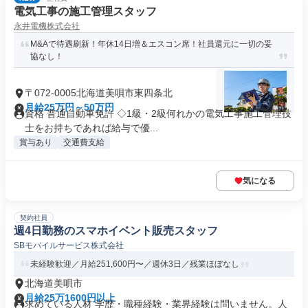
電気工事の施工管理スタッフ
永井電機株式会社
M&Aで待遇刷新！年休14日増＆エスコン席！社員還元に一切の妥
協なし！
〒072-0005北海道美唄市東四条北
月給25万円～50万円
資格 普通自動車免許 ◇1級・2級何れかの電気工事施工管理技
士をお持ちであれば給与で優...
賞与あり
交通費支給
気になる
契約社員
週4日勤務のスマホイベント販売スタッフ
SBモバイルサービス株式会社
未経験歓迎／月給251,600円〜／週休3日／残業ほぼなし
北海道美唄市
月給25万1600円以上
求めている人材 学歴・職種経験・業界経験は問いません。人