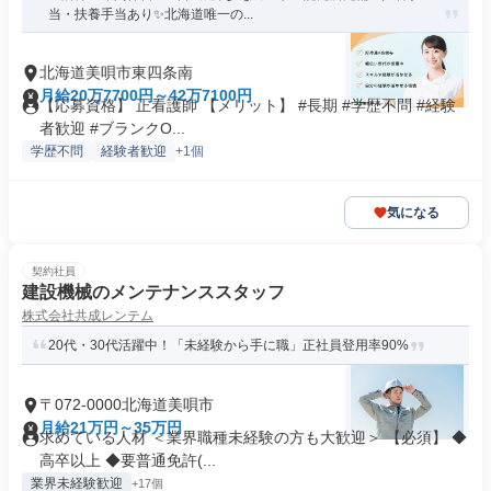
当・扶養手当あり✨北海道唯一の...
北海道美唄市東四条南
月給20万7700円～42万7100円
【応募資格】 正看護師 【メリット】 #長期 #学歴不問 #経験
者歓迎 #ブランクO...
学歴不問
経験者歓迎
+1個
気になる
契約社員
建設機械のメンテナンススタッフ
株式会社共成レンテム
20代・30代活躍中！「未経験から手に職」正社員登用率90%
〒072-0000北海道美唄市
月給21万円～35万円
求めている人材 ＜業界職種未経験の方も大歓迎＞ 【必須】 ◆
高卒以上 ◆要普通免許(...
業界未経験歓迎
+17個