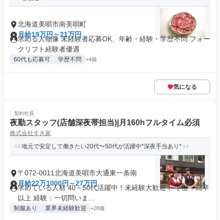
北海道美唄市南美唄町
月給19万円～21万円
求める人物像 未経験者応募OK、年齢・経験・学歴不問 フォー
クリフト経験者優遇
60代も応募可
学歴不問
+4個
気になる
契約社員
夜勤スタッフ(店舗深夜帯担当)|月160hフルタイム必須
株式会社すき家
地元で安定して働きたい20代〜50代が活躍中*深夜手当あり*
〒072-0011北海道美唄市大通東一条南
月給22万1000円～27万円
求めている人材 40～50代活躍中！未経験大歓迎！ 学歴：高卒
以上 経験：一切問いま...
制服あり
業界未経験歓迎
+28個