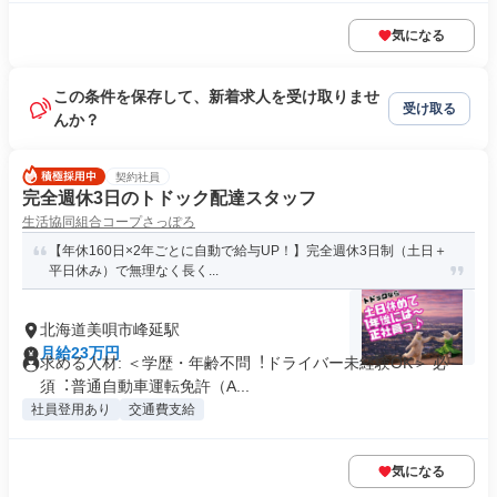
気になる
この条件を保存して、新着求人を受け取りませ
受け取る
んか？
契約社員
完全週休3日のトドック配達スタッフ
生活協同組合コープさっぽろ
【年休160日×2年ごとに自動で給与UP！】完全週休3日制（土日＋
平日休み）で無理なく長く...
北海道美唄市峰延駅
月給23万円
求める人材: ＜学歴・年齢不問︕ドライバー未経験OK＞ 必
須︓普通⾃動⾞運転免許（A...
社員登用あり
交通費支給
気になる