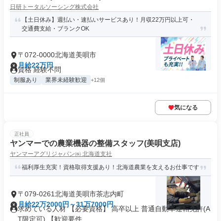
日研トータルソーシング株式会社
【土日休み】週払い・速払いサービスあり！月収22万円以上可・
交通費支給・ブランクOK
〒072-0000北海道美唄市
月給22万円
資格 経験不問
制服あり
業界未経験歓迎
+12個
気になる
正社員
ヤンマーでの農業機器の整備スタッフ(美唄支店)
ヤンマーアグリジャパン㈱ 北海道支社
福利厚生充実！資格取得支援あり！北海道農業を支えるお仕事です
〒079-0261北海道美唄市茶志内町
月給22万2000円～31万7000円
求めている人材 【必要資格】 高卒以上 普通自動車運転免許(A
T限定可) 【歓迎要件...