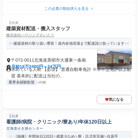
この企業の類似求人を見る
正社員
建築資材配送・搬入スタッフ
株式会社ハウジングさいとう
建築資材の取り扱い豊富！道内各地現場まで配達請け負っています
〒072-0011北海道美唄市大通東一条南
月給19万2400円～24万円
求めている人材 【必須】 普通自動車免許 ※準中型免許以上歓
迎 基本的に配送は当社の...
業界未経験歓迎
+20個
気になる
正社員
看護師/病院・クリニック/寮あり/年休120日以上
北海道せき損センター
《病棟》年間休日120日✨残業少なめ✨寮・託児所完備✨住居手