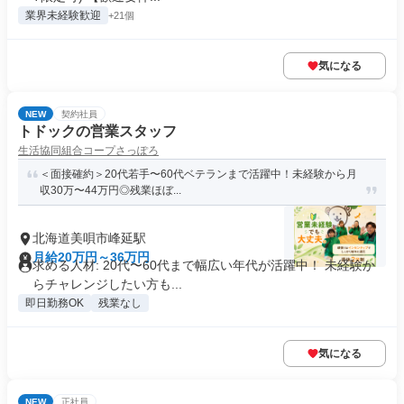
業界未経験歓迎
+21個
気になる
NEW
契約社員
トドックの営業スタッフ
生活協同組合コープさっぽろ
＜面接確約＞20代若手〜60代ベテランまで活躍中！未経験から月
収30万〜44万円◎残業ほぼ...
北海道美唄市峰延駅
月給20万円～36万円
求める人材: 20代〜60代まで幅広い年代が活躍中！ 未経験か
らチャレンジしたい方も...
即日勤務OK
残業なし
気になる
NEW
正社員