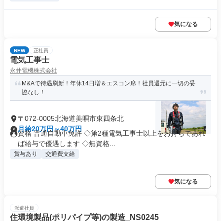
気になる
NEW
正社員
電気工事士
永井電機株式会社
M&Aで待遇刷新！年休14日増＆エスコン席！社員還元に一切の妥
協なし！
〒072-0005北海道美唄市東四条北
月給20万円～40万円
資格 普通自動車免許 ◇第2種電気工事士以上をお持ちであれ
ば給与で優遇します ◇無資格...
賞与あり
交通費支給
気になる
派遣社員
住環境製品(ポリパイプ等)の製造_NS0245