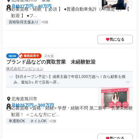
月給27万円～40万円
必要資格・経験 【 必須 】 ●普通自動車免許（AT限定可） 【
歓迎 】 ●フ...
資格取得支援あり
+5個
気になる
NEW
正社員
ブランド品などの買取営業 未経験歓迎
株式会社アンビション
【8月オープン予定✨】成果主義で年収1,000万超へ！自ら顧客を掴
み、最短3ヶ月で店長へ昇...
北海道旭川市
月給26万円～300万円
応募資格 <資格・経験> 学歴・経験不問 第二新卒・営業未経験
歓迎！ ＜こんな方にピ...
車通勤OK
ネイルOK
+2個
気になる