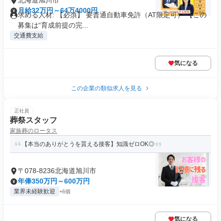
北海道旭川市
月給32万円～64万4000円
求める人材: 【必須】 要普通自動車免許（AT限定可） 【この
募集は“育成前提の完...
交通費支給
気になる
この企業の類似求人を見る
正社員
葬祭スタッフ
家族葬のロータス
【本当のありがとうを貰える接客】知識ゼロOK◎
〒078-8236北海道旭川市
年俸350万円～600万円
業界未経験歓迎
+6個
気になる