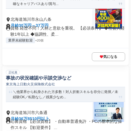
確なキャリアパスあり/賞与...
北海道旭川市永山八条
月給30万円～37万円
資格 経歴不問！人柄と意欲を重視。 【必須条件】 ◆社会人経
験1年以上 ◆協調性、柔...
業界未経験歓迎
+20個
気になる
正社員
事故の状況確認や示談交渉など
東京海上日動火災保険株式会社
＼他業界から転身された方多数！対人折衝スキルを存分に発揮／未
経験OK／転勤なし／残業少なめ...
北海道旭川市六条通
月給36万8510円以上
応募資格 【必須資格】 ・自動車普通免許 ・PCの基本的な操
作スキル 【歓迎要件】 ...