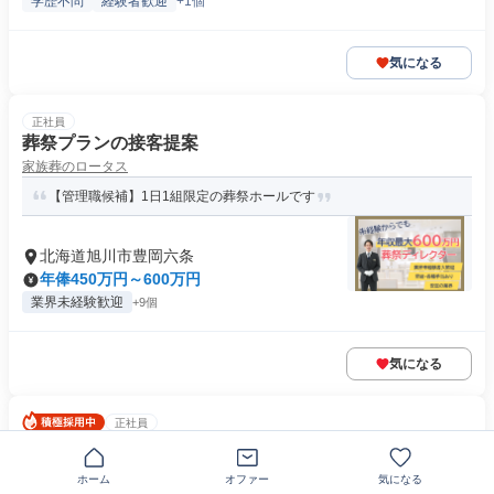
学歴不問
経験者歓迎
+1個
気になる
正社員
葬祭プランの接客提案
家族葬のロータス
【管理職候補】1日1組限定の葬祭ホールです
北海道旭川市豊岡六条
年俸450万円～600万円
業界未経験歓迎
+9個
気になる
正社員
東横インホテル専門の電気工事スタッフ
株式会社東横イン電建
ホーム
オファー
気になる