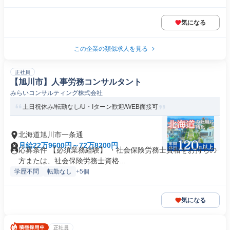
気になる
この企業の類似求人を見る
正社員
【旭川市】人事労務コンサルタント
みらいコンサルティング株式会社
土日祝休み/転勤なし/U・Iターン歓迎/WEB面接可
北海道旭川市一条通
月給22万9600円～72万8200円
応募条件 【必須業務経験】 ・社会保険労務士資格をお持ちの
方または、社会保険労務士資格...
学歴不問
転勤なし
+5個
気になる
正社員