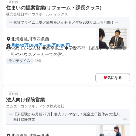
正社員
住まいの提案営業(リフォーム・課長クラス)
株式会社日本ハウスホールディングス
東証プライム上場／経験を活かせる／年収800万以上も可能！
北海道旭川市四条西
月給42万1000円～46万8000円
求めている人材 ◆高卒以上 ◆学歴不問 【必須】 ◆不動産会
社やハウスメーカーでの営...
ランチタイム
+28個
気になる
正社員
法人向け保険営業
エムエーコンサルティング株式会社
【未経験から月給27万】個人ノルマなし！完全土日祝休みの法人
向け保険営業
北海道旭川市一条通