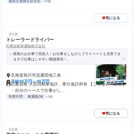
通勤交通費全額支給
+4個
気になる
正社員
トレーラードライバー
札樽自動車運輸株式会社
夜勤のお仕事で高収入！お仕事をしながらプライベートも充実でき
ます◎仕事はしやすい職場環境！...
北海道旭川市流通団地三条
月給35万円～45万円
応募資格 大型自動車免許、牽引免許所有 【こんな方大歓迎】
・自分のペースで仕事がし...
学歴不問
車通勤OK
+2個
気になる
正社員