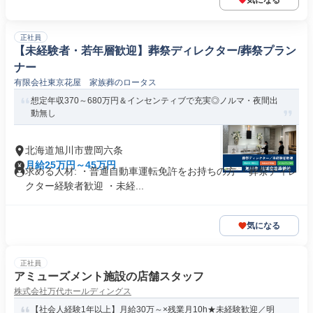
気になる
正社員
【未経験者・若年層歓迎】葬祭ディレクター/葬祭プラン
ナー
有限会社東京花屋 家族葬のロータス
想定年収370～680万円＆インセンティブで充実◎ノルマ・夜間出
動無し
北海道旭川市豊岡六条
月給25万円～45万円
求める人材: ・普通自動車運転免許をお持ちの方 ・葬祭ディレ
クター経験者歓迎 ・未経...
気になる
正社員
アミューズメント施設の店舗スタッフ
株式会社万代ホールディングス
【社会人経験1年以上】月給30万～×残業月10h★未経験歓迎／明