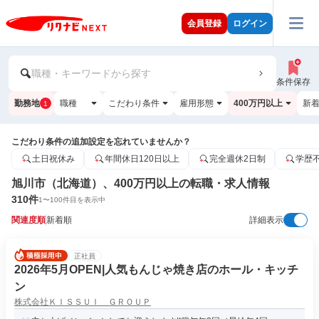
会員登録
ログイン
職種・キーワードから探す
条件保存
勤務地
職種
こだわり条件
雇用形態
400万円以上
新
1
こだわり条件の追加設定を忘れていませんか？
土日祝休み
年間休日120日以上
完全週休2日制
学歴
旭川市（北海道）、400万円以上の転職・求人情報
310
件
1
〜
100
件目を表示中
関連度順
新着順
詳細表示
正社員
2026年5月OPEN|人気もんじゃ焼き店のホール・キッチ
ン
株式会社ＫＩＳＳＵＩ ＧＲＯＵＰ