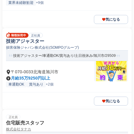
業界未経験歓迎
+9個
気になる
正社員
技術アジャスター
損害保険ジャパン株式会社(SOMPOグループ)
技術アジャスター/車通勤OK/賞与あり/土日祝休み/旭川市/29509
〒070-0033北海道旭川市
月給35万9250円以上
車通勤OK
賞与あり
+2個
気になる
正社員
住宅販売スタッフ
株式会社タナカ