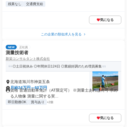
残業なし
交通費支給
気になる
この企業の類似求人を見る
NEW
正社員
測量技術者
新栄コンサルタント株式会社
◎土日祝休み ◎年間休日124日 ◎業績好調のため増員募集
北海道旭川市神楽五条
月給24万円～60万円
資格 普通自動車免許（AT限定可） ※測量士あれば尚可 求め
る人物像 測量に関する実...
即日勤務OK
賞与あり
+2個
気になる