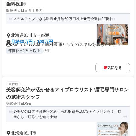
歯科医師
医療法人ＭｅＲＩＳＥ
スキルアップできる環境◆月給60万円以上◆完全週休2日制
北海道旭川市一条通
月給60万円～100万円
求めている人材 ⭐歯科医師としてのスキルを磨きたい方⭐
年間休日120日以上
+8個
気になる
正社員
美容師免許が活かせるアイブロウリスト/眉毛専門サロン
の施術スタッフ
株式会社EDGE
必要なのは美容師免許のみ｜有給取得率100%＋インセンも！｜残
業なし・研修中も給与支給
北海道旭川市