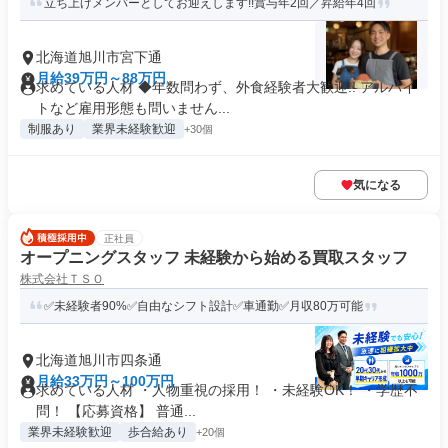
立ち上げメンバーとしてお迎えします!!賞与年2回／昇給年4回
北海道旭川市宮下通
月給39万円～88万円
求めている人材 ◆年数問わず、外食経験者大歓迎!! アルバイ
トなど雇用形態も問いません...
制服あり
業界未経験歓迎
+30個
気になる
正社員
オープニングスタッフ 未経験から始める買取スタッフ
株式会社ＴＳＯ
✅未経験者90%✅自由なシフト設計✅車通勤✅月収80万可能
北海道旭川市四条通
月給33万円～100万円
求めている人材 ・人物重視の採用！ ・未経験OK！ ・学歴不
問！ 【応募資格】 普通...
業界未経験歓迎
歩合給あり
+20個