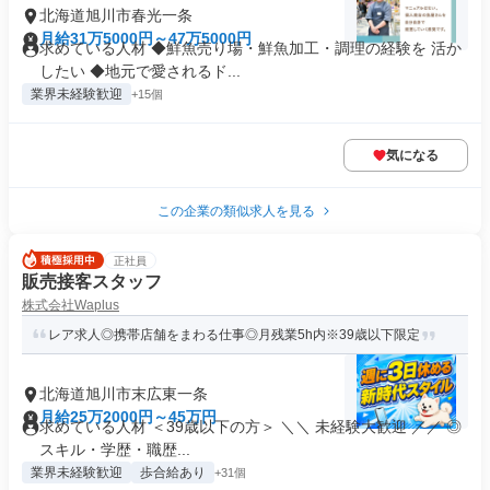
北海道旭川市春光一条
月給31万5000円～47万5000円
求めている人材 ◆鮮魚売り場・鮮魚加工・調理の経験を 活か
したい ◆地元で愛されるド...
業界未経験歓迎
+15個
気になる
この企業の類似求人を見る
正社員
販売接客スタッフ
株式会社Waplus
レア求人◎携帯店舗をまわる仕事◎月残業5h内※39歳以下限定
北海道旭川市末広東一条
月給25万2000円～45万円
求めている人材 ＜39歳以下の方＞ ＼＼ 未経験大歓迎 ／／ ◎
スキル・学歴・職歴...
業界未経験歓迎
歩合給あり
+31個