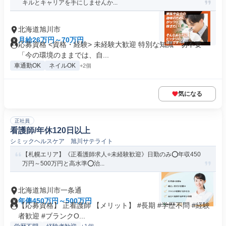
キルとキャリアを手にしませんか...
北海道旭川市
月給26万円～70万円
応募資格 <資格・経験> 未経験大歓迎 特別な知識一切不要
「今の環境のままでは、自...
車通勤OK
ネイルOK
+2個
気になる
正社員
看護師/年休120日以上
シミックヘルスケア 旭川サテライト
【札幌エリア】《正看護師求人⭐未経験歓迎》日勤のみ⭕年収450
万円～500万円と高水準⭕治...
北海道旭川市一条通
年俸450万円～500万円
【応募資格】 正看護師 【メリット】 #長期 #学歴不問 #経験
者歓迎 #ブランクO...