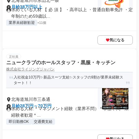
北海道旭川市永山北一条
月給38万円以上
求めている人材 【 必 須 】 ・高卒以上 ・普通自動車免許 ・定
年制のため59歳以...
業界未経験歓迎
+11個
気になる
正社員
ニュークラブのホールスタッフ・黒服・キッチン
株式会社ライジングジャパン
入社祝金10万円✨新品スーツ支給✨スタッフの9割が業界未経験ス
タート！！
北海道旭川市三条通
月給28万円～70万円
求める人材: * マネジメント経験（業界不問） * 学歴不問 * 未
経験者歓迎 * ...
即日勤務OK
交通費支給