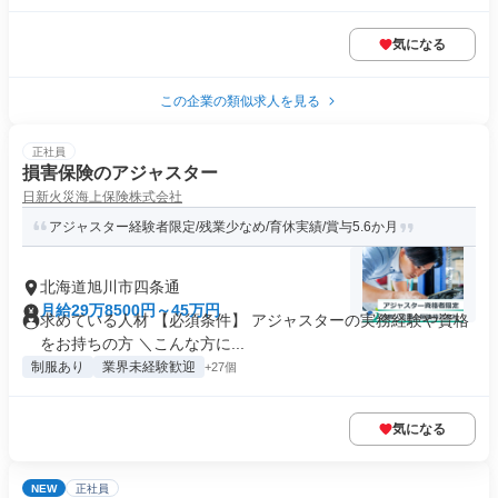
気になる
この企業の類似求人を見る
正社員
損害保険のアジャスター
日新火災海上保険株式会社
アジャスター経験者限定/残業少なめ/育休実績/賞与5.6か月
北海道旭川市四条通
月給29万8500円～45万円
求めている人材 【必須条件】 アジャスターの実務経験や資格
をお持ちの方 ＼こんな方に...
制服あり
業界未経験歓迎
+27個
気になる
NEW
正社員