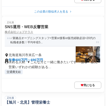
この企業の類似求人を見る
正社員
SNS運用・WEB反響営業
株式会社ジョブテラス
✅新拠点オープニングスタッフ<営業or接客or販売経験必須>20代の
転職者多数！平均年収5...
北海道旭川市末広一条
年俸400万円～690万円
求める人材: ▼こんな方と一緒に働きたいです ・接客・販売・
営業いずれかの経験がある...
交通費支給
気になる
正社員
【旭川・北見】管理栄養士