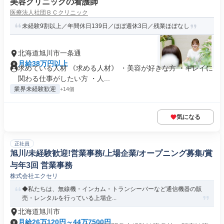
美容クリニックの看護師
医療法人社団ＢＣクリニック
未経験9割以上／年間休日139日／ほぼ週休3日／残業ほぼなし
北海道旭川市一条通
月給38万円以上
求めている人材 《求める人材》 ・美容が好きな方 ・キレイに
関わる仕事がしたい方 ・人...
業界未経験歓迎
+14個
気になる
正社員
旭川/未経験歓迎!営業事務/上場企業/オープニング募集/賞
与年3回 営業事務
株式会社エクセリ
◆私たちは、無線機・インカム・トランシーバーなど通信機器の販
売・レンタルを行っている上場企...
北海道旭川市
月給26万120円～44万7500円