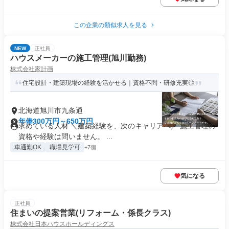
この企業の類似求人を見る
NEW
正社員
ハウスメーカーの施工管理(旭川勤務)
株式会社家計画
住宅設計・建築現場の経験を活かせる｜資格不問・研修充実◎
北海道旭川市九条通
年俸300万円～650万円
求めている人材 ＼建築経験を、次のキャリアへ／ 施工管理の
資格や経験は問いません。 ...
車通勤OK
職場見学可
+7個
気になる
正社員
住まいの提案営業(リフォーム・係長クラス)
株式会社日本ハウスホールディングス