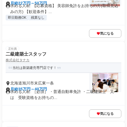
月給22万円～50万円
求める人材: 【応募資格】 美容師免許をお持ちの方(取得見込
みの方) 【歓迎条件】...
即日勤務OK
残業なし
気になる
正社員
二級建築士スタッフ
株式会社タナカ
当社は新築建売専門店です！
北海道旭川市末広東一条
月給35万円～40万円
求める人材: ［必須］ ・普通自動車免許 ・二級建築士 又
は 受験資格をお持ちの...
気になる