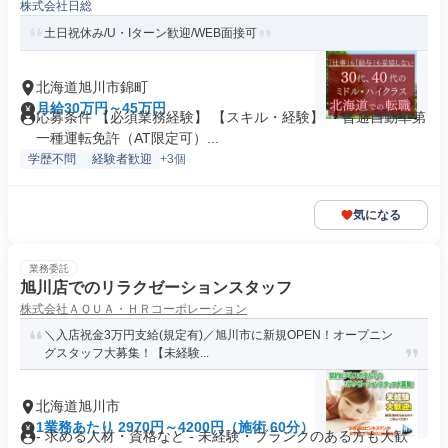
株式会社日総
土日祝休み/U・Iターン歓迎/WEB面接可
北海道旭川市錦町
月給30万円～45万円
応募条件 【必須業務経験】 【スキル・経験】 ・普通自動車第
一種運転免許（AT限定可）...
学歴不問
経験者歓迎
+3個
気になる
業務委託
旭川店でのリラクゼーションスタッフ
株式会社ＡＱＵＡ・ＨＲコーポレーション
＼入店祝金3万円支給(規定有)／旭川市に新規OPEN！オープニン
グスタッフ大募集！【未経験...
北海道旭川市
1業務あたり 2970円～4200円（施術 60分）
- 求める人材・資格など - 未経験・ブランクのある方も大歓