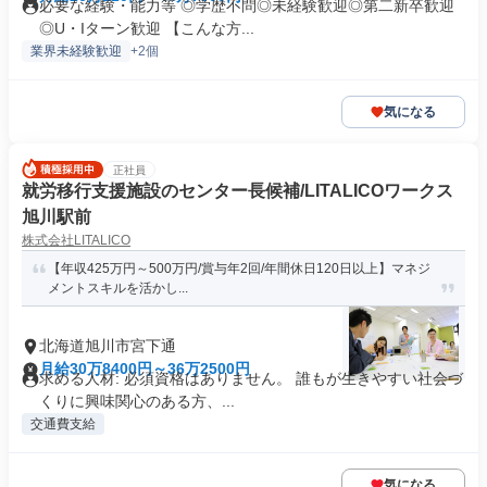
必要な経験・能力等 ◎学歴不問◎未経験歓迎◎第二新卒歓迎
◎U・Iターン歓迎 【こんな方...
業界未経験歓迎
+2個
気になる
正社員
就労移行支援施設のセンター長候補/LITALICOワークス
旭川駅前
株式会社LITALICO
【年収425万円～500万円/賞与年2回/年間休日120日以上】マネジ
メントスキルを活かし...
北海道旭川市宮下通
月給30万8400円～36万2500円
求める人材: 必須資格はありません。 誰もが生きやすい社会づ
くりに興味関心のある方、...
交通費支給
気になる