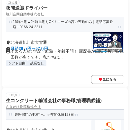
正社員
夜間送迎ドライバー
旭川合同自動車株式会社
16時出勤→24時退勤もOK！ニーズの高い夜勤のみ｜電話応募歓
迎！0166-24-2211
北海道旭川市大雪通
月給26万円～57万円
求める人材: 学歴・経験・年齢不問！ 履歴書が白紙でも、転職
回数が多くても、私たちは...
シフト自由
残業なし
気になる
正社員
生コンクリート輸送会社の事務職(管理職候補)
さきがけ物流株式会社
’’管理部門の中核’’へ。✅年間休日128日