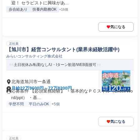
迎！ セラピストに興味があ...
歩合給あり
扶養内勤務OK
+16個
気になる
正社員
【旭川市】経営コンサルタント(業界未経験活躍中)
みらいコンサルティング株式会社
土日祝休み/転勤なし/U・Iターン歓迎/WEB面接可
北海道旭川市一条通
月給22万9600円～72万8200円
応募条件 【必須業務経験】 ・基本的なＰＣスキル（Excel/Wo
rd/ppt） ・基...
学歴不問
平日のみOK
+5個
気になる
正社員