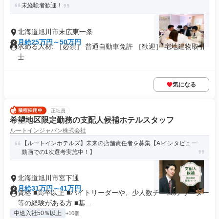
未経験者歓迎！
北海道旭川市末広東一条
月給25万円～50万円
求める人材: ［必須］ 普通自動車免許 ［歓迎］ 宅地建物取引
士
気になる
正社員
希望地区限定勤務の支配人候補ホテルスタッフ
ルートインジャパン株式会社
【ルートインホテルズ】未来の店舗責任者を募集【AIインタビュー
動画での1次選考実施中！】
北海道旭川市宮下通
月給31万円～41万円
資格 ■高卒以上 ■バイトリーダーや、少人数チームの リーダー
等の経験がある方 ■基...
中途入社50％以上
+10個