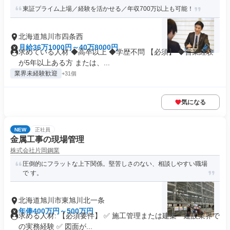
東証プライム上場／経験を活かせる／年収700万以上も可能！
北海道旭川市四条西
月給36万1000円～40万8000円
求めている人材 ◆高卒以上 ◆学歴不問 【必須】 ◆営業経験
が5年以上ある方 または、...
業界未経験歓迎
+31個
気になる
NEW
正社員
金属工事の現場管理
株式会社片岡鋼業
圧倒的にフラットな上下関係。堅苦しさのない、相談しやすい職場
で す。
北海道旭川市東旭川北一条
年俸400万円～500万円
求める人材: 【必須要件】 ✅ 施工管理または建築・建設業界で
の実務経験 ✅ 図面が...