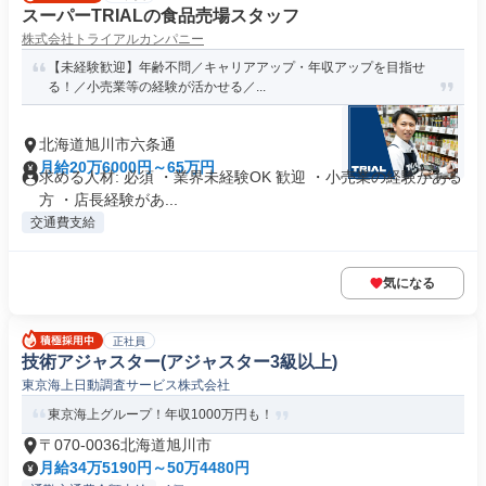
スーパーTRIALの食品売場スタッフ
株式会社トライアルカンパニー
【未経験歓迎】年齢不問／キャリアアップ・年収アップを目指せ
る！／小売業等の経験が活かせる／...
北海道旭川市六条通
月給20万6000円～65万円
求める人材: 必須 ・業界未経験OK 歓迎 ・小売業の経験がある
方 ・店長経験があ...
交通費支給
気になる
正社員
技術アジャスター(アジャスター3級以上)
東京海上日動調査サービス株式会社
東京海上グループ！年収1000万円も！
〒070-0036北海道旭川市
月給34万5190円～50万4480円