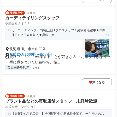
正社員
カーディテイリングスタッフ
株式会社ＡＳＡＰ
カーコーティング・内装仕上げプロスタッフ！経験者活躍中★年間
休日125日★高収入★昇給・賞...
北海道旭川市永山二条
月給25万3000円～60万円
資格 ・こつこつ作業することが好きな方 ・お車が好きな方 ・
手に職をつけたい気持ち、熱...
業界未経験歓迎
+17個
気になる
正社員
ブランド品などの買取店舗スタッフ 未経験歓迎
株式会社アンビション
【最短3ヶ月で店長へ】全国展開中の急成長企業で、一生モノのス