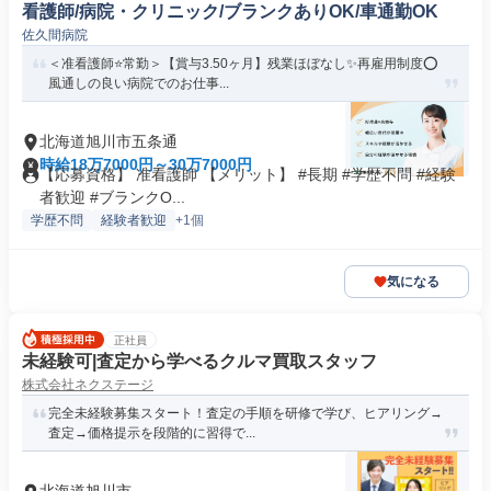
看護師/病院・クリニック/ブランクありOK/車通勤OK
佐久間病院
＜准看護師⭐常勤＞【賞与3.50ヶ月】残業ほぼなし✨再雇用制度⭕
風通しの良い病院でのお仕事...
北海道旭川市五条通
時給18万7000円～30万7000円
【応募資格】 准看護師 【メリット】 #長期 #学歴不問 #経験
者歓迎 #ブランクO...
学歴不問
経験者歓迎
+1個
気になる
正社員
未経験可|査定から学べるクルマ買取スタッフ
株式会社ネクステージ
完全未経験募集スタート！査定の手順を研修で学び、ヒアリング→
査定→価格提示を段階的に習得で...