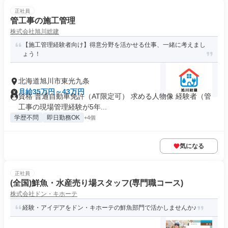
正社員
管工事の施工管理
株式会社旭川総建
【施工管理経験者向け】得意分野を活かせる仕事、一緒に考えまし
ょう！
北海道旭川市東光九条
月給35万円～43万円
資格 普通自動車免許（AT限定可） 求める人物像 経験者（管
工事の現場管理経験が5年...
学歴不問
即日勤務OK
+4個
気になる
正社員
(全国)鮮魚・水産売り場スタッフ(専門職コース)
株式会社ドン・キホーテ
経験・アイデアをドン・キホーテの鮮魚部門で活かしませんか♪