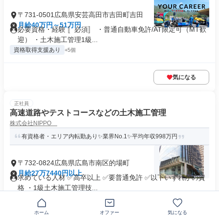
〒731-0501広島県安芸高田市吉田町吉田
月給40万円～51万円
必要資格・経験 〚必須〛 ・普通自動車免許/AT限定可（MT歓
迎） ・土木施工管理1級...
資格取得支援あり
+5個
気になる
正社員
高速道路やテストコースなどの土木施工管理
株式会社NIPPO
有資格者・エリア内転勤あり✨業界No.1✨平均年収998万円
〒732-0824広島県広島市南区的場町
月給27万7440円以上
求めている人材 ✅高卒以上 ✅要普通免許 ✅以下いずれかの資
格 ・1級土木施工管理技...
年間休日120日以上
+12個
ホーム
オファー
気になる