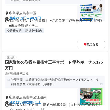
取得費用全額会社負担
広島県広島市中区
月給21万円～40万円
求める人材: 【応募資格】 ■普通自動車運転免許（AT限定可）
■未経験歓迎・学...
交通費支給
駅近5分以内
気になる
正社員
国家資格の取得を目指す工事サポート/平均ボーナス175
万円
西部熱機株式会社
学歴不問・車通勤可◎未経験大歓迎◎平均ボーナス175万以上！福
利厚生多数（家賃補助、資格手...
広島県広島市中区江波南
月給27万6028円以上
求める人材: ▼必須 ・普通自動車免許（入社後にAT解除をし
ていただきます） ・35...