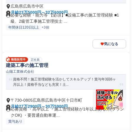
広島県広島市中区
月給23万5000円～32万6000円
必要な経験・能力等 【必須】■設備工事の施工管理経験 ■1
級、2級管工事施工管理技士 ...
年間休日120日以上
+3個
気になる
正社員
建築工事の施工管理
山陽工業株式会社
資格不問！施工管理経験を活かしてスキルアップ！賞与年3回6ヶ
月以上！資格手当なども充実！土...
〒730-0805広島県広島市中区十日市町
月給27万2900円～30万5900円
応募資格 ・高卒以上 ・施工管理経験が1年以上ある方(ブラン
クOK) ・要普通自動車運...
賞与あり