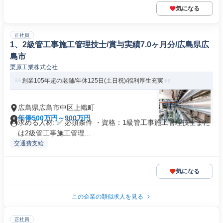
気になる
正社員
1、2級管工事施工管理技士/賞与実績7.0ヶ月分/広島県広
島市
栗原工業株式会社
創業105年超の老舗/年休125日(土日祝)/福利厚生充実
広島県広島市中区上幟町
年俸500万円～900万円
求める人材: ✅ 必須条件 ・資格：1級管工事施工管理技士また
は2級管工事施工管理...
交通費支給
気になる
この企業の類似求人を見る
正社員