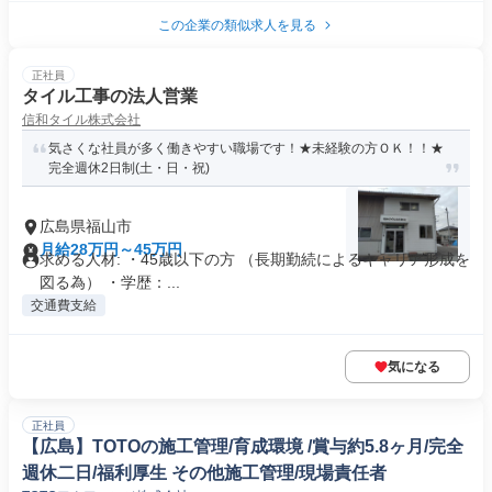
この企業の類似求人を見る
正社員
タイル工事の法人営業
信和タイル株式会社
気さくな社員が多く働きやすい職場です！★未経験の方ＯＫ！！★
完全週休2日制(土・日・祝)
広島県福山市
月給28万円～45万円
求める人材: ・45歳以下の方 （長期勤続によるキャリア形成を
図る為） ・学歴：...
交通費支給
気になる
正社員
【広島】TOTOの施工管理/育成環境 /賞与約5.8ヶ月/完全
週休二日/福利厚生 その他施工管理/現場責任者