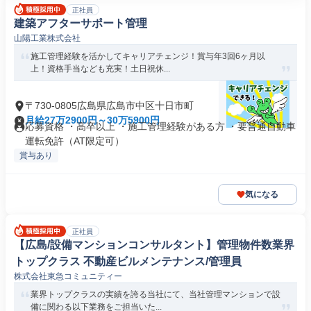
正社員
建築アフターサポート管理
山陽工業株式会社
施工管理経験を活かしてキャリアチェンジ！賞与年3回6ヶ月以
上！資格手当なども充実！土日祝休...
〒730-0805広島県広島市中区十日市町
月給27万2900円～30万5900円
応募資格 ・高卒以上 ・施工管理経験がある方 ・要普通自動車
運転免許（AT限定可）
賞与あり
気になる
正社員
【広島/設備マンションコンサルタント】管理物件数業界
トップクラス 不動産ビルメンテナンス/管理員
株式会社東急コミュニティー
業界トップクラスの実績を誇る当社にて、当社管理マンションで設
備に関わる以下業務をご担当いた...