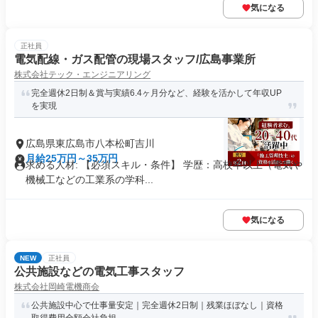
気になる
正社員
電気配線・ガス配管の現場スタッフ/広島事業所
株式会社テック・エンジニアリング
完全週休2日制＆賞与実績6.4ヶ月分など、経験を活かして年収UP
を実現
広島県東広島市八本松町吉川
月給25万円～35万円
求める人材: 【必須スキル・条件】 学歴：高校卒以上（電気や
機械工などの工業系の学科...
気になる
NEW
正社員
公共施設などの電気工事スタッフ
株式会社岡崎電機商会
公共施設中心で仕事量安定｜完全週休2日制｜残業ほぼなし｜資格