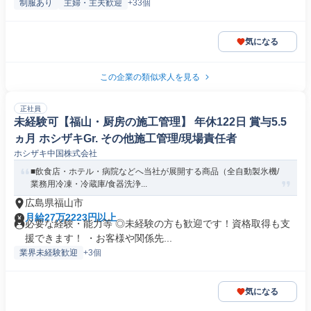
制服あり
主婦・主夫歓迎
+33個
気になる
この企業の類似求人を見る
正社員
未経験可【福山・厨房の施工管理】 年休122日 賞与5.5
ヵ月 ホシザキGr. その他施工管理/現場責任者
ホシザキ中国株式会社
■飲食店・ホテル・病院などへ当社が展開する商品（全自動製氷機/
業務用冷凍・冷蔵庫/食器洗浄...
広島県福山市
月給27万2223円以上
必要な経験・能力等 ◎未経験の方も歓迎です！資格取得も支
援できます！ ・お客様や関係先...
業界未経験歓迎
+3個
気になる