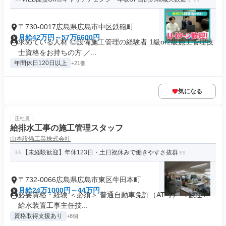
〒730-0017広島県広島市中区鉄砲町
月給42万円～57万6600円
求めている人材 ◎設備施工管理の経験者 1級or2級施工管理技
士資格をお持ちの方 ／...
年間休日120日以上
+21個
気になる
正社員
給排水工事の施工管理スタッフ
山本設備工業株式会社
【未経験歓迎】年休123日・土日祝休みで働きやすさ抜群
〒732-0066広島県広島市東区牛田本町
月給24万1000円～44万円
必要資格・経験 ＜必須＞ 普通自動車免許（AT可） ＜歓迎＞
給水装置工事主任技...
資格取得支援あり
+8個