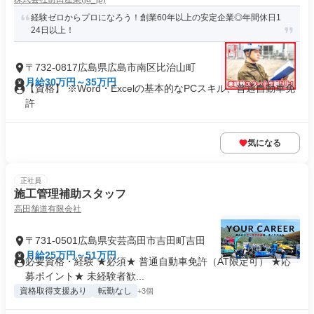
経験ゼロからプロになろう！創業60年以上の安定企業◎年間休日1
24日以上！
〒732-0817広島県広島市南区比治山町
月給30万円～35万円
【資格】 ※Word・Excelの基本的なPCスキル、普通自動車免
許
気になる
正社員
施工管理補助スタッフ
高田舗道有限会社
〒731-0501広島県安芸高田市吉田町吉田
月給25万円～51万円
必要資格・経験 ★必須★ 普通自動車免許（AT限定可） ★応
募ポイント★ 未経験者歓...
資格取得支援あり
転勤なし
+3個