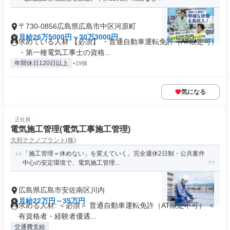
〒730-0856広島県広島市中区河原町
月給26万5000円～30万3000円
求めている人材 【必須】 ・普通自動車運転免許（AT限定可）
・第一種電気工事士の資格...
年間休日120日以上
+19個
気になる
正社員
電気施工管理(電気工事施工管理)
大邦テクノプラント(株)
「施工管理＝休めない」を変えていく。完全週休2日制・公共案件
中心の安定環境で、電気施工管理...
広島県広島市安佐南区川内
月給22万円～35万円
求める人材: ＜必須＞ 普通自動車運転免許（AT限定不可） ＜
有資格者・経験者優遇...
交通費支給