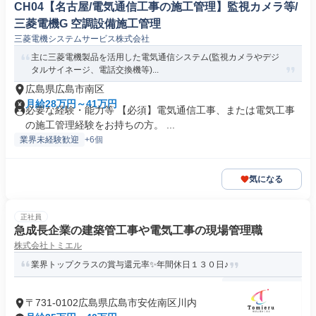
CH04【名古屋/電気通信工事の施工管理】監視カメラ等/
三菱電機G 空調設備施工管理
三菱電機システムサービス株式会社
主に三菱電機製品を活用した電気通信システム(監視カメラやデジ
タルサイネージ、電話交換機等)...
広島県広島市南区
月給28万円～41万円
必要な経験・能力等 【必須】電気通信工事、または電気工事
の施工管理経験をお持ちの方。 ...
業界未経験歓迎
+6個
気になる
正社員
急成長企業の建築管工事や電気工事の現場管理職
株式会社トミエル
業界トップクラスの賞与還元率✨年間休日１３０日♪
〒731-0102広島県広島市安佐南区川内