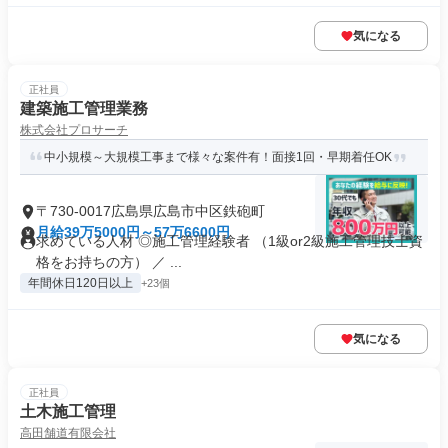
気になる
正社員
建築施工管理業務
株式会社プロサーチ
中小規模～大規模工事まで様々な案件有！面接1回・早期着任OK
〒730-0017広島県広島市中区鉄砲町
月給39万5000円～57万6600円
求めている人材 ◎施工管理経験者 （1級or2級施工管理技士資
格をお持ちの方） ／ ...
年間休日120日以上
+23個
気になる
正社員
土木施工管理
高田舗道有限会社