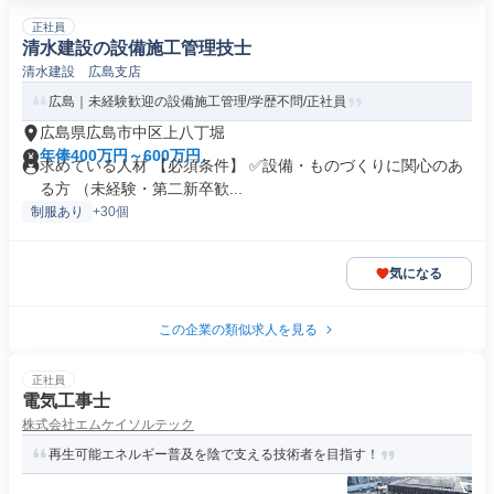
正社員
清水建設の設備施工管理技士
清水建設 広島支店
広島｜未経験歓迎の設備施工管理/学歴不問/正社員
広島県広島市中区上八丁堀
年俸400万円～600万円
求めている人材 【必須条件】 ✅設備・ものづくりに関心のあ
る方 （未経験・第二新卒歓...
制服あり
+30個
気になる
この企業の類似求人を見る
正社員
電気工事士
株式会社エムケイソルテック
再生可能エネルギー普及を陰で支える技術者を目指す！