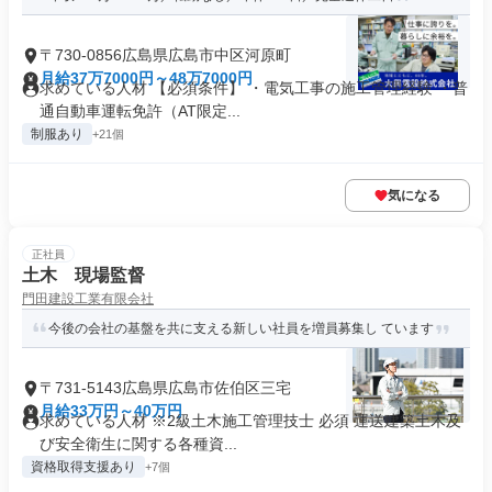
〒730-0856広島県広島市中区河原町
月給37万7000円～48万7000円
求めている人材 【必須条件】 ・電気工事の施工管理経験 ・普
通自動車運転免許（AT限定...
制服あり
+21個
気になる
正社員
土木 現場監督
門田建設工業有限会社
今後の会社の基盤を共に支える新しい社員を増員募集し ています
〒731-5143広島県広島市佐伯区三宅
月給33万円～40万円
求めている人材 ※2級土木施工管理技士 必須 運送建築土木及
び安全衛生に関する各種資...
資格取得支援あり
+7個