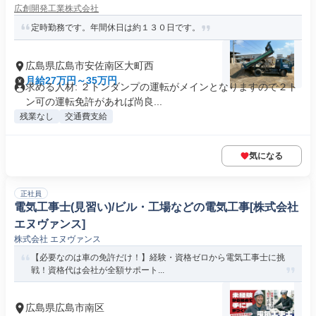
広創開発工業株式会社
定時勤務です。年間休日は約１３０日です。
広島県広島市安佐南区大町西
月給27万円～35万円
求める人材: ２トンダンプの運転がメインとなりますので２ト
ン可の運転免許があれば尚良...
残業なし
交通費支給
気になる
正社員
電気工事士(見習い)/ビル・工場などの電気工事[株式会社
エヌヴァンス]
株式会社 エヌヴァンス
【必要なのは車の免許だけ！】経験・資格ゼロから電気工事士に挑
戦！資格代は会社が全額サポート...
広島県広島市南区