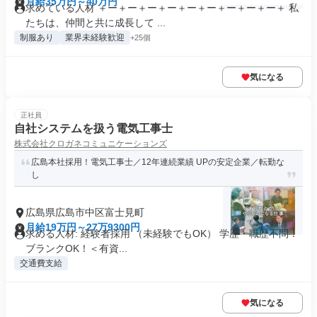
月給35万円～40万円
求めている人材 ＋ー＋ー＋ー＋ー＋ー＋ー＋ー＋ー＋ー＋ 私
たちは、仲間と共に成長して ...
制服あり
業界未経験歓迎
+25個
気になる
正社員
自社システムを扱う電気工事士
株式会社クロガネコミュニケーションズ
広島本社採用！電気工事士／12年連続業績 UPの安定企業／転勤な
し
広島県広島市中区富士見町
月給19万円～27万9300円
求める人材: 経験者採用 （未経験でもOK） 学歴・職歴不問！
ブランクOK！＜有資...
交通費支給
気になる