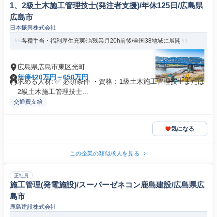
1、2級土木施工管理技士(発注者支援)/年休125日/広島県
広島市
日本振興株式会社
各種手当・福利厚生充実◎/残業月20h前後/全国38地域に展開
広島県広島市東区光町
年俸420万円～650万円
求める人材: ✅ 必須条件 ・資格：1級土木施工管理技士または
2級土木施工管理技士...
交通費支給
気になる
この企業の類似求人を見る
正社員
施工管理(発電施設)/スーパーゼネコン鹿島建設/広島県広
島市
鹿島建設株式会社