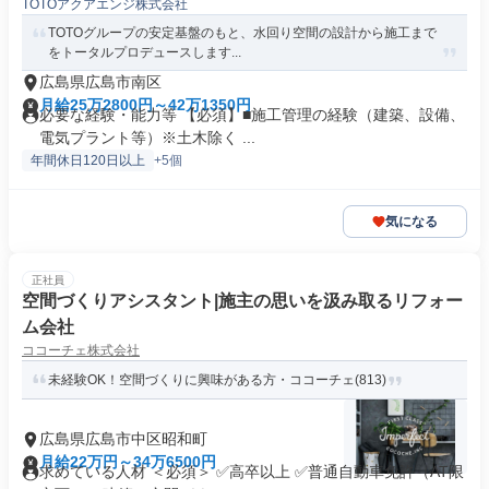
TOTOアクアエンジ株式会社
TOTOグループの安定基盤のもと、水回り空間の設計から施工まで
をトータルプロデュースします...
広島県広島市南区
月給25万2800円～42万1350円
必要な経験・能力等 【必須】■施工管理の経験（建築、設備、
電気プラント等）※土木除く ...
年間休日120日以上
+5個
気になる
正社員
空間づくりアシスタント|施主の思いを汲み取るリフォー
ム会社
ココーチェ株式会社
未経験OK！空間づくりに興味がある方・ココーチェ(813)
広島県広島市中区昭和町
月給22万円～34万6500円
求めている人材 ＜必須＞ ✅高卒以上 ✅普通自動車免許（AT限