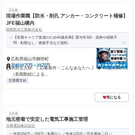
正社員
現場作業職【防水・削孔 アンカー・コンクリート補修】
JFE福山構内
関西防水工業株式会社
【長期キャリア形成のため40歳未満】賞与年3回・資格や経験不
問・転勤なし・家族手当など福利...
広島県福山市鋼管町
月給20万円～35万円
求める人材: 《 応募条件・こんなあなたへ 》 ◆ 40歳未満の方
（長期勤続による...
交通費支給
気になる
正社員
地元密着で安定した電気工事施工管理
大興電設株式会社
年収550万～700万／転勤なし／年休125日／完全週休二日