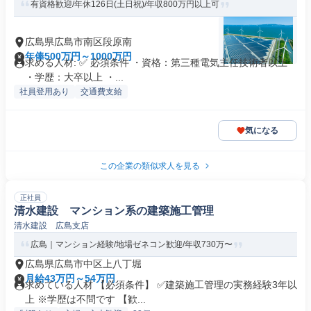
有資格歓迎/年休126日(土日祝)/年収800万円以上可
広島県広島市南区段原南
年俸500万円～1000万円
求める人材: ✅ 必須条件 ・資格：第三種電気主任技術者以上
・学歴：大卒以上 ・...
社員登用あり
交通費支給
気になる
この企業の類似求人を見る
正社員
清水建設 マンション系の建築施工管理
清水建設 広島支店
広島｜マンション経験/地場ゼネコン歓迎/年収730万〜
広島県広島市中区上八丁堀
月給43万円～54万円
求めている人材 【必須条件】 ✅建築施工管理の実務経験3年以
上 ※学歴は不問です 【歓...