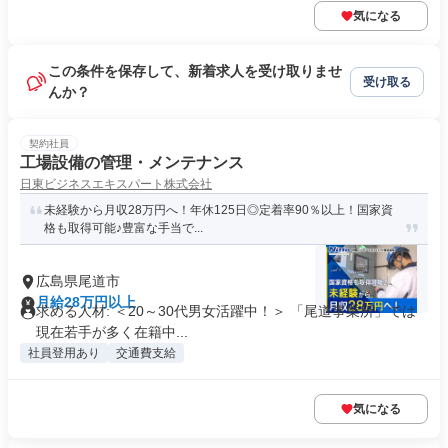
気になる
この条件を保存して、新着求人を受け取りませ
受け取る
んか？
契約社員
工場設備の管理・メンテナンス
日東ビジネスエキスパート株式会社
未経験から月収28万円へ！年休125日◎定着率90％以上！国家資
格も取得可能♪豊富な手当で...
広島県尾道市
月給28万円以上
求める人材: ＜20～30代男女活躍中！＞ 「尾道事業所」では
現在若手が多く在籍中...
社員登用あり
交通費支給
気になる