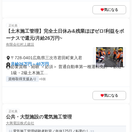
気になる
正社員
【土木施工管理】完全土日休み&残業ほぼゼロ!利益をボ
ーナスで還元/月給26万円~
有限会社村上建設
〒728-0401広島県三次市君田町東入君
月給26万円～40万円
必要資格・経験 ＜必須＞ 普通自動車第一種運転免許 ＜歓迎＞
1級・2級土木施工...
資格取得支援あり
+6個
気になる
正社員
公共・大型施設の電気施工管理
大興電設株式会社
電気施工管理経験者歓迎／年休125日／転勤なし