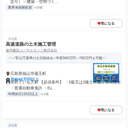
定可） ✅建築・空間づく...
業界未経験歓迎
+20個
気になる
正社員
高速道路の土木施工管理
遠州建設コンサルタント株式会社
✅官公庁基準の土日祝休み✅年収560万円～780万円も可能
広島県福山市蔵王町
月給46万円以上
求めている人材 【必須条件】 ・1級又は2級土木施工管理技士
・普通自動車免許 ・Ex...
年間休日120日以上
+11個
気になる
正社員