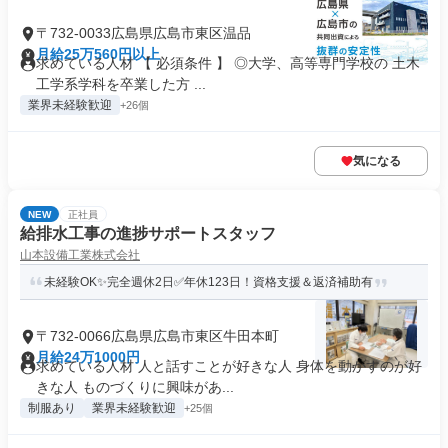
〒732-0033広島県広島市東区温品
月給25万560円以上
求めている人材 【 必須条件 】 ◎大学、高等専門学校の 土木
工学系学科を卒業した方 ...
業界未経験歓迎
+26個
気になる
NEW
正社員
給排水工事の進捗サポートスタッフ
山本設備工業株式会社
未経験OK✨完全週休2日✅年休123日！資格支援＆返済補助有
〒732-0066広島県広島市東区牛田本町
月給24万1000円
求めている人材 人と話すことが好きな人 身体を動かすのが好
きな人 ものづくりに興味があ...
制服あり
業界未経験歓迎
+25個