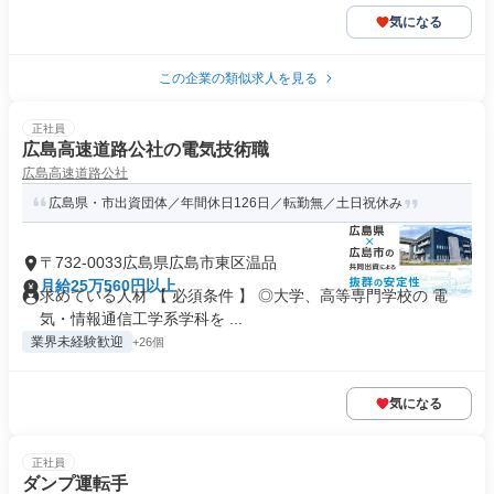
気になる
この企業の類似求人を見る
正社員
広島高速道路公社の電気技術職
広島高速道路公社
広島県・市出資団体／年間休日126日／転勤無／土日祝休み
〒732-0033広島県広島市東区温品
月給25万560円以上
求めている人材 【 必須条件 】 ◎大学、高等専門学校の 電
気・情報通信工学系学科を ...
業界未経験歓迎
+26個
気になる
正社員
ダンプ運転手