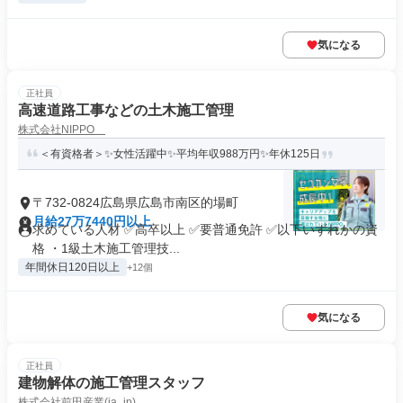
気になる
正社員
高速道路工事などの土木施工管理
株式会社NIPPO
＜有資格者＞✨女性活躍中✨平均年収988万円✨年休125日
〒732-0824広島県広島市南区的場町
月給27万7440円以上
求めている人材 ✅高卒以上 ✅要普通免許 ✅以下いずれかの資
格 ・1級土木施工管理技...
年間休日120日以上
+12個
気になる
正社員
建物解体の施工管理スタッフ
株式会社前田産業(ja_jp)