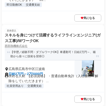
即日勤務OK
交通費支給
気になる
業務委託
スキルを身につけて活躍するライフラインエンジニア(ガ
ス工事)/WワークOK
西部熱機株式会社
【学歴／経験不問・ダブルワークOK】車通勤可！日給2万円～、補
助から徐々に技術を習得◎
広島県広島市中区江波南
日給2万円～2万5000円
求める人材: 【必須資格】 ・普通自動車免許（入社後にAT解
除をしていただきます） ...
社員登用あり
交通費支給
気になる