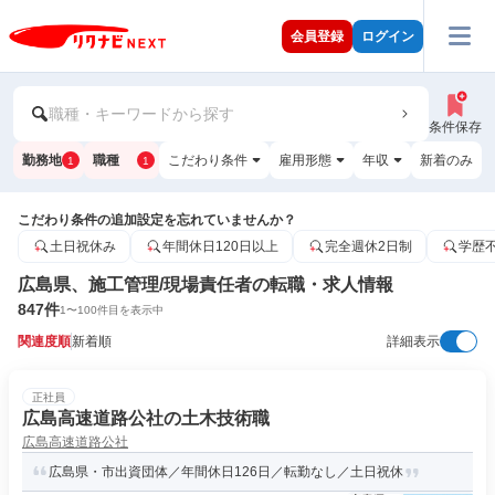
会員登録
ログイン
職種・キーワードから探す
条件保存
勤務地
職種
こだわり条件
雇用形態
年収
新着のみ
1
1
こだわり条件の追加設定を忘れていませんか？
土日祝休み
年間休日120日以上
完全週休2日制
学歴
広島県、施工管理/現場責任者の転職・求人情報
847
件
1
〜
100
件目を表示中
関連度順
新着順
詳細表示
正社員
広島高速道路公社の土木技術職
広島高速道路公社
広島県・市出資団体／年間休日126日／転勤なし／土日祝休