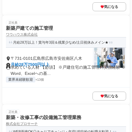
気になる
正社員
新築戸建ての施工管理
ワウハウス株式会社
月給28万以上！賞与年3回＆残業少なめ/土日祝休みメイン★
〒731-0101広島県広島市安佐南区八木
月給28万7500円以上
求めている人材 【必須】 ※戸建住宅の施工管理の実務経験 ※
Word、Excelへの基...
業界未経験歓迎
+13個
気になる
正社員
新築・改修工事の設備施工管理業務
株式会社プロサーチ
WEB面接OK◎キャリアチェンジ・年収UP目的の転職大歓迎！