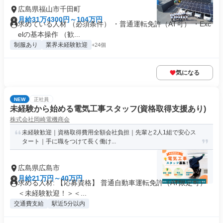
広島県福山市千田町
月給31万4300円～104万円
求めている人材 （必須条件） ・普通運転免許（AT可） ・Exc
elの基本操作 （歓...
制服あり
業界未経験歓迎
+24個
気になる
NEW
正社員
未経験から始める電気工事スタッフ(資格取得支援あり)
株式会社岡崎電機商会
未経験歓迎｜資格取得費用全額会社負担｜先輩と2人1組で安心ス
タート｜手に職をつけて長く働け...
広島県広島市
月給21万円～40万円
求める人材: 【応募資格】 普通自動車運転免許（AT限定可）
＜未経験歓迎！＞＜...
交通費支給
駅近5分以内