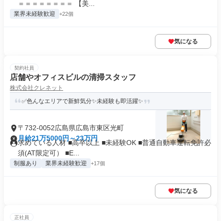
＝＝＝＝＝＝＝＝ 【美...
業界未経験歓迎
+22個
気になる
契約社員
店舗やオフィスビルの清掃スタッフ
株式会社クレネット
✅色んなエリアで新鮮気分✨未経験も即活躍✨
〒732-0052広島県広島市東区光町
月給21万5000円～23万円
求めている人材 ■高卒以上 ■未経験OK ■普通自動車運転免許必
須(AT限定可） ■E...
制服あり
業界未経験歓迎
+17個
気になる
正社員