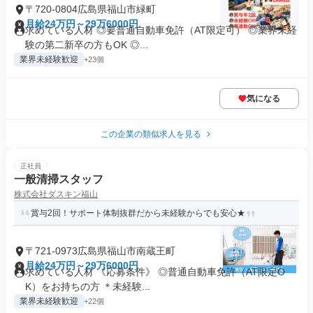
〒720-0804広島県福山市緑町
月給24万円～29万6000円
求めている人材 ◎要普通自動車免許（AT限定可） ◎業界未経
験の第二新卒の方もOK ◎...
業界未経験歓迎
+23個
気になる
この企業の類似求人を見る
正社員
一般清掃スタッフ
株式会社ダスキン福山
賞与2回！サポート体制抜群だから未経験からでも安心★
〒721-0973広島県福山市南蔵王町
月給24万円～29万6000円
求めている人材 《応募条件》 ◎普通自動車免許（AT限定O
K）をお持ちの方 ＊未経験...
業界未経験歓迎
+22個