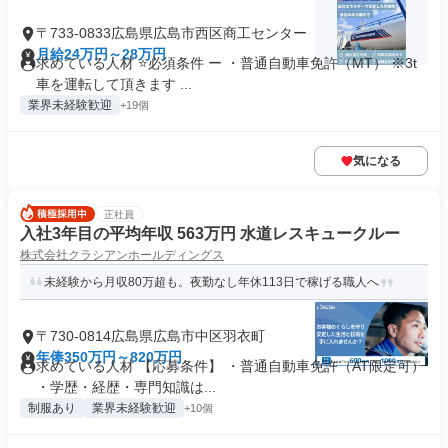
〒733-0833広島県広島市西区商工センター
月給24万円～28万円
求めている人材 ⭐必須条件 ー ・普通自動車免許（MT） ※3t
車を運転して頂きます ...
業界未経験歓迎
+19個
気になる
正社員
入社3年目の平均年収 563万円 水道レスキュークルー
株式会社クラシアンホールディングス
未経験から月収80万超も。夜勤なし年休113日で稼げる職人へ
〒730-0814広島県広島市中区羽衣町
年俸350万円～820万円
求めている人材 【応募条件】 ・普通自動車免許（AT限定可）
・学歴・経歴・専門知識は...
制服あり
業界未経験歓迎
+10個