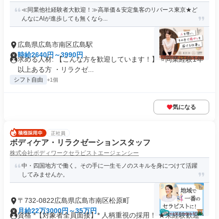
≪同業他社経験者大歓迎！≫高単価＆安定集客のリバース東京★ど
んなにAIが進歩しても無くなら...
広島県広島市南区広島駅
時給2640円～3990円
求める人材: 【こんな方を歓迎しています！】 ⭐️同業経験1年
以上ある方 ・リラクゼ...
シフト自由
+1個
気になる
正社員
ボディケア・リラクゼーションスタッフ
株式会社ボディワークセラピストエージェンシー
中・四国地方で働く。その手に一生モノのスキルを身につけて活躍
してみませんか。
〒732-0822広島県広島市南区松原町
月給22万3000円～35万円
資格 *【対象者全員面接】* 人柄重視の採用！ ★未経験歓迎・