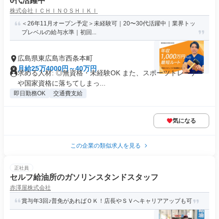
0代活躍中
株式会社ＩＣＨＩＮＯＳＨＩＫＩ
＜26年11月オープン予定＞未経験可｜20〜30代活躍中｜業界トッ
プレベルの給与水準｜初回...
広島県東広島市西条本町
月給25万4000円～40万円
求める人材: ◎無資格・未経験OK また、スポーツトレーナー
や国家資格に落ちてしまっ...
即日勤務OK
交通費支給
気になる
この企業の類似求人を見る
正社員
セルフ給油所のガソリンスタンドスタッフ
赤澤屋株式会社
賞与年3回♪普免があればＯＫ！店長やＳＶへキャリアアップも可