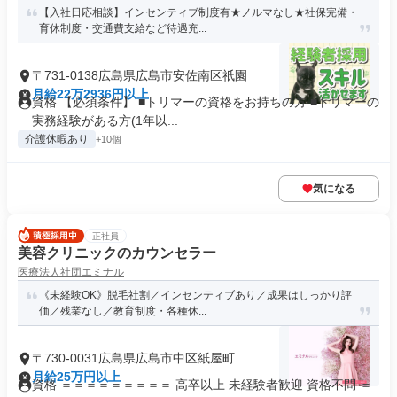
【入社日応相談】インセンティブ制度有★ノルマなし★社保完備・
育休制度・交通費支給など待遇充...
〒731-0138広島県広島市安佐南区祇園
月給22万2936円以上
資格 【必須条件】 ■トリマーの資格をお持ちの方 ■トリマーの
実務経験がある方(1年以...
介護休暇あり
+10個
気になる
正社員
美容クリニックのカウンセラー
医療法人社団エミナル
《未経験OK》脱毛社割／インセンティブあり／成果はしっかり評
価／残業なし／教育制度・各種休...
〒730-0031広島県広島市中区紙屋町
月給25万円以上
資格 ＝＝＝＝＝＝＝＝＝ 高卒以上 未経験者歓迎 資格不問 ＝