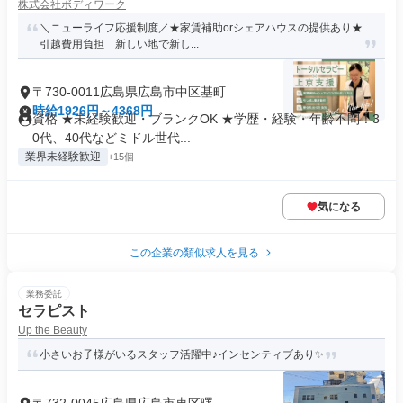
株式会社ボディワーク
＼ニューライフ応援制度／★家賃補助orシェアハウスの提供あり★
引越費用負担 新しい地で新し...
〒730-0011広島県広島市中区基町
時給1926円～4368円
資格 ★未経験歓迎・ブランクOK ★学歴・経験・年齢不問！3
0代、40代などミドル世代...
業界未経験歓迎
+15個
気になる
この企業の類似求人を見る
業務委託
セラピスト
Up the Beauty
小さいお子様がいるスタッフ活躍中♪インセンティブあり✨