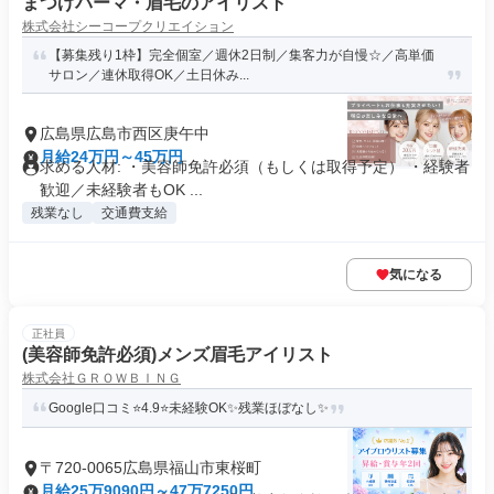
まつげパーマ・眉毛のアイリスト
株式会社シーコープクリエイション
【募集残り1枠】完全個室／週休2日制／集客力が自慢☆／高単価
サロン／連休取得OK／土日休み...
広島県広島市西区庚午中
月給24万円～45万円
求める人材: ・美容師免許必須（もしくは取得予定） ・経験者
歓迎／未経験者もOK ...
残業なし
交通費支給
気になる
正社員
(美容師免許必須)メンズ眉毛アイリスト
株式会社ＧＲＯＷＢＩＮＧ
Google口コミ⭐4.9⭐未経験OK✨残業ほぼなし✨
〒720-0065広島県福山市東桜町
月給25万9090円～47万7250円