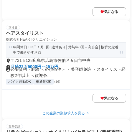
気になる
正社員
ヘアスタイリスト
株式会社HEARTクリエイション
年間休日112日！月1回3連休あり│賞与年3回＋高歩合│抜群の定着
率で働きやすさ◎
〒731-5128広島県広島市佐伯区五日市中央
月給22万5000円～45万円
必要資格・経験 ＜必須条件＞ ・美容師免許 ・スタイリスト経
験2年以上 ＜歓迎条...
バイク通勤OK
車通勤OK
+1個
気になる
この企業の類似求人を見る
業務委託