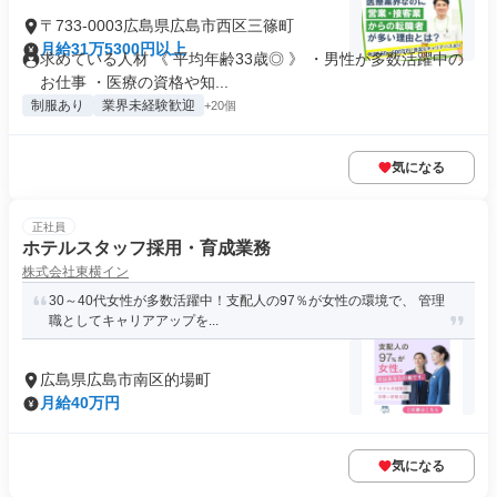
〒733-0003広島県広島市西区三篠町
月給31万5300円以上
求めている人材 《 平均年齢33歳◎ 》 ・男性が多数活躍中の
お仕事 ・医療の資格や知...
制服あり
業界未経験歓迎
+20個
気になる
正社員
ホテルスタッフ採用・育成業務
株式会社東横イン
30～40代女性が多数活躍中！支配人の97％が女性の環境で、 管理
職としてキャリアアップを...
広島県広島市南区的場町
月給40万円
気になる