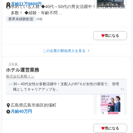
月給21万9800円
求めている人材 ◆40代～50代の男女活躍中！正社員登用実績
多数！ ◆経験・年齢不問 ...
業界未経験歓迎
+8個
気になる
この企業の類似求人を見る
正社員
ホテル運営業務
株式会社東横イン
30～40代女性が多数活躍中！支配人の97％が女性の環境で、 管理
職としてキャリアアップを...
広島県広島市南区的場町
月給40万円
気になる