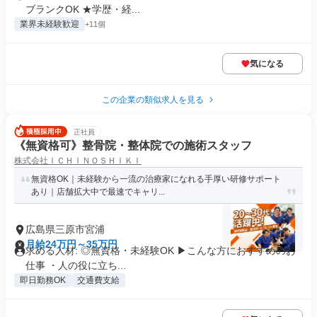
ブランクOK ★学歴・経...
業界未経験歓迎
+11個
気になる
この企業の類似求人を見る
正社員
《無資格可》整骨院・整体院での施術スタッフ
株式会社ＩＣＨＩＮＯＳＨＩＫＩ
無資格OK｜未経験から一流の治療家になれる手厚い研修サポート
あり｜店舗拡大中で最速でキャリ...
広島県三原市宮浦
月給24万円～35万円
求める人材: ◎無資格・未経験OK ▶︎こんな方におすすめのお
仕事 ・人の役に立ち...
即日勤務OK
交通費支給