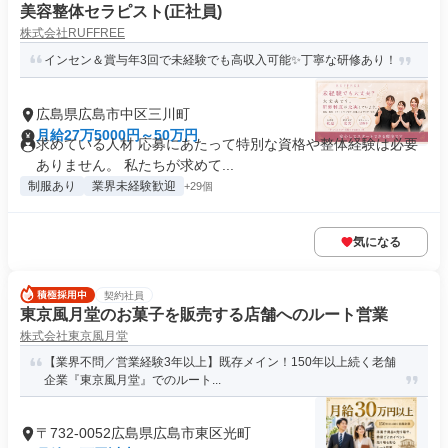
美容整体セラピスト(正社員)
株式会社RUFFREE
インセン＆賞与年3回で未経験でも高収入可能✨丁寧な研修あり！
広島県広島市中区三川町
月給27万5000円～50万円
求めている人材 応募にあたって特別な資格や整体経験は必要
ありません。 私たちが求めて...
制服あり
業界未経験歓迎
+29個
気になる
契約社員
東京風月堂のお菓子を販売する店舗へのルート営業
株式会社東京風月堂
【業界不問／営業経験3年以上】既存メイン！150年以上続く老舗
企業『東京風月堂』でのルート...
〒732-0052広島県広島市東区光町