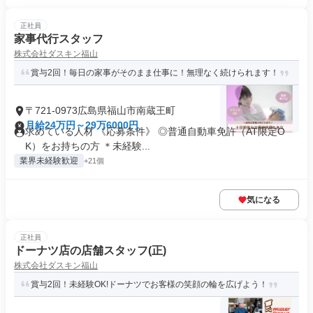
正社員
家事代行スタッフ
株式会社ダスキン福山
賞与2回！毎日の家事がそのまま仕事に！無理なく続けられます！
〒721-0973広島県福山市南蔵王町
月給24万円～29万6000円
求めている人材 《応募条件》 ◎普通自動車免許（AT限定O
K）をお持ちの方 ＊未経験...
業界未経験歓迎
+21個
気になる
正社員
ドーナツ店の店舗スタッフ(正)
株式会社ダスキン福山
賞与2回！未経験OK!ドーナツでお客様の笑顔の輪を広げよう！