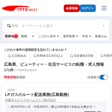
会員登録
ログイン
職種・キーワードから探す
勤務地
職種
こだわり条件
雇用形態
年収
新着のみ
1
こだわり条件の追加設定を忘れていませんか？
土日祝休み
年間休日120日以上
完全週休2日制
学歴
広島県、ビューティー・生活サービスの転職・求人情報
171
件
1
〜
100
件目を表示中
関連度順
新着順
詳細表示
正社員
LPガスのルート配送業務(広島勤務)
伊藤忠エネクスホームライフ株式会社
賞与平均4ヶ月・年収384万／夏は16時退社×余裕ある働き方