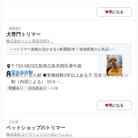
気になる
業務委託
犬専門トリマー
株式会社ペット美容SARY
⭐トリマー資格が活かせる⭐車通勤OK！地域密着の人気店♪
〒733-0823広島県広島市西区庚午南
完全歩合制
求めている人材 ◆実務経験2年以上ある方 完全コミッション
制（内容による） 15％～...
制服あり
歩合給あり
+12個
気になる
正社員
ペットショップのトリマー
株式会社コーワペッツコーポレーション