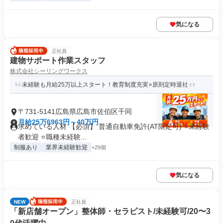
気になる
正社員
建物サポート作業スタッフ
株式会社シーリングワークス
未経験も月給25万以上スタート！教育制度充実⭐原則定時退社
〒731-5141広島県広島市佐伯区千同
月給25万6963円～40万円
求めている人材 【必須】 普通自動車免許(AT限定可) ⭐未経験
者歓迎 ⭐職種未経験...
制服あり
業界未経験歓迎
+29個
気になる
NEW
正社員
「新店舗オープン」整体師・セラピスト/未経験可/20〜3