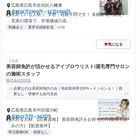
広島県広島市佐伯区八幡東
月給26万2900円～42万2400円
求めている人材 ／ 学歴・経験不問です！ 未経験者大歓迎！
充実の環境で、市場価値の高...
制服あり
業界未経験歓迎
+20個
気になる
正社員
美容師免許が活かせるアイブロウリスト/眉毛専門サロン
の施術スタッフ
株式会社EDGE
必要なのは美容師免許のみ｜有給取得率100%＋インセンも！｜残
業なし・研修中も給与支給
広島県広島市中区堀川町
月給22万円～50万円
求める人材: 【応募資格】 美容師免許をお持ちの方(取得見込
みの方) 【歓迎条件】...
即日勤務OK
残業なし