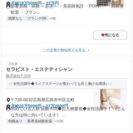
月給19万5000円～23万円
必要資格・経験 ＜必須＞ ・美容師免許 〈POINT〉 ・経験者
歓迎 ・ブラン...
残業なし
ブランクOK
+4個
気になる
この企業の類似求人を見る
正社員
セラピスト・エステティシャン
株式会社ＰＤＭ
女性活躍中◆ライフステージが変わっても長く働ける環境♪
〒730-0032広島県広島市中区立町
月給20万5000円～27万2000円
求めている人材 経験不問◆お人柄重視◆女性活躍中！ 《こん
な方は特に向いています》 ...
制服あり
業界未経験歓迎
+16個