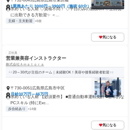
〒732-0045広島県広島市東区曙
1業務あたり 3000円～3900円（施術 60分）
求めている人材 ◇資格不問！ ◇平日のみの勤務OK ◇土日祝
に出勤できる方歓迎✨ ＜...
主婦・主夫歓迎
+6個
気になる
正社員
営業兼美容インストラクター
株式会社Ａｍａｔｏｒａ
20～30代が主役のチーム｜未経験OK！美容や接客経験者歓迎
〒730-0051広島県広島市中区
月給30万円～46万円
求めている人材 【必須要件】 ■普通自動車運転免許 ■基本的な
PCスキル (特にExc...
歩合給あり
+14個
気になる