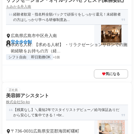
リラクゼーション・オイルリンパセラピスト(業務委託)
もみかる舟入南
経験者歓迎・指名料全額バックで頑張りをしっかり還元！未経験者
の方はしっかり学べる研修制度あ...
広島県広島市中区舟入南
完全歩合制
求める人材: 【求める人材】 ・リラクゼーションサロンでの施
術経験をお持ちの方（経...
シフト自由
即日勤務OK
+1個
気になる
正社員
美容師アシスタント
株式会社So-ko
【残業なし】＼最短2年でスタイリストデビュー／給与保証ありだ
から安心して集中できる！<br...
〒736-0031広島県安芸郡海田町曙町