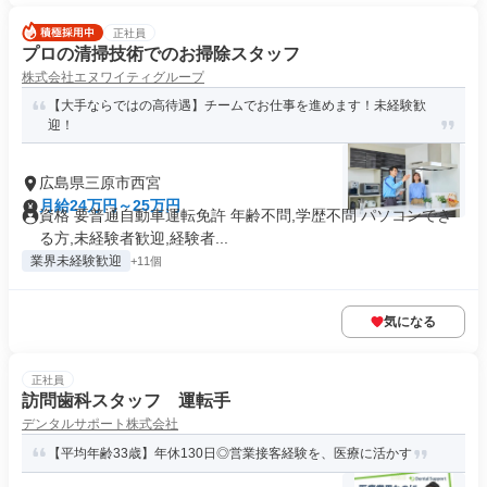
正社員
プロの清掃技術でのお掃除スタッフ
株式会社エヌワイティグループ
【大手ならではの高待遇】チームでお仕事を進めます！未経験歓
迎！
広島県三原市西宮
月給24万円～25万円
資格 要普通自動車運転免許 年齢不問,学歴不問 パソコンでき
る方,未経験者歓迎,経験者...
業界未経験歓迎
+11個
気になる
正社員
訪問歯科スタッフ 運転手
デンタルサポート株式会社
【平均年齢33歳】年休130日◎営業接客経験を、医療に活かす