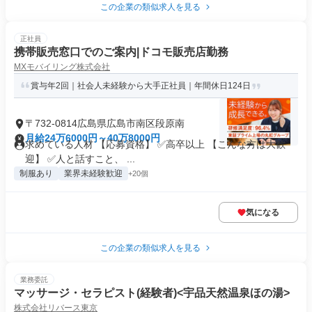
この企業の類似求人を見る
正社員
携帯販売窓口でのご案内|ドコモ販売店勤務
MXモバイリング株式会社
賞与年2回｜社会人未経験から大手正社員｜年間休日124日
〒732-0814広島県広島市南区段原南
月給24万6000円～40万8000円
求めている人材 【応募資格】 ✅高卒以上 【こんな方は大歓
迎】 ✅人と話すこと、 ...
制服あり
業界未経験歓迎
+20個
気になる
この企業の類似求人を見る
業務委託
マッサージ・セラピスト(経験者)<宇品天然温泉ほの湯>
株式会社リバース東京