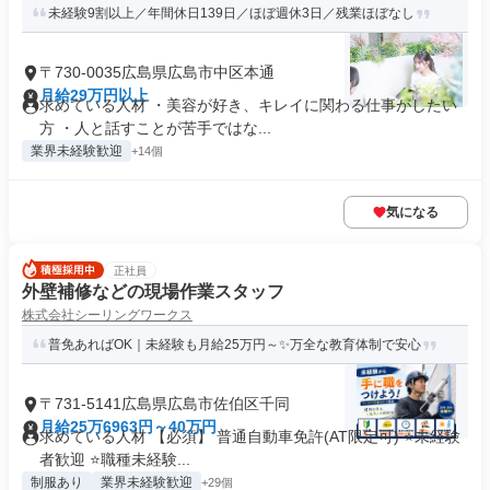
未経験9割以上／年間休日139日／ほぼ週休3日／残業ほぼなし
〒730-0035広島県広島市中区本通
月給29万円以上
求めている人材 ・美容が好き、キレイに関わる仕事がしたい
方 ・人と話すことが苦手ではな...
業界未経験歓迎
+14個
気になる
正社員
外壁補修などの現場作業スタッフ
株式会社シーリングワークス
普免あればOK｜未経験も月給25万円～✨万全な教育体制で安心
〒731-5141広島県広島市佐伯区千同
月給25万6963円～40万円
求めている人材 【必須】 普通自動車免許(AT限定可) ⭐未経験
者歓迎 ⭐職種未経験...
制服あり
業界未経験歓迎
+29個