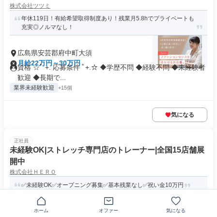
株式会社ツツミ
年休119日！有給希望取得制度あり！残業月5.8hでプライベートも
充実◎ノルマなし！
広島県安芸郡府中町大須
月給22万円～30万円
資格 ☆ﾟ +. 応募条件 ﾟ+.☆ ◆学歴不問 ◆経験不問 ◆未経験者
歓迎 ◆長期で...
業界未経験歓迎
+15個
気になる
正社員
未経験OK|ストレッチ専門店のトレーナー|全国15店舗展
開中
株式会社ＨＥＲＯ
✅未経験OK✅オープニング募集✅基本残業なし✅祝い金10万円
〒733-0012広島県広島市西区中広町
ホーム
オファー
気になる