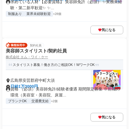
求めている人材 【必要資格】 美容師免許（必須） ✨実務未経
験・第二新卒歓迎✨ ✨...
制服あり
業界未経験歓迎
+28個
気になる
契約社員
美容師スタイリスト/契約社員
株式会社 エム・ワイ・ケー
スタイリスト募集！働き方のご相談OK！WワークOK
広島県安芸郡府中町大須
日給1万3000円
資格 （必須）美容師免許/経験者優遇 期間限定募集 ※前職の
環境（美容室・美容院、床屋...
ブランクOK
交通費支給
+2個
気になる