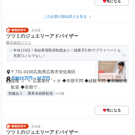
気になる
この企業の類似求人を見る
正社員
ツツミのジュエリーアドバイザー
株式会社ツツミ
年休119日！有給希望取得制度あり！残業月5.8hでプライベートも
充実◎ノルマなし！
〒731-0100広島県広島市安佐南区
月給22万円～30万円
資格 ☆ﾟ +. 応募条件 ﾟ+.☆ ◆学歴不問 ◆経験不問 ◆未経験者
歓迎 ◆長期で...
制服あり
業界未経験歓迎
+21個
気になる
正社員
ツツミのジュエリーアドバイザー