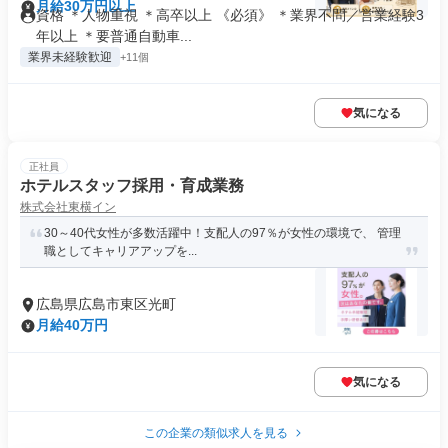
月給30万円以上
資格 ＊人物重視 ＊高卒以上 《必須》 ＊業界不問／営業経験3
年以上 ＊要普通自動車...
業界未経験歓迎
+11個
気になる
正社員
ホテルスタッフ採用・育成業務
株式会社東横イン
30～40代女性が多数活躍中！支配人の97％が女性の環境で、 管理
職としてキャリアアップを...
広島県広島市東区光町
月給40万円
気になる
この企業の類似求人を見る