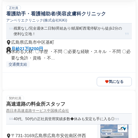
正社員
看護助手・看護補助者/美容皮膚科クリニック
アンベリエクリニック(株式会社KiKi)
残業なし/完全週休二日制/昇給あり/紙屋町西電停駅から徒歩2分の
便利な立地！
広島県広島市中区基町
月給21万8200円
求める人材: 〇学歴 ・不問 〇必要な経験・スキル ・不問 〇必
要な免許・資格 ・不...
交通費支給
気になる
契約社員
高速道路の料金所スタッフ
西日本高速道路サービス中国株式会社
40代、50代の正社員登用実績多数◆休みも安定も手に入る◎
〒731-3169広島県広島市安佐南区伴西