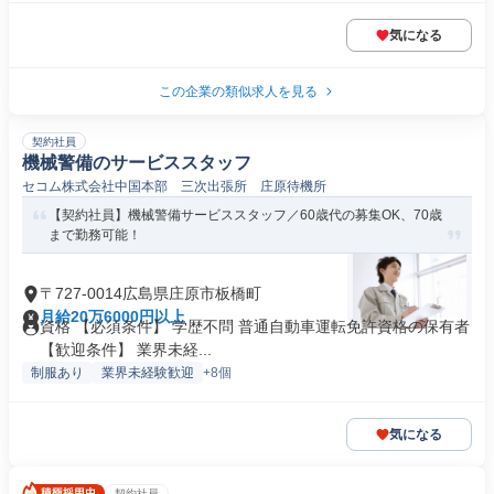
気になる
この企業の類似求人を見る
契約社員
機械警備のサービススタッフ
セコム株式会社中国本部 三次出張所 庄原待機所
【契約社員】機械警備サービススタッフ／60歳代の募集OK、70歳
まで勤務可能！
〒727-0014広島県庄原市板橋町
月給20万6000円以上
資格 【必須条件】 学歴不問 普通自動車運転免許資格の保有者
【歓迎条件】 業界未経...
制服あり
業界未経験歓迎
+8個
気になる
契約社員