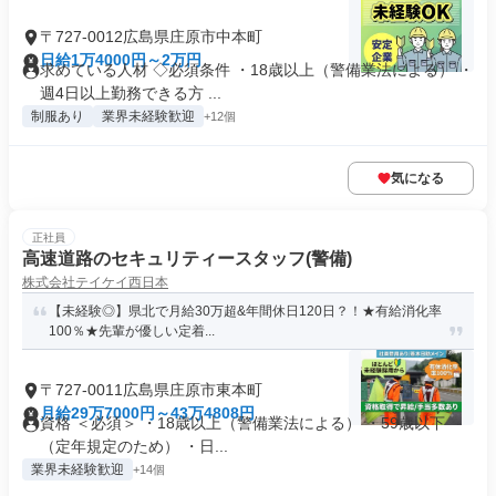
〒727-0012広島県庄原市中本町
日給1万4000円～2万円
求めている人材 ◇必須条件 ・18歳以上（警備業法による） ・
週4日以上勤務できる方 ...
制服あり
業界未経験歓迎
+12個
気になる
正社員
高速道路のセキュリティースタッフ(警備)
株式会社テイケイ西日本
【未経験◎】県北で月給30万超&年間休日120日？！★有給消化率
100％★先輩が優しい定着...
〒727-0011広島県庄原市東本町
月給29万7000円～43万4808円
資格 ＜必須＞ ・18歳以上（警備業法による） ・59歳以下
（定年規定のため） ・日...
業界未経験歓迎
+14個