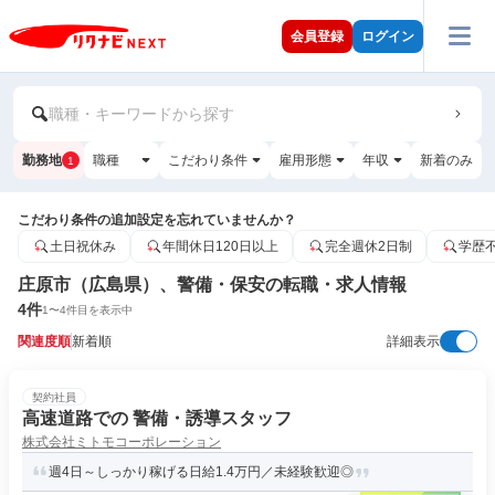
会員登録
ログイン
職種・キーワードから探す
勤務地
職種
こだわり条件
雇用形態
年収
新着のみ
1
こだわり条件の追加設定を忘れていませんか？
土日祝休み
年間休日120日以上
完全週休2日制
学歴
庄原市（広島県）、警備・保安の転職・求人情報
4
件
1
〜
4
件目を表示中
関連度順
新着順
詳細表示
契約社員
高速道路での 警備・誘導スタッフ
株式会社ミトモコーポレーション
週4日～しっかり稼げる日給1.4万円／未経験歓迎◎