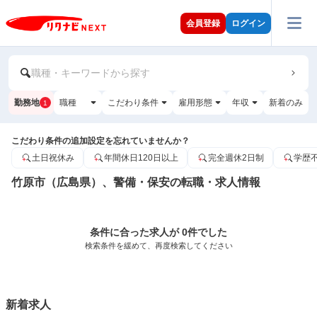
会員登録
ログイン
職種・キーワードから探す
勤務地
職種
こだわり条件
雇用形態
年収
新着のみ
1
こだわり条件の追加設定を忘れていませんか？
土日祝休み
年間休日120日以上
完全週休2日制
学歴
竹原市（広島県）、警備・保安の転職・求人情報
条件に合った求人が 0件でした
検索条件を緩めて、再度検索してください
新着求人