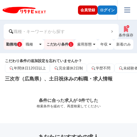
会員登録
ログイン
職種・キーワードから探す
条件保存
勤務地
職種
こだわり条件
雇用形態
年収
新着のみ
1
1
こだわり条件の追加設定を忘れていませんか？
年間休日120日以上
完全週休2日制
学歴不問
未経験
三次市（広島県）、土日祝休みの転職・求人情報
条件に合った求人が 0件でした
検索条件を緩めて、再度検索してください