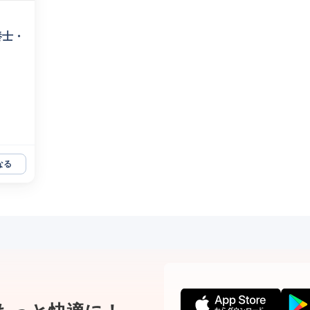
養士・
なる