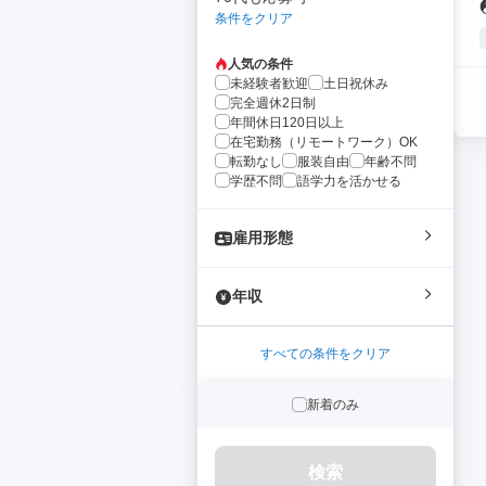
条件をクリア
人気の条件
未経験者歓迎
土日祝休み
完全週休2日制
年間休日120日以上
在宅勤務（リモートワーク）OK
転勤なし
服装自由
年齢不問
学歴不問
語学力を活かせる
雇用形態
年収
すべての条件をクリア
新着のみ
検索