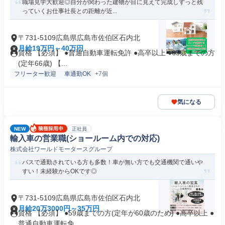
職場見学大歓迎◎自分が関わった建物が目に見えて完成しずっと残
っていくお仕事社長との距離が近...
〒731-5109広島県広島市佐伯区石内北
月給19万円～40万円
資格 【必須】 ●普通自動車運転免許 ●高卒以上 ●65歳までの方
(定年66歳) 【...
フリーター歓迎
車通勤OK
+7個
気になる
NEW
正社員
輸入車の営業職(ショールーム内での対応)
株式会社ワールドモータースグループ
バスで通勤されている方も多数！車が無い方でも交通機関で通いや
すい！未経験からOKです◎
〒731-5109広島県広島市佐伯区石内北
月給20万3000円～35万円
資格 【必須】 ●59歳までの方(定年が60歳のため) ●高卒以上 ●
普通自動車運転免...