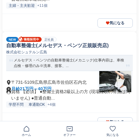
主婦・主夫歓迎
+11個
気になる
NEW
正社員
自動車整備士(メルセデス・ベンツ正規販売店)
株式会社シュテルン広島
メルセデス・ベンツの自動車整備士(メカニック)仕事内容は、車検
点検・修理のみ※洗車、接客、...
〒731-5109広島県広島市佐伯区石内北
月給21万円～40万円
資格 【必須】 ●整備士資格2級以上の方 (現場経験の有無は問
いません) ●普通自動...
学歴不問
車通勤OK
+4個
気になる
ホーム
オファー
気になる
NEW
正社員