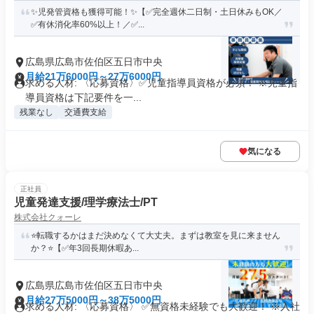
✨児発管資格も獲得可能！✨【✅完全週休二日制・土日休みもOK／
✅有休消化率60%以上！／✅...
広島県広島市佐伯区五日市中央
月給21万6000円～27万6000円
求める人材: 〈応募資格〉✅️児童指導員資格が必須！ ※児童指
導員資格は下記要件を一...
残業なし
交通費支給
気になる
正社員
児童発達支援/理学療法士/PT
株式会社クォーレ
⭐️転職するかはまだ決めなくて大丈夫。まずは教室を見に来ません
か？⭐️【✅年3回長期休暇あ...
広島県広島市佐伯区五日市中央
月給27万5000円～38万5000円
求める人材: 〈応募資格〉 ✅️無資格未経験でも大歓迎！ ※入社