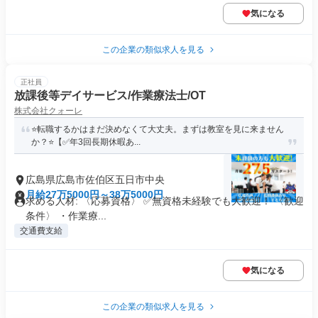
気になる
この企業の類似求人を見る
正社員
放課後等デイサービス/作業療法士/OT
株式会社クォーレ
⭐️転職するかはまだ決めなくて大丈夫。まずは教室を見に来ません
か？⭐️【✅年3回長期休暇あ...
広島県広島市佐伯区五日市中央
月給27万5000円～38万5000円
求める人材: 〈応募資格〉 ✅️無資格未経験でも大歓迎！ 〈歓迎
条件〉 ・作業療...
交通費支給
気になる
この企業の類似求人を見る