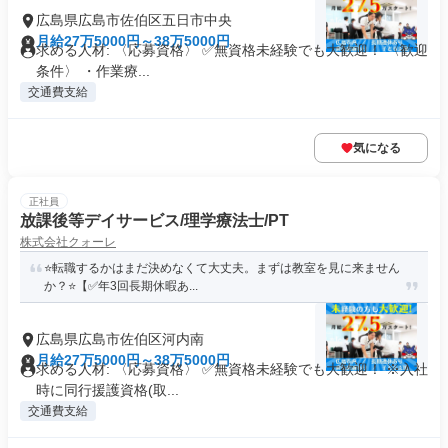
広島県広島市佐伯区五日市中央
月給27万5000円～38万5000円
求める人材: 〈応募資格〉 ✅️無資格未経験でも大歓迎！ 〈歓迎
条件〉 ・作業療...
交通費支給
気になる
正社員
放課後等デイサービス/理学療法士/PT
株式会社クォーレ
⭐️転職するかはまだ決めなくて大丈夫。まずは教室を見に来ません
か？⭐️【✅年3回長期休暇あ...
広島県広島市佐伯区河内南
月給27万5000円～38万5000円
求める人材: 〈応募資格〉 ✅️無資格未経験でも大歓迎！ ※入社
時に同行援護資格(取...
交通費支給