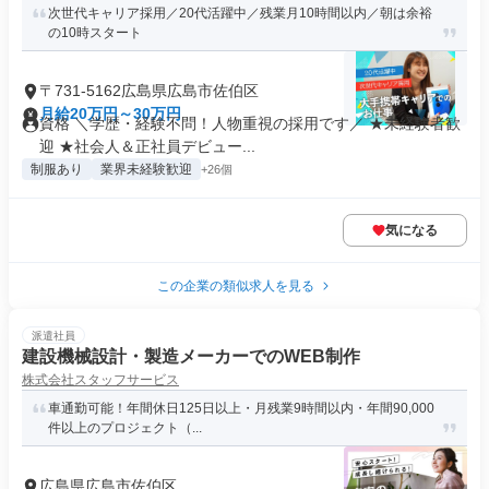
次世代キャリア採用／20代活躍中／残業月10時間以内／朝は余裕
の10時スタート
〒731-5162広島県広島市佐伯区
月給20万円～30万円
資格 ＼学歴・経験不問！人物重視の採用です／ ★未経験者歓
迎 ★社会人＆正社員デビュー...
制服あり
業界未経験歓迎
+26個
気になる
この企業の類似求人を見る
派遣社員
建設機械設計・製造メーカーでのWEB制作
株式会社スタッフサービス
車通勤可能！年間休日125日以上・月残業9時間以内・年間90,000
件以上のプロジェクト（...
広島県広島市佐伯区