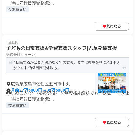
時に同行援護資格(取...
交通費支給
気になる
正社員
子どもの日常支援&学習支援スタッフ|児童発達支援
株式会社クォーレ
⭐️転職するかはまだ決めなくて大丈夫。まずは教室を見に来ません
か？⭐️【✅年3回長期休暇あ...
広島県広島市佐伯区五日市中央
月給27万5000円～38万5000円
求める人材: 〈応募資格〉 ✅️無資格未経験でも大歓迎！ ※入社
時に同行援護資格(取...
交通費支給
気になる