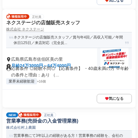
気になる
正社員
ネクステージの店舗販売スタッフ
株式会社 ネクステージ
ネクステージの店舗販売スタッフ／賞与年4回／高収入可能／年間
休日125日／来店対応（完全反...
広島県広島市佐伯区美の里
月給24万3000円～64万4000円
応募条件 ◎経験不問◎ 【応募条件】 ・40歳未満の方 ※年齢
の条件と理由：あり （...
業界未経験歓迎
+16個
気になる
NEW
正社員
営業事務(売掛金の入金管理業務)
株式会社村上農園
営業事務にて3年以上の経験がある方！営業事務の経験を、会社の