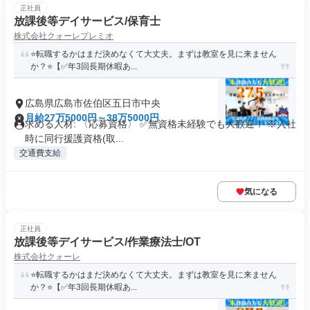
正社員
放課後等デイサービス/保育士
株式会社クォーレプレミオ
⭐️転職するかはまだ決めなくて大丈夫。まずは教室を見に来ません
か？⭐️【✅年3回長期休暇あ...
広島県広島市佐伯区五日市中央
月給27万5000円～38万5000円
求める人材: 〈応募資格〉 ✅️無資格未経験でも大歓迎！ ※入社
時に同行援護資格(取...
交通費支給
気になる
正社員
放課後等デイサービス/作業療法士/OT
株式会社クォーレ
⭐️転職するかはまだ決めなくて大丈夫。まずは教室を見に来ません
か？⭐️【✅年3回長期休暇あ...