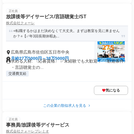
正社員
放課後等デイサービス/言語聴覚士/ST
株式会社クォーレ
⭐️転職するかはまだ決めなくて大丈夫。まずは教室を見に来ません
か？⭐️【✅年3回長期休暇あ...
広島県広島市佐伯区五日市中央
月給27万5000円～38万5000円
求める人材: 〈応募資格〉 ✅️未経験でも大歓迎！ 〈歓迎条件〉
・言語聴覚士の...
交通費支給
気になる
この企業の類似求人を見る
正社員
事務員/放課後等デイサービス
株式会社クォーレプレミオ