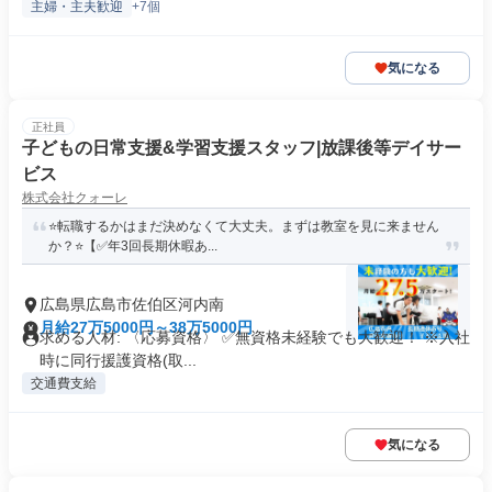
主婦・主夫歓迎
+7個
気になる
正社員
子どもの日常支援&学習支援スタッフ|放課後等デイサー
ビス
株式会社クォーレ
⭐️転職するかはまだ決めなくて大丈夫。まずは教室を見に来ません
か？⭐️【✅年3回長期休暇あ...
広島県広島市佐伯区河内南
月給27万5000円～38万5000円
求める人材: 〈応募資格〉 ✅️無資格未経験でも大歓迎！ ※入社
時に同行援護資格(取...
交通費支給
気になる