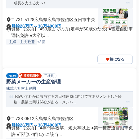
成長を支える力へ↑
〒731-5128広島県広島市佐伯区五日市中央
月給26万円～36万4000円
資格 【必須】 ●59歳までの方(定年が60歳のため) ●普通自動車
運転免許 ●大卒以...
主婦・主夫歓迎
+8個
気になる
NEW
正社員
野菜メーカーの生産管理
株式会社村上農園
下記いずれかに該当する方目標達成に向けてマネジメントした経
験・農業に興味関心がある・メンバ...
〒738-0512広島県広島市佐伯区
月給26万円～36万4000円
資格 【必須】 ●専門学校卒、短大卒以上 ●第一種普通自動車免
許 ●下記いずれかに該当...