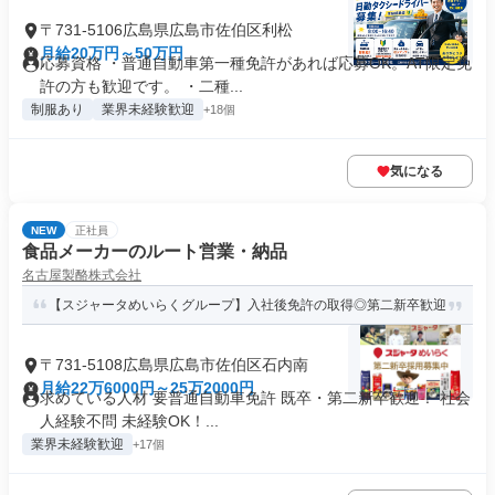
〒731-5106広島県広島市佐伯区利松
月給20万円～50万円
応募資格 ・普通自動車第一種免許があれば応募OK。AT限定免
許の方も歓迎です。 ・二種...
制服あり
業界未経験歓迎
+18個
気になる
NEW
正社員
食品メーカーのルート営業・納品
名古屋製酪株式会社
【スジャータめいらくグループ】入社後免許の取得◎第二新卒歓迎
〒731-5108広島県広島市佐伯区石内南
月給22万6000円～25万2000円
求めている人材 要普通自動車免許 既卒・第二新卒歓迎！ 社会
人経験不問 未経験OK！...
業界未経験歓迎
+17個