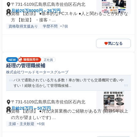
〒731-5109広島県広島市佐伯区石内北
月給20万8000円～26万円
資格 【必須】 ●基本的なPCスキル ●人と関わることが好きな
方 【歓迎】 ・接客・...
資格取得支援あり
学歴不問
+7個
気になる
NEW
正社員
経理の管理職候補
株式会社ワールドモータースグループ
バスで通勤されている方も多数！車が無い方でも交通機関で通いや
すい！経験を活かして管理職候補...
〒731-5109広島県広島市佐伯区石内北
月給28万円～50万円
資格 【必須】 ●月次決算業務のご経験がある方 (経験5年以上
の方が望ましいです) ...
主婦・主夫歓迎
+6個