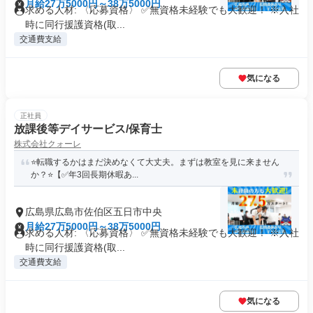
月給27万5000円～38万5000円
求める人材: 〈応募資格〉 ✅️無資格未経験でも大歓迎！ ※入社
時に同行援護資格(取...
交通費支給
気になる
正社員
放課後等デイサービス/保育士
株式会社クォーレ
⭐️転職するかはまだ決めなくて大丈夫。まずは教室を見に来ません
か？⭐️【✅年3回長期休暇あ...
広島県広島市佐伯区五日市中央
月給27万5000円～38万5000円
求める人材: 〈応募資格〉 ✅️無資格未経験でも大歓迎！ ※入社
時に同行援護資格(取...
交通費支給
気になる