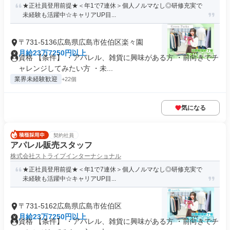
★正社員登用前提★＜年1で7連休＞個人ノルマなし◎研修充実で
未経験も活躍中☆キャリアUP目...
〒731-5136広島県広島市佐伯区楽々園
月給23万7250円以上
資格 【条件】 ・アパレル、雑貨に興味がある方 ・前向きでチ
ャレンジしてみたい方 ・未...
業界未経験歓迎
+22個
気になる
契約社員
アパレル販売スタッフ
株式会社ストライプインターナショナル
★正社員登用前提★＜年1で7連休＞個人ノルマなし◎研修充実で
未経験も活躍中☆キャリアUP目...
〒731-5162広島県広島市佐伯区
月給23万7250円以上
資格 【条件】 ・アパレル、雑貨に興味がある方 ・前向きでチ