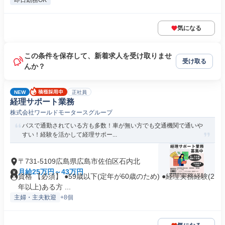
即日勤務OK
気になる
この条件を保存して、新着求人を受け取りませ
受け取る
んか？
NEW
正社員
経理サポート業務
株式会社ワールドモータースグループ
バスで通勤されている方も多数！車が無い方でも交通機関で通いや
すい！経験を活かして経理サポー...
〒731-5109広島県広島市佐伯区石内北
月給25万円～43万円
資格 【必須】 ●59歳以下(定年が60歳のため) ●経理実務経験(2
年以上)ある方 ...
主婦・主夫歓迎
+8個