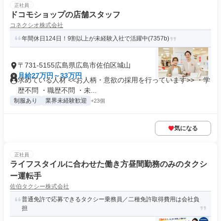
正社員
ドコモショップの店舗スタッフ
コネクシオ株式会社
年間休日124日！9割以上が未経験入社で活躍中(7357b)
〒731-5155広島県広島市佐伯区城山
月給27万円～33万円
求めている人材 <<お人柄・意欲の採用を行っています>> ・学
歴不問 ・職歴不問 ・未...
制服あり
業界未経験歓迎
+23個
気になる
正社員
ライフスタイルに合わせた働き方昼間勤務のみのタクシ
ー運転手
佐伯タクシー株式会社
普通免許で応募できるタクシー乗務員／二種免許取得費用は会社負
担