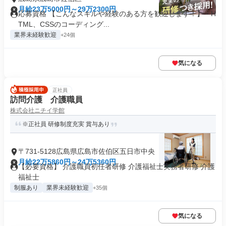
月給23万5000円～29万2300円
応募資格 【こんなスキルや経験のある方を歓迎します！】・H
TML、CSSのコーディング...
業界未経験歓迎
+24個
気になる
正社員
訪問介護 介護職員
株式会社ニチイ学館
※正社員 研修制度充実 賞与あり
〒731-5128広島県広島市佐伯区五日市中央
月給22万5860円～24万5360円
【必要資格】 介護職員初任者研修 介護福祉士実務者研修 介護
福祉士
制服あり
業界未経験歓迎
+35個
気になる