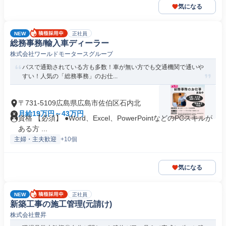
気になる
NEW
正社員
総務事務/輸入車ディーラー
株式会社ワールドモータースグループ
バスで通勤されている方も多数！車が無い方でも交通機関で通いや
すい！人気の「総務事務」のお仕...
〒731-5109広島県広島市佐伯区石内北
月給19万円～43万円
資格 【必須】 ●Word、Excel、PowerPointなどのPCスキルが
ある方 ...
主婦・主夫歓迎
+10個
気になる
NEW
正社員
新築工事の施工管理(元請け)
株式会社豊昇