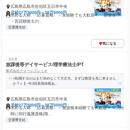
広島県広島市佐伯区五日市中央
月給27万5000円～38万5000円
求める人材: 〈応募資格〉 ✅️未経験でも大歓迎！ 〈歓迎条件〉
・言語聴覚士の...
交通費支給
気になる
正社員
放課後等デイサービス/理学療法士/PT
株式会社クォーレプレミオ
⭐️転職するかはまだ決めなくて大丈夫。まずは教室を見に来ません
か？⭐️【✅年3回長期休暇あ...
広島県広島市佐伯区五日市中央
月給27万5000円～38万5000円
求める人材: 〈応募資格〉 ✅️無資格未経験でも大歓迎！ ※入社
時に同行援護資格(取...
交通費支給