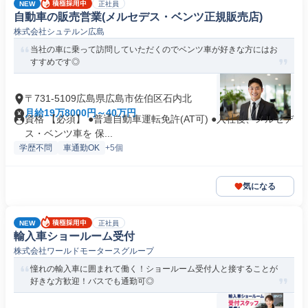
NEW
正社員
自動車の販売営業(メルセデス・ベンツ正規販売店)
株式会社シュテルン広島
当社の車に乗って訪問していただくのでベンツ車が好きな方にはお
すすめです◎
〒731-5109広島県広島市佐伯区石内北
月給19万8000円～40万円
資格 【必須】 ●普通自動車運転免許(AT可) ●入社後、メルセデ
ス・ベンツ車を 保...
学歴不問
車通勤OK
+5個
気になる
NEW
正社員
輸入車ショールーム受付
株式会社ワールドモータースグループ
憧れの輸入車に囲まれて働く！ショールーム受付人と接することが
好きな方歓迎！バスでも通勤可◎