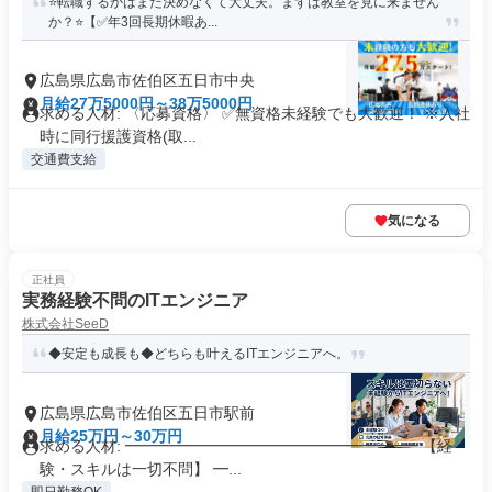
⭐️転職するかはまだ決めなくて大丈夫。まずは教室を見に来ません
か？⭐️【✅年3回長期休暇あ...
広島県広島市佐伯区五日市中央
月給27万5000円～38万5000円
求める人材: 〈応募資格〉 ✅️無資格未経験でも大歓迎！ ※入社
時に同行援護資格(取...
交通費支給
気になる
正社員
実務経験不問のITエンジニア
株式会社SeeD
◆安定も成長も◆どちらも叶えるITエンジニアへ。
広島県広島市佐伯区五日市駅前
月給25万円～30万円
求める人材: ━━━━━━━━━━━━━━━━━━━ 【経
験・スキルは一切不問】 ━...