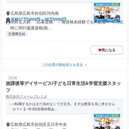
広島県広島市佐伯区河内南
月給27万5000円～38万5000円
求める人材: 〈応募資格〉 ✅️無資格未経験でも大歓迎！ ※入社
時に同行援護資格(取...
交通費支給
気になる
この企業の類似求人を見る
正社員
放課後等デイサービス/子ども日常生活&学習支援スタッ
フ
株式会社クォーレプレミオ
⭐️転職するかはまだ決めなくて大丈夫。まずは教室を見に来ません
か？⭐️【✅年3回長期休暇あ...
広島県広島市佐伯区五日市中央