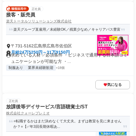
正社員
接客・販売員
楽天トータルソリューションズ株式会社
楽天グループ直雇用／未経験OK／残業少なめ／キャリアパス豊富
〒731-5162広島県広島市佐伯区
月給24万5250円～31万9150円
求めている人材 ✅必須条件 ・ビジネスで通用する日本語コミ
ュニケーションが可能な方 ・...
制服あり
業界未経験歓迎
+18個
気になる
正社員
放課後等デイサービス/言語聴覚士/ST
株式会社クォーレプレミオ
⭐️転職するかはまだ決めなくて大丈夫。まずは教室を見に来ません
か？⭐️【✅年3回長期休暇あ...