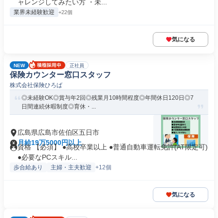
ャレンジしてみたい方 ・未...
業界未経験歓迎
+22個
気になる
NEW
正社員
保険カウンター窓口スタッフ
株式会社保険ひろば
◎未経験OK◎賞与年2回◎残業月10時間程度◎年間休日120日◎7
日間連続休暇制度◎育休・...
広島県広島市佐伯区五日市
月給19万5000円以上
資格 【必須】 ●高校卒業以上 ●普通自動車運転免許(AT限定可)
●必要なPCスキル...
歩合給あり
主婦・主夫歓迎
+12個
気になる