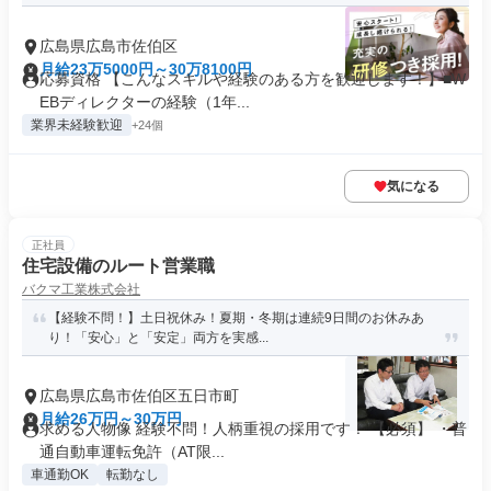
広島県広島市佐伯区
月給23万5000円～30万8100円
応募資格 【こんなスキルや経験のある方を歓迎します！】■W
EBディレクターの経験（1年...
業界未経験歓迎
+24個
気になる
正社員
住宅設備のルート営業職
バクマ工業株式会社
【経験不問！】土日祝休み！夏期・冬期は連続9日間のお休みあ
り！「安心」と「安定」両方を実感...
広島県広島市佐伯区五日市町
月給26万円～30万円
求める人物像 経験不問！人柄重視の採用です！ 【必須】 ・普
通自動車運転免許（AT限...
車通勤OK
転勤なし