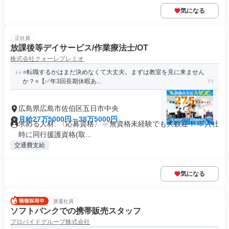
気になる
正社員
放課後等デイサービス/作業療法士/OT
株式会社クォーレプレミオ
⭐️転職するかはまだ決めなくて大丈夫。まずは教室を見に来ません
か？⭐️【✅年3回長期休暇あ...
広島県広島市佐伯区五日市中央
月給27万5000円～38万5000円
求める人材: 〈応募資格〉 ✅️無資格未経験でも大歓迎！ ※入社
時に同行援護資格(取...
交通費支給
気になる
派遣社員
ソフトバンクでの携帯販売スタッフ
プロバイドグループ株式会社