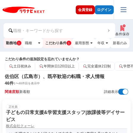
会員登録
ログイン
職種・キーワードから探す
条件保存
勤務地
職種
こだわり条件
雇用形態
年収
新着のみ
1
1
こだわり条件の追加設定を忘れていませんか？
土日祝休み
年間休日120日以上
完全週休2日制
学歴
佐伯区（広島市）、既卒歓迎の転職・求人情報
46
件
1
〜
46
件目を表示中
関連度順
新着順
詳細表示
正社員
子どもの日常支援&学習支援スタッフ|放課後等デイサー
ビス
株式会社クォーレ