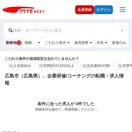
会員登録
ログイン
職種・キーワードから探す
勤務地
職種
こだわり条件
雇用形態
年収
新着のみ
1
こだわり条件の追加設定を忘れていませんか？
土日祝休み
年間休日120日以上
完全週休2日制
学歴
広島市（広島県）、企業研修/コーチングの転職・求人情
報
条件に合った求人が 0件でした
検索条件を緩めて、再度検索してください