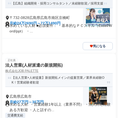
【広島】組織開発・採用コンサルタント／未経験歓迎／採用支援
〒732-0828広島県広島市南区京橋町
月給24万2690円～72万1490円
求めている人材 ■必須要件： ・基本的なＰＣスキル（Excel/W
ord/ppt） ・...
気になる
正社員
法人営業(人材派遣の新規開拓)
株式会社JOB PALETTE
【法人営業×人材提案】新規開拓メインの提案営業／業界未経験O
K！営業経験者歓迎
広島県広島市
月給27万円～30万円
求める人材: ・営業経験1年以上（業界不問） ・法人対応経験
ある方歓迎 ・人と話すの...
交通費支給