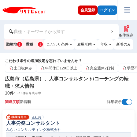
会員登録
ログイン
職種・キーワードから探す
条件保存
勤務地
職種
こだわり条件
雇用形態
年収
新着のみ
1
1
こだわり条件の追加設定を忘れていませんか？
土日祝休み
年間休日120日以上
完全週休2日制
学歴
広島市（広島県）、人事コンサルタント/コーチングの転
職・求人情報
10
件
1
〜
10
件目を表示中
関連度順
新着順
詳細表示
正社員
人事労務コンサルタント
みらいコンサルティング株式会社