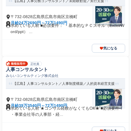
【広島】人事労務コンサルタント／未経験歓迎／実行支援
〒732-0828広島県広島市南区京橋町
月給24万2690円～72万1490円
求めている人材 ■必須要件： ・基本的なＰＣスキル（Excel/W
ord/ppt） ...
気になる
正社員
人事コンサルタント
みらいコンサルティング株式会社
【広島】人事コンサルタント／人事制度構築／人的資本経営支援
〒732-0828広島県広島市南区京橋町
月給39万3540円～72万1490円
求めている人材 ★コンサル経験がなくてもOK★ ■必須要件：
・事業会社等の人事部・経...