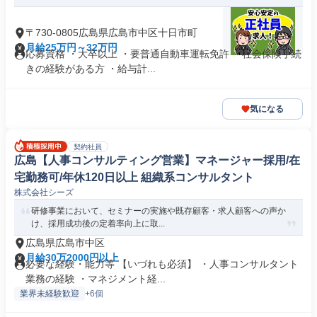
〒730-0805広島県広島市中区十日市町
月給25万円～32万円
応募資格 ・大卒以上 ・要普通自動車運転免許 ・社会保険手続
きの経験がある方 ・給与計...
気になる
契約社員
広島【人事コンサルティング営業】マネージャー採用/在
宅勤務可/年休120日以上 組織系コンサルタント
株式会社シーズ
研修事業において、セミナーの実施や既存顧客・求人顧客への声か
け、採用成功後の定着率向上に取...
広島県広島市中区
月給30万2000円以上
必要な経験・能力等 【いづれも必須】 ・人事コンサルタント
業務の経験 ・マネジメント経...
業界未経験歓迎
+6個