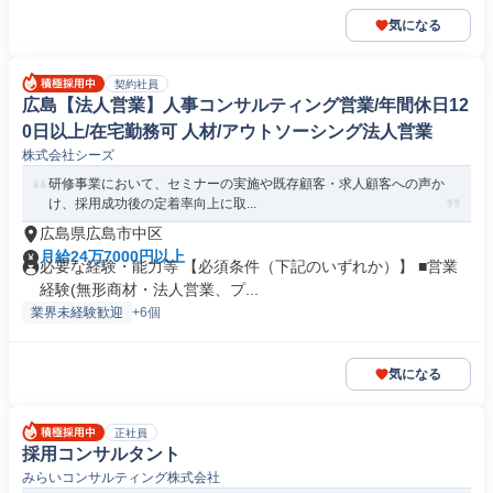
気になる
契約社員
広島【法人営業】人事コンサルティング営業/年間休日12
0日以上/在宅勤務可 人材/アウトソーシング法人営業
株式会社シーズ
研修事業において、セミナーの実施や既存顧客・求人顧客への声か
け、採用成功後の定着率向上に取...
広島県広島市中区
月給24万7000円以上
必要な経験・能力等 【必須条件（下記のいずれか）】 ■営業
経験(無形商材・法人営業、プ...
業界未経験歓迎
+6個
気になる
正社員
採用コンサルタント
みらいコンサルティング株式会社