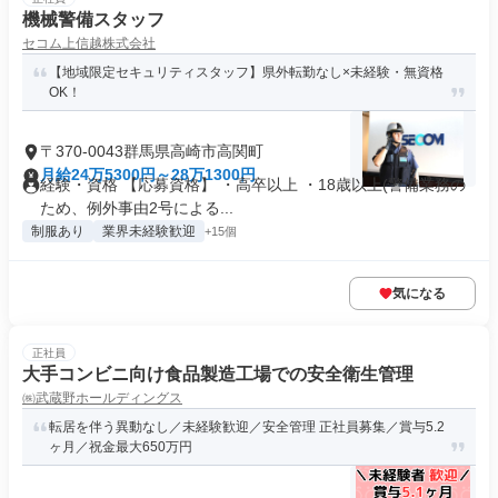
機械警備スタッフ
セコム上信越株式会社
【地域限定セキュリティスタッフ】県外転勤なし×未経験・無資格
OK！
〒370-0043群馬県高崎市高関町
月給24万5300円～28万1300円
経験・資格 【応募資格】 ・高卒以上 ・18歳以上(警備業務の
ため、例外事由2号による...
制服あり
業界未経験歓迎
+15個
気になる
正社員
大手コンビニ向け食品製造工場での安全衛生管理
㈱武蔵野ホールディングス
転居を伴う異動なし／未経験歓迎／安全管理 正社員募集／賞与5.2
ヶ月／祝金最大650万円