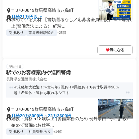
〒370-0849群馬県高崎市八島町
月給21万円以上
求めている人材 【書類選考なし／応募者全員面接】 ※18歳以
上(警備業法による） 経験...
制服あり
業界未経験歓迎
+25個
気になる
契約社員
駅でのお客様案内や巡回警備
長野県交通警備株式会社
≪未経験大歓迎！≫賞与年2回あり×昇給あり★有休取得率90％
超！希望休・連休も取れるシフト...
〒370-0849群馬県高崎市八島町
月給20万8000円～22万3600円
経験・資格 ●18歳以上 (警備業務のため 例外事由2号による)
始めて警備のお仕事...
制服あり
社員登用あり
+14個