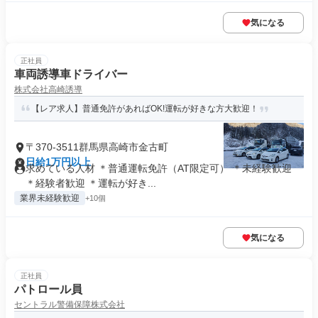
気になる
正社員
車両誘導車ドライバー
株式会社高崎誘導
【レア求人】普通免許があればOK!運転が好きな方大歓迎！
〒370-3511群馬県高崎市金古町
日給1万円以上
求めている人材 ＊普通運転免許（AT限定可） ＊未経験歓迎
＊経験者歓迎 ＊運転が好き...
業界未経験歓迎
+10個
気になる
正社員
パトロール員
セントラル警備保障株式会社