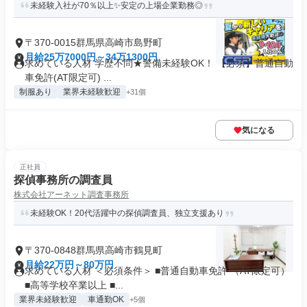
未経験入社が70％以上✨安定の上場企業勤務◎
〒370-0015群馬県高崎市島野町
月給25万7000円～34万1300円
求めている人材 学歴不問★警備未経験OK！ 【必須】普通自動
車免許(AT限定可) ...
制服あり
業界未経験歓迎
+31個
気になる
正社員
探偵事務所の調査員
株式会社アーネット調査事務所
未経験OK！20代活躍中の探偵調査員、独立支援あり
〒370-0848群馬県高崎市鶴見町
月給22万円～80万円
求めている人材 ＜必須条件＞ ■普通自動車免許 （AT限定可）
■高等学校卒業以上 ■...
業界未経験歓迎
車通勤OK
+5個