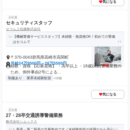
気になる
正社員
セキュリティスタッフ
セコム上信越株式会社
【機械警備サービススタッフ】未経験・無資格OK！初めての警備
はセコムで
〒370-0043群馬県高崎市高関町
月給24万9500円～28万5500円
経験・資格 【応募資格】 ・高卒以上 ・18歳以上(警備業務の
ため、例外事由2号による...
制服あり
業界未経験歓迎
+15個
気になる
正社員
27・28卒交通誘導警備業務
株式会社シムックス
＼新卒・第二新卒の方募集中です／未経験前提の採用だから安心