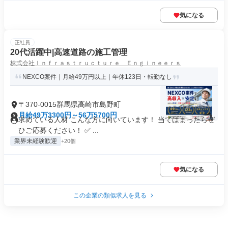
気になる
正社員
20代活躍中|高速道路の施工管理
株式会社Ｉｎｆｒａｓｔｒｕｃｔｕｒｅ Ｅｎｇｉｎｅｅｒｓ
NEXCO案件｜月給49万円以上｜年休123日・転勤なし
〒370-0015群馬県高崎市島野町
月給49万3300円～56万5700円
求めている人材 こんな方に向いています！ 当てはまったらぜ
ひご応募ください！ ✅ ...
業界未経験歓迎
+20個
気になる
この企業の類似求人を見る