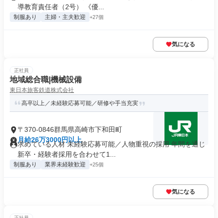
導教育責任者（2号） 《優...
制服あり
主婦・主夫歓迎
+27個
気になる
正社員
地域総合職|機械設備
東日本旅客鉄道株式会社
高卒以上／未経験応募可能／研修や手当充実
〒370-0846群馬県高崎市下和田町
月給26万3000円以上
求めている人材 未経験応募可能／人物重視の採用 年間を通じ
新卒・経験者採用を合わせて1...
制服あり
業界未経験歓迎
+25個
気になる
正社員