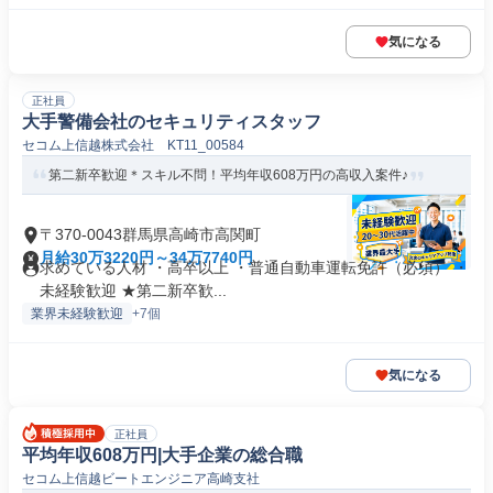
気になる
正社員
大手警備会社のセキュリティスタッフ
セコム上信越株式会社 KT11_00584
第二新卒歓迎＊スキル不問！平均年収608万円の高収入案件♪
〒370-0043群馬県高崎市高関町
月給30万3220円～34万7740円
求めている人材 ・高卒以上 ・普通自動車運転免許（必須） ・
未経験歓迎 ★第二新卒歓...
業界未経験歓迎
+7個
気になる
正社員
平均年収608万円|大手企業の総合職
セコム上信越ビートエンジニア高崎支社