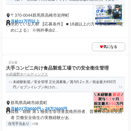
〒370-0044群馬県高崎市岩押町
月給21万円以上
求めている人材 【応募条件】 ■ 18歳以上の方（警備業法の定
めによる） ※例外事由2...
気になる
正社員
大手コンビニ向け食品製造工場での安全衛生管理
㈱武蔵野ホールディングス
未経験歓迎／安全管理 正社員募集／賞与5.2ヶ月／祝金最大650万
円／セブンイレブン向けの...
群馬県高崎市綿貫町
月給22万9000円～28万7600円
資格・経験 第１種衛生管理者資格所持者、普通救命講習受講
者 労働安全衛生の実務経験があ...
住宅手当あり
+2個