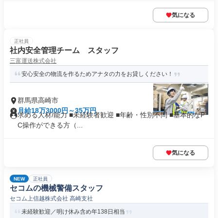
気になる
正社員
社内安全管理チーム スタッフ
三富運送株式会社
安心安全の物流を作るためアナタの力をお貸しください！
群馬県高崎市
月給18万3000円～35万円
求める人材/能力 ■未経験者歓迎 ■年齢・性別不問 ■基本的なP
C操作ができる方（...
気になる
NEW
正社員
セコムの機械警備スタッフ
セコム上信越株式会社 高崎支社
未経験歓迎／明け休み含め年138日相当