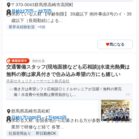
〒370-0043群馬県高崎市高関町
月給22万円～28万円
求めている人材 【年齢制限】 39歳以下 例外事由3号のイ・39
歳以下（長期勤続による...
業界未経験歓迎
+8個
気になる
契約社員
交通警備スタッフ(現地面接なども応相談)|水道光熱費は
無料の寮は家具付きで住み込み希望の方にも嬉しい
共栄セキュリティーサービス株式会社
働き方は希望シフト応相談◎ミドルやシニアが活躍！無料の寮完
備！水道費や光熱費は費用負担なし...
群馬県高崎市高松町
日給1万1000円～1万4062円
求める人材: 全国各地から応募される方が多数！ まずは現場営
業所で研修など経て 各警...
社員登用あり
即日勤務OK