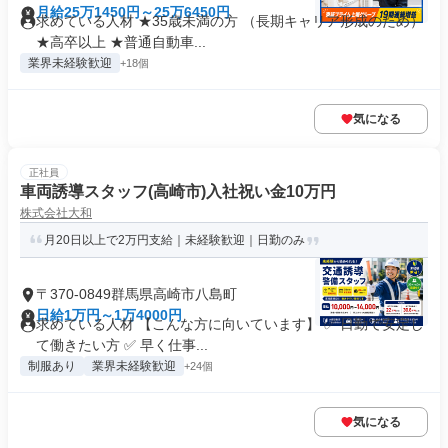
月給25万1450円～25万6450円
求めている人材 ★35歳未満の方 （長期キャリア形成のため）
★高卒以上 ★普通自動車...
業界未経験歓迎
+18個
気になる
正社員
車両誘導スタッフ(高崎市)入社祝い金10万円
株式会社大和
月20日以上で2万円支給｜未経験歓迎｜日勤のみ
〒370-0849群馬県高崎市八島町
日給1万円～1万4000円
求めている人材 【こんな方に向いています】 ✅ 日勤で安定し
て働きたい方 ✅ 早く仕事...
制服あり
業界未経験歓迎
+24個
気になる