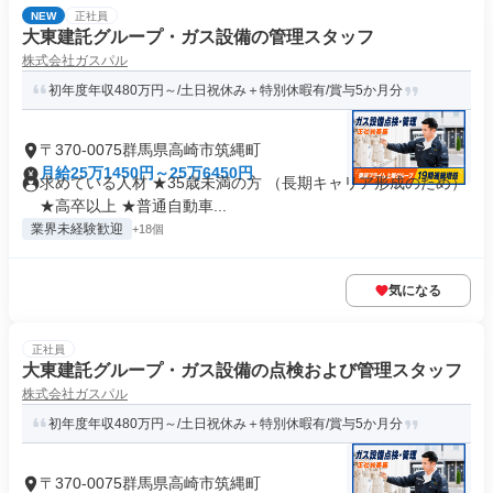
NEW
正社員
大東建託グループ・ガス設備の管理スタッフ
株式会社ガスパル
初年度年収480万円～/土日祝休み＋特別休暇有/賞与5か月分
〒370-0075群馬県高崎市筑縄町
月給25万1450円～25万6450円
求めている人材 ★35歳未満の方 （長期キャリア形成のため）
★高卒以上 ★普通自動車...
業界未経験歓迎
+18個
気になる
正社員
大東建託グループ・ガス設備の点検および管理スタッフ
株式会社ガスパル
初年度年収480万円～/土日祝休み＋特別休暇有/賞与5か月分
〒370-0075群馬県高崎市筑縄町