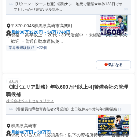
【Uターン・Iターン歓迎】転勤ナシ！地元で活躍★年休138日でオ
フもしっかり充実♪ヤル気を...
〒370-0043群馬県高崎市高関町
月給30万3220円～34万7740円
資格 ・高卒以上 ・20代～30代活躍中 ・未経験・第二新卒大
歓迎 ・普通自動車運転免...
業界未経験歓迎
+22個
気になる
正社員
《東北エリア勤務》年収600万円以上可|警備会社の管理
職候補
株式会社ベストセキュリティ
《警備員指導教育責任者2号必須》土日祝休み✨賞与年2回/業績
群馬県高崎市
月給40万円～50万円
求めている人材 《必須条件：以下の資格所持者》 ✨警備員指