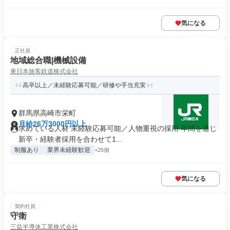
気になる
正社員
地域総合職|機械設備
東日本旅客鉄道株式会社
高卒以上／未経験応募可能／研修や手当充実
群馬県高崎市栄町
月給26万3000円以上
求めている人材 未経験応募可能／人物重視の採用 年間を通じ
新卒・経験者採用を合わせて1...
制服あり
業界未経験歓迎
+25個
気になる
契約社員
守衛
三益半導体工業株式会社