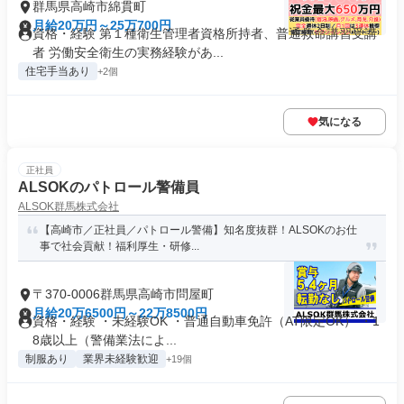
群馬県高崎市綿貫町
月給20万円～25万700円
資格・経験 第１種衛生管理者資格所持者、普通救命講習受講
者 労働安全衛生の実務経験があ...
住宅手当あり
+2個
気になる
正社員
ALSOKのパトロール警備員
ALSOK群馬株式会社
【高崎市／正社員／パトロール警備】知名度抜群！ALSOKのお仕
事で社会貢献！福利厚生・研修...
〒370-0006群馬県高崎市問屋町
月給20万6500円～22万8500円
資格・経験 ・未経験OK ・普通自動車免許（AT限定OK） ・1
8歳以上（警備業法によ...
制服あり
業界未経験歓迎
+19個