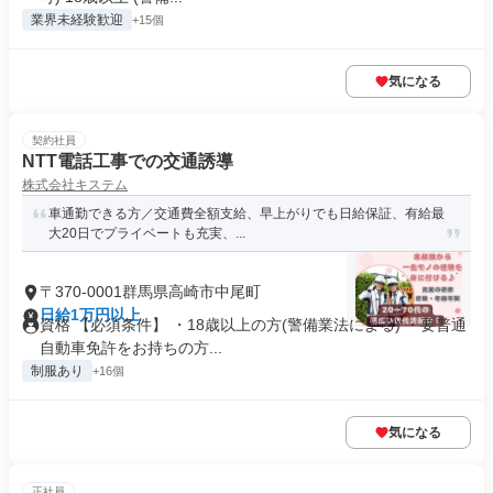
業界未経験歓迎
+15個
気になる
契約社員
NTT電話工事での交通誘導
株式会社キステム
車通勤できる方／交通費全額支給、早上がりでも日給保証、有給最
大20日でプライベートも充実、...
〒370-0001群馬県高崎市中尾町
日給1万円以上
資格 【必須条件】 ・18歳以上の方(警備業法による) ・要普通
自動車免許をお持ちの方...
制服あり
+16個
気になる
正社員