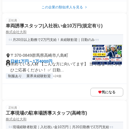
この企業の類似求人を見る
正社員
車両誘導スタッフ|入社祝い金10万円(規定有り)
株式会社大和
月20日以上勤務で2万円支給！未経験歓迎｜日勤のみ
〒370-0849群馬県高崎市八島町
日給1万円～1万4000円
求めている人材 【こんな方に向いてます】 当てはまったらぜ
ひご応募ください！ ✅ 日勤...
制服あり
業界未経験歓迎
+24個
気になる
正社員
工事現場の駐車場誘導スタッフ(高崎市)
株式会社大和
現場経験者歓迎｜入社祝い金10万円｜月20日勤務で2万円支給