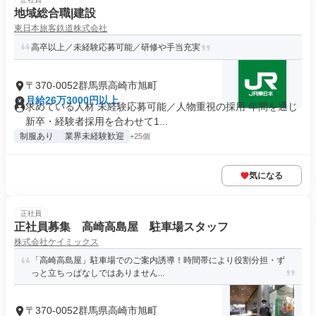
地域総合職|建設
東日本旅客鉄道株式会社
高卒以上／未経験応募可能／研修や手当充実
〒370-0052群馬県高崎市旭町
月給26万3000円以上
求めている人材 未経験応募可能／人物重視の採用 年間を通じ
新卒・経験者採用を合わせて1...
制服あり
業界未経験歓迎
+25個
気になる
正社員
正社員募集 高崎高島屋 駐車場スタッフ
株式会社ケイミックス
「高崎高島屋」駐車場でのご案内誘導！時間帯により役割分担・ず
っと立ちっぱなしではありません...
〒370-0052群馬県高崎市旭町