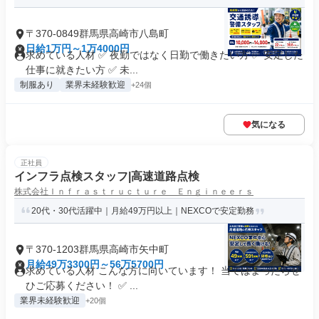
〒370-0849群馬県高崎市八島町
日給1万円～1万4000円
求めている人材 ✅ 夜勤ではなく日勤で働きたい方 ✅ 安定した
仕事に就きたい方 ✅ 未...
制服あり
業界未経験歓迎
+24個
気になる
正社員
インフラ点検スタッフ|高速道路点検
株式会社Ｉｎｆｒａｓｔｒｕｃｔｕｒｅ Ｅｎｇｉｎｅｅｒｓ
20代・30代活躍中｜月給49万円以上｜NEXCOで安定勤務
〒370-1203群馬県高崎市矢中町
月給49万3300円～56万5700円
求めている人材 こんな方に向いています！ 当てはまったらぜ
ひご応募ください！ ✅ ...
業界未経験歓迎
+20個