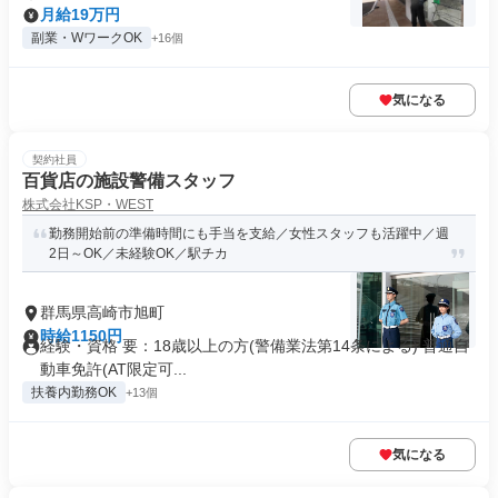
月給19万円
副業・WワークOK
+16個
気になる
契約社員
百貨店の施設警備スタッフ
株式会社KSP・WEST
勤務開始前の準備時間にも手当を支給／女性スタッフも活躍中／週
2日～OK／未経験OK／駅チカ
群馬県高崎市旭町
時給1150円
経験・資格 要：18歳以上の方(警備業法第14条による) 普通自
動車免許(AT限定可...
扶養内勤務OK
+13個
気になる