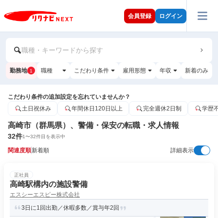
会員登録
ログイン
職種・キーワードから探す
勤務地
職種
こだわり条件
雇用形態
年収
新着のみ
1
こだわり条件の追加設定を忘れていませんか？
土日祝休み
年間休日120日以上
完全週休2日制
学歴
高崎市（群馬県）、警備・保安の転職・求人情報
32
件
1
〜
32
件目を表示中
関連度順
新着順
詳細表示
正社員
高崎駅構内の施設警備
エスシーエスピー株式会社
3日に1回出勤／休暇多数／賞与年2回