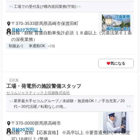
工場での受付及び構内巡回業務(守衛)
〒370-3533群馬県高崎市保渡田町
月給22万円以上
資格・経験 普通自動車免許必須 １８歳以上（労基法第６１条
の深夜業務）
制服あり
車通勤OK
+2個
気になる
正社員
工場・発電所の施設警備スタッフ
セコムジャスティック上信越株式会社
業界最大手セコムグループ／未経験・無資格OK！／手当充実／20
代～30代活躍／転勤なしの地...
〒370-0000群馬県高崎市
月給20万円
経験・資格 【応募資格】 ※高卒以上 ※要普通免許(ＡＴ限定
可) 18歳以上 (警備...