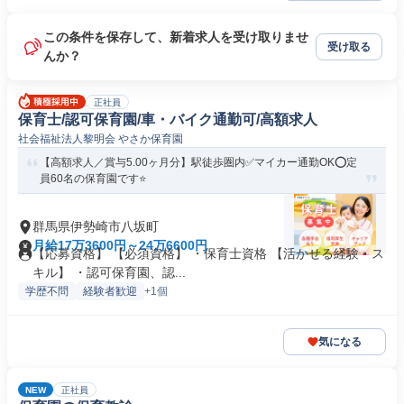
この条件を保存して、新着求人を受け取りませ
受け取る
んか？
正社員
保育士/認可保育園/車・バイク通勤可/高額求人
社会福祉法人黎明会 やさか保育園
【高額求人／賞与5.00ヶ月分】駅徒歩圏内✅マイカー通勤OK⭕定
員60名の保育園です⭐
群馬県伊勢崎市八坂町
月給17万3600円～24万6600円
【応募資格】 【必須資格】 ・保育士資格 【活かせる経験・ス
キル】 ・認可保育園、認...
学歴不問
経験者歓迎
+1個
気になる
NEW
正社員