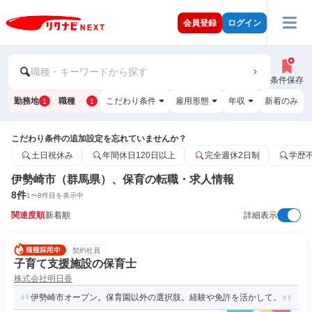
会員登録
ログイン
職種・キーワードから探す
条件保存
勤務地
職種
こだわり条件
雇用形態
年収
新着のみ
1
1
こだわり条件の追加設定を忘れていませんか？
土日祝休み
年間休日120日以上
完全週休2日制
学歴
伊勢崎市（群馬県）、保育の転職・求人情報
8
件
1
〜
8
件目を表示中
関連度順
新着順
詳細表示
契約社員
子育て支援施設の保育士
株式会社明日香
伊勢崎市オープン。保育園以外の選択肢。経験や免許を活かして。