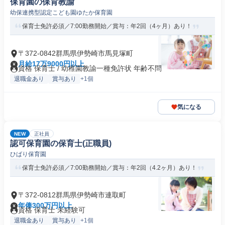
保育園の保育教諭
幼保連携型認定こども園ゆたか保育園
保育士免許必須／7:00勤務開始／賞与：年2回（4ヶ月）あり！
〒372-0842群馬県伊勢崎市馬見塚町
月給17万9000円以上
資格 保育士 / 幼稚園教諭一種免許状 年齢不問
退職金あり
賞与あり
+1個
気になる
NEW
正社員
認可保育園の保育士(正職員)
ひばり保育園
保育士免許必須／7:00勤務開始／賞与：年2回（4.2ヶ月）あり！
〒372-0812群馬県伊勢崎市連取町
年俸300万円以上
資格 保育士 未経験可
退職金あり
賞与あり
+1個