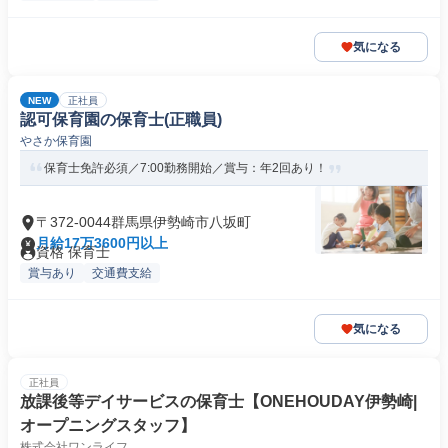
気になる
NEW
正社員
認可保育園の保育士(正職員)
やさか保育園
保育士免許必須／7:00勤務開始／賞与：年2回あり！
〒372-0044群馬県伊勢崎市八坂町
月給17万3600円以上
資格 保育士
賞与あり
交通費支給
気になる
正社員
放課後等デイサービスの保育士【ONEHOUDAY伊勢崎|
オープニングスタッフ】
株式会社ワンライフ