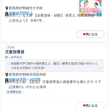
群馬県伊勢崎市大手町
月給25万円以上
求めている人材 【必要資格・経験】 保育士, 幼稚園教諭 【求
人担当より】 令和7年...
気になる
正社員
児童指導員
穂っ合同会社
未経験可/PC操作や畑作業など、幅広い療育を提供◎/急がずゆっく
り自立を目指す☆/正社員/...
群馬県伊勢崎市田部井町
月給18万円～20万円
求める人材: 【必須】 児童指導員の資格要件を満たす方 ※下
記資格のいずれかを保有 ...
交通費支給
気になる