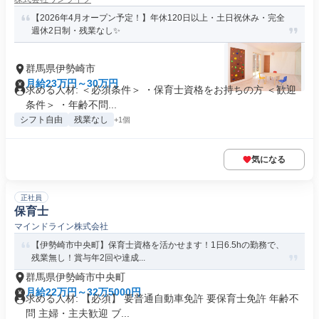
【2026年4月オープン予定！】年休120日以上・土日祝休み・完全
週休2日制・残業なし✨
群馬県伊勢崎市
月給23万円～30万円
求める人材: ＜必須条件＞ ・保育士資格をお持ちの方 ＜歓迎
条件＞ ・年齢不問...
シフト自由
残業なし
+1個
気になる
正社員
保育士
マインドライン株式会社
【伊勢崎市中央町】保育士資格を活かせます！1日6.5hの勤務で、
残業無し！賞与年2回や達成...
群馬県伊勢崎市中央町
月給22万円～32万5000円
求める人材: 【必須】 要普通自動車免許 要保育士免許 年齢不
問 主婦・主夫歓迎 ブ...