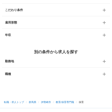
こだわり条件
雇用形態
年収
別の条件から求人を探す
勤務地
職種
転職・求人トップ
/
群馬県
/
伊勢崎市
/
教育/保育専門職
/
保育