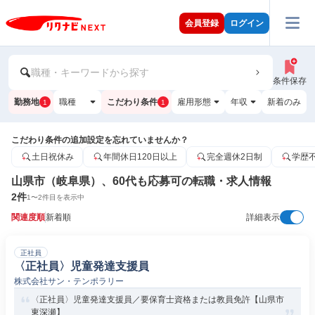
会員登録
ログイン
職種・キーワードから探す
条件保存
勤務地
職種
こだわり条件
雇用形態
年収
新着のみ
1
1
こだわり条件の追加設定を忘れていませんか？
土日祝休み
年間休日120日以上
完全週休2日制
学歴
山県市（岐阜県）、60代も応募可の転職・求人情報
2
件
1
〜
2
件目を表示中
関連度順
新着順
詳細表示
正社員
〈正社員〉児童発達支援員
株式会社サン・テンポラリー
〈正社員〉児童発達支援員／要保育士資格または教員免許【山県市
東深瀬】