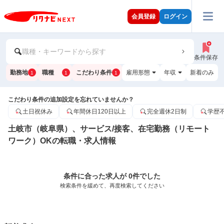
会員登録
ログイン
職種・キーワードから探す
条件保存
勤務地
職種
こだわり条件
雇用形態
年収
新着のみ
1
1
1
こだわり条件の追加設定を忘れていませんか？
土日祝休み
年間休日120日以上
完全週休2日制
学歴
土岐市（岐阜県）、サービス/接客、在宅勤務（リモート
ワーク）OKの転職・求人情報
条件に合った求人が 0件でした
検索条件を緩めて、再度検索してください