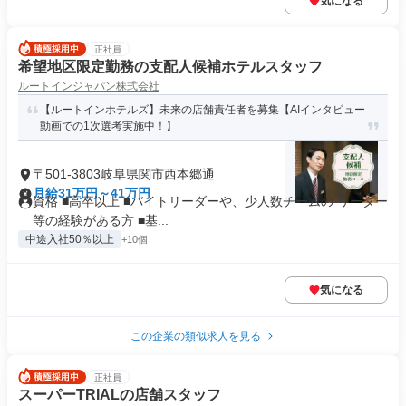
気になる
正社員
希望地区限定勤務の支配人候補ホテルスタッフ
ルートインジャパン株式会社
【ルートインホテルズ】未来の店舗責任者を募集【AIインタビュー
動画での1次選考実施中！】
〒501-3803岐阜県関市西本郷通
月給31万円～41万円
資格 ■高卒以上 ■バイトリーダーや、少人数チームの リーダー
等の経験がある方 ■基...
中途入社50％以上
+10個
気になる
この企業の類似求人を見る
正社員
スーパーTRIALの店舗スタッフ