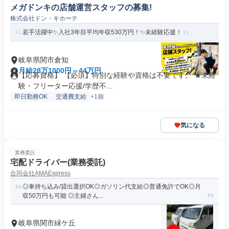
メガドンキの店舗運営スタッフの募集!
株式会社ドン・キホーテ
若手活躍中✨入社3年目平均年収530万円！✨未経験応援！
岐阜県関市倉知
月給28万1000円～44万円
【応募資格】 【必須】特別な経験や資格は不要です。 ★未経
験・フリーター応援/学歴不...
即日勤務OK
交通費支給
+1個
気になる
業務委託
宅配ドライバー(業務委託)
合同会社AMAExpress
◎車持ち込み/貸出選択OK◎ガソリン代支給◎普通免許でOK◎月
収50万円も可能 ◎主婦さん...
岐阜県関市緑ケ丘