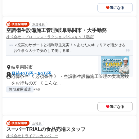
気になる
派遣社員
空調衛生設備施工管理/岐阜県関市・大手勤務
株式会社コプロコンストラクション(ベスキャリ建設)
＜充実のサポートと福利厚生充実！＞あなたのキャリアが活かせる
お仕事☆大手で安心して働ける環...
岐阜県関市
月給40万円～50万円
応募条件 《 必須条件 》 ・空調衛生設備施工管理の実務経験
をお持ちの方 《 こんな...
無期雇用派遣
+7個
気になる
正社員
スーパーTRIALの食品売場スタッフ
株式会社トライアルカンパニー