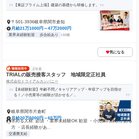
【東証プライム上場】建築の基礎から研修します。
〒501-3936岐阜県関市倉知
月給21万1000円～47万2000円
業界未経験歓迎
歩合給あり
+10個
気になる
正社員
TRIALの販売接客スタッフ 地域限定正社員
株式会社トライアルカンパニー
【未経験歓迎】年齢不問／キャリアアップ・年収アップを目指せ
る！／小売業等の経験が活かせる／...
岐阜県関市片倉町
月給20万6000円～65万円
求める人材: 必須 ・業界未経験OK 歓迎 ・小売業の経験がある
方 ・店長経験があ...
交通費支給