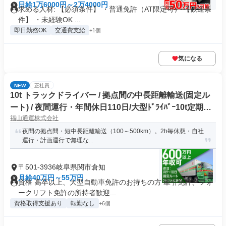
日給1万6000円～2万4000円
求める人材: 【必須条件】 ・普通免許（AT限定可） 【歓迎条
件】 ・未経験OK ...
即日勤務OK
交通費支給
+1個
気になる
NEW
正社員
10t トラックドライバー / 拠点間の中長距離輸送(固定ル
ート) / 夜間運行・年間休日110日/大型ﾄﾞﾗｲﾊﾞｰ10t定期夜
福山通運株式会社
間幹線便(正社員)
夜間の拠点間・短中長距離輸送（100～500km）。2h毎休憩・自社
運行・計画運行で無理な...
〒501-3936岐阜県関市倉知
月給40万円～55万円
資格 高卒以上、大型自動車免許のお持ちの方 牽引免許、フォ
ークリフト免許の所持者歓迎...
資格取得支援あり
転勤なし
+6個