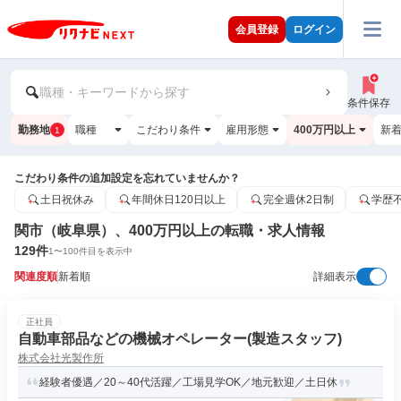
会員登録
ログイン
職種・キーワードから探す
条件保存
勤務地
職種
こだわり条件
雇用形態
400万円以上
新
1
こだわり条件の追加設定を忘れていませんか？
土日祝休み
年間休日120日以上
完全週休2日制
学歴
関市（岐阜県）、400万円以上の転職・求人情報
129
件
1
〜
100
件目を表示中
関連度順
新着順
詳細表示
正社員
自動車部品などの機械オペレーター(製造スタッフ)
株式会社光製作所
経験者優遇／20～40代活躍／工場見学OK／地元歓迎／土日休