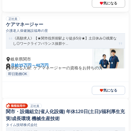
気になる
正社員
ケアマネージャー
介護老人保健施設福寿の里
《高額求人》【★関市役所前駅より徒歩5分★】土日休み◎残業な
し◎ワークライフバランス抜群ケ...
岐阜県関市
月給35万円～40万円
求める人材: ケアマネージャーの資格をお持ちの方
即日勤務OK
気になる
正社員
関市・設備組立(省人化設備) 年休120日(土日)/福利厚生充
実/成長環境 機械生産技術
タイム技研株式会社