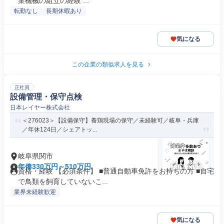
業機械の組立の経験 ...
転勤なし
長期休暇あり
気になる
この企業の類似求人を見る
正社員
設備管理・保守点検
日本レイヤー株式会社
＜276023＞【設備保守】養鶏現場の保守／未経験可／岐阜・兵庫
／年休124日／シェアトッ...
岐阜県関市
年俸330万円～510万円
資格・経験 【必須条件】 ■普通自動車免許をお持ちの方 ■自宅
で鳥類を飼育していないこ...
業界未経験歓迎
気になる