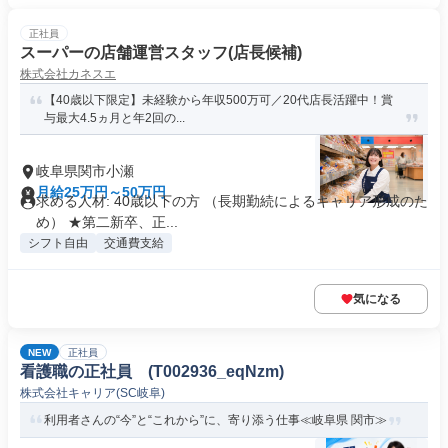
正社員
スーパーの店舗運営スタッフ(店長候補)
株式会社カネスエ
【40歳以下限定】未経験から年収500万可／20代店長活躍中！賞
与最大4.5ヵ月と年2回の...
岐阜県関市小瀬
月給25万円～50万円
求める人材: 40歳以下の方 （長期勤続によるキャリア形成のた
め） ★第二新卒、正...
シフト自由
交通費支給
気になる
NEW
正社員
看護職の正社員 (T002936_eqNzm)
株式会社キャリア(SC岐阜)
利用者さんの“今”と“これから”に、寄り添う仕事≪岐阜県 関市≫