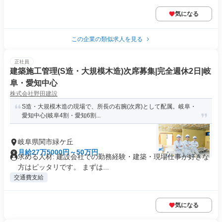
気になる
この企業の類似求人を見る
正社員
建築施工管理(S造・大規模木造)次席募集|完全週休2日|岐
阜・愛知中心
株式会社野田建設
S造・大規模木造の現場で、所長の右腕(次席)として配属。岐阜・
愛知中心(岐阜4割・愛知6割...
岐阜県関市緑ケ丘
月給27万5000円～50万円
求める人材: 建設会社での勤務経験・建築・現場仕事が好きな
方はピッタリです。 まずは...
交通費支給
気になる