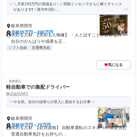
＼月収150万円の実績あり✨／高額インセンでさらに稼ぐチャンス
があります❗ ✨賞与年2回✨...
岐阜県関市
月給35万円～200万円
求める人材: 【求める人物像】 ・人と話すことが好きな方 ・
自分のがんばりや成果を正...
シフト自由
交通費支給
気になる
業務委託
軽自動車での集配ドライバー
株式会社NKY
やる気、自分の頑張りが収入に直結するお仕事
岐阜県関市
月給30万円～70万円
求める人材: 【必須資格】 自動車運転のスキル（AT限定含む
普通自動車免許をお持ちの...