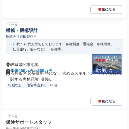
気になる
正社員
機械・機構設計
株式会社岩田製作所
20代〜40代お待ちしております！各種制度（退職金、各種研修、
社員旅行、催事など）、各種手...
岐阜県関市池尻
年俸450万円～650万円
応募条件 必要資格 特になし 求めるスキル ○シーケンス制御に
関する実務経験 ○制御...
転勤なし
住宅手当あり
+4個
気になる
正社員
保険サポートスタッフ
第一生命保険株式会社