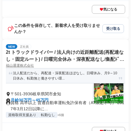
気になる
この条件を保存して、新着求人を受け取りませ
受け取る
んか？
NEW
正社員
2t トラックドライバー / 法人向けの近距離配送(再配達な
し・固定ルート) / 日曜完全休み・深夜配送なし/集配ﾄﾞﾗｲ
福山通運株式会社
ﾊﾞｰ2t(正社員)
法人配送だから、再配達・深夜配送ほぼなし。日曜休み、月9～10
日休み、転勤無と働きやすい環...
〒501-3936岐阜県関市倉知
月給30万円～45万円
資格 高卒以上 普通自動車運転免許保有者（AT限定不可） 201
7年3月12日以降に...
資格取得支援あり
転勤なし
+6個