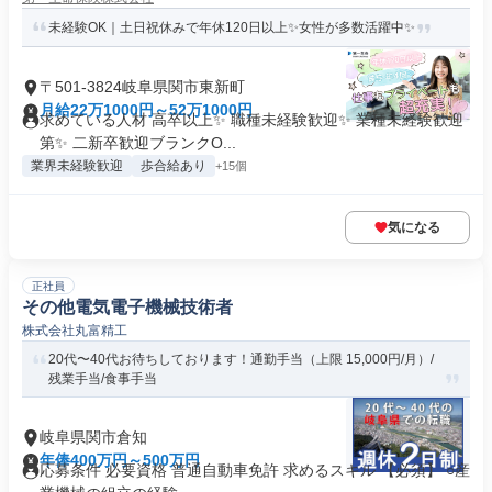
未経験OK｜土日祝休みで年休120日以上✨女性が多数活躍中✨
〒501-3824岐阜県関市東新町
月給22万1000円～52万1000円
求めている人材 高卒以上✨ 職種未経験歓迎✨ 業種未経験歓迎
第✨ 二新卒歓迎ブランクO...
業界未経験歓迎
歩合給あり
+15個
気になる
正社員
その他電気電子機械技術者
株式会社丸富精工
20代〜40代お待ちしております！通勤手当（上限 15,000円/月）/
残業手当/食事手当
岐阜県関市倉知
年俸400万円～500万円
応募条件 必要資格 普通自動車免許 求めるスキル 【必須】 ○産