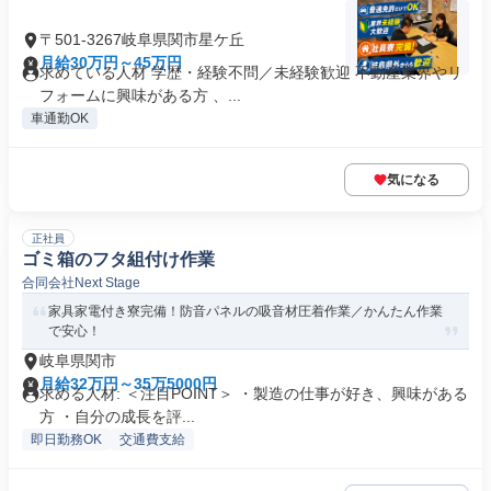
〒501-3267岐阜県関市星ケ丘
月給30万円～45万円
求めている人材 学歴・経験不問／未経験歓迎 不動産業界やリ
フォームに興味がある方 、...
車通勤OK
気になる
正社員
ゴミ箱のフタ組付け作業
合同会社Next Stage
家具家電付き寮完備！防音パネルの吸音材圧着作業／かんたん作業
で安心！
岐阜県関市
月給32万円～35万5000円
求める人材: ＜注目POINT＞ ・製造の仕事が好き、興味がある
方 ・自分の成長を評...
即日勤務OK
交通費支給