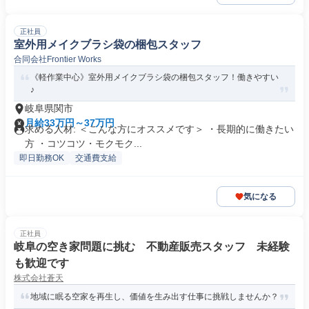
正社員
室外用メイクブラシ袋の梱包スタッフ
合同会社Frontier Works
《軽作業中心》室外用メイクブラシ袋の梱包スタッフ！働きやすい
♪
岐阜県関市
月給33万円～37万円
求める人材: ＜こんな方にオススメです＞ ・長期的に働きたい
方 ・コツコツ・モクモク...
即日勤務OK
交通費支給
気になる
正社員
岐阜の空き家問題に挑む 不動産販売スタッフ 未経験
も歓迎です
株式会社蒼天
地域に眠る空家を再生し、価値を生み出す仕事に挑戦しませんか？