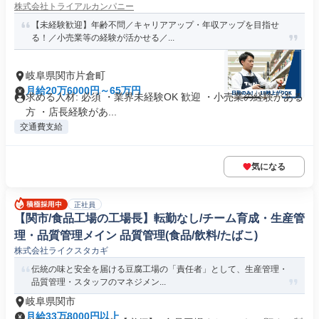
株式会社トライアルカンパニー
【未経験歓迎】年齢不問／キャリアアップ・年収アップを目指せ
る！／小売業等の経験が活かせる／...
岐阜県関市片倉町
月給20万6000円～65万円
求める人材: 必須 ・業界未経験OK 歓迎 ・小売業の経験がある
方 ・店長経験があ...
交通費支給
気になる
正社員
【関市/食品工場の工場長】転勤なし/チーム育成・生産管
理・品質管理メイン 品質管理(食品/飲料/たばこ)
株式会社ライクスタカギ
伝統の味と安全を届ける豆腐工場の「責任者」として、生産管理・
品質管理・スタッフのマネジメン...
岐阜県関市
月給33万8000円以上