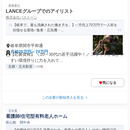
業務委託
LANCEグループでのアイリスト
株式会社パストーン
【岐阜で、最も洗練された働き方を。】✅月売上70万円で一人前を
目指せる環境✅集客・広告費・...
岐阜県関市平和通
月給25万円～70万円
【応募資格】 ＼20～30代の若手活躍中！／ スタッフが働きや
すい環境作りに力を入れて...
主婦・主夫歓迎
+10個
気になる
この企業の類似求人を見る
正社員
看護師/住宅型有料老人ホーム
医心館 関中央