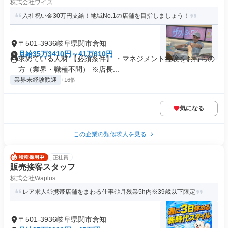
株式会社ワイズ
入社祝い金30万円支給！地域No.1の店舗を目指しましょう！
〒501-3936岐阜県関市倉知
月給35万3410円～41万610円
求めている人材 【必須条件】 ・マネジメント経験をお持ちの
方（業界・職種不問） ※店長...
業界未経験歓迎
+16個
気になる
この企業の類似求人を見る
正社員
販売接客スタッフ
株式会社Waplus
レア求人◎携帯店舗をまわる仕事◎月残業5h内※39歳以下限定
〒501-3936岐阜県関市倉知