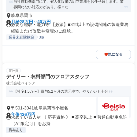
当社自動機部門にて、省人化設備の組立業務をお任せ致します。業
界問わない対応力があり、様々な...
岐阜県関市
月給28万円～40万円
必要な経験・能力等 【必須】■3年以上の設備関連の製造業務
経験または改造や修理のご経験...
業界未経験歓迎
+3個
気になる
正社員
デイリー・衣料部門のフロアスタッフ
株式会社ベイシア
【社宅1.5万〜】賞与5.2ヶ月の還元率で、やりがいも十分
〒501-3941岐阜県関市小屋名
年俸436万円
求めている人材 《 応募資格 》 ■ 高卒以上 ■ 普通自動車免許
（AT限定可）をお持...
賞与あり