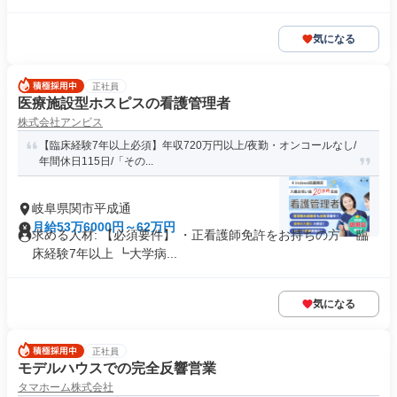
気になる
正社員
医療施設型ホスピスの看護管理者
株式会社アンビス
【臨床経験7年以上必須】年収720万円以上/夜勤・オンコールなし/
年間休日115日/「その...
岐阜県関市平成通
月給53万6000円～62万円
求める人材: 【必須要件】 ・正看護師免許をお持ちの方 ・臨
床経験7年以上 ┗大学病...
気になる
正社員
モデルハウスでの完全反響営業
タマホーム株式会社