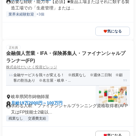
必要な経験・能力等 【必須】■食品工場またはそれに類する製
造工場での「生産管理」または...
業界未経験歓迎
+3個
気になる
正社員
金融個人営業・IFA・保険募集人・ファイナンシャルプ
ランナー(FP)
株式会社だいとく投資ビレッジ
金融サービスを我々が変える！ ※残業なし ※週休二日制 ※顧
客の割当あり ※名古屋・岐阜・...
岐阜県関市鋳物師屋
月給19万2000円～100万円
求める人材: * ファイナンシャルプランニング資格取得者(AFP
又はFP技能士2級以...
残業なし
交通費支給
気になる