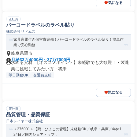
気になる
正社員
バーコードラベルのラベル貼り
株式会社リドムズ
家具家電付き個室寮完備！バーコードラベルのラベル貼り！簡単作
業で安心勤務
岐阜県関市
月給33万4000円～37万7000円
求める人材: 【オススメポイント】未経験でも大歓迎！・製造
業に挑戦してみたい方・将来...
即日勤務OK
交通費支給
気になる
正社員
品質管理・品質保証
日本レイヤー株式会社
＜276001＞【鶏・ひよこの管理】未経験OK／岐阜・兵庫／年休1
24日／国内シェアトップ...