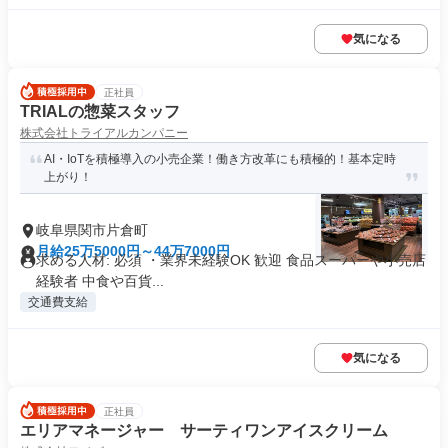
気になる
正社員
TRIALの惣菜スタッフ
株式会社トライアルカンパニー
AI・IoTを積極導入の小売企業！働き方改革にも積極的！基本定時
上がり！
岐阜県関市片倉町
月給25万5000円～44万7000円
求める人材: 必須 ・業界未経験OK 歓迎 食品スーパーや小売店
経験者 中食や百貨...
交通費支給
気になる
正社員
エリアマネージャー サーティワンアイスクリーム