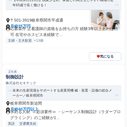
【年間休日115日】残業少なめ、家庭との両立もしやすい職場◎定
年65歳で長く働ける！
〒501-3919岐阜県関市平成通
月給35万円
応募条件 正看護師の資格をお持ちの方 経験3年以上あれば尚
可 在宅やホスピス未経験で...
主婦・主夫歓迎
+13個
気になる
正社員
制御設計
株式会社セキテック
未来の生産現場をサポートする産業用機 械・装置・設備の総合メ
ーカー／岐阜県関市
岐阜県関市新迫間
月給40万円以上
求める人材: ≪必須要件≫ ・シーケンス制御設計（ラダープロ
グラミング）のご経験が1...
英語
交通費支給