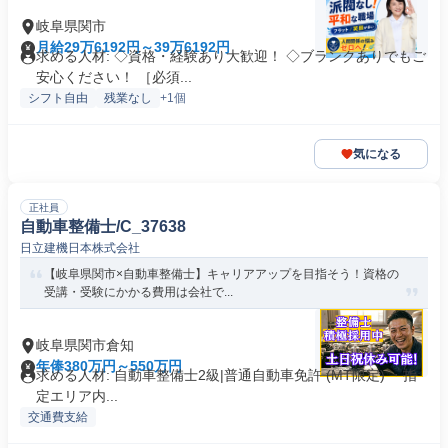
岐阜県関市
月給29万6192円～39万6192円
求める人材: ◇資格・経験あり大歓迎！ ◇ブランクありでもご
安心ください！ ［必須...
シフト自由
残業なし
+1個
気になる
正社員
自動車整備士/C_37638
日立建機日本株式会社
【岐阜県関市×自動車整備士】キャリアアップを目指そう！資格の
受講・受験にかかる費用は会社で...
岐阜県関市倉知
年俸380万円～550万円
求める人材: 自動車整備士2級|普通自動車免許 (MT限定) ・指
定エリア内...
交通費支給