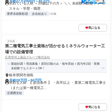
月給27万2000円～45万円
求めている人材 ＜39歳以下の方＞ ＼＼ 未経験大歓迎 ／／ ◎
スキル・学歴・職歴...
業界未経験歓迎
歩合給あり
+31個
気になる
正社員
第二種電気工事士資格が活かせるミネラルウォーター工
場での設備管理
広貫堂河上薬品グループ株式会社
業績好調！増員募集！原則日勤のみ・毎年昇給＋賞与年2回・実務
未経験でもスタートOK！
岐阜県関市側島
月給28万円～50万円
求める人材: 【 必須条件 】 ・高卒以上 ・要第二種電気工事士
（または第一種電気工...
交通費支給
気になる