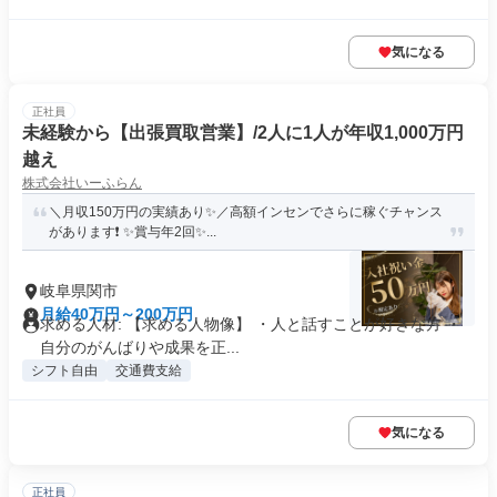
気になる
正社員
未経験から【出張買取営業】/2人に1人が年収1,000万円
越え
株式会社いーふらん
＼月収150万円の実績あり✨／高額インセンでさらに稼ぐチャンス
があります❗ ✨賞与年2回✨...
岐阜県関市
月給40万円～200万円
求める人材: 【求める人物像】 ・人と話すことが好きな方 ・
自分のがんばりや成果を正...
シフト自由
交通費支給
気になる
正社員