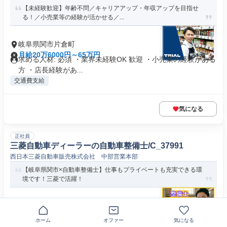
【未経験歓迎】年齢不問／キャリアアップ・年収アップを目指せ
る！／小売業等の経験が活かせる／...
岐阜県関市片倉町
月給20万6000円～65万円
求める人材: 必須 ・業界未経験OK 歓迎 ・小売業の経験がある
方 ・店長経験があ...
交通費支給
気になる
正社員
三菱自動車ディーラーの自動車整備士/C_37991
西日本三菱自動車販売株式会社 中部営業本部
【岐阜県関市×自動車整備士】仕事もプライベートも充実できる環
境です！三菱で活躍！
岐阜県関市東貸上
年俸400万円～600万円
求める人材: 自動車整備士3級|普通自動車免許 ※ＡＴ限定不可
ホーム
オファー
気になる