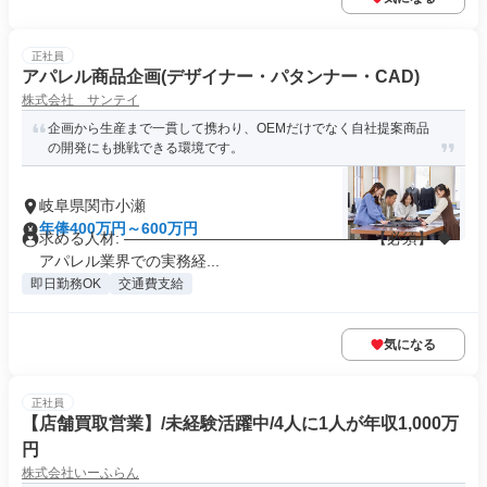
正社員
アパレル商品企画(デザイナー・パタンナー・CAD)
株式会社 サンテイ
企画から生産まで一貫して携わり、OEMだけでなく自社提案商品
の開発にも挑戦できる環境です。
岐阜県関市小瀬
年俸400万円～600万円
求める人材: ———————————————— 【必須】 ◆
アパレル業界での実務経...
即日勤務OK
交通費支給
気になる
正社員
【店舗買取営業】/未経験活躍中/4人に1人が年収1,000万
円
株式会社いーふらん