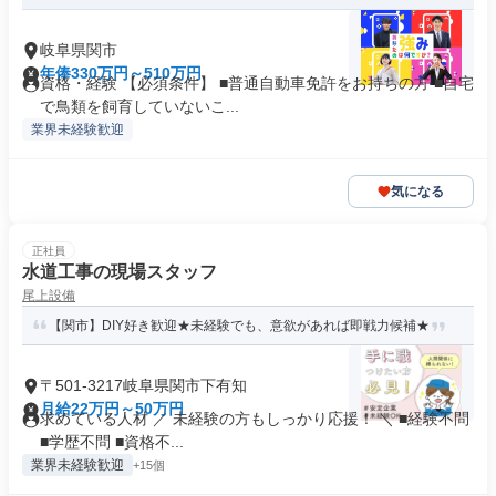
岐阜県関市
年俸330万円～510万円
資格・経験 【必須条件】 ■普通自動車免許をお持ちの方 ■自宅
で鳥類を飼育していないこ...
業界未経験歓迎
気になる
正社員
水道工事の現場スタッフ
尾上設備
【関市】DIY好き歓迎★未経験でも、意欲があれば即戦力候補★
〒501-3217岐阜県関市下有知
月給22万円～50万円
求めている人材 ／ 未経験の方もしっかり応援！ ＼ ■経験不問
■学歴不問 ■資格不...
業界未経験歓迎
+15個