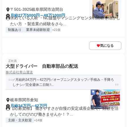
〒501-3925岐阜県関市迫間台
月給27万5000円～48万1000円
求めている人材 ・NC旋盤やマシニングセンタの経験を活かし
たい方 ・製造業の経験をさら...
制服あり
業界未経験歓迎
+21個
気になる
正社員
大型ドライバー 自動車部品の配送
株式会社青山運送
✅月給約34万円～42万円✅オープニングスタッフ✅手積み・手降ろ
しナシ✅完全週休二日制 !...
岐阜県関市倉知
月給34万円～42万円
【応募資格】 働きやすさが自慢の安定成長企業で、経験を活
かしてのびのび働きませんか！？...
主婦・主夫歓迎
+14個