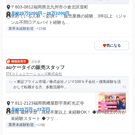
〒803-0812福岡県北九州市小倉北区室町
月給20万5200円～26万2200円
求めている人材 ＜必須＞ ・販売業務の経験…3年以上 （ジャ
ンル不問◎アルバイト経験も...
業界未経験歓迎
+15個
気になる
正社員
auケータイの販売スタッフ
ITXコミュニケーションズ株式会社
＜東証プライム市場／株式会社ノジマ100％子会社＞接客経験を活
かして転職する方、多数活躍中...
〒811-2123福岡県糟屋郡宇美町光正寺
月給25万円～33万円
資格 最終学歴：高校卒業以上 未経験OK！ ◆90%以上の方が
未経験スタート ◆フリ...
業界未経験歓迎
+13個