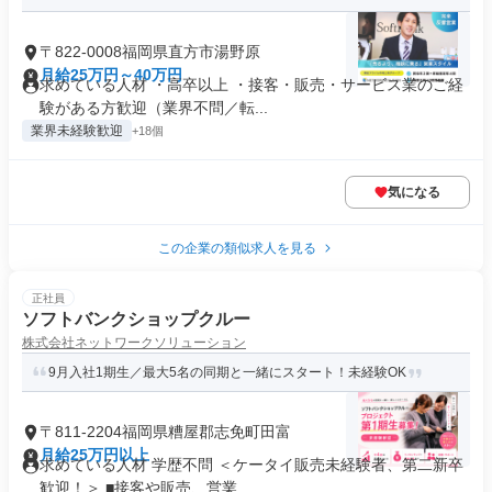
〒822-0008福岡県直方市湯野原
月給25万円～40万円
求めている人材 ・高卒以上 ・接客・販売・サービス業のご経
験がある方歓迎（業界不問／転...
業界未経験歓迎
+18個
気になる
この企業の類似求人を見る
正社員
ソフトバンクショップクルー
株式会社ネットワークソリューション
9月入社1期生／最大5名の同期と一緒にスタート！未経験OK
〒811-2204福岡県糟屋郡志免町田富
月給25万円以上
求めている人材 学歴不問 ＜ケータイ販売未経験者、第二新卒
歓迎！＞ ■接客や販売、営業...