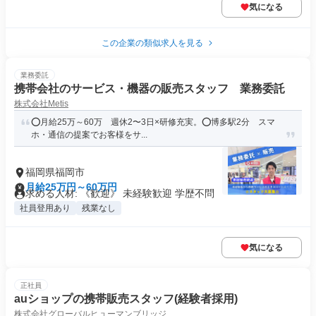
気になる
この企業の類似求人を見る
業務委託
携帯会社のサービス・機器の販売スタッフ 業務委託
株式会社Metis
⭕月給25万～60万 週休2〜3日×研修充実。⭕博多駅2分 スマ
ホ・通信の提案でお客様をサ...
福岡県福岡市
月給25万円～60万円
求める人材: 《歓迎》 未経験歓迎 学歴不問
社員登用あり
残業なし
気になる
正社員
auショップの携帯販売スタッフ(経験者採用)
株式会社グローバルヒューマンブリッジ