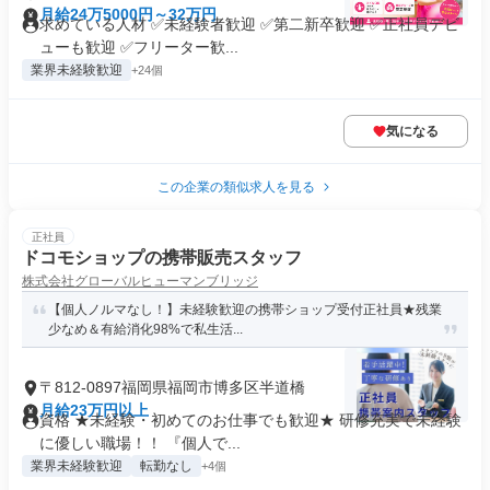
月給24万5000円～32万円
求めている人材 ✅未経験者歓迎 ✅第二新卒歓迎 ✅正社員デビ
ューも歓迎 ✅フリーター歓...
業界未経験歓迎
+24個
気になる
この企業の類似求人を見る
正社員
ドコモショップの携帯販売スタッフ
株式会社グローバルヒューマンブリッジ
【個人ノルマなし！】未経験歓迎の携帯ショップ受付正社員★残業
少なめ＆有給消化98%で私生活...
〒812-0897福岡県福岡市博多区半道橋
月給23万円以上
資格 ★未経験・初めてのお仕事でも歓迎★ 研修充実で未経験
に優しい職場！！ 『個人で...
業界未経験歓迎
転勤なし
+4個