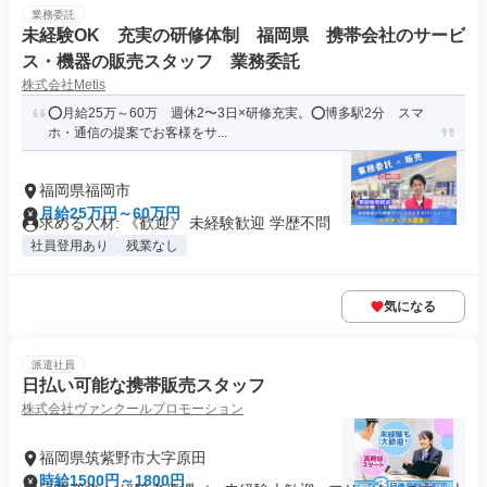
業務委託
未経験OK 充実の研修体制 福岡県 携帯会社のサービ
ス・機器の販売スタッフ 業務委託
株式会社Metis
⭕月給25万～60万 週休2〜3日×研修充実。⭕博多駅2分 スマ
ホ・通信の提案でお客様をサ...
福岡県福岡市
月給25万円～60万円
求める人材: 《歓迎》 未経験歓迎 学歴不問
社員登用あり
残業なし
気になる
派遣社員
日払い可能な携帯販売スタッフ
株式会社ヴァンクールプロモーション
福岡県筑紫野市大字原田
時給1500円～1800円