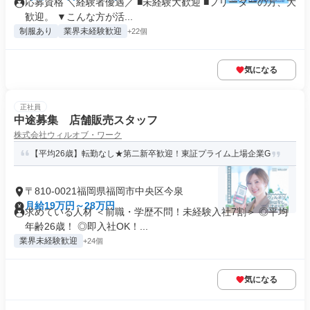
応募資格 ＼経験者優遇／ ■未経験大歓迎 ■フリーターの方、大
歓迎。 ▼こんな方が活...
制服あり
業界未経験歓迎
+22個
気になる
正社員
中途募集 店舗販売スタッフ
株式会社ウィルオブ・ワーク
【平均26歳】転勤なし★第二新卒歓迎！東証プライム上場企業G
〒810-0021福岡県福岡市中央区今泉
月給19万円～28万円
求めている人材 ＜前職・学歴不問！未経験入社7割＞ ◎平均
年齢26歳！ ◎即入社OK！...
業界未経験歓迎
+24個
気になる