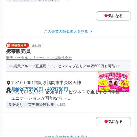
気になる
この企業の類似求人を見る
正社員
携帯販売員
楽天トータルソリューションズ株式会社
楽天グループ直雇用／インセンティブあり／年収600万も可能
〒810-0001福岡県福岡市中央区天神
月給26万5500円～40万750円
求めている人材 ✅必須条件 ・ビジネスで通用する日本語コミ
ュニケーションが可能な方 ・...
制服あり
業界未経験歓迎
+18個
気になる