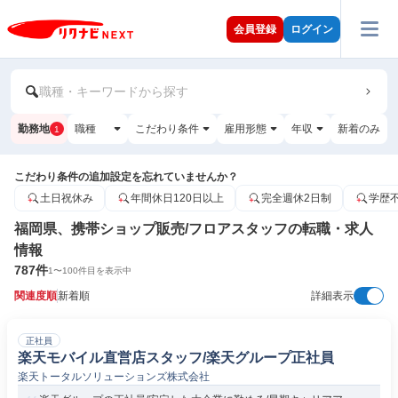
会員登録
ログイン
職種・キーワードから探す
勤務地
職種
こだわり条件
雇用形態
年収
新着のみ
1
こだわり条件の追加設定を忘れていませんか？
土日祝休み
年間休日120日以上
完全週休2日制
学歴
福岡県、携帯ショップ販売/フロアスタッフの転職・求人
情報
787
件
1
〜
100
件目を表示中
関連度順
新着順
詳細表示
正社員
楽天モバイル直営店スタッフ/楽天グループ正社員
楽天トータルソリューションズ株式会社