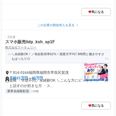
気になる
この企業の類似求人を見る
正社員
スマホ販売/idp_ksh_sp1F
株式会社マーキュリー
＼未経験OK！／有給取得率82%！残業月平均7.9時間と働きやすさ
もばっちり◎
〒814-0164福岡県福岡市早良区賀茂
月給21万円～40万円
資格 ・学歴不問／未経験OK ＼こんな方にピッタリ！／ ・人
と話すのが好きな方 ・ス...
業界未経験歓迎
+19個
気になる