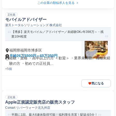
この企業の類似求人を見る
正社員
モバイルアドバイザー
楽天トータルソリューションズ 株式会社
【博多】楽天モバイル／アドバイザー／未経験OK♪年398万～・残
業10H程度
福岡県福岡市博多区
月給26万5500円～65万350円
経験・資格 ・高卒以上の方 ＜歓迎＞ ・業界未経験、職種未経
験の方 ・初めての正社員...
+5個
気になる
正社員
Apple正規認定販売店の販売スタッフ
Csmart リバーウォーク北九州店
半期に1回、最大6連休取得可能！福利厚生充実！駅徒歩5分！