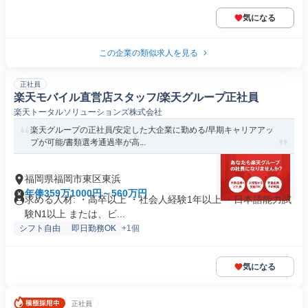
気になる
この企業の類似求人を見る
正社員
楽天モバイル直営店スタッフ/楽天グループ正社員
楽天トータルソリューションズ株式会社
楽天グループの正社員/安定した大企業に勤める/早期キャリアアッ
プが可能/書類選考通過率が高...
福岡県福岡市東区東浜
年俸359万1000円～560万円
求める人材: ・高卒以上 ・社会人経験1年以上 ・日本語能力試
験N1以上 または、ビ...
シフト自由
即日勤務OK
+1個
気になる
正社員