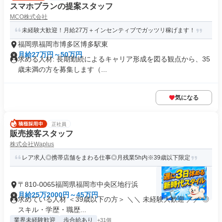
スマホプランの提案スタッフ
MCO株式会社
未経験大歓迎！月給27万＋インセンティブでガッツリ稼げます！
福岡県福岡市博多区博多駅東
月給27万円～50万円
求める人材: 長期勤続によるキャリア形成を図る観点から、35
歳未満の方を募集します（...
気になる
正社員
販売接客スタッフ
株式会社Waplus
レア求人◎携帯店舗をまわる仕事◎月残業5h内※39歳以下限定
〒810-0065福岡県福岡市中央区地行浜
月給25万2000円～45万円
求めている人材 ＜39歳以下の方＞ ＼＼ 未経験大歓迎 ／／ ◎
スキル・学歴・職歴...
業界未経験歓迎
歩合給あり
+31個