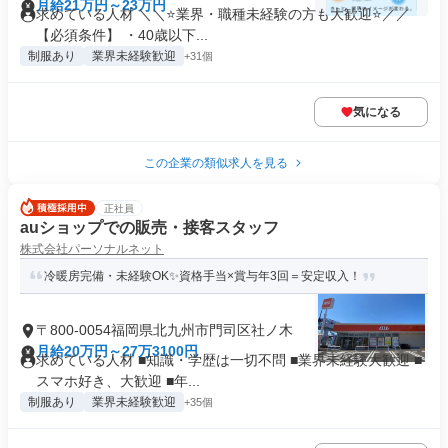
月給21万円～23万円
求めている人材 ＼＼⭐業界・職種未経験の方も大歓迎⭐／／
【必須条件】 ・40歳以下...
制服あり
業界未経験歓迎
+31個
気になる
この企業の類似求人を見る
正社員
auショップでの販売・接客スタッフ
株式会社パーソナルネット
冷暖房完備・未経験OK✨資格手当×賞与年3回＝安定収入！
〒800-0054福岡県北九州市門司区社ノ木
月給20万円～27万3100円
求めている人材 ■知識・学歴は一切不問 ■業界未経験大歓迎 ■
スマホ好き、大歓迎 ■年...
制服あり
業界未経験歓迎
+35個