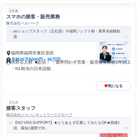
正社員
スマホの接客・販売業務
株式会社ベルパーク
auショップスタッフ（正社員）※福岡／シフト制・業界未経験歓
迎
福岡県福岡市東区原田
月給20万8000円～36万円
求める人材: ■必須： ・業界問わず営業・販売接客経験2年以上
・N1相当の日本語能...
気になる
正社員
接客スタッフ
株式会社ジャパンネットワークグループ
【NO VISA SUPPORT】★とりあえず応募してみたもOK★面接1
回、最短1週間で内...