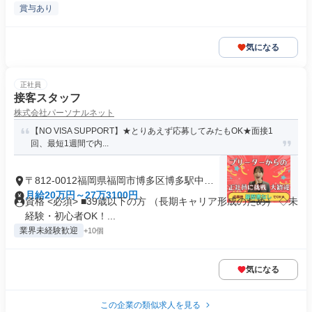
賞与あり
気になる
正社員
接客スタッフ
株式会社パーソナルネット
【NO VISA SUPPORT】★とりあえず応募してみたもOK★面接1
回、最短1週間で内...
〒812-0012福岡県福岡市博多区博多駅中央
街
月給20万円～27万3100円
資格 <必須> ■39歳以下の方 （長期キャリア形成のため） ◇未
経験・初心者OK！...
業界未経験歓迎
+10個
気になる
この企業の類似求人を見る