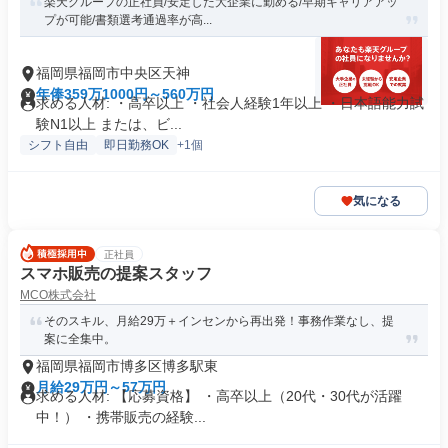
楽天グループの正社員/安定した大企業に勤める/早期キャリアアッ
プが可能/書類選考通過率が高...
福岡県福岡市中央区天神
年俸359万1000円～560万円
求める人材: ・高卒以上 ・社会人経験1年以上 ・日本語能力試
験N1以上 または、ビ...
シフト自由
即日勤務OK
+1個
気になる
正社員
スマホ販売の提案スタッフ
MCO株式会社
そのスキル、月給29万＋インセンから再出発！事務作業なし、提
案に全集中。
福岡県福岡市博多区博多駅東
月給29万円～57万円
求める人材: 【応募資格】 ・高卒以上（20代・30代が活躍
中！） ・携帯販売の経験...