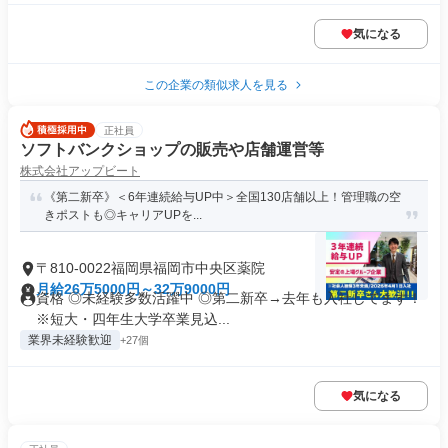
気になる
この企業の類似求人を見る
正社員
ソフトバンクショップの販売や店舗運営等
株式会社アップビート
《第二新卒》＜6年連続給与UP中＞全国130店舗以上！管理職の空
きポストも◎キャリアUPを...
〒810-0022福岡県福岡市中央区薬院
月給26万5000円～32万9000円
資格 ◎未経験多数活躍中 ◎第二新卒→去年も入社してます！
※短大・四年生大学卒業見込...
業界未経験歓迎
+27個
気になる