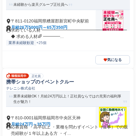
未経験から楽天グループ正社員へ
〒811-0120福岡県糟屋郡新宮町中央駅前
月給26万5000円～65万350円
求めている人材 ━━━━━━━━━━━━━━━━━━━━
◆ 求める人材🌈 ━━━━...
業界未経験歓迎
+25個
気になる
正社員
携帯ショップのイベントクルー
テレニシ株式会社
業界未経験OK！月給24万円以上！正社員ならではの充実の福利厚
生が魅力！
〒810-0001福岡県福岡市中央区天神
月給24万円～35万円
応募資格 ・高卒以上 ・業種を問わずイベント（催事）での販
売経験が１年以上ある方 ・イ...