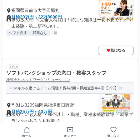
福岡県豊前市大字四郎丸
月給20万円～22万8000円
求める人材: ＼完全人柄採用！特別な知識は一切不要です／ ☑
未経験・第二新卒OK！...
シフト自由
残業なし
+1個
気になる
正社員
ソフトバンクショップの窓口・接客スタッフ
株式会社ネットワークソリューション
スキルを磨けるチーム環境！賞与2回＋昇給査定年4回【199】
〒811-3209福岡県福津市日蒔野
月給25万円～40万円
求めている人材 ・高卒以上 ・職種、業種未経験歓迎 ・就業ブ
ランクのある方も歓迎 ※...
業界未経験歓迎
+19個
ホーム
オファー
気になる