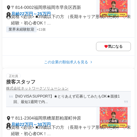
〒814-0002福岡県福岡市早良区西新
月給22万円～25万円
資格 <必須> ■39歳以下の方 （長期キャリア形成のため） ◇未
経験・初心者OK！...
業界未経験歓迎
+11個
気になる
この企業の類似求人を見る
正社員
接客スタッフ
株式会社ネットワークソリューション
【NO VISA SUPPORT】★とりあえず応募してみたもOK★面接1
回、最短1週間で内...
〒811-2304福岡県糟屋郡粕屋町仲原
月給22万円～30万円
資格 <必須> ■39歳以下の方 （長期キャリア形成のため） ◇未
経験・初心者OK！...