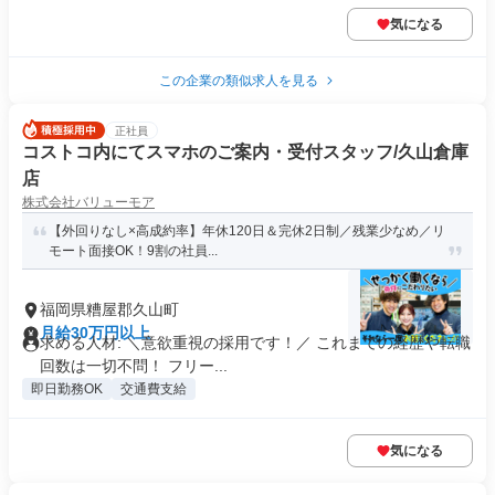
気になる
この企業の類似求人を見る
正社員
コストコ内にてスマホのご案内・受付スタッフ/久山倉庫
店
株式会社バリューモア
【外回りなし×高成約率】年休120日＆完休2日制／残業少なめ／リ
モート面接OK！9割の社員...
福岡県糟屋郡久山町
月給30万円以上
求める人材: ＼意欲重視の採用です！／ これまでの経歴や転職
回数は一切不問！ フリー...
即日勤務OK
交通費支給
気になる