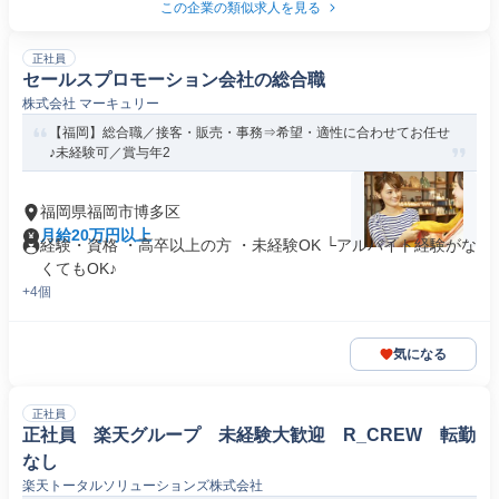
この企業の類似求人を見る
正社員
セールスプロモーション会社の総合職
株式会社 マーキュリー
【福岡】総合職／接客・販売・事務⇒希望・適性に合わせてお任せ
♪未経験可／賞与年2
福岡県福岡市博多区
月給20万円以上
経験・資格 ・高卒以上の方 ・未経験OK └アルバイト経験がな
くてもOK♪
+4個
気になる
正社員
正社員 楽天グループ 未経験大歓迎 R_CREW 転勤
なし
楽天トータルソリューションズ株式会社