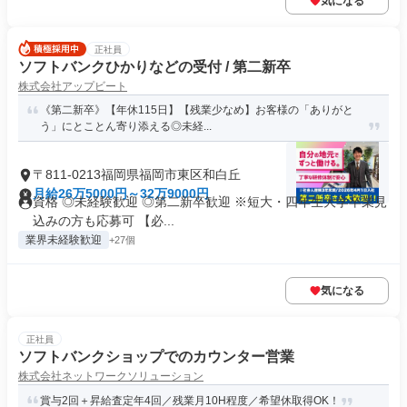
気になる
正社員
ソフトバンクひかりなどの受付 / 第二新卒
株式会社アップビート
《第二新卒》【年休115日】【残業少なめ】お客様の「ありがと
う」にとことん寄り添える◎未経...
〒811-0213福岡県福岡市東区和白丘
月給26万5000円～32万9000円
資格 ◎未経験歓迎 ◎第二新卒歓迎 ※短大・四年生大学卒業見
込みの方も応募可 【必...
業界未経験歓迎
+27個
気になる
正社員
ソフトバンクショップでのカウンター営業
株式会社ネットワークソリューション
賞与2回＋昇給査定年4回／残業月10H程度／希望休取得OK！