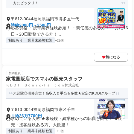
方にピッタリ！
〒812-0044福岡県福岡市博多区千代
時給2000円～2500円
応募資格 ・携帯業界経験必須！ ・責任感のある方！ ・月に16
日～20日勤務できる方！...
制服あり
業界未経験歓迎
+22個
気になる
契約社員
家電量販店でスマホの販売スタッフ
ＫＤＤＩ Ｓｏｎｉｃ‐Ｆａｌｃｏｎ株式会社
未経験◎研修充実！高収入＆手当も多数★安定のKDDIグループ
〒813-0044福岡県福岡市東区千早
月給26万7700円
求めている人材 ★未経験・異業種からの転職も歓迎！ ★販
売・接客経験ある方、大歓迎！ ...
制服あり
業界未経験歓迎
+19個