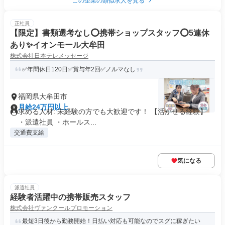
この企業の類似求人を見る
正社員
【限定】書類選考なし⭕携帯ショップスタッフ⭕5連休
あり✨イオンモール大牟田
株式会社日本テレメッセージ
✅年間休日120日✅賞与年2回✅ノルマなし
福岡県大牟田市
月給24万円以上
求める人材: 未経験の方でも大歓迎です！ 【活かせる経験】
・派遣社員 ・ホールス...
交通費支給
気になる
派遣社員
経験者活躍中の携帯販売スタッフ
株式会社ヴァンクールプロモーション
最短3日後から勤務開始！日払い対応も可能なのでスグに稼ぎたい