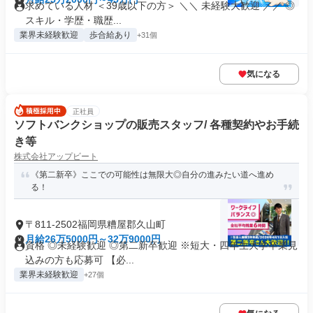
求めている人材 ＜39歳以下の方＞ ＼＼ 未経験大歓迎 ／／ ◎
スキル・学歴・職歴...
業界未経験歓迎
歩合給あり
+31個
気になる
正社員
ソフトバンクショップの販売スタッフ/ 各種契約やお手続
き等
株式会社アップビート
《第二新卒》ここでの可能性は無限大◎自分の進みたい道へ進め
る！
〒811-2502福岡県糟屋郡久山町
月給26万5000円～32万9000円
資格 ◎未経験歓迎 ◎第二新卒歓迎 ※短大・四年生大学卒業見
込みの方も応募可 【必...
業界未経験歓迎
+27個