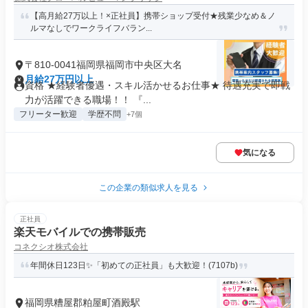
【高月給27万以上！×正社員】携帯ショップ受付★残業少なめ＆ノ
ルマなしでワークライフバラン...
〒810-0041福岡県福岡市中央区大名
月給27万円以上
資格 ★経験者優遇・スキル活かせるお仕事★ 待遇充実で即戦
力が活躍できる職場！！ 『...
フリーター歓迎
学歴不問
+7個
気になる
この企業の類似求人を見る
正社員
楽天モバイルでの携帯販売
コネクシオ株式会社
年間休日123日✨「初めての正社員」も大歓迎！(7107b)
福岡県糟屋郡粕屋町酒殿駅