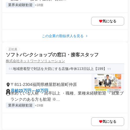
業界未経験歓迎
+18個
気になる
この企業の類似求人を見る
正社員
ソフトバンクショップの窓口・接客スタッフ
株式会社ネットワークソリューション
地域密着型で対話を大切にする店舗♪年休113日以上【199】
〒811-2304福岡県糟屋郡粕屋町仲原
月給25万円～40万円
求めている人材 ・高卒以上 ・職種、業種未経験歓迎 ・就業ブ
ランクのある方も歓迎 ※...
業界未経験歓迎
+19個
気になる