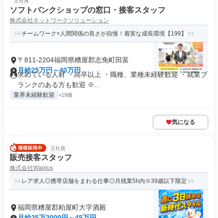
正社員
ソフトバンクショップの窓口・接客スタッフ
株式会社ネットワークソリューション
チームワーク×人間関係の良さが自慢！着実な成長環境【199】
〒811-2204福岡県糟屋郡志免町田富
月給25万円～40万円
求めている人材 ・高卒以上 ・職種、業種未経験歓迎 ・就業ブ
ランクのある方も歓迎 ※...
業界未経験歓迎
+19個
気になる
正社員
販売接客スタッフ
株式会社Waplus
レア求人◎携帯店舗をまわる仕事◎月残業5h内※39歳以下限定
福岡県糟屋郡粕屋町大字酒殿
月給25万2000円～45万円