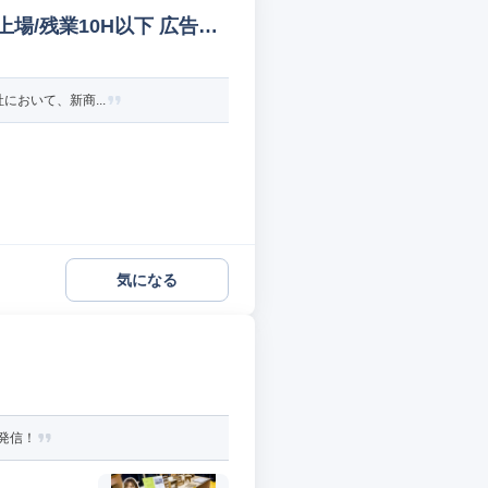
場/残業10H以下 広告デ
において、新商...
気になる
力発信！