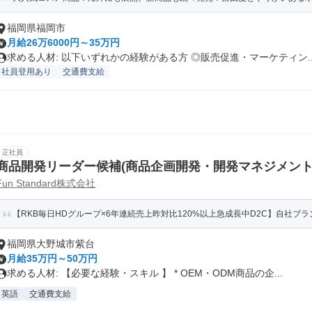
福岡県福岡市
月給26万6000円～35万円
求める人材: 以下いずれかの経験がある方 ◎販売促進・マーケティン..
社員登用あり
交通費支給
正社員
商品開発リーダー候補(商品企画開発・開発マネジメント
Fun Standard株式会社
【RKB毎日HDグループ×6年連続売上昨対比120%以上急成長中D2C】自社ブラン
福岡県大野城市紫台
月給35万円～50万円
求める人材: 【必要な経験・スキル 】 * OEM・ODM商品の企...
英語
交通費支給