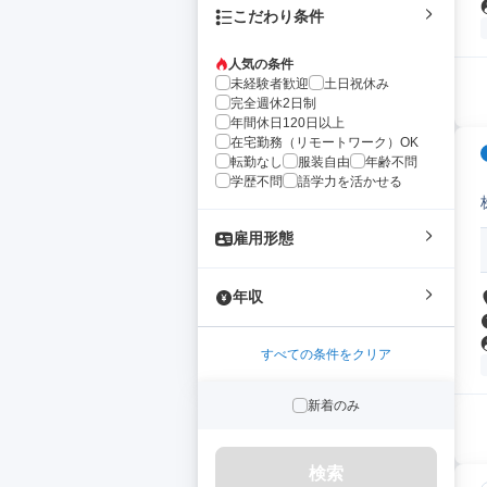
こだわり条件
人気の条件
未経験者歓迎
土日祝休み
完全週休2日制
年間休日120日以上
在宅勤務（リモートワーク）OK
転勤なし
服装自由
年齢不問
学歴不問
語学力を活かせる
雇用形態
年収
すべての条件をクリア
新着のみ
検索