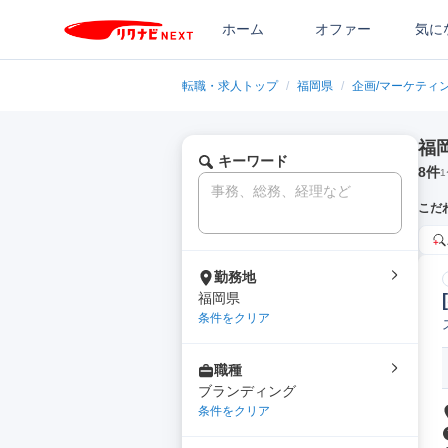
ホーム
オファー
気に
転職・求人トップ
/
福岡県
/
企画/マーケティ
福
キーワード
8
件
1
こだ
勤務地
福岡県
条件をクリア
職種
ブランディング
条件をクリア