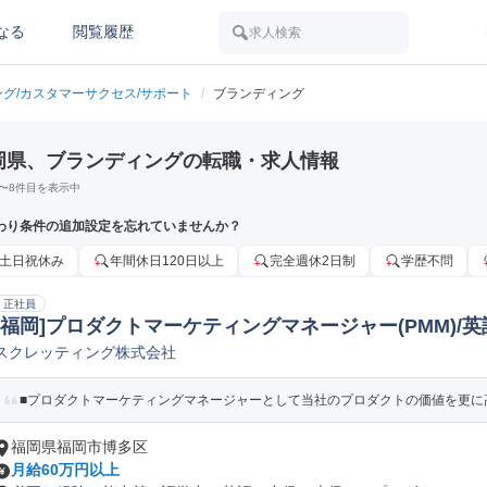
なる
閲覧履歴
求人検索
ング/カスタマーサクセス/サポート
/
ブランディング
岡県、ブランディングの転職・求人情報
〜
8
件目を表示中
わり条件の追加設定を忘れていませんか？
土日祝休み
年間休日120日以上
完全週休2日制
学歴不問
正社員
[福岡]プロダクトマーケティングマネージャー(PMM)/
スクレッティング株式会社
品企画
■プロダクトマーケティングマネージャーとして当社のプロダクトの価値を更に高
福岡県福岡市博多区
月給60万円以上