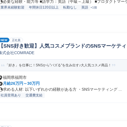
必要な経験・能力等 ■語学力：英語（中級～上級） ■プロダクトマーケテ
業界未経験歓迎
年間休日120日以上
転勤なし
英語
+1個
NEW
正社員
【SNS好き歓迎】人気コスメブランドのSNSマーケティン
株式会社COMRADE
「好き」を仕事に！SNSから"バズる"を生み出す♪大人気コスメ商品！
福岡県福岡市
月給26万円～30万円
求める人材: 以下いずれかの経験がある方 ・SNSマーケティング ...
社員登用あり
交通費支給