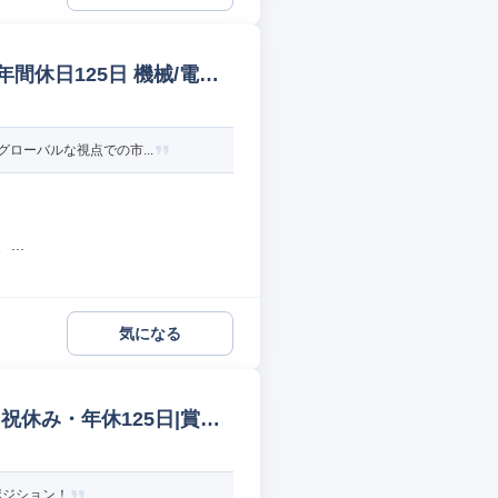
休日125日 機械/電気/
ローバルな視点での市...
..
気になる
休み・年休125日|賞与
ポジション！