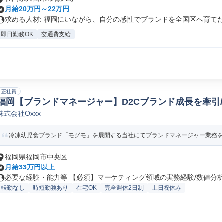
月給20万円～22万円
求める人材: 福岡にいながら、自分の感性でブランドを全国区へ育てたい
即日勤務OK
交通費支給
正社員
福岡【ブランドマネージャー】D2Cブランド成長を牽引/
株式会社Oxxx
ポレートブランディング
冷凍幼児食ブランド「モグモ」を展開する当社にてブランドマネージャー業務をお
福岡県福岡市中央区
月給33万円以上
必要な経験・能力等 【必須】マーケティング領域の実務経験/数値分析に
転勤なし
時短勤務あり
在宅OK
完全週休2日制
土日祝休み