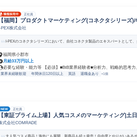
正社員
【福岡】プロダクトマーケティング(コネクタシリーズ)/年間
I-PEX株式会社
電子製品法人営業
I-PEXのコネクタシリーズにおいて、自社コネクタ製品のエキスパートとして、グ
福岡県小郡市
月給33万円以上
必要な経験・能力等 【必須】■BtB業界経験者■分析力、戦略的思考力、.
業界未経験歓迎
年間休日120日以上
英語
退職金あり
+1個
NEW
正社員
【東証プライム上場】人気コスメのマーケティング|土日祝
株式会社COMRADE
年2回
大人気コスメ商品！海外にも展開、新商品も続々発売！自由度とやりがいある