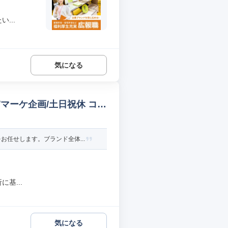
...
気になる
マーケ企画/土日祝休 コー
任せします。ブランド全体...
基...
気になる