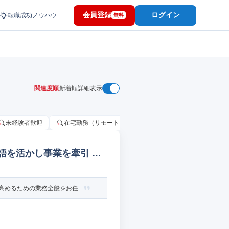
会員登録
ログイン
転職成功ノウハウ
無料
関連度順
新着順
詳細表示
未経験者歓迎
在宅勤務（リモートワーク）OK
家賃補助・住宅手当
英語を活かし事業を牽引 商
めるための業務全般をお任...