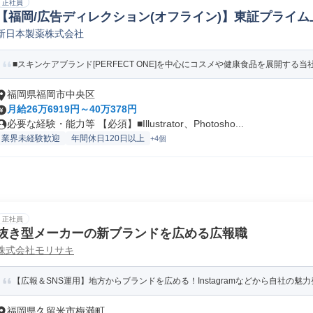
正社員
【福岡/広告ディレクション(オフライン)】東証プライム上
新日本製薬株式会社
ィレクター
■スキンケアブランド[PERFECT ONE]を中心にコスメや健康食品を展開する当社
福岡県福岡市中央区
月給26万6919円～40万378円
必要な経験・能力等 【必須】■Illustrator、Photosho...
業界未経験歓迎
年間休日120日以上
+4個
正社員
抜き型メーカーの新ブランドを広める広報職
株式会社モリサキ
【広報＆SNS運用】地方からブランドを広める！Instagramなどから自社の魅
福岡県久留米市梅満町