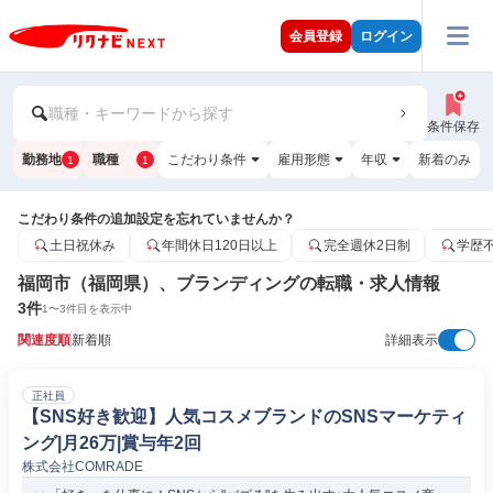
会員登録
ログイン
職種・キーワードから探す
条件保存
勤務地
職種
こだわり条件
雇用形態
年収
新着のみ
1
1
こだわり条件の追加設定を忘れていませんか？
土日祝休み
年間休日120日以上
完全週休2日制
学歴
福岡市（福岡県）、ブランディングの転職・求人情報
3
件
1
〜
3
件目を表示中
関連度順
新着順
詳細表示
正社員
【SNS好き歓迎】人気コスメブランドのSNSマーケティ
ング|月26万|賞与年2回
株式会社COMRADE