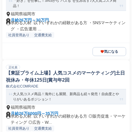
「好き」を仕事に！SNSから"バズる"を生み出す♪大人気コスメ商
品！
福岡県福岡市
月給26万円～30万円
求める人材: 以下いずれかの経験がある方 ・SNSマーケティン
グ ・広告運用 ...
社員登用あり
交通費支給
気になる
正社員
【東証プライム上場】人気コスメのマーケティング|土日
祝休み・年休125日|賞与年2回
株式会社COMRADE
大人気コスメ商品！海外にも展開、新商品も続々発売！自由度とや
りがいあるポジション！
福岡県福岡市
月給26万6000円～35万円
求める人材: 以下いずれかの経験がある方 ◎販売促進・マーケ
ティング ◎広告・W...
社員登用あり
交通費支給