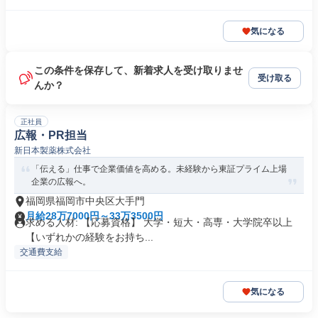
気になる
この条件を保存して、新着求人を受け取りませ
受け取る
んか？
正社員
広報・PR担当
新日本製薬株式会社
「伝える」仕事で企業価値を高める。未経験から東証プライム上場
企業の広報へ。
福岡県福岡市中央区大手門
月給28万7000円～33万3500円
求める人材: 【応募資格】 大学・短大・高専・大学院卒以上
【いずれかの経験をお持ち...
交通費支給
気になる