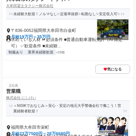
大牟田冨士タクシー株式会社
未経験大歓迎！ノルマなし✨定着率抜群✨転勤なし✨安定収入可✨
〒836-0052福岡県大牟田市白金町
月給19万円～35万円
求めている人材 ⏩必須条件 ■普通自動車運転免許（AT限定
可） ✅歓迎条件 ■未経験...
制服あり
業界未経験歓迎
+29個
気になる
正社員
営業職
株式会社 にしけい
＜NISIKでおなじみ＞安心・安定の地元大手警備会社で働こう！営
業経験者歓迎！
福岡県大牟田市栄町
月給23万7500円～28万6680円