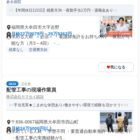
倉永病院
【年間休日122日】残業月3h・夜勤手当1万円・退職金あり
福岡県大牟田市大字吉野
月給22万9079円～26万9363円
求める人材: ＜必須＞ ・看護師免許をお持ちの方 ・夜勤が可
能な方（月3～4回） ・...
残業なし
交通費支給
気になる
NEW
正社員
配管工事の現場作業員
株式会社ヤマセイ総設
手当充実★こまめな休憩あり♪働きやすい環境で経験を活かそう✨
〒836-0067福岡県大牟田市四山町
月給24万5000円以上
求めている人材 ・学歴不問 ・要普通自動車免許（AT限定可）
・配管工事の実務経験が3...