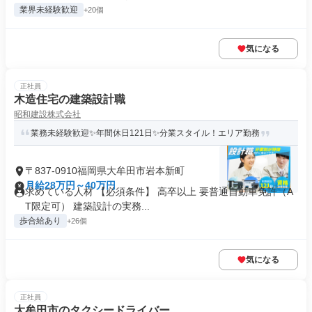
業界未経験歓迎
+20個
気になる
正社員
木造住宅の建築設計職
昭和建設株式会社
業務未経験歓迎✨年間休日121日✨分業スタイル！エリア勤務
〒837-0910福岡県大牟田市岩本新町
月給28万円～40万円
求めている人材 【必須条件】 高卒以上 要普通自動車免許（A
T限定可） 建築設計の実務...
歩合給あり
+26個
気になる
正社員
大牟田市のタクシードライバー