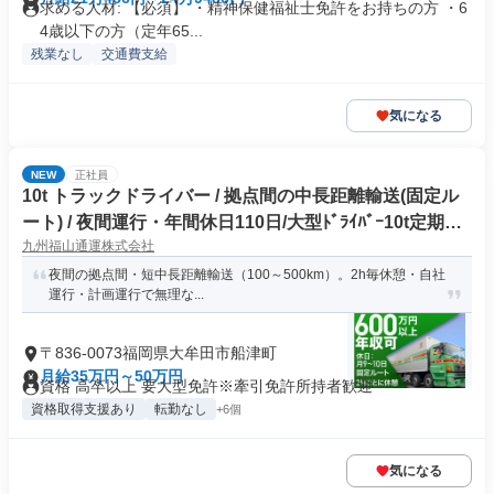
求める人材: 【必須】 ・精神保健福祉士免許をお持ちの方 ・6
4歳以下の方（定年65...
残業なし
交通費支給
気になる
NEW
正社員
10t トラックドライバー / 拠点間の中長距離輸送(固定ル
ート) / 夜間運行・年間休日110日/大型ﾄﾞﾗｲﾊﾞｰ10t定期夜
九州福山通運株式会社
間幹線便(正社員)
夜間の拠点間・短中長距離輸送（100～500km）。2h毎休憩・自社
運行・計画運行で無理な...
〒836-0073福岡県大牟田市船津町
月給35万円～50万円
資格 高卒以上 要大型免許※牽引免許所持者歓迎
資格取得支援あり
転勤なし
+6個
気になる