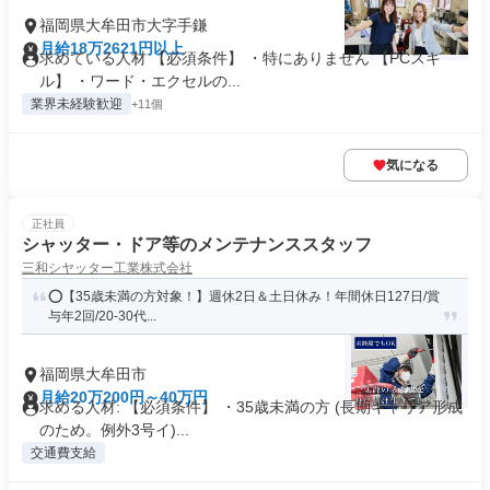
福岡県大牟田市大字手鎌
月給18万2621円以上
求めている人材 【必須条件】 ・特にありません 【PCスキ
ル】 ・ワード・エクセルの...
業界未経験歓迎
+11個
気になる
正社員
シャッター・ドア等のメンテナンススタッフ
三和シヤッター工業株式会社
⭕️【35歳未満の方対象！】週休2日＆土日休み！年間休日127日/賞
与年2回/20-30代...
福岡県大牟田市
月給20万200円～40万円
求める人材: 【必須条件】 ・35歳未満の方 (長期キャリア形成
のため。例外3号イ)...
交通費支給