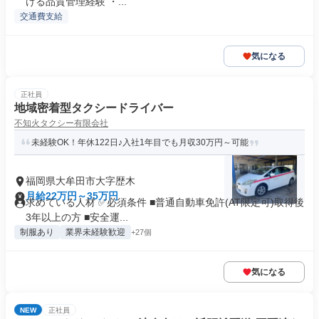
ける品質管理経験 ・...
交通費支給
気になる
正社員
地域密着型タクシードライバー
不知火タクシー有限会社
未経験OK！年休122日♪入社1年目でも月収30万円～可能
福岡県大牟田市大字歴木
月給22万円～35万円
求めている人材 ✅必須条件 ■普通自動車免許(AT限定可)取得後
3年以上の方 ■安全運...
制服あり
業界未経験歓迎
+27個
気になる
NEW
正社員