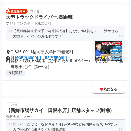
正社員
大型トラックドライバー/長距離
フジトランスポート株式会社
【長距離輸送最大手で将来性抜群】あなたの経験をフルに活かせる
大型ドライバーのお仕事です！
〒836-0011福岡県大牟田市健老町
月給35万4000円～55万5500円
資格・経験 65歳迄（定年のため※省令1号） 【必須】 ・大型
自動車免許（第一種） ...
長期歓迎
気になる
正社員
【新鮮市場サカイ 田隈本店】店舗スタッフ(鮮魚)
有限会社 スーク
スーパーだけど日祝お休み！年始やGWなど長期休みも取りやすい
ので圧倒的に働きやすい職場環境...