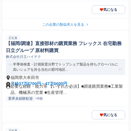
気になる
この企業の類似求人を見る
正社員
【福岡/調達】直接部材の購買業務 フレックス 在宅勤務
日立グループ 原材料購買
株式会社日立ハイテク
半導体検査・計測装置分野でトップシェア製品を持ちグローバルに
高いシェアを誇る当社の那珂地区...
福岡県大牟田市
月給37万6700円～47万6600円
必要な経験・能力等 【いずれか必須】■調達購買業務■工業製
品、機械系の営業 ■生産管理...
業界未経験歓迎
+9個
気になる
正社員