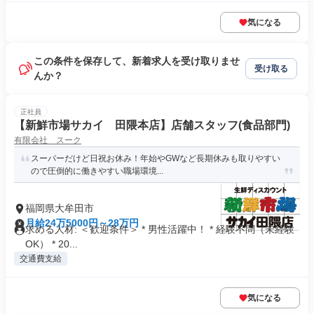
気になる
この条件を保存して、新着求人を受け取りませ
受け取る
んか？
正社員
【新鮮市場サカイ 田隈本店】店舗スタッフ(食品部門)
有限会社 スーク
スーパーだけど日祝お休み！年始やGWなど長期休みも取りやすい
ので圧倒的に働きやすい職場環境...
福岡県大牟田市
月給24万5000円～28万円
求める人材: ＜歓迎条件＞ * 男性活躍中！ * 経験不問（未経験
OK） * 20...
交通費支給
気になる