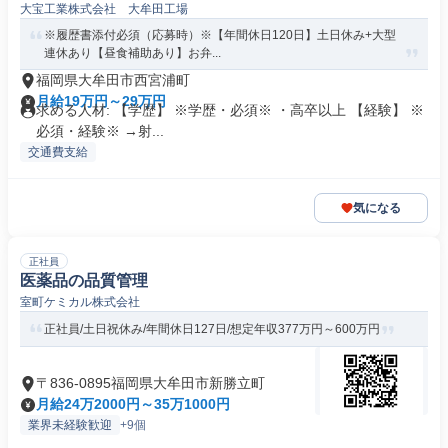
大宝工業株式会社 大牟田工場
※履歴書添付必須（応募時）※【年間休日120日】土日休み+大型
連休あり【昼食補助あり】お弁...
福岡県大牟田市西宮浦町
月給19万円～29万円
求める人材: 【学歴】 ※学歴・必須※ ・高卒以上 【経験】 ※
必須・経験※ →射...
交通費支給
気になる
正社員
医薬品の品質管理
室町ケミカル株式会社
正社員/土日祝休み/年間休日127日/想定年収377万円～600万円
〒836-0895福岡県大牟田市新勝立町
月給24万2000円～35万1000円
業界未経験歓迎
+9個