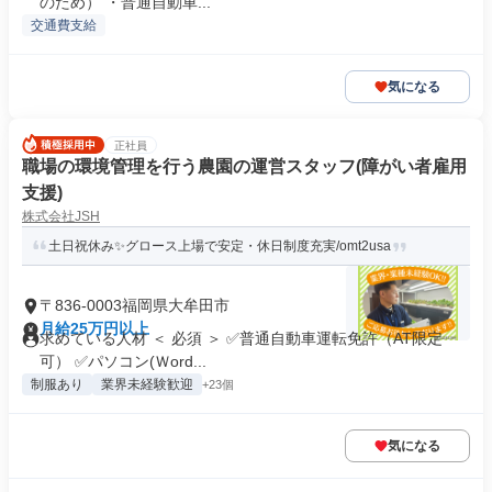
のため） ・普通自動車...
交通費支給
気になる
正社員
職場の環境管理を行う農園の運営スタッフ(障がい者雇用
支援)
株式会社JSH
土日祝休み✨グロース上場で安定・休日制度充実/omt2usa
〒836-0003福岡県大牟田市
月給25万円以上
求めている人材 ＜ 必須 ＞ ✅普通自動車運転免許（AT限定
可） ✅パソコン(Ｗord...
制服あり
業界未経験歓迎
+23個
気になる