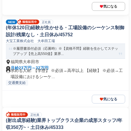
気になる
NEW
正社員
(年休120日)経験が生かせる・工場設備のシーケンス制御
設計/残業なし・土日休み/45752
大宝工業株式会社 大牟田工場
※履歴書添付必須（応募時）※【資格不問】経験を生かしてステッ
プアップ【売上高550億】業界...
福岡県大牟田市
月給23万円～32万円
求める人材: 【学歴】 ※必須→高卒以上 【経験】 ※必須→工
場設備におけるシーケ...
交通費支給
気になる
正社員
(射出成形経験)業界トップクラス企業の成形スタッフ/年
収350万~・土日休み/45333