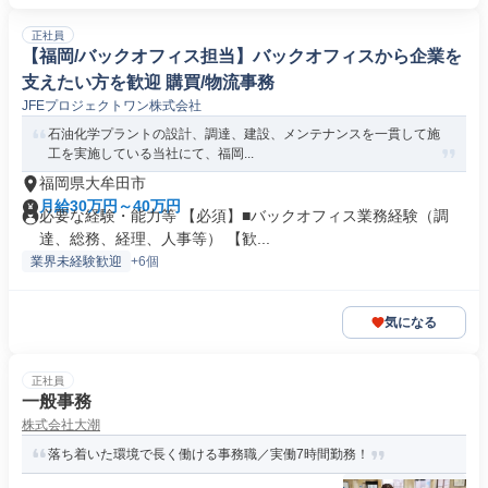
正社員
【福岡/バックオフィス担当】バックオフィスから企業を
支えたい方を歓迎 購買/物流事務
JFEプロジェクトワン株式会社
石油化学プラントの設計、調達、建設、メンテナンスを一貫して施
工を実施している当社にて、福岡...
福岡県大牟田市
月給30万円～40万円
必要な経験・能力等 【必須】■バックオフィス業務経験（調
達、総務、経理、人事等） 【歓...
業界未経験歓迎
+6個
気になる
正社員
一般事務
株式会社大潮
落ち着いた環境で長く働ける事務職／実働7時間勤務！