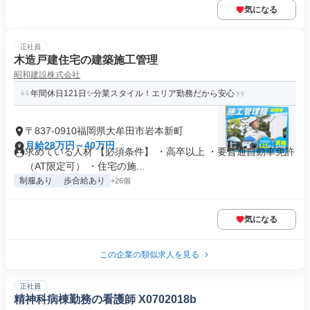
気になる
正社員
木造戸建住宅の建築施工管理
昭和建設株式会社
年間休日121日✨分業スタイル！エリア勤務だから安心
〒837-0910福岡県大牟田市岩本新町
月給28万円～40万円
求めている人材 【必須条件】 ・高卒以上 ・要普通自動車免許
（AT限定可） ・住宅の施...
制服あり
歩合給あり
+26個
気になる
この企業の類似求人を見る
正社員
精神科病棟勤務の看護師 X0702018b