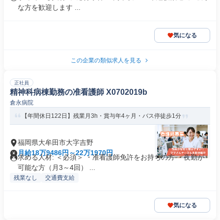
な方を歓迎します ...
気になる
この企業の類似求人を見る
正社員
精神科病棟勤務の准看護師 X0702019b
倉永病院
【年間休日122日】残業月3h・賞与年4ヶ月・バス停徒歩1分
福岡県大牟田市大字吉野
月給18万9486円～22万1970円
求める人材: ＜必須＞ ・准看護師免許をお持ちの方 ・夜勤が
可能な方（月3～4回） ...
残業なし
交通費支給
気になる