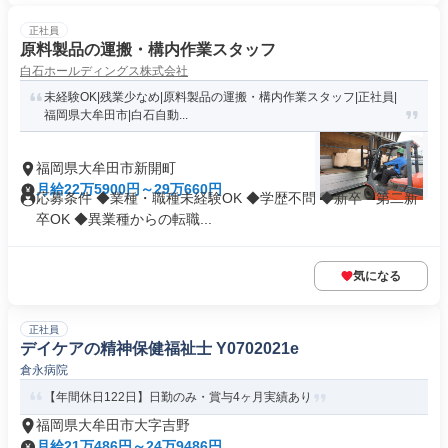
正社員
原料製品の運搬・構内作業スタッフ
白石ホールディングス株式会社
未経験OK|残業少なめ|原料製品の運搬・構内作業スタッフ|正社員|
福岡県大牟田市|白石自動...
福岡県大牟田市新開町
月給22万5900円～29万660円
応募条件 ◆業種・職種未経験OK ◆学歴不問 ◆新卒・第二新
卒OK ◆異業種からの転職...
気になる
正社員
デイケアの精神保健福祉士 Y0702021e
倉永病院
【年間休日122日】日勤のみ・賞与4ヶ月実績あり
福岡県大牟田市大字吉野
月給21万486円～24万9486円