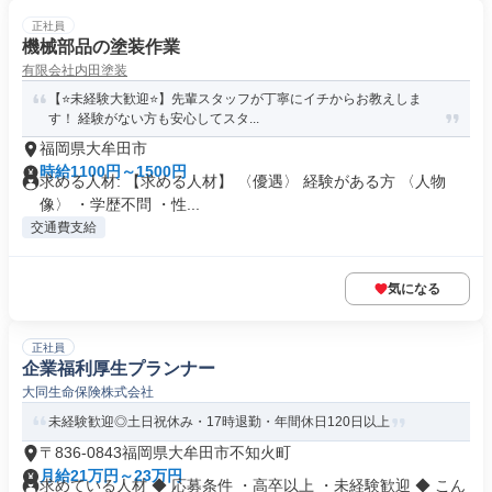
正社員
機械部品の塗装作業
有限会社内田塗装
【⭐未経験大歓迎⭐】先輩スタッフが丁寧にイチからお教えしま
す！ 経験がない方も安心してスタ...
福岡県大牟田市
時給1100円～1500円
求める人材: 【求める人材】 〈優遇〉 経験がある方 〈人物
像〉 ・学歴不問 ・性...
交通費支給
気になる
正社員
企業福利厚生プランナー
大同生命保険株式会社
未経験歓迎◎土日祝休み・17時退勤・年間休日120日以上
〒836-0843福岡県大牟田市不知火町
月給21万円～23万円
求めている人材 ◆ 応募条件 ・高卒以上 ・未経験歓迎 ◆ こん