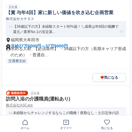
正社員
【賞 与年4回】家に新しい価値を吹き込む企画営業
株式会社カチタス
【39歳以下の方】未経験スタート90%超！＼成果は年8回の報酬で
還元／業界No.1の安定基...
福岡県大牟田市
月給27万6000円～37万5000円
求める人材: 【必須条件】 ・39歳以下の方（長期キャリア形成
のため） ・普通自...
交通費支給
気になる
正社員
訪問入浴の介護職員(運転あり)
株式会社ASCare
未経験からチャレンジするならこの職種！夜勤なし・土日定休の訪
問入浴サービス
ホーム
オファー
気になる