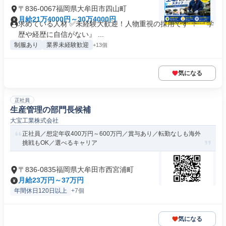
〒836-0067福岡県大牟田市四山町
月給21万4000円～30万4000円
求めている人材 ✅未経験大歓迎！人物重視の採用です ！ 『学
歴や経歴に自信がない』 ...
制服あり
業界未経験歓迎
+13個
気になる
正社員
生産管理の部門長候補
大宝工業株式会社
正社員／想定年収400万円～600万円／賞与あり／転勤なしも海外
挑戦もOK／選べるキャリア
〒836-0835福岡県大牟田市西宮浦町
月給23万円～37万円
年間休日120日以上
+7個
気になる