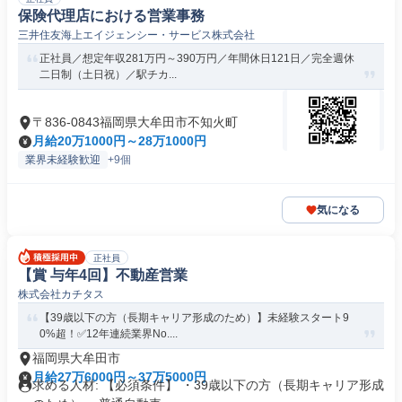
保険代理店における営業事務
三井住友海上エイジェンシー・サービス株式会社
正社員／想定年収281万円～390万円／年間休日121日／完全週休
二日制（土日祝）／駅チカ...
〒836-0843福岡県大牟田市不知火町
月給20万1000円～28万1000円
業界未経験歓迎
+9個
気になる
正社員
【賞 与年4回】不動産営業
株式会社カチタス
【39歳以下の方（長期キャリア形成のため）】未経験スタート9
0%超！✅12年連続業界No....
福岡県大牟田市
月給27万6000円～37万5000円
求める人材: 【必須条件】 ・39歳以下の方（長期キャリア形成