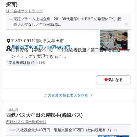
択可)
株式会社サンドラッグ
東証プライム上場企業！20・30代活躍中！月3日の希望休OK／販
売ノルマなし／年収例32歳...
〒837-0911福岡県大牟田市
月給22万4030円～34万4430円
応募資格 【学歴不問】 ※未経験者歓迎／第二新卒者歓迎 ＼サ
ンドラッグで実現できるこ...
業界未経験歓迎
+11個
気になる
この企業の類似求人を見る
正社員
西鉄バス大牟田の運転手(路線バス)
西鉄バス久留米株式会社
✅入社祝金最大40万円・引越支援金10万円（社内規定有り）