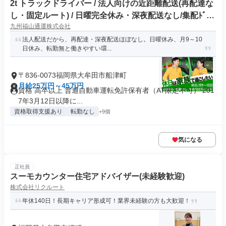
2t トラックドライバー / 法人向けの近距離配送(再配達な
し・固定ルート) / 日曜完全休み・深夜配送なし/集配ﾄﾞﾗｲ
九州福山通運株式会社
ﾊﾞｰ2t(正社員)
法人配送だから、再配達・深夜配送ほぼなし。日曜休み、月9～10
日休み、転勤無と働きやすい環...
〒836-0073福岡県大牟田市船津町
月給25万円～45万円
資格 高卒以上 普通自動車運転免許保有者（AT限定不可） 201
7年3月12日以降に...
資格取得支援あり
転勤なし
+9個
気になる
正社員
スーモカウンター住宅アドバイザー(未経験歓迎)
株式会社リクルート
年休140日！長期キャリア形成可！業界未経験の方も大歓迎！