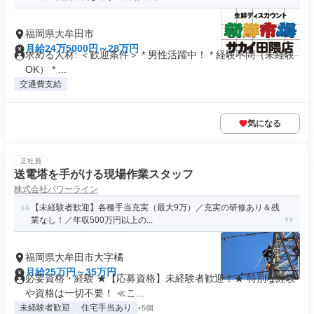
福岡県大牟田市
月給24万5000円～28万円
求める人材: ＜歓迎条件＞ * 男性活躍中！ * 経験不問（未経験
OK） * ...
交通費支給
気になる
正社員
送電塔を手がける現場作業スタッフ
株式会社パワーライン
【未経験者歓迎】各種手当充実（最大9万）／充実の研修あり＆残
業なし！／年収500万円以上の...
福岡県大牟田市大字橘
月給25万円～35万円
必要資格・経験 ★【応募資格】未経験者歓迎！★ 特別な経験
や資格は一切不要！ ≪こ...
未経験者歓迎
住宅手当あり
+5個