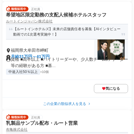
正社員
希望地区限定勤務の支配人候補ホテルスタッフ
ルートインジャパン株式会社
【ルートインホテルズ】未来の店舗責任者を募集【AIインタビュー
動画での1次選考実施中！】
福岡県大牟田市岬町
月給31万円～41万円
資格 ■高卒以上 ■バイトリーダーや、少人数チームの リーダー
等の経験がある方 ■基...
中途入社50％以上
+10個
気になる
この企業の類似求人を見る
正社員
乳製品サンプル配布・ルート営業
布亀株式会社