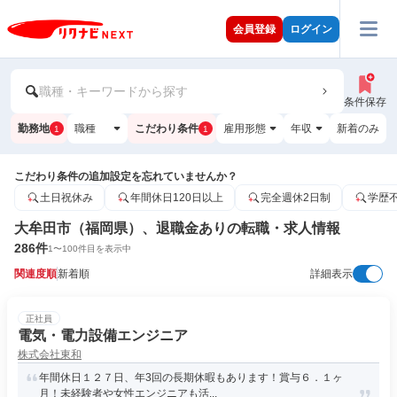
会員登録
ログイン
職種・キーワードから探す
条件保存
勤務地
職種
こだわり条件
雇用形態
年収
新着のみ
1
1
こだわり条件の追加設定を忘れていませんか？
土日祝休み
年間休日120日以上
完全週休2日制
学歴
大牟田市（福岡県）、退職金ありの転職・求人情報
286
件
1
〜
100
件目を表示中
関連度順
新着順
詳細表示
正社員
電気・電力設備エンジニア
株式会社東和
年間休日１２７日、年3回の長期休暇もあります！賞与６．１ヶ
月！未経験者や女性エンジニアも活...