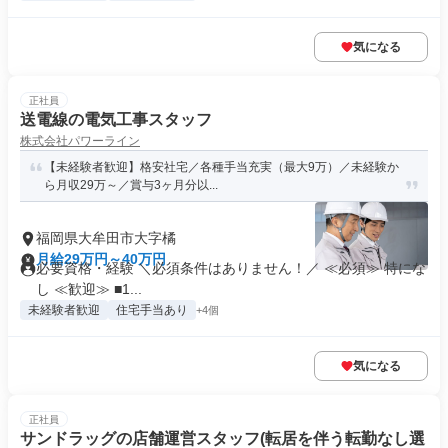
気になる
正社員
送電線の電気工事スタッフ
株式会社パワーライン
【未経験者歓迎】格安社宅／各種手当充実（最大9万）／未経験か
ら月収29万～／賞与3ヶ月分以...
福岡県大牟田市大字橘
月給29万円～40万円
必要資格・経験 ＼必須条件はありません！／ ≪必須≫ 特にな
し ≪歓迎≫ ■1...
未経験者歓迎
住宅手当あり
+4個
気になる
正社員
サンドラッグの店舗運営スタッフ(転居を伴う転勤なし選