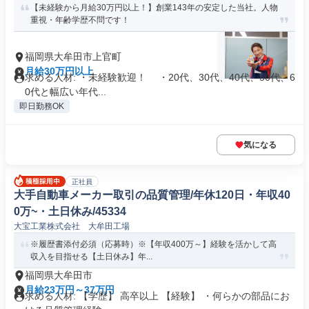
【未経験から月給30万円以上！】創業143年の安定した当社。人物
重視・年齢学歴不問です！
福岡県大牟田市上官町
月給30万円以上
求める人材: ・未経験歓迎！ ・20代、30代、40代、50代、6
0代と幅広い年代...
即日勤務OK
気になる
正社員
大手自動車メーカー取引の品質管理/年休120日・年収40
0万~・土日休み/45334
大宝工業株式会社 大牟田工場
※履歴書添付必須（応募時）※【年収400万～】経験を活かして高
収入を目指せる【土日休み】年...
福岡県大牟田市
月給23万円～37万円
求める人材: 【学歴】 高卒以上 【経験】 ・何らかの部品にお