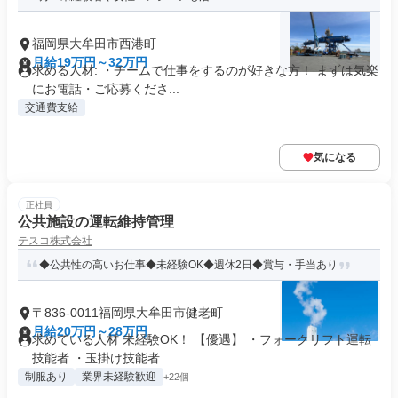
福岡県大牟田市西港町
月給19万円～32万円
求める人材: ・チームで仕事をするのが好きな方！ まずは気楽
にお電話・ご応募くださ...
交通費支給
気になる
正社員
公共施設の運転維持管理
テスコ株式会社
◆公共性の高いお仕事◆未経験OK◆週休2日◆賞与・手当あり
〒836-0011福岡県大牟田市健老町
月給20万円～28万円
求めている人材 未経験OK！ 【優遇】 ・フォークリフト運転
技能者 ・玉掛け技能者 ...
制服あり
業界未経験歓迎
+22個