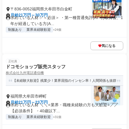
〒836-0052福岡県大牟田市白金町
月給21万円～30万円
求めている人材 ✅＜必須＞ ・第一種普通免許(AT可)取得後、1
年が経過している方(A...
制服あり
業界未経験歓迎
+24個
気になる
正社員
ドコモショップ販売スタッフ
株式会社九州電話通信機
【未経験大歓迎】残業少！業界屈指のインセン率！人間関係も抜群
福岡県大牟田市岬町
月給21万円～23万円
求めている人材 ＼＼⭐業界・職種未経験の方も大歓迎⭐／／
【必須条件】 ・40歳以下...
制服あり
業界未経験歓迎
+31個