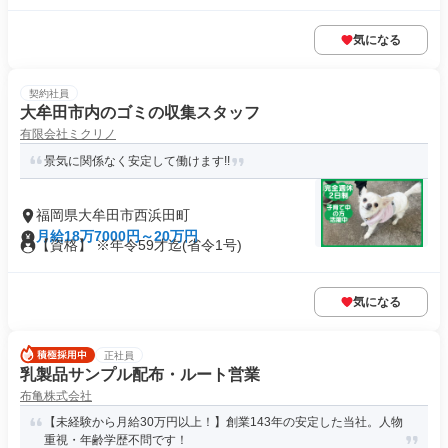
気になる
契約社員
大牟田市内のゴミの収集スタッフ
有限会社ミクリノ
景気に関係なく安定して働けます!!
福岡県大牟田市西浜田町
月給18万7000円～20万円
【資格】 ※年令59才迄(省令1号)
気になる
正社員
乳製品サンプル配布・ルート営業
布亀株式会社
【未経験から月給30万円以上！】創業143年の安定した当社。人物
重視・年齢学歴不問です！