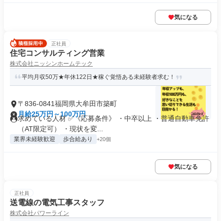
気になる
正社員
住宅コンサルティング営業
株式会社ニッシンホームテック
平均月収50万★年休122日★稼ぐ覚悟ある未経験者求む！
〒836-0841福岡県大牟田市築町
月給25万円～100万円
求めている人材 ✅《応募条件》 ・中卒以上 ・普通自動車免許
（AT限定可） ・現状を変...
業界未経験歓迎
歩合給あり
+20個
気になる
正社員
送電線の電気工事スタッフ
株式会社パワーライン