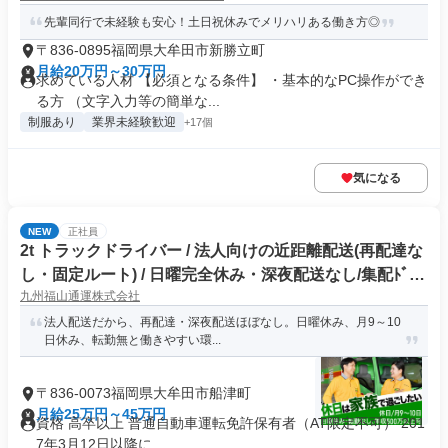
先輩同行で未経験も安心！土日祝休みでメリハリある働き方◎
〒836-0895福岡県大牟田市新勝立町
月給20万円～30万円
求めている人材 【必須となる条件】 ・基本的なPC操作ができ
る方 （文字入力等の簡単な...
制服あり
業界未経験歓迎
+17個
気になる
NEW
正社員
2t トラックドライバー / 法人向けの近距離配送(再配達な
し・固定ルート) / 日曜完全休み・深夜配送なし/集配ﾄﾞﾗｲ
九州福山通運株式会社
ﾊﾞｰ2t(正社員)
法人配送だから、再配達・深夜配送ほぼなし。日曜休み、月9～10
日休み、転勤無と働きやすい環...
〒836-0073福岡県大牟田市船津町
月給25万円～45万円
資格 高卒以上 普通自動車運転免許保有者（AT限定不可） 201
7年3月12日以降に...