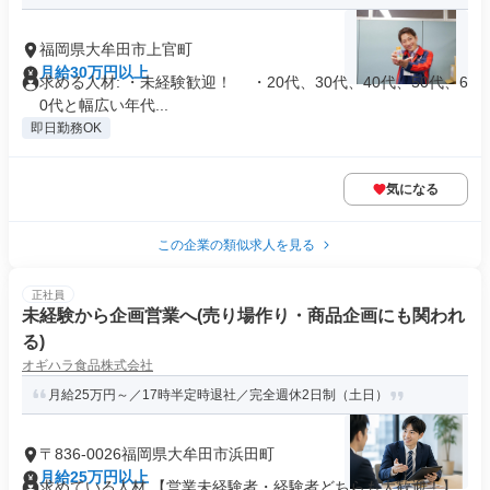
福岡県大牟田市上官町
月給30万円以上
求める人材: ・未経験歓迎！ ・20代、30代、40代、50代、6
0代と幅広い年代...
即日勤務OK
気になる
この企業の類似求人を見る
正社員
未経験から企画営業へ(売り場作り・商品企画にも関われ
る)
オギハラ食品株式会社
月給25万円～／17時半定時退社／完全週休2日制（土日）
〒836-0026福岡県大牟田市浜田町
月給25万円以上
求めている人材 【営業未経験者・経験者どちらも大歓迎！】