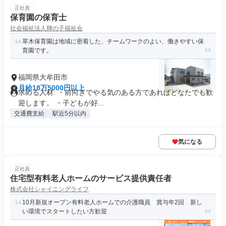
正社員
保育園の保育士
社会福祉法人輝の子福祉会
草木保育園は地域に密着した、チームワークのよい、働きやすい保
育園です。
福岡県大牟田市
月給18万5000円以上
求める人材: ・前向きでやる気のある方であればどなたでも歓
迎します。 ・子どもが好...
交通費支給
駅近5分以内
気になる
正社員
住宅型有料老人ホームのサービス提供責任者
株式会社シャイニングライフ
10月新規オープン有料老人ホームでの介護職員 賞与年2回 新し
い環境でスタートしたい方歓迎