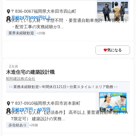
〒836-0067福岡県大牟田市四山町
月給24万5000円以上
求めている人材 ・学歴不問 ・要普通自動車免許（AT限定可）
・配管工事の実務経験が3...
業界未経験歓迎
+20個
気になる
正社員
木造住宅の建築設計職
昭和建設株式会社
業務未経験歓迎✨年間休日121日✨分業スタイル！エリア勤務
〒837-0910福岡県大牟田市岩本新町
月給28万円～40万円
求めている人材 【必須条件】 高卒以上 要普通自動車免許（A
T限定可） 建築設計の実務...
歩合給あり
+26個