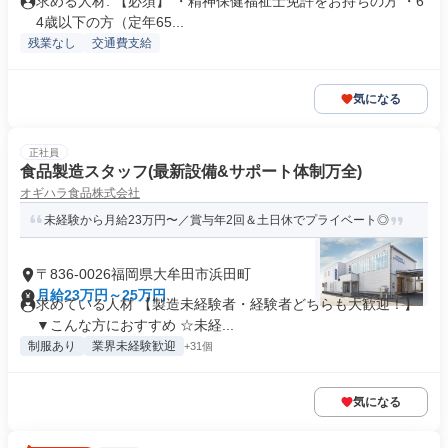
求める人材: 【必須】 ・精神保健福祉士免許をお持ちの方 ・6
4歳以下の方（定年65...
残業なし
交通費支給
気になる
正社員
食品製造スタッフ(最新設備&サポート体制万全)
オギハラ食品株式会社
未経験から月給23万円〜／賞与年2回＆土日休でプライベート◎
〒836-0026福岡県大牟田市浜田町
月給23万円～25万円
求めている人材 【製造未経験者・経験者どちらも大歓迎！】
▼こんな方におすすめ ☆未経...
制服あり
業界未経験歓迎
+31個
気になる