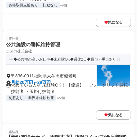
資格取得支援あり
転勤なし
+9個
気になる
正社員
公共施設の運転維持管理
テスコ株式会社
◆公共性の高いお仕事◆未経験OK◆週休2日◆賞与・手当あり
〒836-0011福岡県大牟田市健老町
月給20万円～28万円
求めている人材 未経験OK！ 【優遇】 ・フォークリフト運転
技能者 ・玉掛け技能者 ...
制服あり
業界未経験歓迎
+22個
気になる
正社員