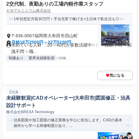
2交代制、夜勤ありの工場内軽作業スタッフ
ＫＭアルミニウム株式会社
1年目想定月収30万円！手当充実で稼げる×土日休で私生活も◎
〒836-0067福岡県大牟田市四山町
月給18万2500円～22万5100円
求めている人材 〈20～40代が多数活躍中✨️〉 ✨️経験不問 ✨️知
識不問 ✨️職...
制服あり
業界未経験歓迎
+28個
気になる
正社員
未経験歓迎|CADオペレーター|大牟田市|図面修正・治具
設計サポート
株式会社BREXA Technology
治具図面や加工図面の修正業務を中心に担当します。CADの基本
操作から学べる研修制度があり、...