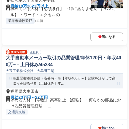
福岡県大牟田市大字手鎌
月給18万2621円以上
求めている人材 【必須条件】 ・特にありません 【PCスキ
ル】 ・ワード・エクセルの...
業界未経験歓迎
+11個
気になる
正社員
大手自動車メーカー取引の品質管理/年休120日・年収40
0万~・土日休み/45334
大宝工業株式会社 大牟田工場
※履歴書添付必須（応募時）※【年収400万～】経験を活かして高
収入を目指せる【土日休み】年...
福岡県大牟田市
月給23万円～37万円
求める人材: 【学歴】 高卒以上 【経験】 ・何らかの部品にお
ける品質管理経験 ・...
交通費支給
気になる