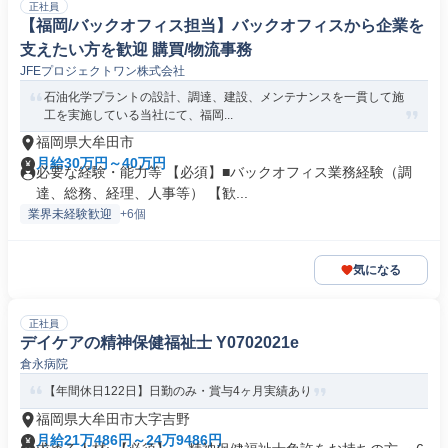
正社員
【福岡/バックオフィス担当】バックオフィスから企業を
支えたい方を歓迎 購買/物流事務
JFEプロジェクトワン株式会社
石油化学プラントの設計、調達、建設、メンテナンスを一貫して施
工を実施している当社にて、福岡...
福岡県大牟田市
月給30万円～40万円
必要な経験・能力等 【必須】■バックオフィス業務経験（調
達、総務、経理、人事等） 【歓...
業界未経験歓迎
+6個
気になる
正社員
デイケアの精神保健福祉士 Y0702021e
倉永病院
【年間休日122日】日勤のみ・賞与4ヶ月実績あり
福岡県大牟田市大字吉野
月給21万486円～24万9486円