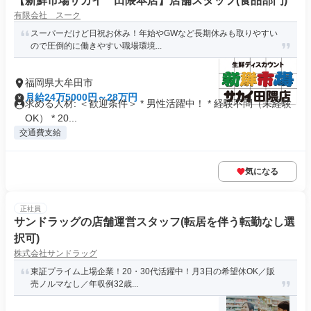
【新鮮市場サカイ 田隈本店】店舗スタッフ(食品部門)
有限会社 スーク
スーパーだけど日祝お休み！年始やGWなど長期休みも取りやすい
ので圧倒的に働きやすい職場環境...
福岡県大牟田市
月給24万5000円～28万円
求める人材: ＜歓迎条件＞ * 男性活躍中！ * 経験不問（未経験
OK） * 20...
交通費支給
気になる
正社員
サンドラッグの店舗運営スタッフ(転居を伴う転勤なし選
択可)
株式会社サンドラッグ
東証プライム上場企業！20・30代活躍中！月3日の希望休OK／販
売ノルマなし／年収例32歳...