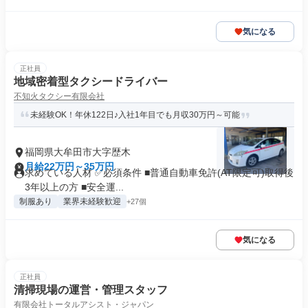
気になる
正社員
地域密着型タクシードライバー
不知火タクシー有限会社
未経験OK！年休122日♪入社1年目でも月収30万円～可能
福岡県大牟田市大字歴木
月給22万円～35万円
求めている人材 ✅必須条件 ■普通自動車免許(AT限定可)取得後
3年以上の方 ■安全運...
制服あり
業界未経験歓迎
+27個
気になる
正社員
清掃現場の運営・管理スタッフ
有限会社トータルアシスト・ジャパン