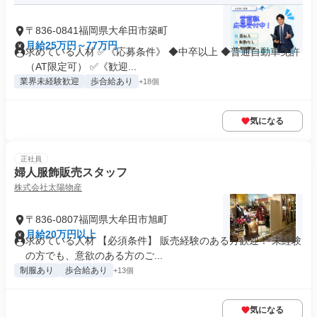
〒836-0841福岡県大牟田市築町
月給25万円～77万円
求めている人材 ✅《応募条件》 ◆中卒以上 ◆普通自動車免許
（AT限定可） ✅《歓迎...
業界未経験歓迎
歩合給あり
+18個
気になる
正社員
婦人服飾販売スタッフ
株式会社太陽物産
〒836-0807福岡県大牟田市旭町
月給20万円以上
求めている人材 【必須条件】 販売経験のある方歓迎！ 未経験
の方でも、意欲のある方のご...
制服あり
歩合給あり
+13個
気になる