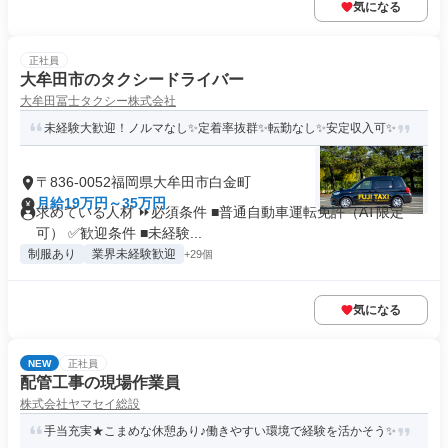
気になる
正社員
大牟田市のタクシードライバー
大牟田冨士タクシー株式会社
未経験大歓迎！ノルマなし✨定着率抜群✨転勤なし✨安定収入可✨
〒836-0052福岡県大牟田市白金町
月給19万円～35万円
求めている人材 ⏩必須条件 ■普通自動車運転免許（AT限定
可） ✅歓迎条件 ■未経験...
制服あり
業界未経験歓迎
+29個
気になる
NEW
正社員
配管工事の現場作業員
株式会社ヤマセイ総設
手当充実★こまめな休憩あり♪働きやすい環境で経験を活かそう✨