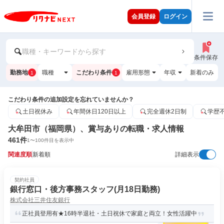
会員登録
ログイン
職種・キーワードから探す
条件保存
勤務地
職種
こだわり条件
雇用形態
年収
新着のみ
1
1
こだわり条件の追加設定を忘れていませんか？
土日祝休み
年間休日120日以上
完全週休2日制
学歴
大牟田市（福岡県）、賞与ありの転職・求人情報
461
件
1
〜
100
件目を表示中
関連度順
新着順
詳細表示
契約社員
銀行窓口・後方事務スタッフ(月18日勤務)
株式会社三井住友銀行
正社員登用有★16時半退社・土日祝休で家庭と両立！女性活躍中