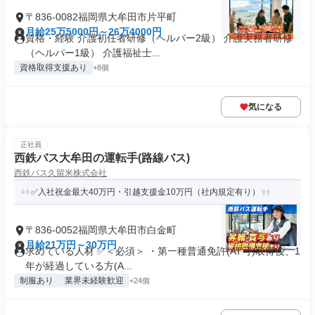
〒836-0082福岡県大牟田市片平町
月給25万5000円～26万4000円
資格・経験 介護初任者研修（ヘルパー2級） 介護実務者研修
（ヘルパー1級） 介護福祉士...
資格取得支援あり
+8個
気になる
正社員
西鉄バス大牟田の運転手(路線バス)
西鉄バス久留米株式会社
✅入社祝金最大40万円・引越支援金10万円（社内規定有り）
〒836-0052福岡県大牟田市白金町
月給21万円～30万円
求めている人材 ✅＜必須＞ ・第一種普通免許(AT可)取得後、1
年が経過している方(A...
制服あり
業界未経験歓迎
+24個