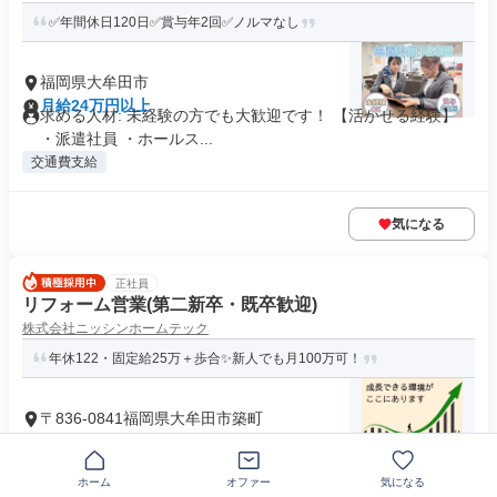
✅年間休日120日✅賞与年2回✅ノルマなし
福岡県大牟田市
月給24万円以上
求める人材: 未経験の方でも大歓迎です！ 【活かせる経験】
・派遣社員 ・ホールス...
交通費支給
気になる
正社員
リフォーム営業(第二新卒・既卒歓迎)
株式会社ニッシンホームテック
年休122・固定給25万＋歩合✨新人でも月100万可！
〒836-0841福岡県大牟田市築町
月給25万円～50万円
求めている人材 ✅《応募条件》 ・中卒以上 ・35歳まで ※長
期勤続によるキャリア形...
ホーム
オファー
気になる