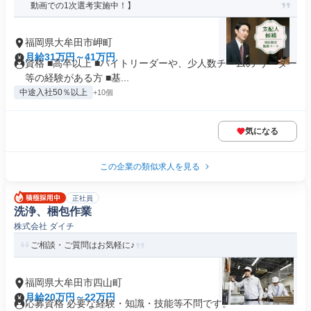
動画での1次選考実施中！】
福岡県大牟田市岬町
月給31万円～41万円
資格 ■高卒以上 ■バイトリーダーや、少人数チームの リーダー
等の経験がある方 ■基...
中途入社50％以上
+10個
気になる
この企業の類似求人を見る
正社員
洗浄、梱包作業
株式会社 ダイチ
ご相談・ご質問はお気軽に♪
福岡県大牟田市四山町
月給20万円～22万円
応募資格 必要な経験・知識・技能等不問です。