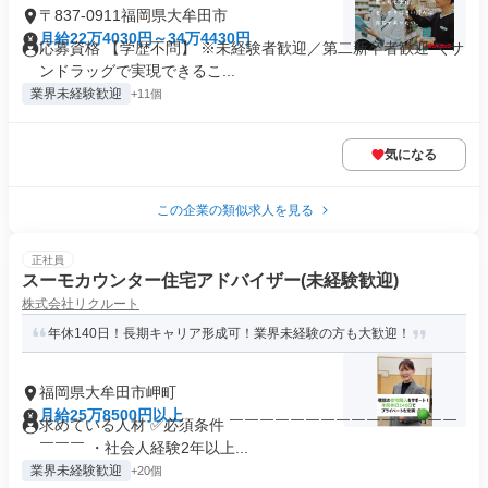
〒837-0911福岡県大牟田市
月給22万4030円～34万4430円
応募資格 【学歴不問】 ※未経験者歓迎／第二新卒者歓迎 ＼サ
ンドラッグで実現できるこ...
業界未経験歓迎
+11個
気になる
この企業の類似求人を見る
正社員
スーモカウンター住宅アドバイザー(未経験歓迎)
株式会社リクルート
年休140日！長期キャリア形成可！業界未経験の方も大歓迎！
福岡県大牟田市岬町
月給25万8500円以上
求めている人材 ✅必須条件 ￣￣￣￣￣￣￣￣￣￣￣￣￣￣￣
￣￣￣ ・社会人経験2年以上...
業界未経験歓迎
+20個