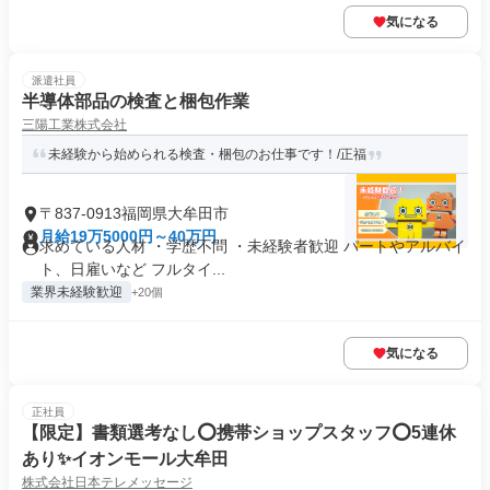
気になる
派遣社員
半導体部品の検査と梱包作業
三陽工業株式会社
未経験から始められる検査・梱包のお仕事です！/正福
〒837-0913福岡県大牟田市
月給19万5000円～40万円
求めている人材 ・学歴不問 ・未経験者歓迎 パートやアルバイ
ト、日雇いなど フルタイ...
業界未経験歓迎
+20個
気になる
正社員
【限定】書類選考なし⭕携帯ショップスタッフ⭕5連休
あり✨イオンモール大牟田
株式会社日本テレメッセージ