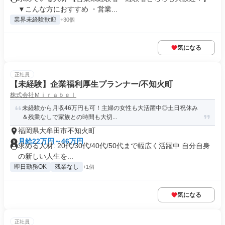
▼こんな方におすすめ ・営業...
業界未経験歓迎
+30個
気になる
正社員
【未経験】企業福利厚生プランナー/不知火町
株式会社Ｍｉｒａｂｅｌ
未経験から月収46万円も可！主婦の女性も大活躍中◎土日祝休み
＆残業なしで家族との時間も大切...
福岡県大牟田市不知火町
月給22万円～46万円
求める人材: 20代/30代/40代/50代まで幅広く活躍中 自分自身
の新しい人生を...
即日勤務OK
残業なし
+1個
気になる
正社員