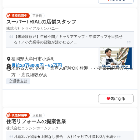
正社員
スーパーTRIALの店舗スタッフ
株式会社トライアルカンパニー
【未経験歓迎】年齢不問／キャリアアップ・年収アップを目指せ
る！／小売業等の経験が活かせる／...
福岡県大牟田市小浜町
月給20万6000円～65万円
求める人材: 必須 ・業界未経験OK 歓迎 ・小売業の経験がある
方 ・店長経験があ...
交通費支給
気になる
正社員
住宅リフォームの提案営業
株式会社ニッシンホームテック
月給25万保障★上限なし歩合！入社4ヶ月で月収100万実績✨