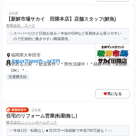
正社員
【新鮮市場サカイ 田隈本店】店舗スタッフ(鮮魚)
有限会社 スーク
スーパーだけど日祝お休み！年始やGWなど長期休みも取りやすい
ので圧倒的に働きやすい職場環境...
福岡県大牟田市
月給24万5000円～28万円
求める人材: ＜歓迎条件＞ * 男性活躍中！ * 経験不問（未経験
OK） * ...
交通費支給
気になる
正社員
住宅のリフォーム営業(転勤無し)
株式会社ニッシンホームテック
年休122・転勤なし★月25万〜/未経験で年収700万超も！