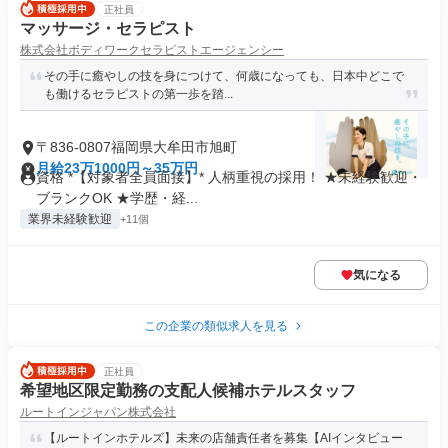
正社員
マッサージ・セラピスト
株式会社ボディワークセラピストエージェンシー
その手に癒やしの技を身につけて、何歳になっても、日本中どこで
も働けるセラピストの第一歩を踏...
〒836-0807福岡県大牟田市旭町
月給23万1000円～35万円
資格 *【対象者全員面接】* 人柄重視の採用！ ★未経験歓迎・
ブランクOK ★学歴・経...
業界未経験歓迎
+11個
気になる
この企業の類似求人を見る
正社員
希望地区限定勤務の支配人候補ホテルスタッフ
ルートインジャパン株式会社
【ルートインホテルズ】未来の店舗責任者を募集【AIインタビュー