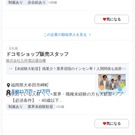
制服あり
歩合給あり
+26個
気になる
この企業の類似求人を見る
正社員
ドコモショップ販売スタッフ
株式会社九州電話通信機
【未経験大歓迎】残業少！業界屈指のインセン率！人間関係も抜群
福岡県大牟田市岬町
月給21万円～23万円
求めている人材 ＼＼⭐業界・職種未経験の方も大歓迎⭐／／
【必須条件】 ・40歳以下...
制服あり
業界未経験歓迎
+31個
気になる