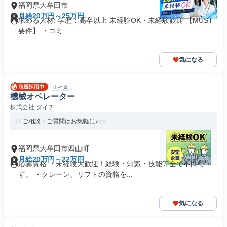
福岡県大牟田市
月給20万円～25万円
求める人材: 学歴：高卒以上 未経験OK・未経験歓迎 【MUST
要件】 ・コミ...
気になる
正社員
機械オペレーター
株式会社 ダイチ
ご相談・ご質問はお気軽に♪
福岡県大牟田市四山町
月給20万円～22万円
応募資格 ・未経験大歓迎！経験・知識・技能等全て不問で
す。 ・クレーン、リフトの資格を...
気になる