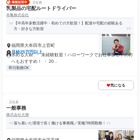
正社員
乳製品の宅配ルートドライバー
布亀株式会社
【中高年多数活躍中・初めての方歓迎！】配達や宅配の経験ある
方・好きな方歓迎
福岡県大牟田市上官町
月給25万円以上
求める人材: ・ 未経験歓迎！ハローワークでお仕事探し中の方
へもおすすめ！ ・ 20...
即日勤務OK
気になる
正社員
一般事務
株式会社大潮
落ち着いた環境で長く働ける事務職／実働7時間勤務！