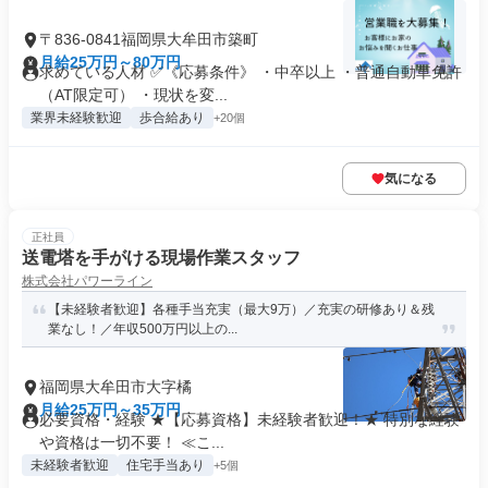
〒836-0841福岡県大牟田市築町
月給25万円～80万円
求めている人材 ✅《応募条件》 ・中卒以上 ・普通自動車免許
（AT限定可） ・現状を変...
業界未経験歓迎
歩合給あり
+20個
気になる
正社員
送電塔を手がける現場作業スタッフ
株式会社パワーライン
【未経験者歓迎】各種手当充実（最大9万）／充実の研修あり＆残
業なし！／年収500万円以上の...
福岡県大牟田市大字橘
月給25万円～35万円
必要資格・経験 ★【応募資格】未経験者歓迎！★ 特別な経験
や資格は一切不要！ ≪こ...
未経験者歓迎
住宅手当あり
+5個