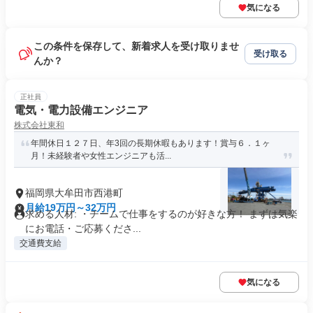
気になる
この条件を保存して、新着求人を受け取りませ
受け取る
んか？
正社員
電気・電力設備エンジニア
株式会社東和
年間休日１２７日、年3回の長期休暇もあります！賞与６．１ヶ
月！未経験者や女性エンジニアも活...
福岡県大牟田市西港町
月給19万円～32万円
求める人材: ・チームで仕事をするのが好きな方！ まずは気楽
にお電話・ご応募くださ...
交通費支給
気になる