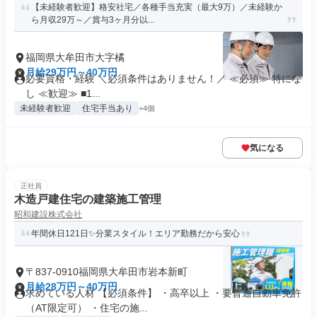
【未経験者歓迎】格安社宅／各種手当充実（最大9万）／未経験か
ら月収29万～／賞与3ヶ月分以...
福岡県大牟田市大字橘
月給29万円～40万円
必要資格・経験 ＼必須条件はありません！／ ≪必須≫ 特にな
し ≪歓迎≫ ■1...
未経験者歓迎
住宅手当あり
+4個
気になる
正社員
木造戸建住宅の建築施工管理
昭和建設株式会社
年間休日121日✨分業スタイル！エリア勤務だから安心
〒837-0910福岡県大牟田市岩本新町
月給28万円～40万円
求めている人材 【必須条件】 ・高卒以上 ・要普通自動車免許
（AT限定可） ・住宅の施...