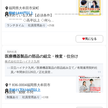
福岡県大牟田市栄町
時給1440円以上
求めている人材 【必須条件】 ￣￣￣￣￣￣￣￣￣￣￣￣￣￣
￣￣￣￣ ◇高卒以上 ◇何ら...
ランチタイム
社員登用あり
+25個
気になる
契約社員
医療機器製品の部品の組立・検査・仕分け
株式会社日立ハイテク九州
日立ハイテク九州／医療機器製品の部品組み立て／有期雇用契約社
員／年間休日126日／正社員登...
〒836-0004福岡県大牟田市
月給21万5100円以上
資格・経験 不問
制服あり
社員登用あり
+13個