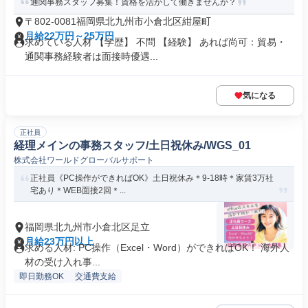
通関事務スタッフ募集！資格を活かして働きませんか？
〒802-0081福岡県北九州市小倉北区紺屋町
月給22万円～25万円
求めている人材 【学歴】 不問 【経験】 あれば尚可：貿易・
通関事務経験者は面接時優遇...
気になる
正社員
経理メインの事務スタッフ/土日祝休み/WGS_01
株式会社ワールドグローバルサポート
正社員《PC操作ができればOK》土日祝休み＊9-18時＊家賃3万社
宅あり＊WEB面接2回＊...
福岡県北九州市小倉北区足立
月給23万円以上
求める人材: PC操作（Excel・Word）ができればOK！ 海外人
材の受け入れ事...
即日勤務OK
交通費支給