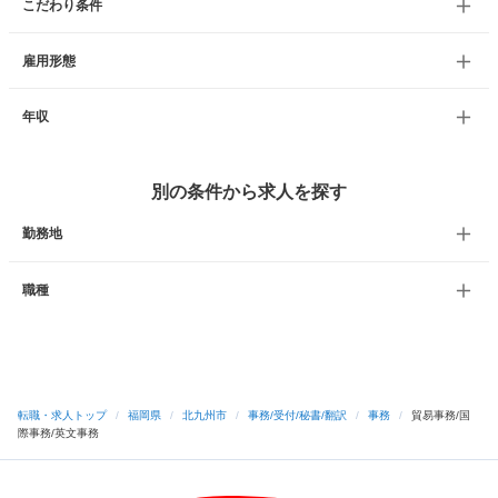
こだわり条件
雇用形態
年収
別の条件から求人を探す
勤務地
職種
転職・求人トップ
/
福岡県
/
北九州市
/
事務/受付/秘書/翻訳
/
事務
/
貿易事務/国
際事務/英文事務