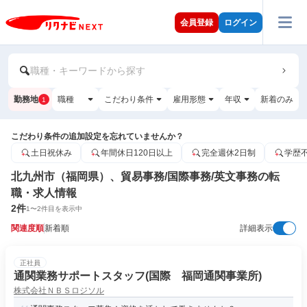
会員登録
ログイン
職種・キーワードから探す
勤務地
職種
こだわり条件
雇用形態
年収
新着のみ
1
こだわり条件の追加設定を忘れていませんか？
土日祝休み
年間休日120日以上
完全週休2日制
学歴
北九州市（福岡県）、貿易事務/国際事務/英文事務の転
職・求人情報
2
件
1
〜
2
件目を表示中
関連度順
新着順
詳細表示
正社員
通関業務サポートスタッフ(国際 福岡通関事業所)
株式会社ＮＢＳロジソル