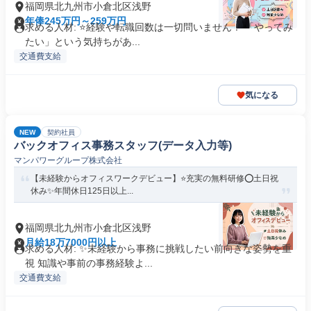
福岡県北九州市小倉北区浅野
年俸245万円～259万円
求める人材: ⭐️経験や転職回数は一切問いません！ 「やってみ
たい」という気持ちがあ...
交通費支給
気になる
NEW
契約社員
バックオフィス事務スタッフ(データ入力等)
マンパワーグループ株式会社
【未経験からオフィスワークデビュー】⭐️充実の無料研修⭕️土日祝
休み✨年間休日125日以上...
福岡県北九州市小倉北区浅野
月給18万7000円以上
求める人材: ✨未経験から事務に挑戦したい前向きな姿勢を重
視 知識や事前の事務経験よ...
交通費支給