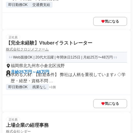
即日勤務OK
交通費支給
気になる
正社員
【完全未経験】Vtuberイラストレーター
株式会社クロジメファーム
Web面接OK | 20代大活躍 | 年間休日125日 | 月給25万〜48万円
福岡県北九州市小倉北区浅野
月給25万円～48万円
求める人材: 【歓迎条件】 弊社は人柄を重視しています♪ ◇学
歴・経歴・資格不問 ...
即日勤務OK
残業なし
+1個
気になる
正社員
上場企業の経理事務
株式会社シダー