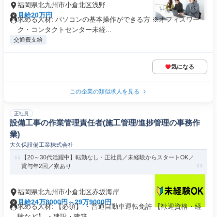
福岡県北九州市小倉北区浅野
月給20万円
求める人材: パソコンの基本操作ができる方 ※オフィスワー
ク・コンタクトセンター未経...
交通費支給
気になる
この企業の類似求人を見る
正社員
設備工事の作業管理責任者(施工管理/進捗管理の事務作
業)
大久保設備工業株式会社
【20～30代活躍中】転勤なし・正社員／未経験からスタートOK／
賞与年2回／寮あり
福岡県北九州市小倉北区赤坂海岸
月給24万8000円～29万9000円
求める人材: 【必須】 ・普通自動車運転免許 【歓迎資格・経
験など】 ・建設・建築...