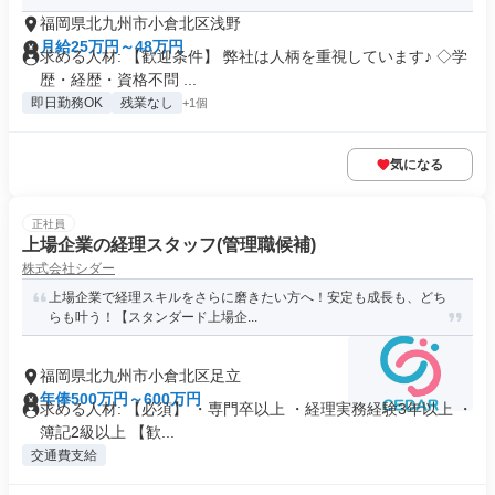
福岡県北九州市小倉北区浅野
月給25万円～48万円
求める人材: 【歓迎条件】 弊社は人柄を重視しています♪ ◇学
歴・経歴・資格不問 ...
即日勤務OK
残業なし
+1個
気になる
正社員
上場企業の経理スタッフ(管理職候補)
株式会社シダー
上場企業で経理スキルをさらに磨きたい方へ！安定も成長も、どち
らも叶う！【スタンダード上場企...
福岡県北九州市小倉北区足立
年俸500万円～600万円
求める人材: 【必須】 ・専門卒以上 ・経理実務経験3年以上 ・
簿記2級以上 【歓...
交通費支給