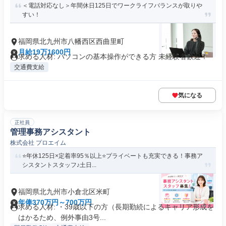
＜電話対応なし＞年間休日125日でワークライフバランスが取りや
すい！
福岡県北九州市八幡西区西曲里町
月給19万1600円
求める人材: パソコンの基本操作ができる方 未経験者歓迎！
交通費支給
気になる
正社員
管理事務アシスタント
株式会社 プロエイム
⭐年休125日×定着率95％以上⭐プライベートも充実できる！事務ア
シスタントスタッフ♪土日...
福岡県北九州市小倉北区米町
年俸370万円～700万円
求める人材: ・39歳以下の方（長期勤続によるキャリア形成を
はかるため、例外事由3号...