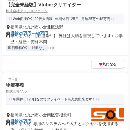
【完全未経験】Vtuberクリエイター
株式会社クロジメファーム
Web面接OK | 20代大活躍 | 年間休日125日 | 月給25万〜48万円
福岡県北九州市小倉北区浅野
月給25万円～48万円
求める人材: 【歓迎条件】 弊社は人柄を重視しています♪ ◇学
歴・経歴・資格不問 ...
即日勤務OK
残業なし
+1個
気になる
正社員
物流事務
株式会社ソル
年間休日120日なのでプライベートも充実出来ます！
福岡県北九州市小倉南区曽根北町
月給26万円
求める人材: 専用のシステムへの入力とエクセルを使用する
為、パソコン操作、エクセルを...