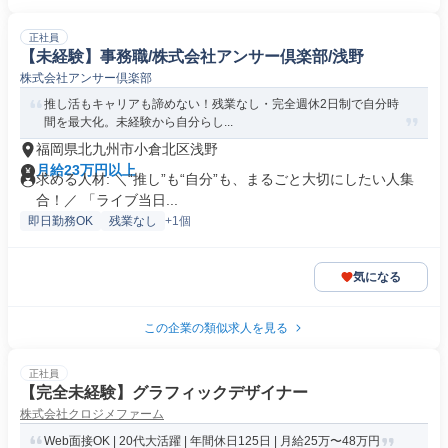
正社員
【未経験】事務職/株式会社アンサー倶楽部/浅野
株式会社アンサー倶楽部
推し活もキャリアも諦めない！残業なし・完全週休2日制で自分時
間を最大化。未経験から自分らし...
福岡県北九州市小倉北区浅野
月給23万円以上
求める人材: ＼“推し”も“自分”も、まるごと大切にしたい人集
合！／ 「ライブ当日...
即日勤務OK
残業なし
+1個
気になる
この企業の類似求人を見る
正社員
【完全未経験】グラフィックデザイナー
株式会社クロジメファーム
Web面接OK | 20代大活躍 | 年間休日125日 | 月給25万〜48万円