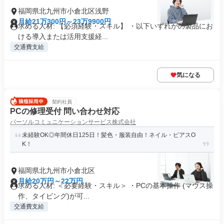
福岡県北九州市小倉北区浅野
月給21万300円～23万9900円
求める人材: 【必須経験・スキル】 ・以下いずれかの製品にお
ける導入または活用支援経...
交通費支給
気になる
契約社員
PCの修理受付 問い合わせ対応
パーソルコミュニケーションサービス株式会社
未経験OK◎年間休日125日！髪色・服装自由！ネイル・ピアスO
K！
福岡県北九州市小倉北区
月給20万円～22万円
求める人材: ＜必要経験・スキル＞ ・PCの基本操作 (マウス操
作、タイピング)が可...
交通費支給