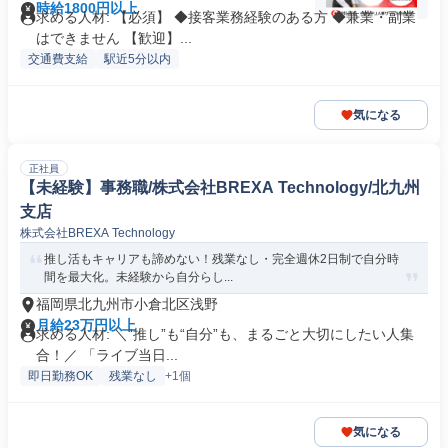
時給1800円以上
求める人材: 【必須】 ◆接客業務経験のある方 ◆兼業・副業
はできません 【歓迎】...
交通費支給
駅近5分以内
気になる
正社員
【未経験】事務職/株式会社BREXA Technology/北九州
支店
株式会社BREXA Technology
推し活もキャリアも諦めない！残業なし・完全週休2日制で自分時
間を最大化。未経験から自分らし...
福岡県北九州市小倉北区浅野
月給23万円以上
求める人材: ＼“推し”も“自分”も、まるごと大切にしたい人集
合！／ 「ライブ当日...
即日勤務OK
残業なし
+1個
気になる