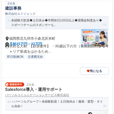
正社員
建設事務
株式会社エイジェック
未経験大歓迎◆土日休み◆年間休日120日以上◆退職金制度あり◆
スポーツチームのスポンサーも...
福岡県北九州市小倉北区米町
月給25万円～32万円
求める人材: 【必須要件】 ・35歳以下の方（長期勤続によるキ
ャリア形成をはかるため...
即日勤務OK
交通費支給
気になる
正社員
Salesforce導入・運用サポート
パーソルコミュニケーションサービス株式会社
＜パーソルグループ＞未経験歓迎！土日祝休み！服装・髪型・ネイ
ル自由！