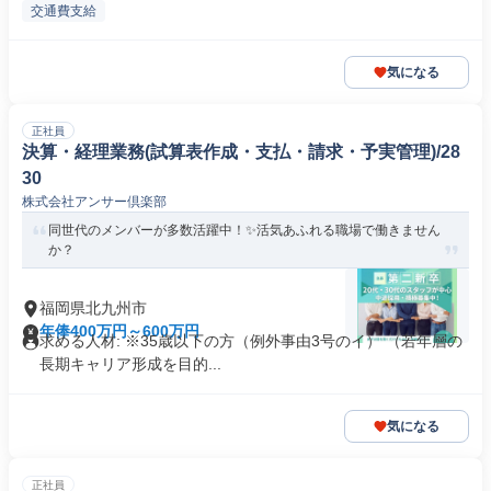
交通費支給
気になる
正社員
決算・経理業務(試算表作成・支払・請求・予実管理)/28
30
株式会社アンサー倶楽部
同世代のメンバーが多数活躍中！✨活気あふれる職場で働きません
か？
福岡県北九州市
年俸400万円～600万円
求める人材: ※35歳以下の方（例外事由3号のイ） （若年層の
長期キャリア形成を目的...
気になる
正社員