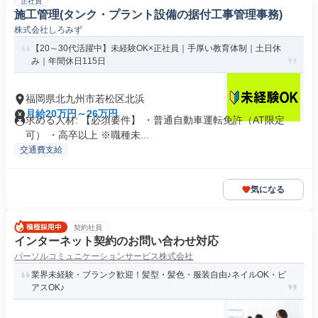
正社員
施工管理(タンク・プラント設備の据付工事管理事務)
株式会社しろみず
【20～30代活躍中】未経験OK×正社員｜手厚い教育体制｜土日休
み｜年間休日115日
福岡県北九州市若松区北浜
月給20万円～26万円
求める人材: 【必須要件】 ・普通自動車運転免許（AT限定
可） ・高卒以上 ※職種未...
交通費支給
気になる
契約社員
インターネット契約のお問い合わせ対応
パーソルコミュニケーションサービス株式会社
業界未経験・ブランク歓迎！髪型・髪色・服装自由♪ネイルOK・ピ
アスOK♪