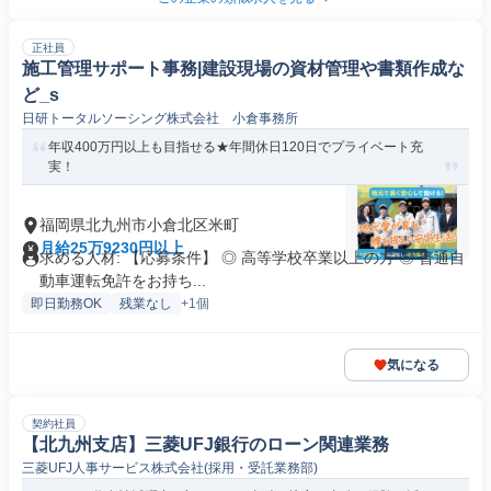
正社員
施工管理サポート事務|建設現場の資材管理や書類作成な
ど_s
日研トータルソーシング株式会社 小倉事務所
年収400万円以上も目指せる★年間休日120日でプライベート充
実！
福岡県北九州市小倉北区米町
月給25万9230円以上
求める人材: 【応募条件】 ◎ 高等学校卒業以上の方 ◎ 普通自
動車運転免許をお持ち...
即日勤務OK
残業なし
+1個
気になる
契約社員
【北九州支店】三菱UFJ銀行のローン関連業務
三菱UFJ人事サービス株式会社(採用・受託業務部)