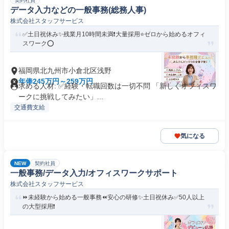
契約社員
データ入力などの一般事務(総務人事)
株式会社スタッフサービス
✅土日祝休み✨残業月10時間未満❗️大量採用⭐ゼロから始めるオフィ
スワーク⭕️
福岡県北九州市小倉北区浅野
年俸245万円～259万円
求める人材: ✅経験・転職回数は一切不問 「新しくオフィスワ
ークに挑戦してみたい」...
交通費支給
気になる
NEW
契約社員
一般事務/データ入力/オフィスワークサポート
株式会社スタッフサービス
⏩️未経験から始める一般事務⏪️安心の研修✨️土日祝休み✅️50人以上
の大型採用❗️