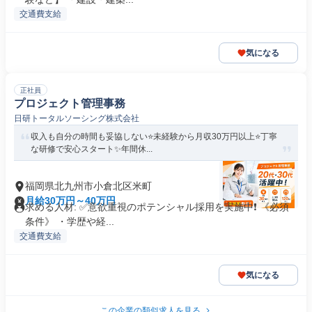
交通費支給
気になる
正社員
プロジェクト管理事務
日研トータルソーシング株式会社
収入も自分の時間も妥協しない⭐未経験から月収30万円以上⭐丁寧
な研修で安心スタート✨年間休...
福岡県北九州市小倉北区米町
月給30万円～40万円
求める人材: ✅️意欲重視のポテンシャル採用を実施中❗️ 《必須
条件》 ・学歴や経...
交通費支給
気になる
この企業の類似求人を見る