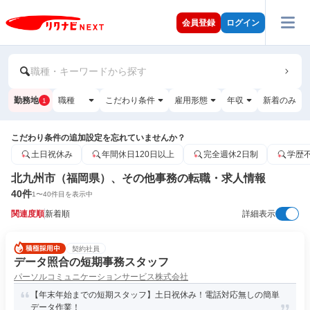
会員登録
ログイン
職種・キーワードから探す
勤務地
職種
こだわり条件
雇用形態
年収
新着のみ
1
こだわり条件の追加設定を忘れていませんか？
土日祝休み
年間休日120日以上
完全週休2日制
学歴
北九州市（福岡県）、その他事務の転職・求人情報
40
件
1
〜
40
件目を表示中
関連度順
新着順
詳細表示
契約社員
データ照合の短期事務スタッフ
パーソルコミュニケーションサービス株式会社
【年末年始までの短期スタッフ】土日祝休み！電話対応無しの簡単
データ作業！