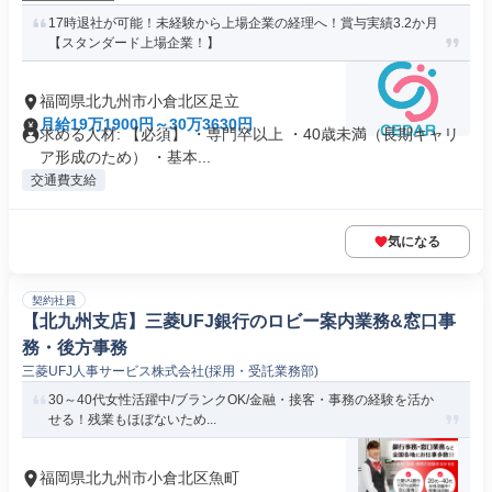
17時退社が可能！未経験から上場企業の経理へ！賞与実績3.2か月
【スタンダード上場企業！】
福岡県北九州市小倉北区足立
月給19万1900円～30万3630円
求める人材: 【必須】 ・専門卒以上 ・40歳未満（長期キャリ
ア形成のため） ・基本...
交通費支給
気になる
契約社員
【北九州支店】三菱UFJ銀行のロビー案内業務&窓口事
務・後方事務
三菱UFJ人事サービス株式会社(採用・受託業務部)
30～40代女性活躍中/ブランクOK/金融・接客・事務の経験を活か
せる！残業もほぼないため...
福岡県北九州市小倉北区魚町