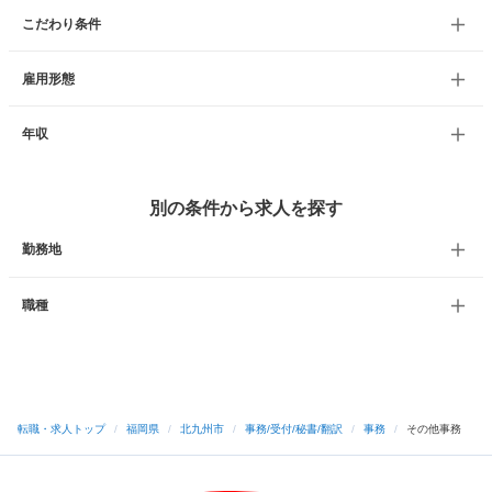
こだわり条件
雇用形態
年収
別の条件から求人を探す
勤務地
職種
転職・求人トップ
/
福岡県
/
北九州市
/
事務/受付/秘書/翻訳
/
事務
/
その他事務