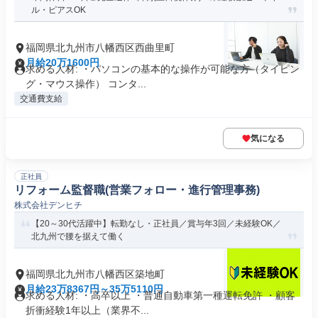
ル・ピアスOK
福岡県北九州市八幡西区西曲里町
月給20万1600円
求める人材: ・パソコンの基本的な操作が可能な方（タイピン
グ・マウス操作） コンタ...
交通費支給
気になる
正社員
リフォーム監督職(営業フォロー・進行管理事務)
株式会社デンヒチ
【20～30代活躍中】転勤なし・正社員／賞与年3回／未経験OK／
北九州で腰を据えて働く
福岡県北九州市八幡西区築地町
月給23万8367円～35万5110円
求める人材: ・高卒以上 ・普通自動車第一種運転免許 ・顧客
折衝経験1年以上（業界不...