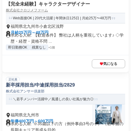
【完全未経験】キャラクターデザイナー
株式会社クロジメファーム
Web面接OK | 20代大活躍 | 年間休日125日 | 月給25万〜48万円
福岡県北九州市小倉北区浅野
月給25万円～48万円
求める人材: 【歓迎条件】 弊社は人柄を重視しています♪ ◇学
歴・経歴・資格不問 ...
即日勤務OK
残業なし
+1個
気になる
正社員
新卒採用担当/中途採用担当/2829
株式会社アンサー倶楽部
＼若手メンバー活躍中／風通しの良い社風が魅力◎
福岡県北九州市
年俸400万円～600万円
求める人材: ※35歳以下の方（例外事由3号のイ） （若年層の
長期キャリア形成を目的...