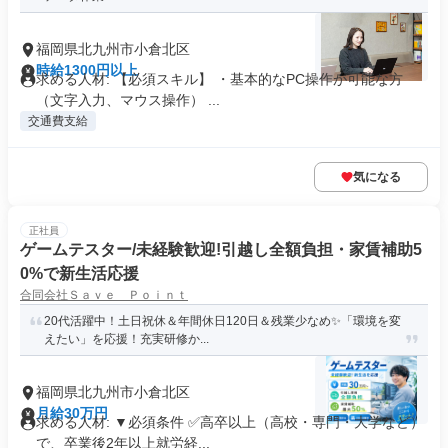
福岡県北九州市小倉北区
時給1300円以上
求める人材: 【必須スキル】 ・基本的なPC操作が可能な方
（文字入力、マウス操作） ...
交通費支給
気になる
正社員
ゲームテスター/未経験歓迎!引越し全額負担・家賃補助5
0%で新生活応援
合同会社Ｓａｖｅ Ｐｏｉｎｔ
20代活躍中！土日祝休＆年間休日120日＆残業少なめ✨「環境を変
えたい」を応援！充実研修か...
福岡県北九州市小倉北区
月給30万円
求める人材: ▼必須条件 ✅高卒以上（高校・専門・大学など）
で、卒業後2年以上就労経...