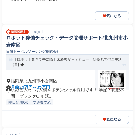
気になる
正社員
ロボット稼働チェック・データ管理サポート/北九州市小
倉南区
日研トータルソーシング株式会社
【ロボット業界で手に職】未経験からデビュー！研修充実◎若手活
躍中◆
福岡県北九州市小倉南区
月給25万円～35万円
求める人材: お人柄やポテンシャル採用です！ 学歴・職歴不
問！ブランクOK! 既...
即日勤務OK
交通費支給
気になる