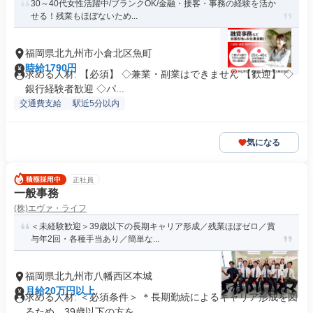
30～40代女性活躍中/ブランクOK/金融・接客・事務の経験を活か
せる！残業もほぼないため...
福岡県北九州市小倉北区魚町
時給1790円
求める人材: 【必須】 ◇兼業・副業はできません 【歓迎】 ◇
銀行経験者歓迎 ◇パ...
交通費支給
駅近5分以内
気になる
正社員
一般事務
(株)エヴァ・ライフ
＜未経験歓迎＞39歳以下の長期キャリア形成／残業ほぼゼロ／賞
与年2回・各種手当あり／簡単な...
福岡県北九州市八幡西区本城
月給20万円以上
求める人材: ＜必須条件＞ ＊長期勤続によるキャリア形成を図
るため、39歳以下の方を...