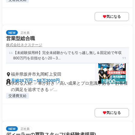
気になる
NEW
正社員
営業型総合職
株式会社ネクステージ
【未経験採用枠】完全未経験からでも引っ越し無し＆固定給で年収
800万円を目指せる✨20～3...
福井県坂井市丸岡町上安田
月給26万円～58万3000円
求める人材: ✅車が好き ✅高い成果とプロ意識がある ✅お客様
の満足を追求できる ✅...
交通費支給
気になる
NEW
正社員
ディーラーの買取スタッフ(未経験者採用)