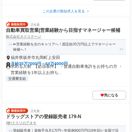
この企業の類似求人を見る
正社員
自動車買取営業|営業経験から目指すマネージャー候補
株式会社ネクステージ
⏩️営業経験を次のキャリアへ！固定給35万円以上でマネージャー
候補へ！
福井県坂井市丸岡町上安田
月給35万7000円～64万4000円
求める人材: 【必須条件】 ・普通自動車免許をお持ちの方 ・
営業経験を1年以上お持ち...
交通費支給
気になる
正社員
ドラッグストアの登録販売者 179-N
(株)クスリのアオキ
登録販売者｜資格手当月1万円✨年収例900万円(10年目)✅全国で活