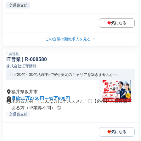
交通費支給
気になる
この企業の類似求人を見る
正社員
IT営業 | R-008580
株式会社江守情報
✅20代～30代活躍中✅*安心安定のキャリアを築きませんか
福井県坂井市
月給31万2750円～42万600円
求める人材: ＼こんな方にオススメ♪／ ◎【必須】営業経験が
ある方（※業界不問） ◎...
交通費支給
気になる