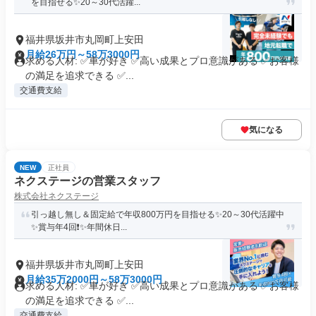
を目指せる✨20～30代活躍...
福井県坂井市丸岡町上安田
月給26万円～58万3000円
求める人材: ✅車が好き ✅高い成果とプロ意識がある ✅お客様
の満足を追求できる ✅...
交通費支給
気になる
NEW
正社員
ネクステージの営業スタッフ
株式会社ネクステージ
引っ越し無し＆固定給で年収800万円を目指せる✨20～30代活躍中
✨賞与年4回❗✨年間休日...
福井県坂井市丸岡町上安田
月給35万2000円～58万3000円
求める人材: ✅車が好き ✅高い成果とプロ意識がある ✅お客様
の満足を追求できる ✅...
交通費支給