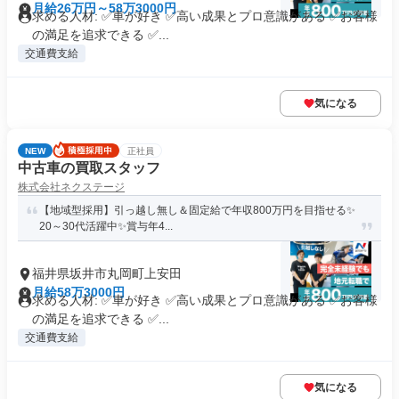
月給26万円～58万3000円
求める人材: ✅車が好き ✅高い成果とプロ意識がある ✅お客様
の満足を追求できる ✅...
交通費支給
気になる
NEW
正社員
中古車の買取スタッフ
株式会社ネクステージ
【地域型採用】引っ越し無し＆固定給で年収800万円を目指せる✨
20～30代活躍中✨賞与年4...
福井県坂井市丸岡町上安田
月給58万3000円
求める人材: ✅車が好き ✅高い成果とプロ意識がある ✅お客様
の満足を追求できる ✅...
交通費支給
気になる