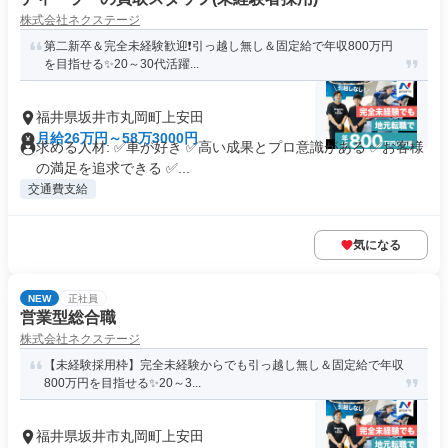
株式会社ネクステージ
第二新卒＆完全未経験歓迎❗引っ越し無し＆固定給で年収800万円
を目指せる✨20～30代活躍...
福井県坂井市丸岡町上安田
月給26万円～58万3000円
求める人材: ✅車が好き ✅高い成果とプロ意識がある ✅お客様
の満足を追求できる ✅...
交通費支給
気になる
NEW
正社員
営業型総合職
株式会社ネクステージ
【未経験採用枠】完全未経験からでも引っ越し無し＆固定給で年収
800万円を目指せる✨20～3...
福井県坂井市丸岡町上安田