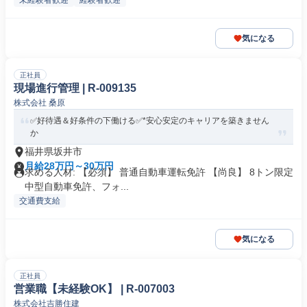
未経験者歓迎
経験者歓迎
気になる
正社員
現場進行管理 | R-009135
株式会社 桑原
✅好待遇＆好条件の下働ける✅*安心安定のキャリアを築きません
か
福井県坂井市
月給28万円～30万円
求める人材: 【必須】 普通自動車運転免許 【尚良】 8トン限定
中型自動車免許、フォ...
交通費支給
気になる
正社員
営業職【未経験OK】 | R-007003
株式会社吉勝住建