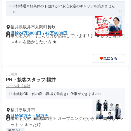
✅好待遇＆好条件の下働ける✅*安心安定のキャリアを築きません
か
福井県坂井市丸岡町長畝
月給24万5000円～42万6000円
求める人材: 【こんな方が活躍しています！】 ★もっと自分の
スキルを活かしたい方 ★...
気になる
正社員
PR・接客スタッフ|福井
ジーム株式会社
未経験OK！仲の良い職場で前向きに仕事ができます♪
福井県坂井市
月給30万円～84万円
求める人材: ■職場環境 ✨ オープニングだから上下関係もフラ
ット ✨ 困った時...
残業なし