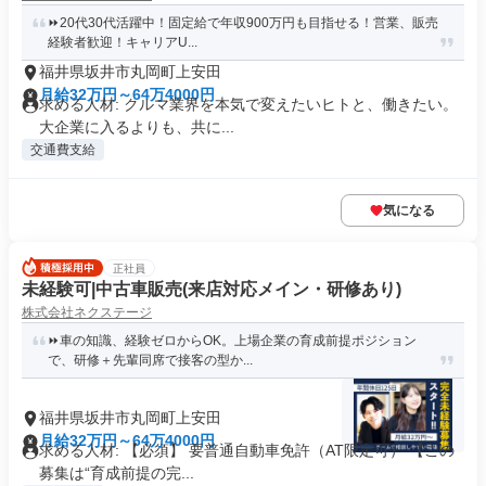
⏩️20代30代活躍中！固定給で年収900万円も目指せる！営業、販売
経験者歓迎！キャリアU...
福井県坂井市丸岡町上安田
月給32万円～64万4000円
求める人材: クルマ業界を本気で変えたいヒトと、働きたい。
大企業に入るよりも、共に...
交通費支給
気になる
正社員
未経験可|中古車販売(来店対応メイン・研修あり)
株式会社ネクステージ
⏩️車の知識、経験ゼロからOK。上場企業の育成前提ポジション
で、研修＋先輩同席で接客の型か...
福井県坂井市丸岡町上安田
月給32万円～64万4000円
求める人材: 【必須】 要普通自動車免許（AT限定可） 【この
募集は“育成前提の完...