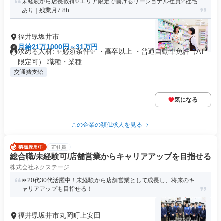
未経験から店長候補✨エリア限定で働けるリージョナル社員✅社宅
あり｜残業月7.8h
福井県坂井市
月給21万1000円～31万円
求める人材: ✨必須条件✨ ・高卒以上 ・普通自動車免許（AT
限定可） 職種・業種...
交通費支給
気になる
この企業の類似求人を見る
正社員
総合職/未経験可/店舗営業からキャリアアップを目指せる
株式会社ネクステージ
⏩️20代30代活躍中！未経験から店舗営業として成長し、将来のキ
ャリアアップも目指せる！
福井県坂井市丸岡町上安田