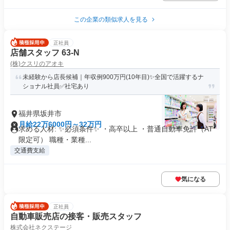
この企業の類似求人を見る
正社員
店舗スタッフ 63-N
(株)クスリのアオキ
未経験から店長候補｜年収例900万円(10年目)✨全国で活躍するナ
ショナル社員✅社宅あり
福井県坂井市
月給22万6000円～32万円
求める人材: ✨必須条件✨ ・高卒以上 ・普通自動車免許（AT
限定可） 職種・業種...
交通費支給
気になる
正社員
自動車販売店の接客・販売スタッフ
株式会社ネクステージ