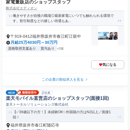
家電量販店のショップスタッフ
株式会社エディオン
働きやすさが自慢の職場◎最新家電にいつでも触れられる環境で
す。割引制度などの嬉しい待遇もあ...
〒919-0412福井県坂井市春江町江留中
月給25万4030円～30万円
資格取得支援あり
賞与あり
+2個
気になる
この企業の類似求人を見る
NEW
正社員
楽天モバイル直営店のショップスタッフ(面接1回)
楽天トータルソリューションズ株式会社
【✅39歳以下の方！】未経験OK✨外国籍の方はN2以上／面接1
回！
福井県坂井市春江町随応寺