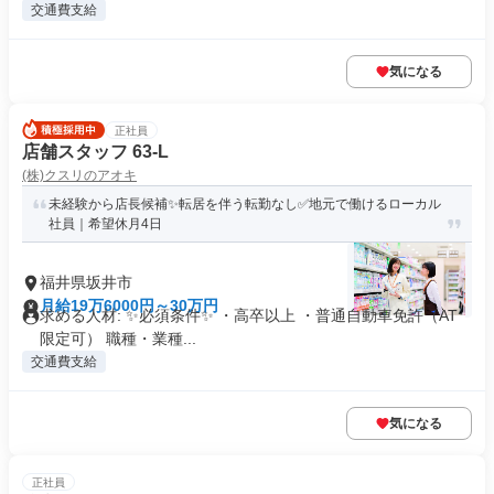
交通費支給
気になる
正社員
店舗スタッフ 63-L
(株)クスリのアオキ
未経験から店長候補✨転居を伴う転勤なし✅地元で働けるローカル
社員｜希望休月4日
福井県坂井市
月給19万6000円～30万円
求める人材: ✨必須条件✨ ・高卒以上 ・普通自動車免許（AT
限定可） 職種・業種...
交通費支給
気になる
正社員