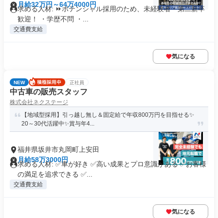
月給32万円～64万4000円
求める人材: ⏩️ポテンシャル採用のため、未経験者・第二新卒
歓迎！ ・学歴不問 ・...
交通費支給
気になる
NEW
正社員
中古車の販売スタッフ
株式会社ネクステージ
【地域型採用】引っ越し無し＆固定給で年収800万円を目指せる✨
20～30代活躍中✨賞与年4...
福井県坂井市丸岡町上安田
月給58万3000円
求める人材: ✅車が好き ✅高い成果とプロ意識がある ✅お客様
の満足を追求できる ✅...
交通費支給
気になる