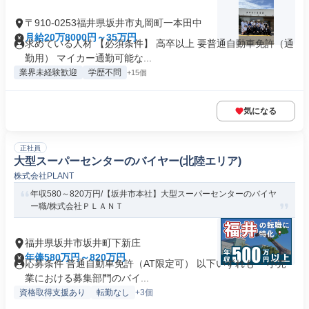
〒910-0253福井県坂井市丸岡町一本田中
月給20万8000円～35万円
求めている人材 【必須条件】 高卒以上 要普通自動車免許（通
勤用） マイカー通勤可能な...
業界未経験歓迎
学歴不問
+15個
気になる
正社員
大型スーパーセンターのバイヤー(北陸エリア)
株式会社PLANT
年収580～820万円/【坂井市本社】大型スーパーセンターのバイヤ
ー職/株式会社ＰＬＡＮＴ
福井県坂井市坂井町下新庄
年俸580万円～820万円
応募条件 普通自動車免許（AT限定可） 以下いずれも ・小売
業における募集部門のバイ...
資格取得支援あり
転勤なし
+3個