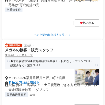
求める人材: 【必須】 要普通自動車免許（AT限定可） 【この
募集は“育成前提の完...
交通費支給
気になる
この企業の類似求人を見る
正社員
メガネの接客・販売スタッフ
株式会社メガネトップ
◆未経験者歓迎◆賞与昇給◎高卒以上・転勤なし・ブランクOK・
残業少なめ・業界No1！
〒919-0526福井県坂井市坂井町上兵庫
月給21万1882円以上
資格 資格 ・高卒以上 ・土日祝勤務できる方歓迎 ・接客・販
売未経験者歓迎 ・ダブルワ...
業界未経験歓迎
+11個