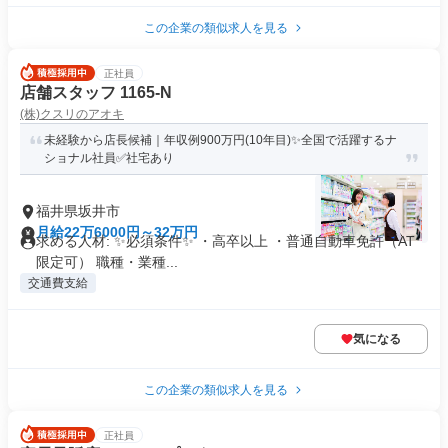
この企業の類似求人を見る
正社員
店舗スタッフ 1165-N
(株)クスリのアオキ
未経験から店長候補｜年収例900万円(10年目)✨全国で活躍するナ
ショナル社員✅社宅あり
福井県坂井市
月給22万6000円～32万円
求める人材: ✨必須条件✨ ・高卒以上 ・普通自動車免許（AT
限定可） 職種・業種...
交通費支給
気になる
この企業の類似求人を見る
正社員