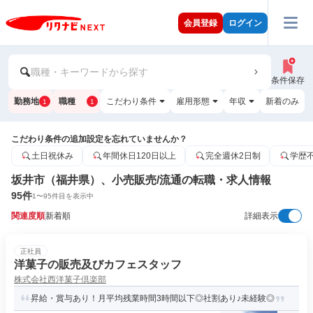
会員登録
ログイン
職種・キーワードから探す
条件保存
勤務地
職種
こだわり条件
雇用形態
年収
新着のみ
1
1
こだわり条件の追加設定を忘れていませんか？
土日祝休み
年間休日120日以上
完全週休2日制
学歴
坂井市（福井県）、小売販売/流通の転職・求人情報
95
件
1
〜
95
件目を表示中
関連度順
新着順
詳細表示
正社員
洋菓子の販売及びカフェスタッフ
株式会社西洋菓子倶楽部
昇給・賞与あり！月平均残業時間3時間以下◎社割あり♪未経験◎