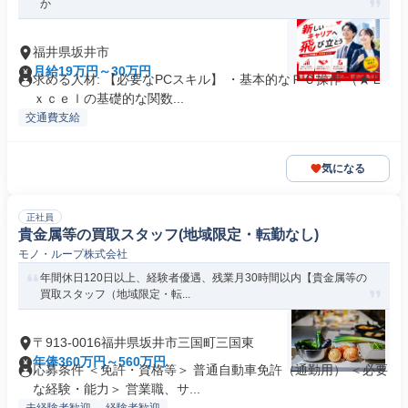
か
福井県坂井市
月給19万円～30万円
求める人材: 【必要なPCスキル】 ・基本的なＰＣ操作 （★Ｅ
ｘｃｅｌの基礎的な関数...
交通費支給
気になる
正社員
貴金属等の買取スタッフ(地域限定・転勤なし)
モノ・ループ株式会社
年間休日120日以上、経験者優遇、残業月30時間以内【貴金属等の
買取スタッフ（地域限定・転...
〒913-0016福井県坂井市三国町三国東
年俸360万円～560万円
応募条件 ＜免許・資格等＞ 普通自動車免許（通勤用） ＜必要
な経験・能力＞ 営業職、サ...