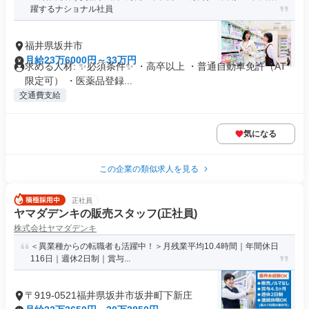
躍するナショナル社員
福井県坂井市
月給23万6000円～33万円
求める人材: ✨必須条件✨ ・高卒以上 ・普通自動車免許（AT
限定可） ・医薬品登録...
交通費支給
気になる
この企業の類似求人を見る
正社員
ヤマダデンキの販売スタッフ(正社員)
株式会社ヤマダデンキ
＜異業種からの転職者も活躍中！＞月残業平均10.4時間｜年間休日
116日｜週休2日制｜賞与...
〒919-0521福井県坂井市坂井町下新庄