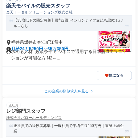
楽天モバイルの販売スタッフ
楽天トータルソリューションズ株式会社
【35歳以下の限定募集】賞与2回+インセンティブ支給/転勤なし/ノ
ルマなし
福井県坂井市春江町江留中
月給24万5250円～65万350円
求める人材: 必須条件 ビジネスで通用する日本語コミュニケー
ションが可能な方 N2～...
気になる
この企業の類似求人を見る
正社員
レジ部門スタッフ
株式会社バローホールディングス
正社員での経験者募集｜一般社員で平均年収450万円｜東証上場企
業