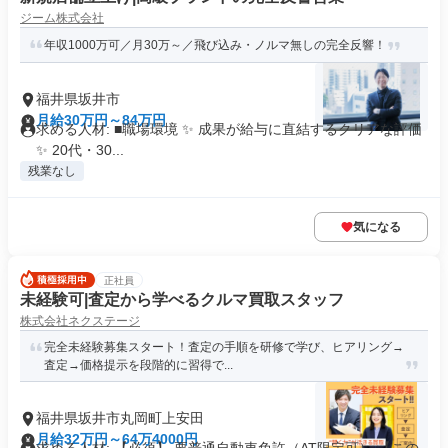
ジーム株式会社
年収1000万可／月30万～／飛び込み・ノルマ無しの完全反響！
福井県坂井市
月給30万円～84万円
求める人材: ■職場環境 ✨ 成果が給与に直結するクリアな評価
✨ 20代・30...
残業なし
気になる
正社員
未経験可|査定から学べるクルマ買取スタッフ
株式会社ネクステージ
完全未経験募集スタート！査定の手順を研修で学び、ヒアリング→
査定→価格提示を段階的に習得で...
福井県坂井市丸岡町上安田
月給32万円～64万4000円