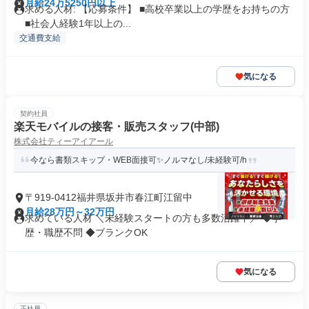
月給24万5250円以上
求める人材: 【応募条件】 ■高校卒業以上の学歴をお持ちの方
■社会人経験1年以上の...
交通費支給
気になる
契約社員
楽天モバイルの接客・販売スタッフ(中部)
株式会社ティーアイアール
今なら書類スキップ・WEB面接可✨️ノルマなし/未経験可/h
〒919-0412福井県坂井市春江町江留中
月給28万円～32万円
求めている人材 ＼未経験スタートの方も多数活躍中／ ◆学
歴・職歴不問 ◆ブランクOK
気になる
正社員