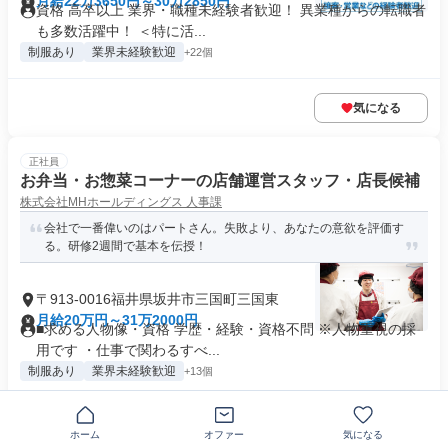
月給22万3650円～30万2850円
資格 高卒以上 業界・職種未経験者歓迎！ 異業種からの転職者
も多数活躍中！ ＜特に活...
制服あり
業界未経験歓迎
+22個
気になる
正社員
お弁当・お惣菜コーナーの店舗運営スタッフ・店長候補
株式会社MHホールディングス 人事課
会社で一番偉いのはパートさん。失敗より、あなたの意欲を評価す
る。研修2週間で基本を伝授！
〒913-0016福井県坂井市三国町三国東
月給20万円～31万2000円
■求める人物像・資格 学歴・経験・資格不問 ※人物重視の採
用です ・仕事で関わるすべ...
制服あり
業界未経験歓迎
+13個
気になる
ホーム
オファー
気になる