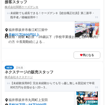
接客スタッフ
株式会社関西ケーズデンキ
未経験でも成長できる！ケーズデンキ【総合職正社員】第二新卒・
既卒者／積極採用中！
福井県坂井市春江町江留中
月給21万2600円以上
資格・経験 ■必須 ・28歳以下（学校卒業後おおむね5年以内）
の方 ※長期勤続による...
気になる
NEW
正社員
ネクステージの販売スタッフ
株式会社ネクステージ
【未経験採用枠】完全未経験からでも引っ越し無し＆固定給で年収
800万円を目指せる✨20～3...
福井県坂井市丸岡町上安田
月給26万円～58万3000円