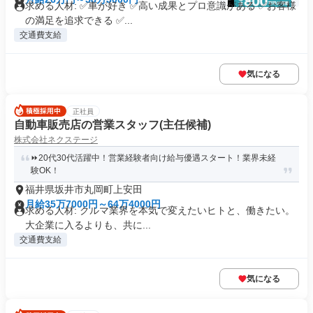
求める人材: ✅車が好き ✅高い成果とプロ意識がある ✅お客様
の満足を追求できる ✅...
交通費支給
気になる
正社員
自動車販売店の営業スタッフ(主任候補)
株式会社ネクステージ
⏩️20代30代活躍中！営業経験者向け給与優遇スタート！業界未経
験OK！
福井県坂井市丸岡町上安田
月給35万7000円～64万4000円
求める人材: クルマ業界を本気で変えたいヒトと、働きたい。
大企業に入るよりも、共に...
交通費支給
気になる