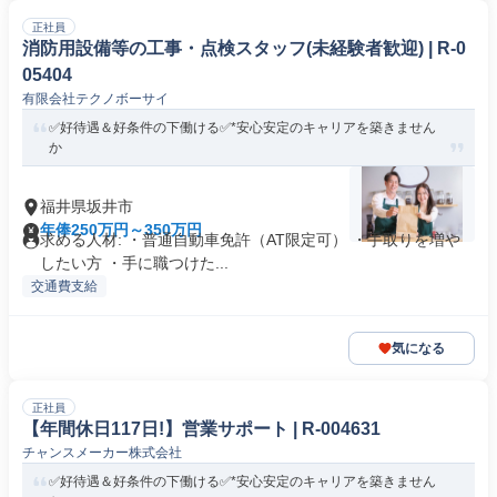
正社員
消防用設備等の工事・点検スタッフ(未経験者歓迎) | R-0
05404
有限会社テクノボーサイ
✅好待遇＆好条件の下働ける✅*安心安定のキャリアを築きません
か
福井県坂井市
年俸250万円～350万円
求める人材: ・普通自動車免許（AT限定可） ・手取りを増や
したい方 ・手に職つけた...
交通費支給
気になる
正社員
【年間休日117日!】営業サポート | R-004631
チャンスメーカー株式会社
✅好待遇＆好条件の下働ける✅*安心安定のキャリアを築きません