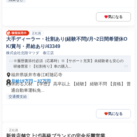
気になる
正社員
大手ディーラー・社割あり(経験不問)/月~2日間希望休O
K/賞与・昇給あり/43349
株式会社北陸マツダ 春江店
※履歴書添付必須（応募時）※【サポート充実】未経験者も安心の
研修豊富！【社割有り】車の購入...
福井県坂井市春江町随応寺
月給19万円～37万円
求める人材: 【学歴】 高卒以上 【経験】 経験不問 【資格】 普
通自動車運転免...
交通費支給
気になる
正社員
新規店舗立上げ|高級ブランドの完全反響営業