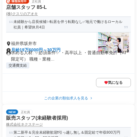
正社員
店舗スタッフ 85-L
(株)クスリのアオキ
未経験から店長候補✨転居を伴う転勤なし✅地元で働けるローカル
社員｜希望休月4日
福井県坂井市
月給19万6000円～30万円
求める人材: ✨必須条件✨ ・高卒以上 ・普通自動車免許（AT
限定可） 職種・業種...
交通費支給
気になる
この企業の類似求人を見る
NEW
正社員
販売スタッフ(未経験者採用)
株式会社ネクステージ
第二新卒＆完全未経験歓迎❗引っ越し無し＆固定給で年収800万円