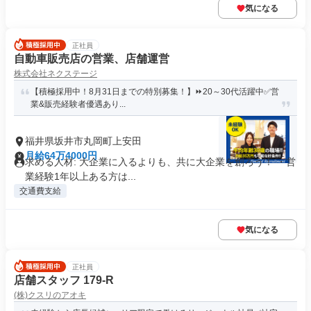
気になる
正社員
自動車販売店の営業、店舗運営
株式会社ネクステージ
【積極採用中！8月31日までの特別募集！】⏩️20～30代活躍中✅営
業&販売経験者優遇あり...
福井県坂井市丸岡町上安田
月給64万4000円
求める人材: 大企業に入るよりも、共に大企業を創ろう！ ・営
業経験1年以上ある方は...
交通費支給
気になる
正社員
店舗スタッフ 179-R
(株)クスリのアオキ