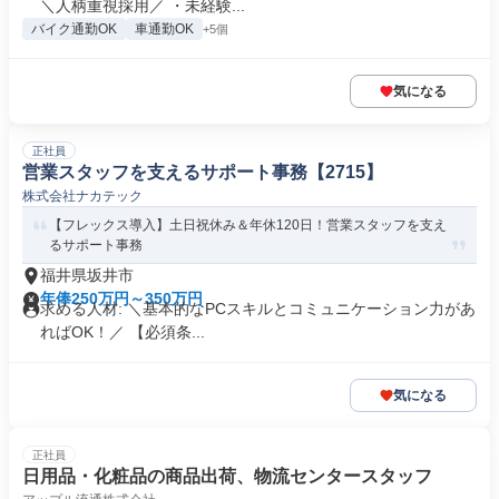
＼人柄重視採用／ ・未経験...
バイク通勤OK
車通勤OK
+5個
気になる
正社員
営業スタッフを支えるサポート事務【2715】
株式会社ナカテック
【フレックス導入】土日祝休み＆年休120日！営業スタッフを支え
るサポート事務
福井県坂井市
年俸250万円～350万円
求める人材: ＼基本的なPCスキルとコミュニケーション力があ
ればOK！／ 【必須条...
気になる
正社員
日用品・化粧品の商品出荷、物流センタースタッフ