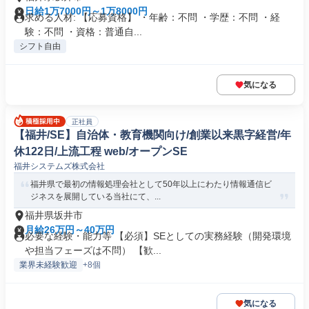
日給1万7000円～1万8000円
求める人材: 【応募資格】 ・年齢：不問 ・学歴：不問 ・経
験：不問 ・資格：普通自...
シフト自由
気になる
正社員
【福井/SE】自治体・教育機関向け/創業以来黒字経営/年
休122日/上流工程 web/オープンSE
福井システムズ株式会社
福井県で最初の情報処理会社として50年以上にわたり情報通信ビ
ジネスを展開している当社にて、...
福井県坂井市
月給26万円～40万円
必要な経験・能力等 【必須】SEとしての実務経験（開発環境
や担当フェーズは不問） 【歓...
業界未経験歓迎
+8個
気になる