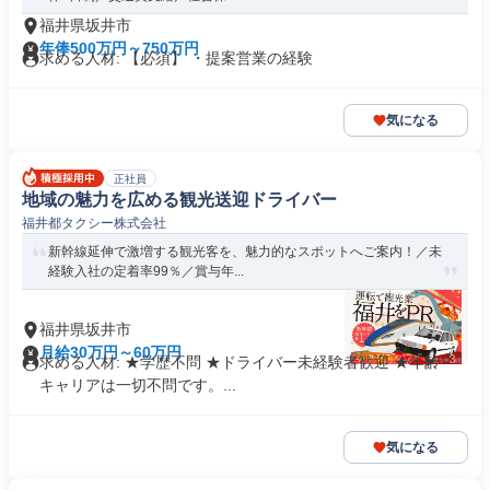
福井県坂井市
年俸500万円～750万円
求める人材: 【必須】 ・提案営業の経験
気になる
正社員
地域の魅力を広める観光送迎ドライバー
福井都タクシー株式会社
新幹線延伸で激増する観光客を、魅力的なスポットへご案内！／未
経験入社の定着率99％／賞与年...
福井県坂井市
月給30万円～60万円
求める人材: ★学歴不問 ★ドライバー未経験者歓迎 ★年齢・
キャリアは一切不問です。...
気になる