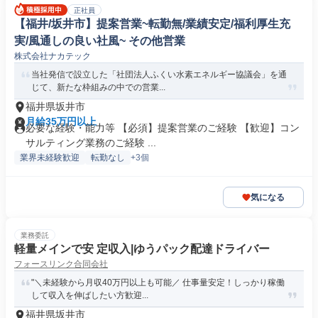
正社員
【福井/坂井市】提案営業~転勤無/業績安定/福利厚生充
実/風通しの良い社風~ その他営業
株式会社ナカテック
当社発信で設立した「社団法人ふくい水素エネルギー協議会」を通
じて、新たな枠組みの中での営業...
福井県坂井市
月給35万円以上
必要な経験・能力等 【必須】提案営業のご経験 【歓迎】コン
サルティング業務のご経験 ...
業界未経験歓迎
転勤なし
+3個
気になる
業務委託
軽量メインで安 定収入|ゆうパック配達ドライバー
フォースリンク合同会社
"＼未経験から月収40万円以上も可能／ 仕事量安定！しっかり稼働
して収入を伸ばしたい方歓迎...
福井県坂井市