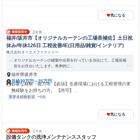
気になる
正社員
福井/坂井市【オリジナルカーテンの工場長補佐】土日祝
休み/年休126日 工程改善/IE(日用品/雑貨/インテリア)
株式会社オーエスファクトリー
オリジナルカーテンの縫製や出荷を行っている当社にて、工場長補
佐をお任せいたします。将来的に...
福井県坂井市
月給30万円～35万円
必要な経験・能力等 【必須】生産現場における工程管理の実
務経験をお持ちの方。 【尚可】...
業界未経験歓迎
+6個
気になる
正社員
設備タンクの洗浄メンテナンススタッフ