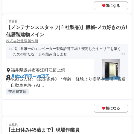
気になる
正社員
【メンテナンススタッフ(自社製品)】機械•メカ好きの方!
低層階建物メイン
株式会社北陽製作所
福井県唯一のエレベーター製造許可工場！安定したキャリアを築く
ための新たな一歩を踏み出しませ...
福井県坂井市春江町江留上錦
月給22万円～30万円
求める人材: 《必須条件》 * 年齢・経験より姿勢を重視 * 普通
自動車免許（AT...
交通費支給
気になる
正社員
【土日休み/45歳まで】現場作業員