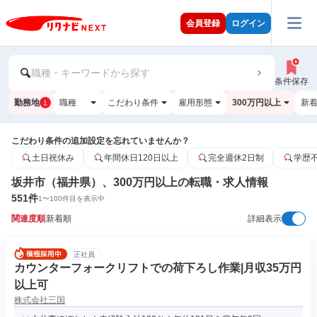
会員登録
ログイン
職種・キーワードから探す
条件保存
勤務地
職種
こだわり条件
雇用形態
300万円以上
新
1
こだわり条件の追加設定を忘れていませんか？
土日祝休み
年間休日120日以上
完全週休2日制
学歴
坂井市（福井県）、300万円以上の転職・求人情報
551
件
1
〜
100
件目を表示中
関連度順
新着順
詳細表示
正社員
カウンターフォークリフトでの荷下ろし作業|月収35万円
以上可
株式会社三国