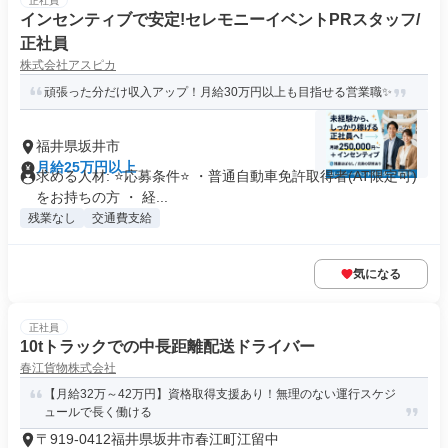
正社員
インセンティブで安定!セレモニーイベントPRスタッフ/
正社員
株式会社アスピカ
頑張った分だけ収入アップ！月給30万円以上も目指せる営業職✨
福井県坂井市
月給25万円以上
求める人材: ⭐応募条件⭐ ・普通自動車免許取得者(AT限定可)
をお持ちの方 ・ 経...
残業なし
交通費支給
気になる
正社員
10tトラックでの中長距離配送ドライバー
春江貨物株式会社
【月給32万～42万円】資格取得支援あり！無理のない運行スケジ
ュールで長く働ける
〒919-0412福井県坂井市春江町江留中