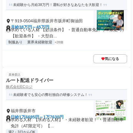
未経験から月給38万円！運転が好きなあなたを大歓迎！
〒919-0504福井県坂井市坂井町御油田
月給38万円～45万円
求めている人材 【必須条件】 ・普通自動車免許（AT限定可）
【歓迎条件】 ・大型自...
制服あり
業界未経験歓迎
+28個
気になる
業務委託
ルート配送ドライバー
株式会社ECロジ
未経験者でも安心の弊社独自の研修システム！
福井県坂井市
日給1万6695円～1万7630円
求める人材: 【求める人材】 ・未経験者歓迎！ ・普通自動車
免許（AT限定可） 【...
週2・3日からOK