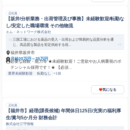
正社員
【坂井/分析業務・出荷管理及び事務】未経験歓迎/転勤な
し/安定した職場環境 その他物流
エム・ネットワーク株式会社
三国工場における薬品の受入・出荷および簡易的な品質分析を通
じ、高品質な製品を安定供給する役...
福井県坂井市
月給20万円～35万円
必要な経験・能力等 ★未経験歓迎！ご意欲やお人柄重視のポ
テンシャル採用です！★ 【必須...
業界未経験歓迎
転勤なし
+1個
気になる
正社員
【福井市】経理(課長候補) 年間休日125日/充実の福利厚
生/賞与5か月分 財務会計
株式会社江守情報