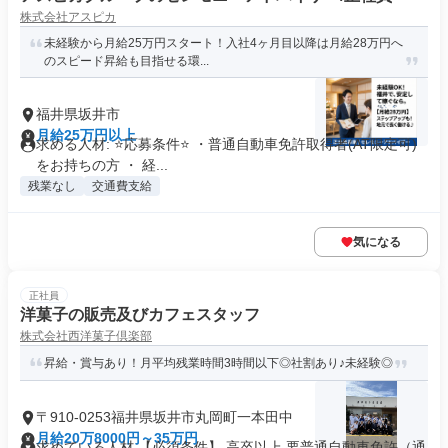
株式会社アスピカ
未経験から月給25万円スタート！入社4ヶ月目以降は月給28万円へ
のスピード昇給も目指せる環...
福井県坂井市
月給25万円以上
求める人材: ⭐応募条件⭐ ・普通自動車免許取得者(AT限定可)
をお持ちの方 ・ 経...
残業なし
交通費支給
気になる
正社員
洋菓子の販売及びカフェスタッフ
株式会社西洋菓子倶楽部
昇給・賞与あり！月平均残業時間3時間以下◎社割あり♪未経験◎
〒910-0253福井県坂井市丸岡町一本田中
月給20万8000円～35万円
求めている人材 【必須条件】 高卒以上 要普通自動車免許（通