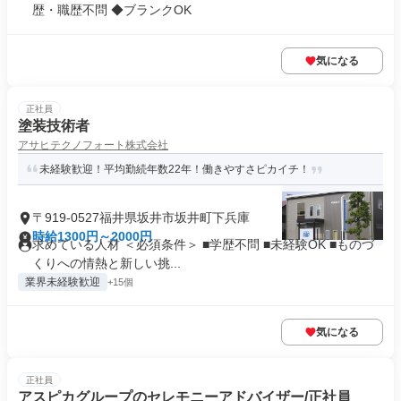
歴・職歴不問 ◆ブランクOK
気になる
正社員
塗装技術者
アサヒテクノフォート株式会社
未経験歓迎！平均勤続年数22年！働きやすさピカイチ！
〒919-0527福井県坂井市坂井町下兵庫
時給1300円～2000円
求めている人材 ＜必須条件＞ ■学歴不問 ■未経験OK ■ものづ
くりへの情熱と新しい挑...
業界未経験歓迎
+15個
気になる
正社員
アスピカグループのセレモニーアドバイザー/正社員