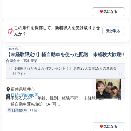
気になる
この条件を保存して、新着求人を受け取りませ
受け取る
んか？
業務委託
【未経験限定!!】軽自動車を使った配送 未経験大歓迎!!
合同会社 高山産業
【採用されたら１万円プレゼント！】 男性25人女性15人の運送会
社です♪
福井県坂井市
日給1万8000円
求める人材: ・年齢、性別、経験不問 ・未経験限定！！ ・普
通自動車運転免許（AT可...
即日勤務OK
+1個
気になる