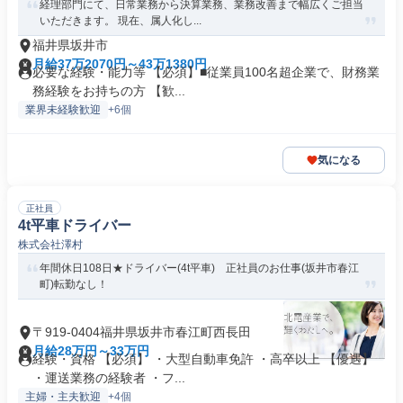
経理部門にて、日常業務から決算業務、業務改善まで幅広くご担当
いただきます。 現在、属人化し...
福井県坂井市
月給37万2070円～43万1380円
必要な経験・能力等 【必須】■従業員100名超企業で、財務業
務経験をお持ちの方 【歓...
業界未経験歓迎
+6個
気になる
正社員
4t平車ドライバー
株式会社澤村
年間休日108日★ドライバー(4t平車) 正社員のお仕事(坂井市春江
町)転勤なし！
〒919-0404福井県坂井市春江町西長田
月給28万円～33万円
経験・資格 【必須】 ・大型自動車免許 ・高卒以上 【優遇】
・運送業務の経験者 ・フ...
主婦・主夫歓迎
+4個