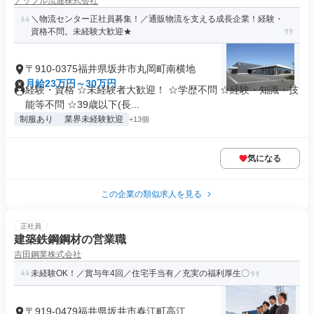
アップル流通株式会社
＼物流センター正社員募集！／通販物流を支える成長企業！経験・
資格不問。未経験大歓迎★
〒910-0375福井県坂井市丸岡町南横地
月給23万円～30万円
経験・資格 ☆未経験者大歓迎！ ☆学歴不問 ☆経験・知識・技
能等不問 ☆39歳以下(長...
制服あり
業界未経験歓迎
+13個
気になる
この企業の類似求人を見る
正社員
建築鉄鋼鋼材の営業職
吉田鋼業株式会社
未経験OK！／賞与年4回／住宅手当有／充実の福利厚生〇
〒919-0479福井県坂井市春江町高江