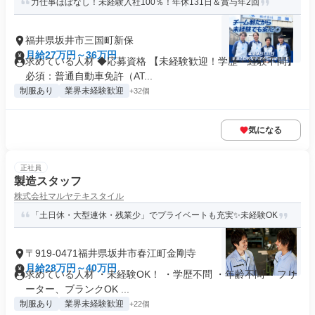
力仕事ほぼなし！未経験入社100％！年休131日＆賞与年2回
福井県坂井市三国町新保
月給27万円～36万円
求めている人材 ◆応募資格 【未経験歓迎！学歴・経験不問】
必須：普通自動車免許（AT...
制服あり
業界未経験歓迎
+32個
気になる
正社員
製造スタッフ
株式会社マルヤテキスタイル
「土日休・大型連休・残業少」でプライベートも充実✨未経験OK
〒919-0471福井県坂井市春江町金剛寺
月給28万円～40万円
求めている人材 ・未経験OK！ ・学歴不問 ・年齢不問 ・フリ
ーター、ブランクOK ...
制服あり
業界未経験歓迎
+22個