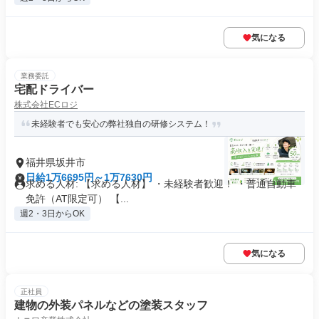
気になる
業務委託
宅配ドライバー
株式会社ECロジ
未経験者でも安心の弊社独自の研修システム！
福井県坂井市
日給1万6695円～1万7630円
求める人材: 【求める人材】 ・未経験者歓迎！ ・普通自動車
免許（AT限定可） 【...
週2・3日からOK
気になる
正社員
建物の外装パネルなどの塗装スタッフ