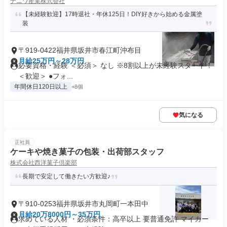
ナニワ産業株式会社
【未経験歓迎】17時退社・年休125日！DIY好きから始める金属塗
装
〒919-0422福井県坂井市春江町沖布目
月給25万円～28万円
必要資格・経験 ＜必須＞ なし ※8割以上が未経験スタート！
＜歓迎＞ ●フォ...
年間休日120日以上
+8個
気になる
正社員
ケーキや焼き菓子の包装・出荷部スタッフ
株式会社西洋菓子倶楽部
長期で安定して働きたい方歓迎♪
〒910-0253福井県坂井市丸岡町一本田中
月給20万8000円～35万円
求めている人材 ・必須条件：高卒以上 要普通免許 マイカー