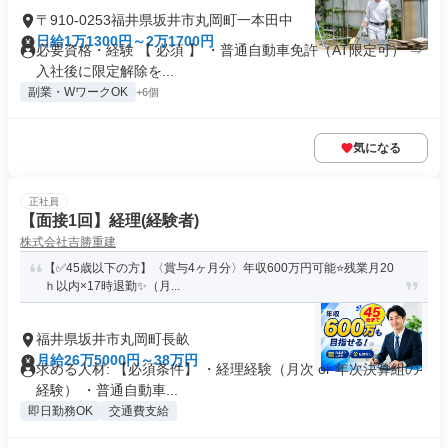
〒910-0253福井県坂井市丸岡町一本田中
日給1万1300円～2万1700円
必要資格・経験 【 必須 】 ・普通自動車免許（AT限定可） ⇒
入社後に限定解除を...
副業・WワークOK
+6個
気になる
正社員
【面接1回】経理(経験者)
株式会社吉勝重建
【✅45歳以下の方】〈賞与4ヶ月分〉年収600万円可能⭐残業月20
ｈ以内×17時退勤✨（月...
福井県坂井市丸岡町長畝
月給26万5000円～38万円
求める人材: 【必須条件】 ・経理経験（月次 or 年次決算組の
経験） ・普通自動車...
即日勤務OK
交通費支給