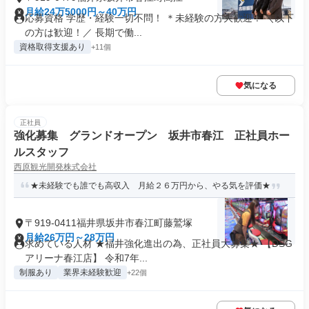
月給24万5000円～40万円
応募資格 学歴・経験一切不問！ ＊未経験の方大歓迎！ ＼以下
の方は歓迎！／ 長期で働...
資格取得支援あり
+11個
気になる
正社員
強化募集 グランドオープン 坂井市春江 正社員ホー
ルスタッフ
西原観光開発株式会社
★未経験でも誰でも高収入 月給２６万円から、やる気を評価★
〒919-0411福井県坂井市春江町藤鷲塚
月給26万円～28万円
求めている人材 ★福井強化進出の為、正社員大募集★ 【DSG
アリーナ春江店】 令和7年...
制服あり
業界未経験歓迎
+22個