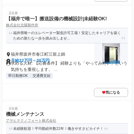
正社員
【福井で唯一】搬送設備の機械設計|未経験OK!
株式会社北陽製作所
福井県唯一のエレベーター製造許可工場！安定したキャリアを築く
ための新たな一歩を踏み出しませ...
福井県坂井市春江町江留上錦
月給22万円～30万円
求める人材: 【応募条件】 経験よりも「やってみたい」という
気持ちを重視します。 ...
即日勤務OK
交通費支給
気になる
正社員
機械メンテナンス
アサヒテクノフォート株式会社
未経験歓迎！平均勤続年数22年！働きやすさピカイチ！