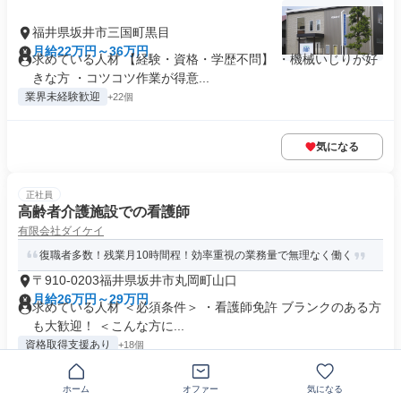
福井県坂井市三国町黒目
月給22万円～36万円
求めている人材 【経験・資格・学歴不問】 ・機械いじりが好
きな方 ・コツコツ作業が得意...
業界未経験歓迎
+22個
気になる
正社員
高齢者介護施設での看護師
有限会社ダイケイ
復職者多数！残業月10時間程！効率重視の業務量で無理なく働く
〒910-0203福井県坂井市丸岡町山口
月給26万円～29万円
求めている人材 ＜必須条件＞ ・看護師免許 ブランクのある方
も大歓迎！ ＜こんな方に...
資格取得支援あり
+18個
ホーム
オファー
気になる
気になる