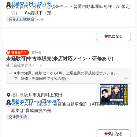
月給32万円～42万円
必要資格・経験 ＜必須条件＞ ・普通自動車運転免許（AT限定
可） ・64歳以下（定...
業界未経験歓迎
+5個
気になる
正社員
未経験可|中古車販売(来店対応メイン・研修あり)
株式会社ネクステージ
⏩️車の知識、経験ゼロからOK。上場企業の育成前提ポジション
で、研修＋先輩同席で接客の型か...
福井県坂井市丸岡町上安田
月給32万円～64万4000円
求める人材: 【必須】 要普通自動車免許（AT限定可） 【この
募集は“育成前提の完...
交通費支給
気になる