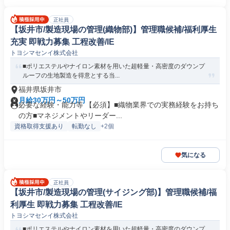
正社員
【坂井市/製造現場の管理(織物部)】管理職候補/福利厚生
充実 即戦力募集 工程改善/IE
トヨシマセンイ株式会社
■ポリエステルやナイロン素材を用いた超軽量・高密度のダウンプ
ルーフの生地製造を得意とする当...
福井県坂井市
月給30万円～50万円
必要な経験・能力等 【必須】■織物業界での実務経験をお持ち
の方■マネジメントやリーダー...
資格取得支援あり
転勤なし
+2個
気になる
正社員
【坂井市/製造現場の管理(サイジング部)】管理職候補/福
利厚生 即戦力募集 工程改善/IE
トヨシマセンイ株式会社
■ポリエステルやナイロン素材を用いた超軽量・高密度のダウンプ