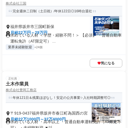
株式会社三国
完全週休二日制（土日祝）/年休122日◎16時台退社
福井県坂井市三国町新保
月給22万円～29万円
求めている人材 ＜学歴・経験不問！＞ 【必須】 ・普通自動車
運転免許（AT限定可） ...
業界未経験歓迎
+24個
気になる
正社員
土木作業員
株式会社豊岡工務店
年休121日＆残業ほぼなし！安定の公共事業✨入社時期調整可◎
〒919-0437福井県坂井市春江町為国西の宮
月給22万1000円～32万4000円
求めている人材 ・高卒以上 ・普通自動車運転免許（AT限定不
可） ・未経験歓迎 ▼以...