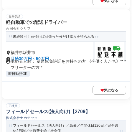
気になる
業務委託
軽自動車での配送ドライバー
合同会社クリフ
未経験可！頑張れば頑張った分だけ収入を得られる
福井県坂井市
月給30万円～50万円
求める人材： ※運転免許証をお持ちの方 《今働く人たち》** *
フリーターの方 *...
即日勤務OK
気になる
正社員
フィールドセールス(法人向け)【2709】
株式会社ナカテック
フィールドセールス（法人向け）／急募／年間休日120日／完全週
休2日制／交通費支給／社会保...