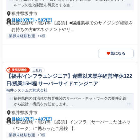
ルーフの生地製造を得意とする当...
福井県坂井市
月給30万円～50万円
必要な経験・能力等 【必須】■繊維業界でのサイジング経験を
お持ちの方■マネジメントやリ...
業界未経験歓迎
+4個
気になる
正社員
【福井/インフラエンジニア】創業以来黒字経営/年休122
日/残業15H程 サーバーサイドエンジニア
福井システムズ株式会社
福井県内の自治体や教育機関のサーバー・ネットワークの要件定義
から設計・構築をお任せします。...
福井県坂井市
月給26万円～40万円
必要な経験・能力等 【必須】インフラ（サーバーまたはネッ
トワーク）に携わったご経験 【...
業界未経験歓迎
+9個