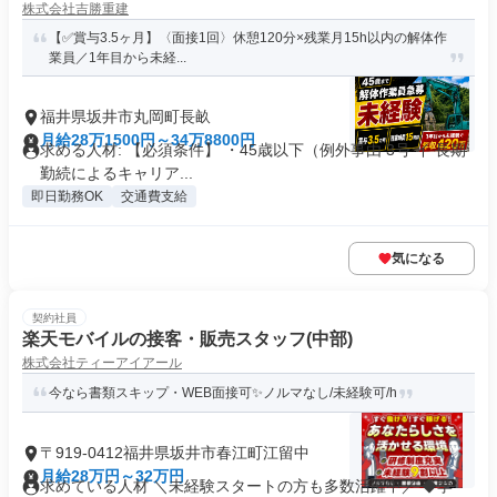
株式会社吉勝重建
【✅賞与3.5ヶ月】〈面接1回〉休憩120分×残業月15h以内の解体作
業員／1年目から未経...
福井県坂井市丸岡町長畝
月給28万1500円～34万8800円
求める人材: 【必須条件】 ・45歳以下（例外事由 3号 イ 長期
勤続によるキャリア...
即日勤務OK
交通費支給
気になる
契約社員
楽天モバイルの接客・販売スタッフ(中部)
株式会社ティーアイアール
今なら書類スキップ・WEB面接可✨️ノルマなし/未経験可/h
〒919-0412福井県坂井市春江町江留中
月給28万円～32万円
求めている人材 ＼未経験スタートの方も多数活躍中／ ◆学