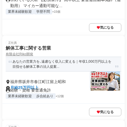
勤用） マイカー通勤可能な...
業界未経験歓迎
学歴不問
+15個
気になる
正社員
解体工事に関する営業
有限会社Riko開発
あなたの営業力を､遠慮なく収入に変える｜年収1,000万円以上を
目指せる解体工事の法人提案...
福井県坂井市春江町江留上昭和
月給25万円以上
経験・資格 要普通免許
業界未経験歓迎
歩合給あり
+12個
気になる