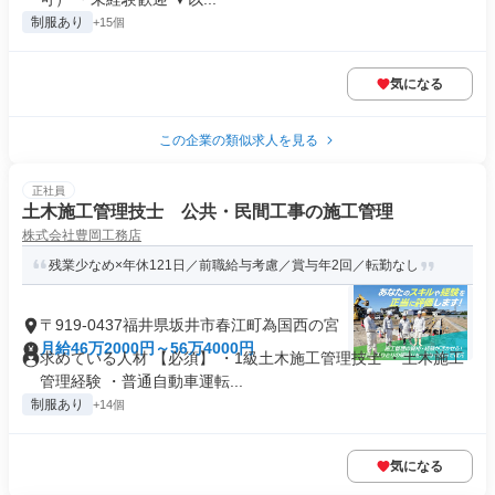
制服あり
+15個
気になる
この企業の類似求人を見る
正社員
土木施工管理技士 公共・民間工事の施工管理
株式会社豊岡工務店
残業少なめ×年休121日／前職給与考慮／賞与年2回／転勤なし
〒919-0437福井県坂井市春江町為国西の宮
月給46万2000円～56万4000円
求めている人材 【必須】 ・1級土木施工管理技士 ・土木施工
管理経験 ・普通自動車運転...
制服あり
+14個
気になる