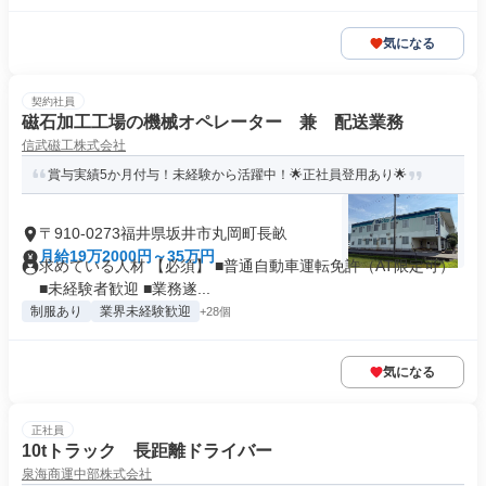
気になる
契約社員
磁石加工工場の機械オペレーター 兼 配送業務
信武磁工株式会社
賞与実績5か月付与！未経験から活躍中！🌟正社員登用あり🌟
〒910-0273福井県坂井市丸岡町長畝
月給19万2000円～35万円
求めている人材 【必須】 ■普通自動車運転免許（AT限定可）
■未経験者歓迎 ■業務遂...
制服あり
業界未経験歓迎
+28個
気になる
正社員
10tトラック 長距離ドライバー
泉海商運中部株式会社