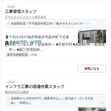
正社員
工事管理スタッフ
アサヒテクノフォート株式会社
未経験歓迎！平均勤続年数22年！働きやすさピカイチ！
〒919-0527福井県坂井市坂井町下兵庫
月給20万円～40万円
求めている人材 ＜必須条件＞ ■学歴不問 ■未経験OK ＜歓迎条
件＞ ■施工管理技師...
業界未経験歓迎
+20個
気になる
正社員
インフラ工事の現場作業スタッフ
株式会社竹山建設
未経験から月収28万可／残業基本なし／賞与あり（3ヶ月分支
給）・転勤なし