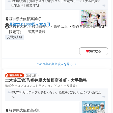
登録販売者｜資格手当月1万円✨エリア限定のリージョナル社員✅
社宅あり｜残業月7.8h
福井県大飯郡高浜町
月給22万1000円～32万円
求める人材: ✨必須条件✨ ・高卒以上 ・普通自動車免許（AT
限定可） ・医薬品登録...
交通費支給
気になる
この企業の類似求人を見る
派遣社員
土木施工管理/福井県大飯郡高浜町・大手勤務
株式会社コプロコンストラクション(ベスキャリ建設)
年収200万円アップも夢じゃない。経験を安売りしたくないあなた
へ。
福井県大飯郡高浜町