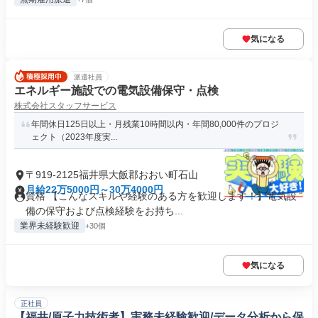
気になる
派遣社員
エネルギー施設での電気設備保守・点検
株式会社スタッフサービス
年間休日125日以上・月残業10時間以内・年間80,000件のプロジ
ェクト（2023年度実...
〒919-2125福井県大飯郡おおい町石山
月給22万5000円～30万4000円
資格 【こんなスキルや経験のある方を歓迎します！】電気設
備の保守および点検経験をお持ち...
業界未経験歓迎
+30個
気になる
正社員
【福井/原子力技術者】実務未経験歓迎/データ分析から保