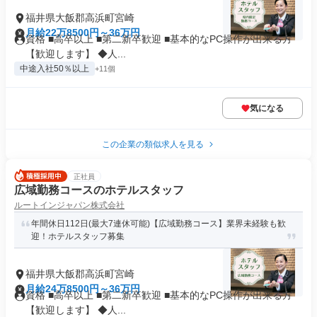
福井県大飯郡高浜町宮崎
月給22万8500円～36万円
資格 ■高卒以上 ■第二新卒歓迎 ■基本的なPC操作が出来る方
【歓迎します】 ◆人...
中途入社50％以上
+11個
気になる
この企業の類似求人を見る
正社員
広域勤務コースのホテルスタッフ
ルートインジャパン株式会社
年間休日112日(最大7連休可能)【広域勤務コース】業界未経験も歓
迎！ホテルスタッフ募集
福井県大飯郡高浜町宮崎
月給24万8500円～36万円
資格 ■高卒以上 ■第二新卒歓迎 ■基本的なPC操作が出来る方
【歓迎します】 ◆人...