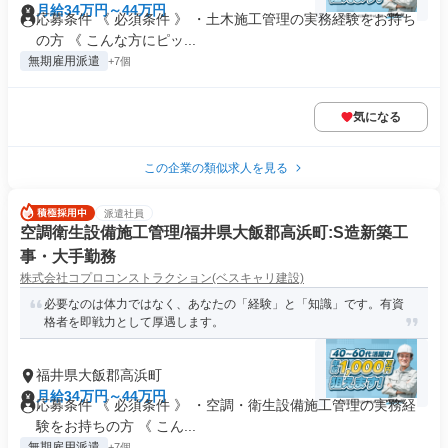
月給34万円～44万円
応募条件 《 必須条件 》 ・土木施工管理の実務経験をお持ち
の方 《 こんな方にピッ...
無期雇用派遣
+7個
気になる
この企業の類似求人を見る
派遣社員
空調衛生設備施工管理/福井県大飯郡高浜町:S造新築工
事・大手勤務
株式会社コプロコンストラクション(ベスキャリ建設)
必要なのは体力ではなく、あなたの「経験」と「知識」です。有資
格者を即戦力として厚遇します。
福井県大飯郡高浜町
月給34万円～44万円
応募条件 《 必須条件 》 ・空調・衛生設備施工管理の実務経
験をお持ちの方 《 こん...
無期雇用派遣
+7個