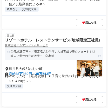
務／長期勤務によるキャ...
残業なし
交通費支給
気になる
正社員
リゾートホテル レストランサービス(地域限定正社員)
株式会社エムアンドエムサービス
◎月給28万円～／安定収入◎手厚い人材育成で安心スタート！◎
幅広い世代の方が活躍中！◎家賃...
福井県大飯郡おおい町
月給28万980円～35万553円
求める人材: 【応募資格】 ● 子育て世代の主婦（夫）さんもO
K！ ● 20代～5...
交通費支給
気になる