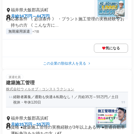
福井県大飯郡高浜町
月給34万円～44万円
応募条件 《 必須条件 》 ・プラント施工管理の実務経験をお
持ちの方 《 こんな方に...
無期雇用派遣
+7個
気になる
この企業の類似求人を見る
派遣社員
建築施工管理
株式会社ウィルオブ・コンストラクション
経験者募集／通勤も快適＆転勤なし！／月給35万～55万円／土日
祝休・年休120日
福井県大飯郡高浜町
月給35万円～55万円
資格 ●建築施工管理の実務経験が3年以上ある方 ●普通自動車
運転免許をお持ちの方（AT...