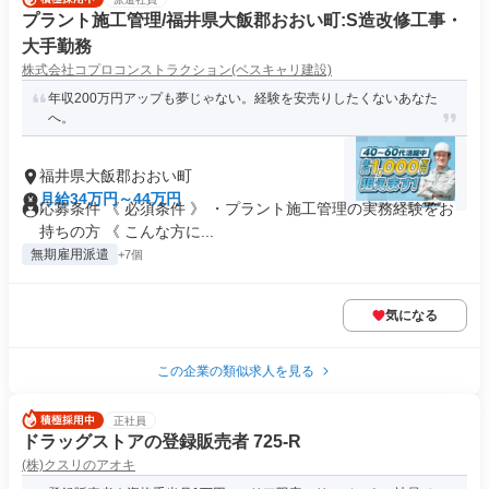
プラント施工管理/福井県大飯郡おおい町:S造改修工事・
大手勤務
株式会社コプロコンストラクション(ベスキャリ建設)
年収200万円アップも夢じゃない。経験を安売りしたくないあなた
へ。
福井県大飯郡おおい町
月給34万円～44万円
応募条件 《 必須条件 》 ・プラント施工管理の実務経験をお
持ちの方 《 こんな方に...
無期雇用派遣
+7個
気になる
この企業の類似求人を見る
正社員
ドラッグストアの登録販売者 725-R
(株)クスリのアオキ