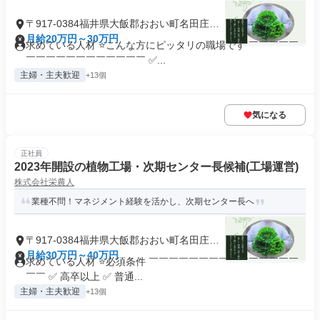
〒917-0384福井県大飯郡おおい町名田庄西
谷
月給20万円～30万円
求めている人材 ⭐こんな方にピッタリの職場です ￣￣￣￣￣
￣￣￣￣￣￣￣￣￣￣￣￣ ✅...
主婦・主夫歓迎
+13個
気になる
正社員
2023年開設の植物工場・次期センター長候補(工場運営)
株式会社栄農人
業種不問！マネジメント経験を活かし、次期センター長へ
〒917-0384福井県大飯郡おおい町名田庄西
谷
月給30万円～40万円
求めている人材 ⭐必須条件 ￣￣￣￣￣￣￣￣￣￣￣￣￣￣￣
￣￣ ✅ 高卒以上 ✅ 普通...
主婦・主夫歓迎
+13個