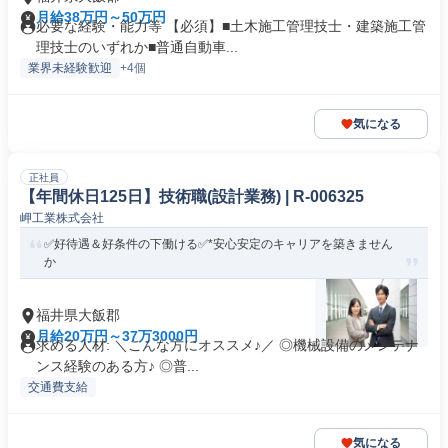
月給38万円～50万円
必要な経験・能力等 【必須】■土木施工管理技士・建築施工管
理技士のいずれか■普通自動車...
業界未経験歓迎
+4個
気になる
正社員
【年間休日125日】技術職(設計業務) | R-006325
岬工業株式会社
✅好待遇＆好条件の下働ける✅*安心安定のキャリアを築きません
か
福井県大飯郡
月給20万円～37万3000円
求める人材: ＼こんな方にオススメ♪／ ◎機械設備のメンテナ
ンス経験のある方♪ ◎普...
交通費支給
気になる