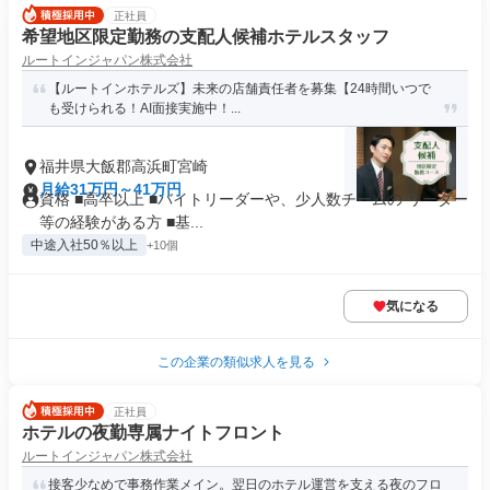
正社員
希望地区限定勤務の支配人候補ホテルスタッフ
ルートインジャパン株式会社
【ルートインホテルズ】未来の店舗責任者を募集【24時間いつで
も受けられる！AI面接実施中！...
福井県大飯郡高浜町宮崎
月給31万円～41万円
資格 ■高卒以上 ■バイトリーダーや、少人数チームの リーダー
等の経験がある方 ■基...
中途入社50％以上
+10個
気になる
この企業の類似求人を見る
正社員
ホテルの夜勤専属ナイトフロント
ルートインジャパン株式会社
接客少なめで事務作業メイン。翌日のホテル運営を支える夜のフロ