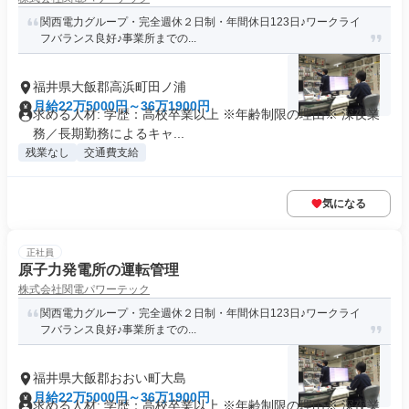
関西電力グループ・完全週休２日制・年間休日123日♪ワークライ
フバランス良好♪事業所までの...
福井県大飯郡高浜町田ノ浦
月給22万5000円～36万1900円
求める人材: 学歴：高校卒業以上 ※年齢制限の理由※ 深夜業
務／長期勤務によるキャ...
残業なし
交通費支給
気になる
正社員
原子力発電所の運転管理
株式会社関電パワーテック
関西電力グループ・完全週休２日制・年間休日123日♪ワークライ
フバランス良好♪事業所までの...
福井県大飯郡おおい町大島
月給22万5000円～36万1900円
求める人材: 学歴：高校卒業以上 ※年齢制限の理由※ 深夜業