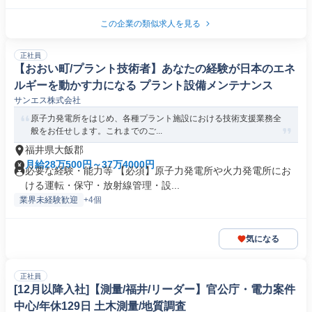
この企業の類似求人を見る
正社員
【おおい町/プラント技術者】あなたの経験が日本のエネ
ルギーを動かす力になる プラント設備メンテナンス
サンエス株式会社
原子力発電所をはじめ、各種プラント施設における技術支援業務全
般をお任せします。これまでのご...
福井県大飯郡
月給28万500円～37万4000円
必要な経験・能力等 【必須】原子力発電所や火力発電所にお
ける運転・保守・放射線管理・設...
業界未経験歓迎
+4個
気になる
正社員
[12月以降入社]【測量/福井/リーダー】官公庁・電力案件
中心/年休129日 土木測量/地質調査