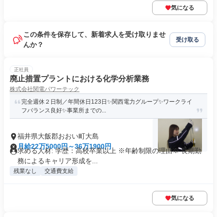
気になる
この条件を保存して、新着求人を受け取りませ
受け取る
んか？
正社員
廃止措置プラントにおける化学分析業務
株式会社関電パワーテック
完全週休２日制／年間休日123日✨関西電力グループ✨ワークライ
フバランス良好✨事業所までの...
福井県大飯郡おおい町大島
月給22万5000円～36万1900円
求める人材: 学歴：高校卒業以上 ※年齢制限の理由※ 長期勤
務によるキャリア形成を...
残業なし
交通費支給
気になる