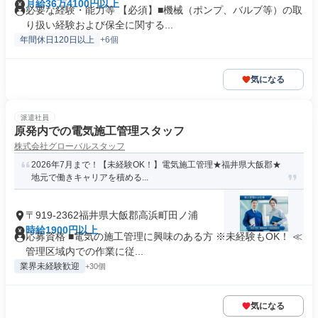
月給36万4100円以上
必要な経験・能力等 【必須】■機械（ポンプ、バルブ等）の取
り扱い経験および保全に関する...
年間休日120日以上
+6個
気になる
派遣社員
原発内での電気施工管理スタッフ
株式会社グローバルスタッフ
2026年7月まで！【未経験OK！】電気施工管理★福井県大飯郡★
地元で働きキャリアを積める...
〒919-2362福井県大飯郡高浜町田ノ浦
時給1900円以上
応募資格 ■電気の施工管理に興味のある方 ※未経験もOK！ ≪
管理区域内での作業に従...
業界未経験歓迎
+30個
気になる