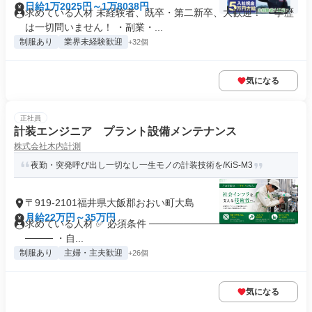
日給1万2025円～1万8038円
求めている人材 未経験者、既卒・第二新卒、大歓迎！ ・学歴
は一切問いません！ ・副業・...
制服あり
業界未経験歓迎
+32個
気になる
正社員
計装エンジニア プラント設備メンテナンス
株式会社木内計測
夜勤・突発呼び出し一切なし一生モノの計装技術を/KiS-M3
〒919-2101福井県大飯郡おおい町大島
月給22万円～35万円
求めている人材 ✅ 必須条件 ─────────────────────
──── ・自...
制服あり
主婦・主夫歓迎
+26個
気になる