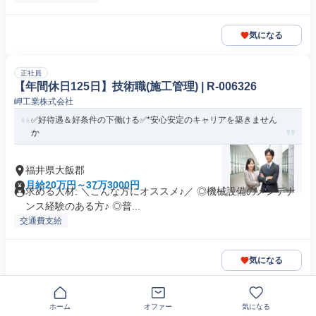
気になる
正社員
【年間休日125日】技術職(施工管理) | R-006326
岬工業株式会社
✅好待遇＆好条件の下働ける✅*安心安定のキャリアを築きません
か
福井県大飯郡
月給20万円～37万3000円
求める人材: ＼こんな方にオススメ♪／ ◎機械設備のメンテナ
ンス経験のある方♪ ◎普...
交通費支給
気になる
正社員
ホーム
オファー
気になる
【福井/施工管理】未経験歓迎/ 住宅手当充実/マイカー通