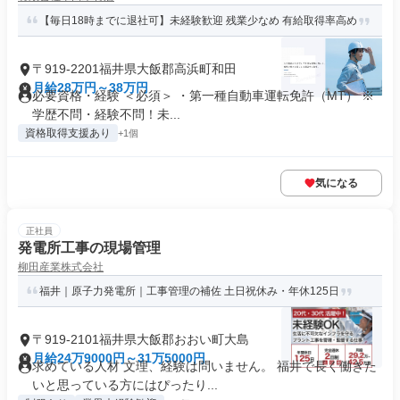
【毎日18時までに退社可】未経験歓迎 残業少なめ 有給取得率高め
〒919-2201福井県大飯郡高浜町和田
月給28万円～38万円
必要資格・経験 ＜必須＞ ・第一種自動車運転免許（MT） ※
学歴不問・経験不問！未...
資格取得支援あり
+1個
気になる
正社員
発電所工事の現場管理
柳田産業株式会社
福井｜原子力発電所｜工事管理の補佐 土日祝休み・年休125日
〒919-2101福井県大飯郡おおい町大島
月給24万9000円～31万5000円
求めている人材 文理、経験は問いません。 福井で長く働きた
いと思っている方にはぴったり...