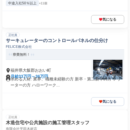
中途入社50％以上
+11個
気になる
正社員
サーキュレーターのコントロールパネルの仕分け
FELICE株式会社
寮費無料！
福井県大飯郡おおい町
月給33万円～36万円
求める人材: 業界、職種未経験の方 新卒・第二新卒の方 フリ
ーターの方 ハローワーク...
気になる
正社員
木造住宅や公共施設の施工管理スタッフ
有限会社平田木材店