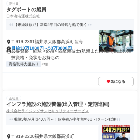
正社員
タグボートの船員
日本海港運株式会社
【未経験歓迎】新造5年目の綺麗な船で働く
〒919-2361福井県大飯郡高浜町音海
月給33万1000円～53万3000円
必要資格・経験 <必須> 四級海技士(航海または機関)以上の海
技資格・免状をお持ちの...
資格取得支援あり
+3個
気になる
正社員
インフラ施設の施設警備(出入管理・定期巡回)
株式会社ライジングサンセキュリティーサービス
現役5割が月収40万円～！個室寮が半年無料♪U・Iターン歓迎
〒919-2200福井県大飯郡高浜町