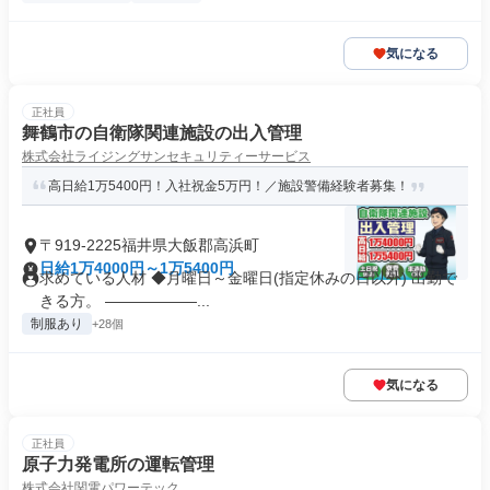
気になる
正社員
舞鶴市の自衛隊関連施設の出入管理
株式会社ライジングサンセキュリティーサービス
高日給1万5400円！入社祝金5万円！／施設警備経験者募集！
〒919-2225福井県大飯郡高浜町
日給1万4000円～1万5400円
求めている人材 ◆月曜日～金曜日(指定休みの日以外) 出勤で
きる方。 ――――――...
制服あり
+28個
気になる
正社員
原子力発電所の運転管理
株式会社関電パワーテック