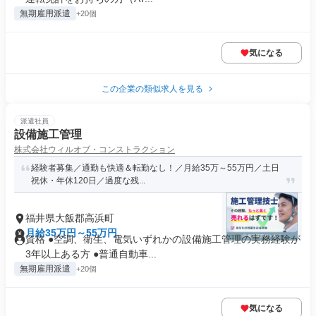
無期雇用派遣
+20個
気になる
この企業の類似求人を見る
派遣社員
設備施工管理
株式会社ウィルオブ・コンストラクション
経験者募集／通勤も快適＆転勤なし！／月給35万～55万円／土日
祝休・年休120日／過度な残...
福井県大飯郡高浜町
月給35万円～55万円
資格 ●空調、衛生、電気いずれかの設備施工管理の実務経験が
3年以上ある方 ●普通自動車...
無期雇用派遣
+20個
気になる