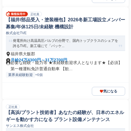
正社員
【福井/部品受入・塗装梱包】2026冬新工場設立メンバー
募集/年休125日/未経験 機構設計
株式会社TVE
発電所向け高温高圧バルブの分野で、国内トップクラスのシェアを
誇るTVE。新工場にて「パッケ...
福井県大飯郡
月給24万4300円～31万2700円
必要な経験・能力等 ★未経験歓迎求人となります★【必須】
第一種運転免許普通自動車 【歓...
業界未経験歓迎
+6個
気になる
正社員
【高浜/プラント技術者】あなたの経験が、日本のエネル
ギーを動かす力になる プラント設備メンテナンス
サンエス株式会社