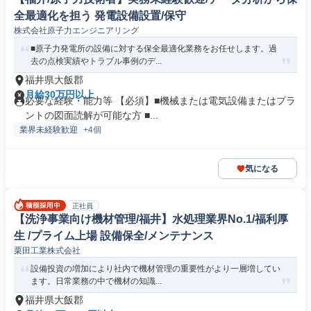
全最適化を担う 発電設備設置/保守
株式会社原子力エンジニアリング
■原子力発電所の設備に対する保全最適化業務をお任せします。過
去の点検実績やトラブル事例のデ...
福井県大飯郡
月給30万円以上
必要な経験・能力等 【必須】■機械または電気設備またはプラ
ントの図面読解が可能な方 ■...
業界未経験歓迎
+4個
気になる
正社員
【洗浄事業向け機材管理/福井】水処理業界No.1/福利厚
生 /プライム上場 設備保全/メンテナンス
栗田工業株式会社
設備投資の増加により社内で機材管理の重要性がより一層増してい
ます。日常業務の中で機材の知識...
福井県大飯郡