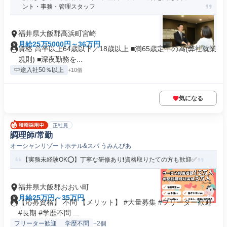
ント・事務・管理スタッフ
福井県大飯郡高浜町宮崎
月給25万5000円～36万円
資格 高卒以上64歳以下／18歳以上 ■満65歳定年の為(弊社就業
規則) ■深夜勤務を...
中途入社50％以上
+10個
気になる
正社員
調理師/常勤
オーシャンリゾートホテル&スパ うみんぴあ
【実務未経験OK⭕️】丁寧な研修あり❗️資格取りたての方も歓迎✅️
福井県大飯郡おおい町
月給25万円～35万円
【応募資格】 不問 【メリット】 #大量募集 #フリーター歓迎
#長期 #学歴不問 ...
フリーター歓迎
学歴不問
+2個