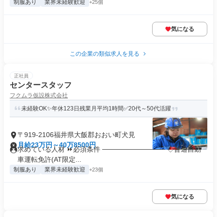
制服あり
業界未経験歓迎
+25個
気になる
この企業の類似求人を見る
正社員
センタースタッフ
フクムラ仮設株式会社
未経験OK✨年休123日残業月平均1時間✅20代～50代活躍
〒919-2106福井県大飯郡おおい町犬見
月給23万円～40万8500円
求めている人材 ⏩必須条件 ───────────── ◇普通自動
車運転免許(AT限定...
制服あり
業界未経験歓迎
+23個
気になる