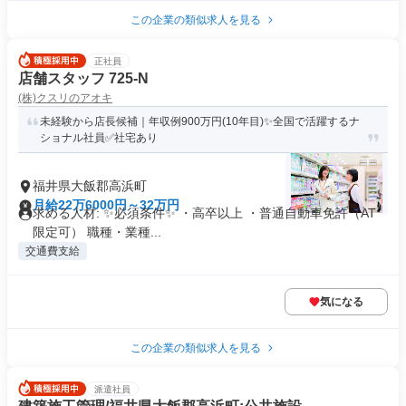
この企業の類似求人を見る
正社員
店舗スタッフ 725-N
(株)クスリのアオキ
未経験から店長候補｜年収例900万円(10年目)✨全国で活躍するナ
ショナル社員✅社宅あり
福井県大飯郡高浜町
月給22万6000円～32万円
求める人材: ✨必須条件✨ ・高卒以上 ・普通自動車免許（AT
限定可） 職種・業種...
交通費支給
気になる
この企業の類似求人を見る
派遣社員