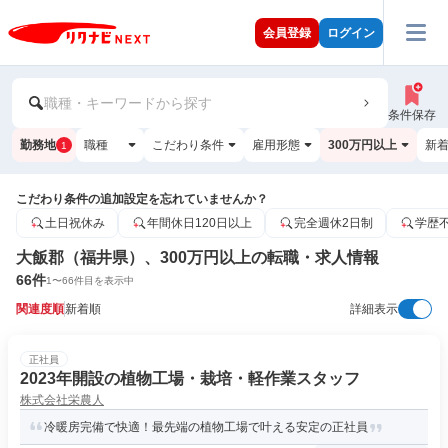
会員登録
ログイン
職種・キーワードから探す
条件保存
勤務地
職種
こだわり条件
雇用形態
300万円以上
新
1
こだわり条件の追加設定を忘れていませんか？
土日祝休み
年間休日120日以上
完全週休2日制
学歴
大飯郡（福井県）、300万円以上の転職・求人情報
66
件
1
〜
66
件目を表示中
関連度順
新着順
詳細表示
正社員
2023年開設の植物工場・栽培・軽作業スタッフ
株式会社栄農人
冷暖房完備で快適！最先端の植物工場で叶える安定の正社員