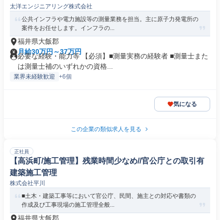
太洋エンジニアリング株式会社
公共インフラや電力施設等の測量業務を担当。主に原子力発電所の
案件をお任せします。インフラの...
福井県大飯郡
月給30万円～37万円
必要な経験・能力等 【必須】■測量実務の経験者 ■測量士また
は測量士補のいずれかの資格...
業界未経験歓迎
+6個
気になる
この企業の類似求人を見る
正社員
【高浜町/施工管理】残業時間少なめ//官公庁との取引有
建築施工管理
株式会社平川
■土木・建築工事等において官公庁、民間、施主との対応や書類の
作成及び工事現場の施工管理全般...
福井県大飯郡