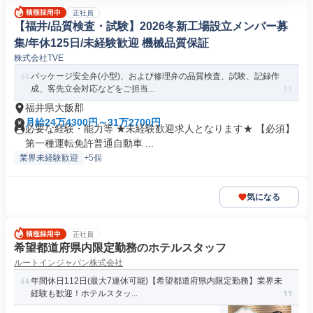
正社員
【福井/品質検査・試験】2026冬新工場設立メンバー募
集/年休125日/未経験歓迎 機械品質保証
株式会社TVE
パッケージ安全弁(小型)、および修理弁の品質検査、試験、記録作
成、客先立会対応などをご担当...
福井県大飯郡
月給24万4300円～31万2700円
必要な経験・能力等 ★未経験歓迎求人となります★ 【必須】
第一種運転免許普通自動車 ...
業界未経験歓迎
+5個
気になる
正社員
希望都道府県内限定勤務のホテルスタッフ
ルートインジャパン株式会社
年間休日112日(最大7連休可能)【希望都道府県内限定勤務】業界未
経験も歓迎！ホテルスタッ...