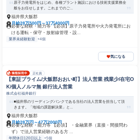
原子力発電所をはじめ、各種プラント施設における技術支援業務全
般をお任せします。これまでのご...
福井県大飯郡
月給28万500円～37万4000円
必要な経験・能力等 【必須】原子力発電所や火力発電所にお
ける運転・保守・放射線管理・設...
業界未経験歓迎
+4個
気になる
正社員
【東証プライム/大飯郡おおい町】法人営業 残業少/在宅O
K/個人ノルマ無 銀行法人営業
株式会社福井銀行
■福井県のリーディングバンクである当社の法人営業を担当して頂
きます。「地域の課題解決業」と...
福井県大飯郡
月給28万円～47万2000円
必要な経験・能力等 【必須】 ・金融業界（直接・間接問わ
ず）で法人営業経験のある方 ...
年間休日120日以上
+5個