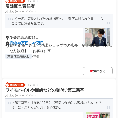
正社員
店舗運営責任者
株式会社アップビート
もう一度、店長として誇れる場所へ。「部下に頼られた日々」も、
ここでは評価対象です。
愛媛県東温市野田
月給30万円～35万円
資格 ※高卒以上 ◎携帯ショップでの店長・副店長経験 【こん
な方歓迎】 ・お客様に寄...
業界未経験歓迎
+27個
気になる
正社員
ワイモバイルや回線などの受付 / 第二新卒
株式会社アップビート
《第二新卒》【年休115日】【残業少なめ】お客様の「ありがと
う」にとことん寄り添える◎未経...