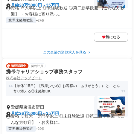
月給28万5000円～35万円
資格 ※大卒以上 ◎未経験歓迎 ◎第二新卒歓迎 【こんな方歓
迎】 ・お客様に寄り添っ...
業界未経験歓迎
+27個
気になる
この企業の類似求人を見る
契約社員
携帯キャリアショップ事務スタッフ
株式会社アップビート
【年休115日】【残業少なめ】お客様の「ありがとう」にとことん
寄り添える◎未経験OK
愛媛県東温市野田
月給26万5000円～35万円
資格 ※短大・専門卒以上 ◎未経験歓迎 ◎第二新卒歓迎 【こ
んな方歓迎】 ・お客様に...
業界未経験歓迎
+29個