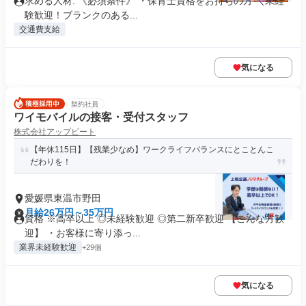
求める人材: 《必須条件》 ・保育士資格をお持ちの方 ＼未経
験歓迎！ブランクのある...
交通費支給
気になる
契約社員
ワイモバイルの接客・受付スタッフ
株式会社アップビート
【年休115日】【残業少なめ】ワークライフバランスにとことんこ
だわりを！
愛媛県東温市野田
月給26万円～35万円
資格 ※高卒以上 ◎未経験歓迎 ◎第二新卒歓迎 【こんな方歓
迎】 ・お客様に寄り添っ...
業界未経験歓迎
+29個
気になる