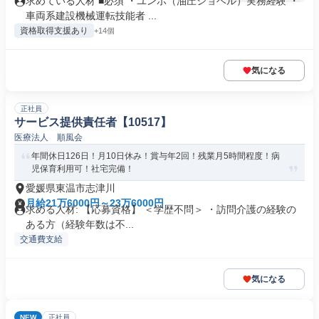
求めている人材 ■必須 ・ユンボ（油圧ショベル）実務経験 ・
車両系建設機械運転技能者 ...
資格取得支援あり
+14個
気になる
正社員
サービス提供責任者【10517】
医療法人 順風会
年間休日126日！月10日休み！賞与年2回！残業月5時間程度！病
児保育利用可！社宅完備！
愛媛県東温市志津川
月給21万6000円～23万6000円
求める人材: 【応募資格】 ＜学歴不問＞ ・訪問介護の経験の
ある方（経験年数は不...
交通費支給
気になる
NEW
正社員