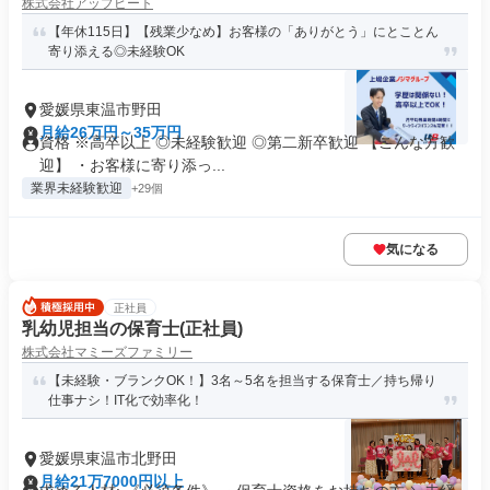
株式会社アップビート
【年休115日】【残業少なめ】お客様の「ありがとう」にとことん
寄り添える◎未経験OK
愛媛県東温市野田
月給26万円～35万円
資格 ※高卒以上 ◎未経験歓迎 ◎第二新卒歓迎 【こんな方歓
迎】 ・お客様に寄り添っ...
業界未経験歓迎
+29個
気になる
正社員
乳幼児担当の保育士(正社員)
株式会社マミーズファミリー
【未経験・ブランクOK！】3名～5名を担当する保育士／持ち帰り
仕事ナシ！IT化で効率化！
愛媛県東温市北野田
月給21万7000円以上