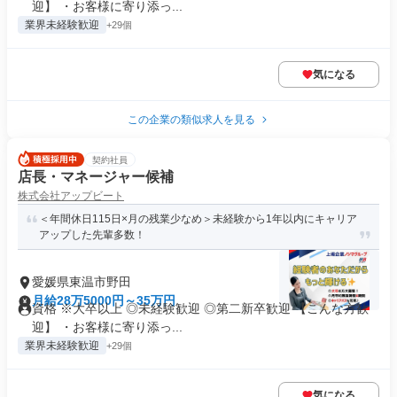
迎】 ・お客様に寄り添っ...
業界未経験歓迎
+29個
気になる
この企業の類似求人を見る
契約社員
店長・マネージャー候補
株式会社アップビート
＜年間休日115日×月の残業少なめ＞未経験から1年以内にキャリア
アップした先輩多数！
愛媛県東温市野田
月給28万5000円～35万円
資格 ※大卒以上 ◎未経験歓迎 ◎第二新卒歓迎 【こんな方歓
迎】 ・お客様に寄り添っ...
業界未経験歓迎
+29個
気になる