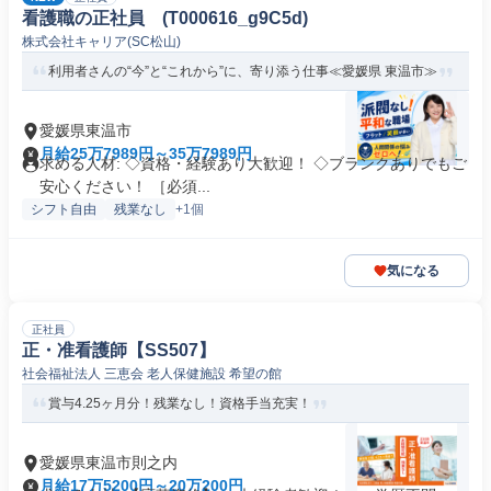
看護職の正社員 (T000616_g9C5d)
株式会社キャリア(SC松山)
利用者さんの“今”と“これから”に、寄り添う仕事≪愛媛県 東温市≫
愛媛県東温市
月給25万7989円～35万7989円
求める人材: ◇資格・経験あり大歓迎！ ◇ブランクありでもご
安心ください！ ［必須...
シフト自由
残業なし
+1個
気になる
正社員
正・准看護師【SS507】
社会福祉法人 三恵会 老人保健施設 希望の館
賞与4.25ヶ月分！残業なし！資格手当充実！
愛媛県東温市則之内
月給17万5200円～20万200円