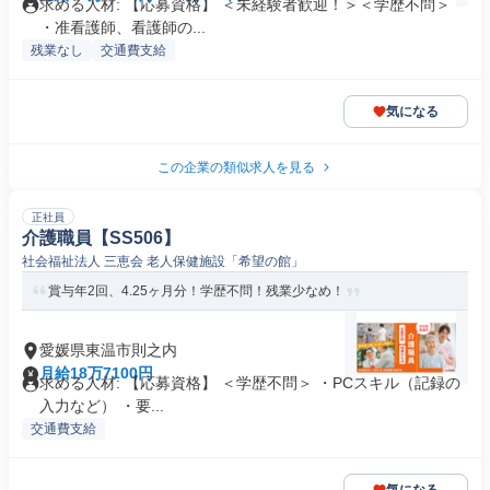
求める人材: 【応募資格】 ＜未経験者歓迎！＞＜学歴不問＞
・准看護師、看護師の...
残業なし
交通費支給
気になる
この企業の類似求人を見る
正社員
介護職員【SS506】
社会福祉法人 三恵会 老人保健施設「希望の館」
賞与年2回、4.25ヶ月分！学歴不問！残業少なめ！
愛媛県東温市則之内
月給18万7100円
求める人材: 【応募資格】 ＜学歴不問＞ ・PCスキル（記録の
入力など） ・要...
交通費支給