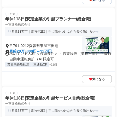
気になる
正社員
年休118日|安定企業の引越プランナー(総合職)
一宮運輸株式会社
月収33万可｜賞与年2回｜手に職をつけながら長く働ける✨
〒791-0212愛媛県東温市田窪
月給20万3300円～33万円
求めている人材 ＜必須条件＞ ・営業経験（業種不問） ・普通
自動車運転免許（AT限定可...
業界未経験歓迎
車通勤OK
+11個
気になる
正社員
年休118日|安定企業の引越サービス営業(総合職)
一宮運輸株式会社
月収33万可｜賞与年2回｜手に職をつけながら長く働ける✨