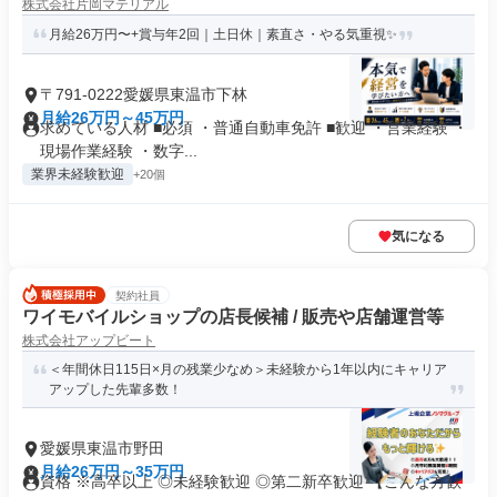
株式会社片岡マテリアル
月給26万円〜+賞与年2回｜土日休｜素直さ・やる気重視✨
〒791-0222愛媛県東温市下林
月給26万円～45万円
求めている人材 ■必須 ・普通自動車免許 ■歓迎 ・営業経験 ・
現場作業経験 ・数字...
業界未経験歓迎
+20個
気になる
契約社員
ワイモバイルショップの店長候補 / 販売や店舗運営等
株式会社アップビート
＜年間休日115日×月の残業少なめ＞未経験から1年以内にキャリア
アップした先輩多数！
愛媛県東温市野田
月給26万円～35万円
資格 ※高卒以上 ◎未経験歓迎 ◎第二新卒歓迎 【こんな方歓