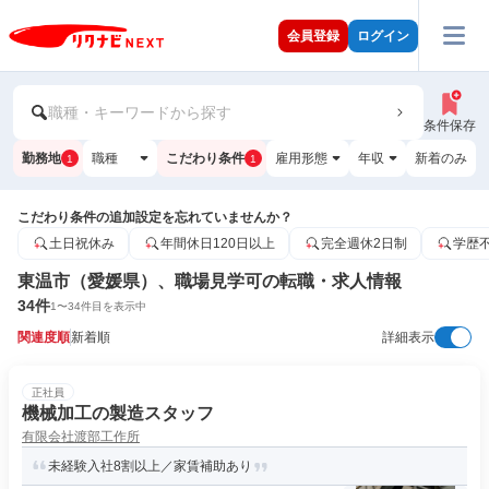
会員登録
ログイン
職種・キーワードから探す
条件保存
勤務地
職種
こだわり条件
雇用形態
年収
新着のみ
1
1
こだわり条件の追加設定を忘れていませんか？
土日祝休み
年間休日120日以上
完全週休2日制
学歴
東温市（愛媛県）、職場見学可の転職・求人情報
34
件
1
〜
34
件目を表示中
関連度順
新着順
詳細表示
正社員
機械加工の製造スタッフ
有限会社渡部工作所
未経験入社8割以上／家賃補助あり