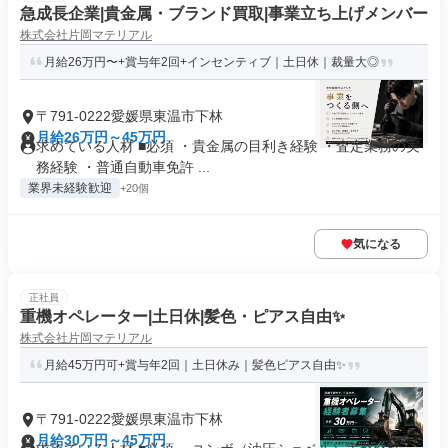
急成長企業|貴金属・ブランド買取|事業立ち上げメンバー
株式会社片岡マテリアル
月給26万円〜+賞与年2回+インセンティブ｜土日休｜裁量大◎
〒791-0222愛媛県東温市下林
月給26万円～45万円
求めている人材 ■必須 ・貴金属の目利き経験 ・査定業務の実
務経験 ・普通自動車免許 ...
業界未経験歓迎
+20個
気になる
正社員
重機オペレーター|土日休|髪色・ピアス自由✨
株式会社片岡マテリアル
月給45万円可+賞与年2回｜土日休み｜髪色ピアス自由✨
〒791-0222愛媛県東温市下林
月給30万円～45万円