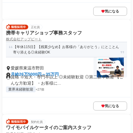
気になる
正社員
携帯キャリアショップ事務スタッフ
株式会社アップビート
【年休115日】【残業少なめ】お客様の「ありがとう」にとことん
寄り添える◎未経験OK
愛媛県東温市野田
月給26万5000円～35万円
資格 ※短大・専門卒以上 ◎未経験歓迎 ◎第二新卒歓迎 【こ
んな方歓迎】 ・お客様に...
業界未経験歓迎
+27個
気になる
契約社員
ワイモバイルケータイのご案内スタッフ