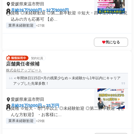
愛媛県東温市野田
月給26万5000円～32万9000円
資格 ◎未経験歓迎 ◎第二新卒歓迎 ※短大・四年生大学卒業見
込みの方も応募可 【必...
業界未経験歓迎
+27個
気になる
契約社員
店舗責任者候補
株式会社アップビート
＜年間休日115日×月の残業少なめ＞未経験から1年以内にキャリア
アップした先輩多数！
愛媛県東温市野田
月給26万5000円～35万円
資格 ※短大・専門卒以上 ◎未経験歓迎 ◎第二新卒歓迎 【こ
んな方歓迎】 ・お客様に...
業界未経験歓迎
+29個