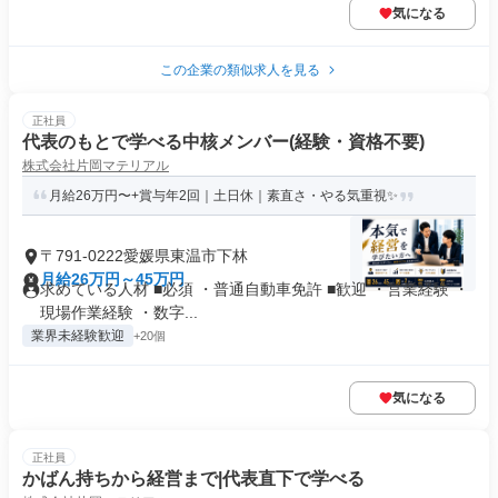
気になる
この企業の類似求人を見る
正社員
代表のもとで学べる中核メンバー(経験・資格不要)
株式会社片岡マテリアル
月給26万円〜+賞与年2回｜土日休｜素直さ・やる気重視✨
〒791-0222愛媛県東温市下林
月給26万円～45万円
求めている人材 ■必須 ・普通自動車免許 ■歓迎 ・営業経験 ・
現場作業経験 ・数字...
業界未経験歓迎
+20個
気になる
正社員
かばん持ちから経営まで|代表直下で学べる