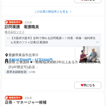
この企業の類似求人を見る
正社員
訪問看護 看護職員
株式会社ツクイ
【大阪府大阪市】定時で帰れる訪問看護へ！待遇・研修・福利厚生
も充実のツクイ訪看/正看護師
愛媛県東温市志津川
月給29万500円～37万2500円
資格 正看護師 ■一般職/臨床経験2年以上ある方 ■普通自動車免
許(AT限定可)必須 ...
業界未経験歓迎
+24個
気になる
正社員
店長・マネージャー候補