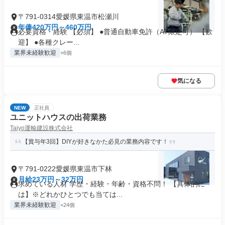
〒791-0314愛媛県東温市松瀬川
年俸420万円～460万円
必要資格・経験 【必須】 ●普通自動車免許（AT限定可） 【歓
迎】 ●各種クレー...
業界未経験歓迎
+6個
気になる
NEW
正社員
ユニットハウスの出荷業務
Taiyo運輸建設株式会社
【賞与年3回】DIYが好きなかた必見の業務内容です！
〒791-0222愛媛県東温市下林
月給23万円～32万円
求めている人材 学歴・経験・年齢・資格不問！ 【具体的に
は】※どれかひとつでも当ては...
業界未経験歓迎
+24個