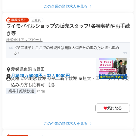
この企業の類似求人を見る
正社員
ワイモバイルショップの販売スタッフ/ 各種契約やお手続
き等
株式会社アップビート
《第二新卒》ここでの可能性は無限大◎自分の進みたい道へ進め
る！
愛媛県東温市野田
月給26万5000円～32万9000円
資格 ◎未経験歓迎 ◎第二新卒歓迎 ※短大・四年生大学卒業見
込みの方も応募可 【必...
業界未経験歓迎
+27個
気になる
この企業の類似求人を見る