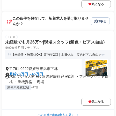
気になる
この条件を保存して、新着求人を受け取りませ
受け取る
んか？
正社員
未経験でも月26万〜|現場スタッフ(髪色・ピアス自由)
株式会社片岡マテリアル
【未経験・無資格OK】賞与年2回｜土日休み｜髪色ピアス自由✨
〒791-0222愛媛県東温市下林
月給26万円～45万円
求めている人材 ■必須 未経験歓迎 ■歓迎 ・フォークリフト資
格 ・重機資格 ・現場...
業界未経験歓迎
+17個
気になる
この企業の類似求人を見る