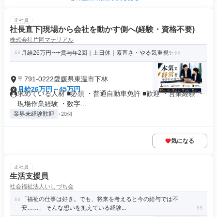
正社員
社長直下|現場から会社を動かす側へ(経験・資格不要)
株式会社片岡マテリアル
月給26万円〜+賞与年2回｜土日休｜素直さ・やる気重視✨
〒791-0222愛媛県東温市下林
月給26万円～45万円
求めている人材 ■必須 ・普通自動車免許 ■歓迎 ・営業経験 ・
現場作業経験 ・数字...
業界未経験歓迎
+20個
気になる
正社員
生活支援員
社会福祉法人いしづち会
「福祉の仕事は好き。でも、将来を考えると今の給与では不
安……」 そんな想いを抱えている経験...