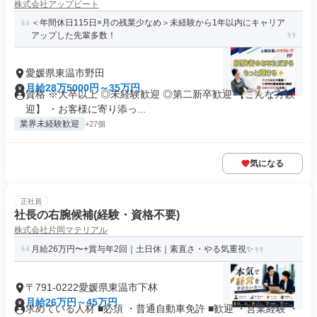
株式会社アップビート
＜年間休日115日×月の残業少なめ＞未経験から1年以内にキャリア
アップした先輩多数！
愛媛県東温市野田
月給28万5000円～35万円
資格 ※大卒以上 ◎未経験歓迎 ◎第二新卒歓迎 【こんな方歓
迎】 ・お客様に寄り添っ...
業界未経験歓迎
+27個
気になる
正社員
社長の右腕候補(経験・資格不要)
株式会社片岡マテリアル
月給26万円〜+賞与年2回｜土日休｜素直さ・やる気重視✨
〒791-0222愛媛県東温市下林
月給26万円～45万円
求めている人材 ■必須 ・普通自動車免許 ■歓迎 ・営業経験 ・