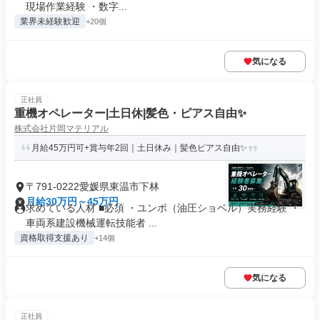
現場作業経験 ・数字...
業界未経験歓迎
+20個
気になる
正社員
重機オペレーター|土日休|髪色・ピアス自由✨
株式会社片岡マテリアル
月給45万円可+賞与年2回｜土日休み｜髪色ピアス自由✨
〒791-0222愛媛県東温市下林
月給30万円～45万円
求めている人材 ■必須 ・ユンボ（油圧ショベル）実務経験 ・
車両系建設機械運転技能者 ...
資格取得支援あり
+14個
気になる
正社員