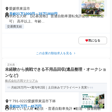
愛媛県東温市
月給21万1000円～25万1800円
求める人材: 【応募資格】 普通自動車運転免許必須（AT限定
可） 高卒以上、年齢...
交通費支給
気になる
この企業の類似求人を見る
正社員
未経験から挑戦できる不用品回収(遺品整理・オークショ
ンなど)
株式会社片岡マテリアル
月給26万円〜+賞与年2回｜土日休みでプライベート充実✨
〒791-0222愛媛県東温市下林
月給26万円～45万円
求めている人材 ■必須 ・普通自動車免許 ■歓迎 ・接客経験 ・