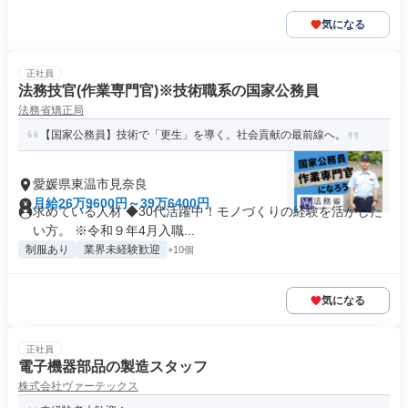
気になる
正社員
法務技官(作業専門官)※技術職系の国家公務員
法務省矯正局
【国家公務員】技術で「更生」を導く。社会貢献の最前線へ。
愛媛県東温市見奈良
月給26万9600円～39万6400円
求めている人材 ◆30代活躍中！モノづくりの経験を活かした
い方。 ※令和９年4月入職...
制服あり
業界未経験歓迎
+10個
気になる
正社員
電子機器部品の製造スタッフ
株式会社ヴァーテックス