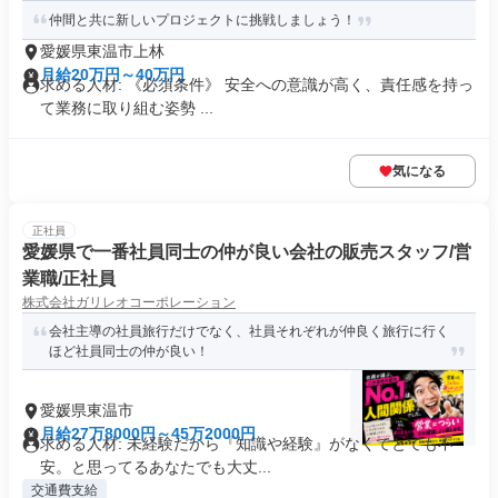
仲間と共に新しいプロジェクトに挑戦しましょう！
愛媛県東温市上林
月給20万円～40万円
求める人材: 《必須条件》 安全への意識が高く、責任感を持っ
て業務に取り組む姿勢 ...
気になる
正社員
愛媛県で一番社員同士の仲が良い会社の販売スタッフ/営
業職/正社員
株式会社ガリレオコーポレーション
会社主導の社員旅行だけでなく、社員それぞれが仲良く旅行に行く
ほど社員同士の仲が良い！
愛媛県東温市
月給27万8000円～45万2000円
求める人材: 未経験だから『知識や経験』がなくてとても不
安。と思ってるあなたでも大丈...
交通費支給