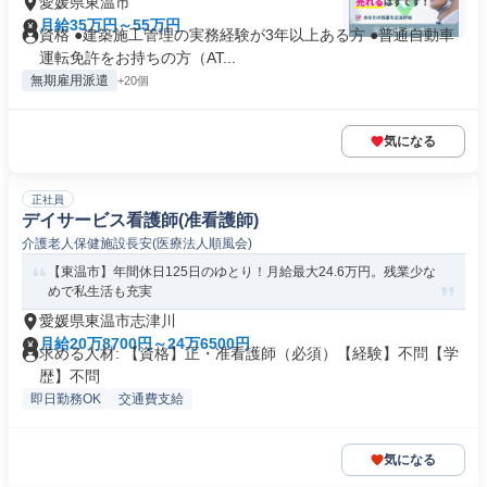
愛媛県東温市
月給35万円～55万円
資格 ●建築施工管理の実務経験が3年以上ある方 ●普通自動車
運転免許をお持ちの方（AT...
無期雇用派遣
+20個
気になる
正社員
デイサービス看護師(准看護師)
介護老人保健施設長安(医療法人順風会)
【東温市】年間休日125日のゆとり！月給最大24.6万円。残業少な
めで私生活も充実
愛媛県東温市志津川
月給20万8700円～24万6500円
求める人材: 【資格】正・准看護師（必須）【経験】不問【学
歴】不問
即日勤務OK
交通費支給
気になる