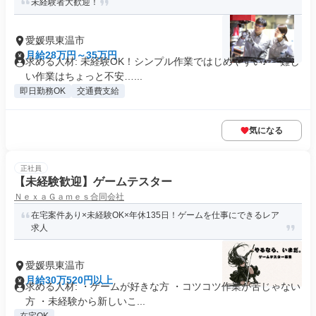
未経験者大歓迎！
愛媛県東温市
月給28万円～35万円
求める人材: 未経験OK！シンプル作業ではじめやすい♪ 「難し
い作業はちょっと不安…...
即日勤務OK
交通費支給
気になる
正社員
【未経験歓迎】ゲームテスター
ＮｅｘａＧａｍｅｓ合同会社
在宅案件あり×未経験OK×年休135日！ゲームを仕事にできるレア
求人
愛媛県東温市
月給30万520円以上
求める人材: ・ゲームが好きな方 ・コツコツ作業が苦じゃない
方 ・未経験から新しいこ...