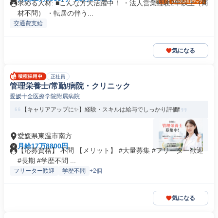
求める人材: ■こんな方大活躍中！ ・法人営業経験2年以上（商
材不問） ・転居の伴う...
交通費支給
気になる
正社員
管理栄養士/常勤/病院・クリニック
愛媛十全医療学院附属病院
【キャリアアップに✨】経験・スキルは給与でしっかり評価❗️
愛媛県東温市南方
月給17万8800円
【応募資格】 不問 【メリット】 #大量募集 #フリーター歓迎
#長期 #学歴不問 ...
フリーター歓迎
学歴不問
+2個
気になる