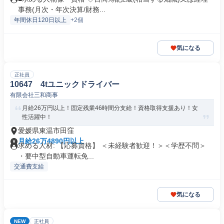
事務(月次・年次決算/財務...
年間休日120日以上
+2個
気になる
正社員
10647 4tユニックドライバー
有限会社三和商事
月給26万円以上！固定残業46時間分支給！資格取得支援あり！女
性活躍中！
愛媛県東温市田窪
月給26万4890円以上
求める人材: 【応募資格】 ＜未経験者歓迎！＞＜学歴不問＞
・要中型自動車運転免...
交通費支給
気になる
NEW
正社員