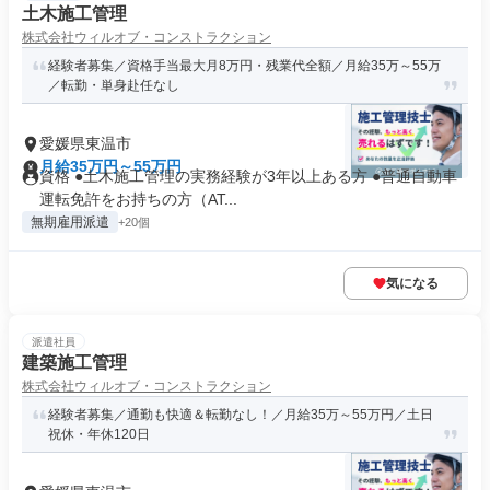
土木施工管理
株式会社ウィルオブ・コンストラクション
経験者募集／資格手当最大月8万円・残業代全額／月給35万～55万
／転勤・単身赴任なし
愛媛県東温市
月給35万円～55万円
資格 ●土木施工管理の実務経験が3年以上ある方 ●普通自動車
運転免許をお持ちの方（AT...
無期雇用派遣
+20個
気になる
派遣社員
建築施工管理
株式会社ウィルオブ・コンストラクション
経験者募集／通勤も快適＆転勤なし！／月給35万～55万円／土日
祝休・年休120日