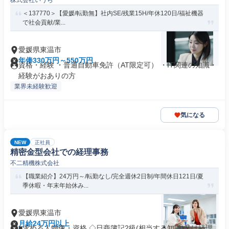
株式会社いうら
＜137770＞【愛媛/転勤無】社内SE/残業15H/年休120日/福祉機器
で社会貢献/業...
愛媛県東温市
年俸330万円～550万円
資格・経験 ・普通自動車免許（AT限定可） ・IT関連の知識・
経験がおありの方
業界未経験歓迎
気になる
NEW
正社員
精密金型会社での経理事務
不二精機株式会社
【職業紹介】24万円～/転勤なし/完全週休2日制/年間休日121日/夏
季休暇・年末年始休み...
愛媛県東温市
月給24万円以上
■求める人物像・資格 ◇日商簿記2級(相当する知識)又は経理