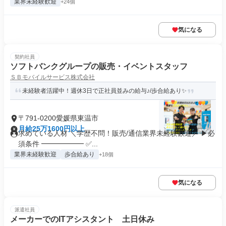
業界未経験歓迎
+24個
気になる
契約社員
ソフトバンクグループの販売・イベントスタッフ
ＳＢモバイルサービス株式会社
未経験者活躍中！週休3日で正社員並みの給与♪/歩合給あり✨
〒791-0200愛媛県東温市
月給25万1600円以上
求めている人材 ＼学歴不問！販売/通信業界未経験歓迎／ ▶必
須条件 ━━━━━━ ✅...
業界未経験歓迎
歩合給あり
+18個
気になる
派遣社員
メーカーでのITアシスタント 土日休み