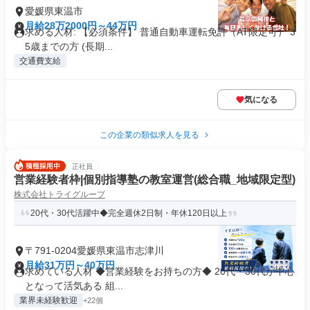
愛媛県東温市
月給28万2000円～44万円
求める人材: 【必須条件】 普通自動車運転免許（AT限定可） 3
5歳までの方 (長期...
交通費支給
気になる
この企業の類似求人を見る
正社員
営業経験者枠|個別指導塾の教室運営(総合職_地域限定型)
株式会社トライグループ
20代・30代活躍中◆完全週休2日制・年休120日以上
〒791-0204愛媛県東温市志津川
月給31万円～40万円
求めている人材 ◆営業経験をお持ちの方◆ 20代・30代が中心
となって活気ある 組...
業界未経験歓迎
+22個