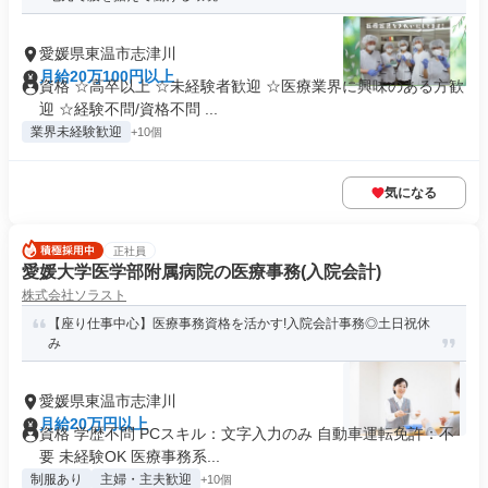
愛媛県東温市志津川
月給20万100円以上
資格 ☆高卒以上 ☆未経験者歓迎 ☆医療業界に興味のある方歓
迎 ☆経験不問/資格不問 ...
業界未経験歓迎
+10個
気になる
正社員
愛媛大学医学部附属病院の医療事務(入院会計)
株式会社ソラスト
【座り仕事中心】医療事務資格を活かす!入院会計事務◎土日祝休
み
愛媛県東温市志津川
月給20万円以上
資格 学歴不問 PCスキル：文字入力のみ 自動車運転免許：不
要 未経験OK 医療事務系...
制服あり
主婦・主夫歓迎
+10個