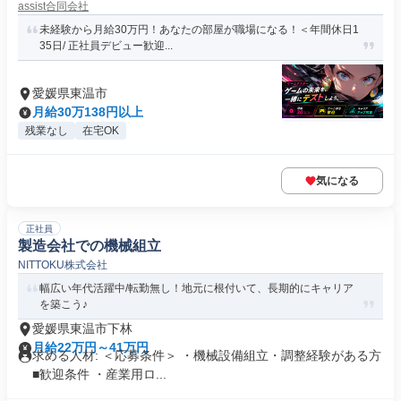
assist合同会社
未経験から月給30万円！あなたの部屋が職場になる！＜年間休日1
35日/ 正社員デビュー歓迎...
愛媛県東温市
月給30万138円以上
残業なし
在宅OK
気になる
正社員
製造会社での機械組立
NITTOKU株式会社
幅広い年代活躍中/転勤無し！地元に根付いて、長期的にキャリア
を築こう♪
愛媛県東温市下林
月給22万円～41万円
求める人材: ＜応募条件＞ ・機械設備組立・調整経験がある方
■歓迎条件 ・産業用ロ...