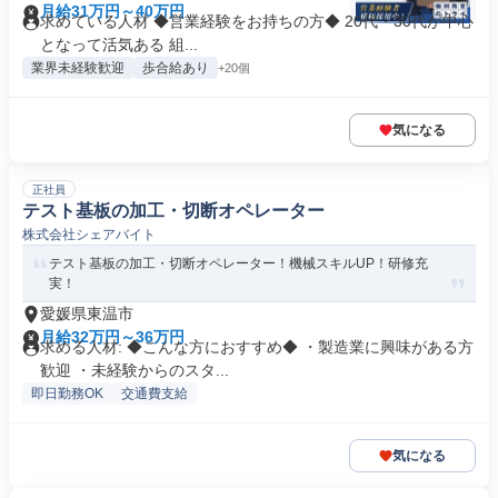
月給31万円～40万円
求めている人材 ◆営業経験をお持ちの方◆ 20代・30代が中心
となって活気ある 組...
業界未経験歓迎
歩合給あり
+20個
気になる
正社員
テスト基板の加工・切断オペレーター
株式会社シェアバイト
テスト基板の加工・切断オペレーター！機械スキルUP！研修充
実！
愛媛県東温市
月給32万円～36万円
求める人材: ◆こんな方におすすめ◆ ・製造業に興味がある方
歓迎 ・未経験からのスタ...
即日勤務OK
交通費支給
気になる