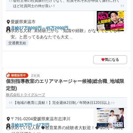
会社主導の社員旅行だけでなく、社員それぞれが仲良く旅行に行く
ほど社員同士の仲が良い！
愛媛県東温市
月給27万8000円～45万2000円
求める人材: 未経験だから『知識や経験』がなくてとても不
安。と思ってるあなたでも大丈...
交通費支給
気になる
正社員
個別指導教室のエリアマネージャー候補(総合職_地域限
定型)
株式会社トライグループ
【地域の教育に貢献！】完全週休2日制／年間休日120日以上
〒791-0204愛媛県東温市志津川
月給35万円～67万円
求めている人材 ◆教育業界の経験者大歓迎！◆ 20代・30代・