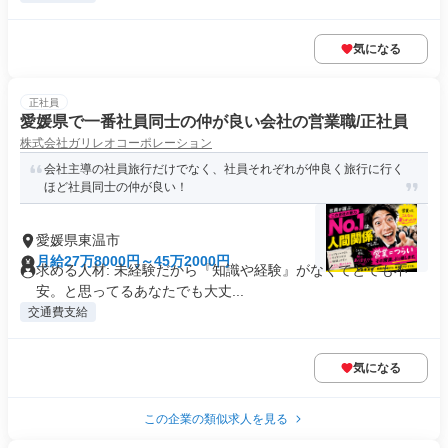
気になる
正社員
愛媛県で一番社員同士の仲が良い会社の営業職/正社員
株式会社ガリレオコーポレーション
会社主導の社員旅行だけでなく、社員それぞれが仲良く旅行に行く
ほど社員同士の仲が良い！
愛媛県東温市
月給27万8000円～45万2000円
求める人材: 未経験だから『知識や経験』がなくてとても不
安。と思ってるあなたでも大丈...
交通費支給
気になる
この企業の類似求人を見る