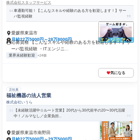
株式会社スタッフサービス
車通勤可能！【こんなスキルや経験のある方を歓迎します！】サー
バ監視経験
愛媛県東温市
月給22万5000円～28万8000円
応募資格 【こんなスキルや経験のある方を歓迎します！】サ
ーバ監視経験 ・ITエンジニ...
業界未経験歓迎
+24個
気になる
正社員
福祉機器の法人営業
株式会社いうら
【未経験活躍中☆ルート営業】20代から30代前半の20〜30代活躍
中！ノルマなし／企業負担...
愛媛県東温市南野田
月給22万5000円～29万5000円