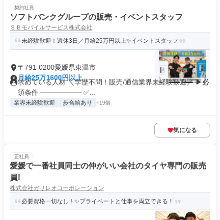
契約社員
ソフトバンクグループの販売・イベントスタッフ
ＳＢモバイルサービス株式会社
未経験歓迎！週休3日／月給25万円以上✨イベントスタッフ
〒791-0200愛媛県東温市
月給25万1600円以上
求めている人材 ＼学歴不問！販売/通信業界未経験歓迎／ ▶必
須条件 ━━━━━━ ✅...
業界未経験歓迎
歩合給あり
+19個
気になる
正社員
愛媛で一番社員同士の仲がいい会社のタイヤ専門の販売
員!
株式会社ガリレオコーポレーション
必要資格一切なし！✨️プライベートと仕事を両立できる！