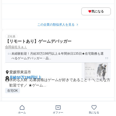
気になる
この企業の類似求人を見る
正社員
【リモートあり】ゲームデバッガー
合同会社Ｓａｉ
未経験歓迎！月給30万198円以上＆年間休日135日★在宅勤務も選
べるゲームデバッガー・品...
愛媛県東温市
月給30万198円以上
求める人材: 応募資格はゲームが好きであること！ ＼こんな方
歓迎です／ ★ゲーム...
在宅OK
気になる
ホーム
オファー
気になる