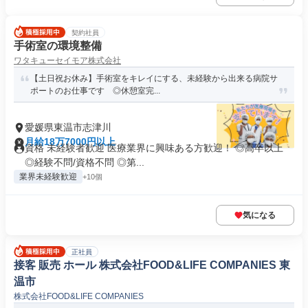
契約社員
手術室の環境整備
ワタキューセイモア株式会社
【土日祝お休み】手術室をキレイにする、未経験から出来る病院サ
ポートのお仕事です ◎休憩室完...
愛媛県東温市志津川
月給18万7000円以上
資格 未経験者歓迎 医療業界に興味ある方歓迎！ ◎高卒以上
◎経験不問/資格不問 ◎第...
業界未経験歓迎
+10個
気になる
正社員
接客 販売 ホール 株式会社FOOD&LIFE COMPANIES 東
温市
株式会社FOOD&LIFE COMPANIES