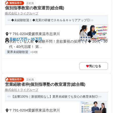
正社員
個別指導教室の教室運営(総合職)
株式会社トライグループ
◆未経験歓迎！◆充実の研修でスキル＆キャリアアップ◎
〒791-0204愛媛県東温市志津川
月給27万円～35万円
求めている人材 ◆経験不問！意欲重視の採用です◆ 20代・30
代・40代活躍！ 第...
業界未経験歓迎
+14個
気になる
正社員
営業経験者枠|個別指導塾の教室運営(総合職)
株式会社トライグループ
【反響100%｜新規開拓なし】業界未経験でも安心の教育体制◎
〒791-0204愛媛県東温市志津川