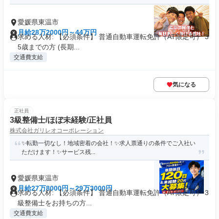
愛媛県東温市
月給28万2000円～44万円
求める人材: 【必須条件】 普通自動車運転免許（AT限定可） 3
5歳までの方 (長期...
交通費支給
気になる
正社員
3級整備士/ほぼ未経験/正社員
株式会社ガリレオコーポレーション
✨️転勤一切なし！地域密着の会社！✨️求人票通りの条件でご入社い
ただけます！✨️サービス残...
愛媛県東温市
月給27万8000円～29万3000円
求める人材: 【必須条件】 普通自動車運転免許（AT限定可） 3
級整備士をお持ちの方...
交通費支給