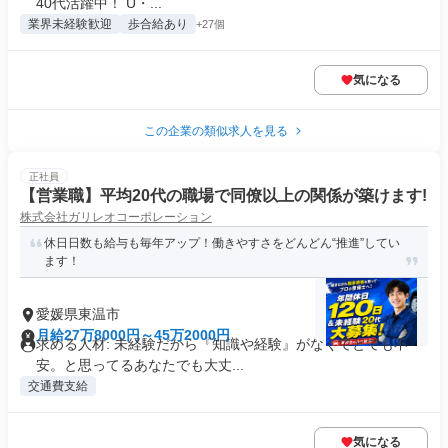
40代活躍中！ U・...
業界未経験歓迎
歩合給あり
+27個
気になる
この企業の類似求人を見る
正社員
【営業職】平均20代の職場で同僚以上の関係が築けます!
株式会社ガリレオコーポレーション
休日日数も給与も毎年アップ！働きやすさをどんどん“推進”してい
ます！
愛媛県東温市
月給27万8000円～45万2000円
求める人材: 未経験だから『知識や経験』がなくてとても不
安。と思ってるあなたでも大丈...
交通費支給
気になる