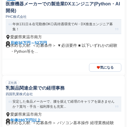
医療機器メーカーでの製造業DXエンジニア(Python・AI
開発)
PHC株式会社
年休131日＆在宅勤務OK◎高待遇環境でAI・DX推進エンジニア募
集！
愛媛県東温市南方
月給36万円～52万円
求める人材: ＜応募条件＞ ▼必須要件 ■ 以下いずれかの経験
・Python等を...
気になる
正社員
乳製品関連企業での経理事務
四国乳業株式会社
安定した食品メーカーで、腰を据えて経理のキャリアを築きません
か？賞与・手当・福利厚生も充実...
愛媛県東温市南方
年俸280万円以上
求める人材: ＜応募条件＞ パソコン基本操作 経理業務経験