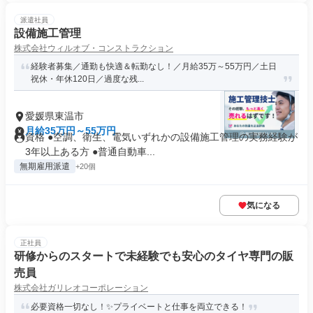
派遣社員
設備施工管理
株式会社ウィルオブ・コンストラクション
経験者募集／通勤も快適＆転勤なし！／月給35万～55万円／土日
祝休・年休120日／過度な残...
愛媛県東温市
月給35万円～55万円
資格 ●空調、衛生、電気いずれかの設備施工管理の実務経験が
3年以上ある方 ●普通自動車...
無期雇用派遣
+20個
気になる
正社員
研修からのスタートで未経験でも安心のタイヤ専門の販
売員
株式会社ガリレオコーポレーション
必要資格一切なし！✨️プライベートと仕事を両立できる！