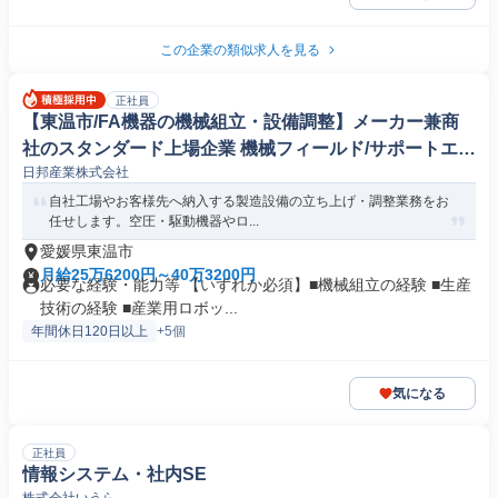
この企業の類似求人を見る
正社員
【東温市/FA機器の機械組立・設備調整】メーカー兼商
社のスタンダード上場企業 機械フィールド/サポートエン
日邦産業株式会社
ジニア
自社工場やお客様先へ納入する製造設備の立ち上げ・調整業務をお
任せします。空圧・駆動機器やロ...
愛媛県東温市
月給25万6200円～40万3200円
必要な経験・能力等 【いずれか必須】■機械組立の経験 ■生産
技術の経験 ■産業用ロボッ...
年間休日120日以上
+5個
気になる
正社員
情報システム・社内SE