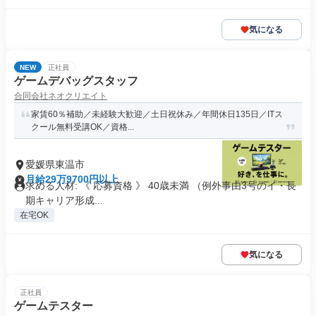
気になる
NEW
正社員
ゲームデバッグスタッフ
合同会社ネオクリエイト
家賃60％補助／未経験大歓迎／土日祝休み／年間休日135日／ITス
クール無料受講OK／資格...
愛媛県東温市
月給29万9700円以上
求める人材: 《 応募資格 》 40歳未満 （例外事由3号のイ・長
期キャリア形成...
在宅OK
気になる
正社員
ゲームテスター