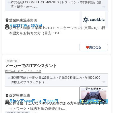
株式会社FOOD&LIFE COMPANIES｜レストラン・専門料理店（接
客・販売・ホール...
愛媛県東温市野田
月給23万円～35万円
求める人物像 ※業務上のコミュニケーションに支障のない日
本語力をお持ちの方（目安：BJ...
気になる
派遣社員
メーカーでのITアシスタント
株式会社スタッフサービス
車通勤可能！年間休日125日以上・月残業9時間以内・年間90,000
件以上のプロジェクト（...
愛媛県東温市
月給22万5000円～31万2000円
応募資格 【こんなスキルや経験のある方を歓迎します！】ネ
ットワーク・障害対応の基礎がわ...