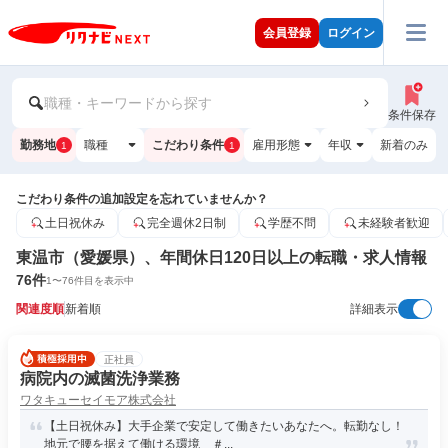
会員登録
ログイン
職種・キーワードから探す
条件保存
勤務地
職種
こだわり条件
雇用形態
年収
新着のみ
1
1
こだわり条件の追加設定を忘れていませんか？
土日祝休み
完全週休2日制
学歴不問
未経験者歓迎
東温市（愛媛県）、年間休日120日以上の転職・求人情報
76
件
1
〜
76
件目を表示中
関連度順
新着順
詳細表示
正社員
病院内の滅菌洗浄業務
ワタキューセイモア株式会社
【土日祝休み】大手企業で安定して働きたいあなたへ。転勤なし！
地元で腰を据えて働ける環境 ＃...