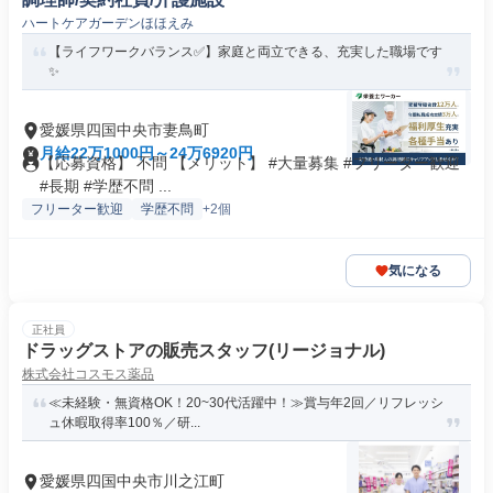
ハートケアガーデンほほえみ
【ライフワークバランス✅️】家庭と両立できる、充実した職場です
✨
愛媛県四国中央市妻鳥町
月給22万1000円～24万6920円
【応募資格】 不問 【メリット】 #大量募集 #フリーター歓迎
#長期 #学歴不問 ...
フリーター歓迎
学歴不問
+2個
気になる
正社員
ドラッグストアの販売スタッフ(リージョナル)
株式会社コスモス薬品
≪未経験・無資格OK！20~30代活躍中！≫賞与年2回／リフレッシ
ュ休暇取得率100％／研...
愛媛県四国中央市川之江町