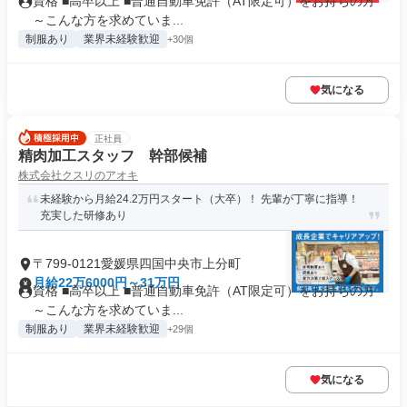
資格 ■高卒以上 ■普通自動車免許（AT限定可）をお持ちの方
～こんな方を求めていま...
制服あり
業界未経験歓迎
+30個
気になる
正社員
精肉加工スタッフ 幹部候補
株式会社クスリのアオキ
未経験から月給24.2万円スタート（大卒）！ 先輩が丁寧に指導！
充実した研修あり
〒799-0121愛媛県四国中央市上分町
月給22万6000円～31万円
資格 ■高卒以上 ■普通自動車免許（AT限定可）をお持ちの方
～こんな方を求めていま...
制服あり
業界未経験歓迎
+29個
気になる