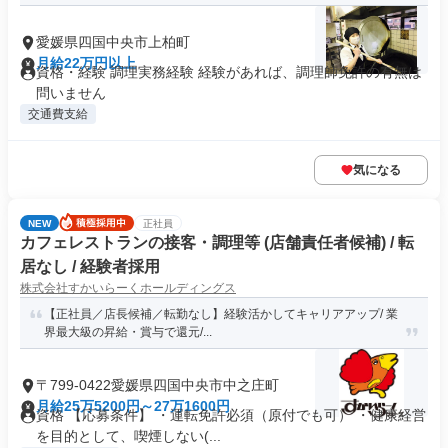
愛媛県四国中央市上柏町
月給22万円以上
資格・経験 調理実務経験 経験があれば、調理師免許の有無は
問いません
交通費支給
気になる
NEW
正社員
カフェレストランの接客・調理等 (店舗責任者候補) / 転
居なし / 経験者採用
株式会社すかいらーくホールディングス
【正社員／店長候補／転勤なし】経験活かしてキャリアアップ/ 業
界最大級の昇給・賞与で還元/...
〒799-0422愛媛県四国中央市中之庄町
月給25万5200円～27万1600円
資格 【応募条件】 ・運転免許必須（原付でも可） ・健康経営
を目的として、喫煙しない(...