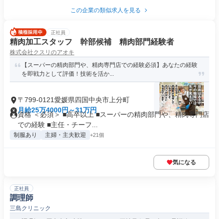
この企業の類似求人を見る
正社員
精肉加工スタッフ 幹部候補 精肉部門経験者
株式会社クスリのアオキ
【スーパーの精肉部門や、精肉専門店での経験必須】あなたの経験
を即戦力として評価！技術を活か...
〒799-0121愛媛県四国中央市上分町
月給25万4000円～31万円
資格 ＜必須＞ ■高卒以上 ■スーパーの精肉部門や、精肉専門店
での経験 ■主任・チーフ...
制服あり
主婦・主夫歓迎
+21個
気になる
正社員
調理師
三島クリニック