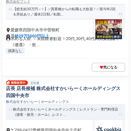
株式会社ブシド
【総支給30万円～✨】✅異業種からの転職も大歓迎！✅賞与年2回
＆昇給あり／週休2日制／転勤...
愛媛県四国中央市中曽根町
月給29万5000円以上
求める人材: ✨未経験者歓迎 ✨20代,30代,40代の男女活躍中
《優遇》 ・飲...
残業なし
気になる
正社員
店長 店長候補 株式会社すかいらーくホールディングス
四国中央市
株式会社すかいらーくホールディングス
株式会社すかいらーくホールディングス｜レストラン・専門料理店
（接客・販売・ホール）,レスト...
〒799-0422愛媛県四国中央市中之庄町