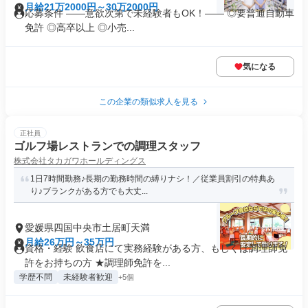
月給21万2000円～30万2000円
応募条件 ――意欲次第で未経験者もOK！―― ◎要普通自動車
免許 ◎高卒以上 ◎小売...
気になる
この企業の類似求人を見る
正社員
ゴルフ場レストランでの調理スタッフ
株式会社タカガワホールディングス
1日7時間勤務♪長期の勤務時間の縛りナシ！／従業員割引の特典あ
り♪ブランクがある方でも大丈...
愛媛県四国中央市土居町天満
月給26万円～35万円
資格・経験 飲食店にて実務経験がある方、もしくは調理師免
許をお持ちの方 ★調理師免許を...
学歴不問
未経験者歓迎
+5個