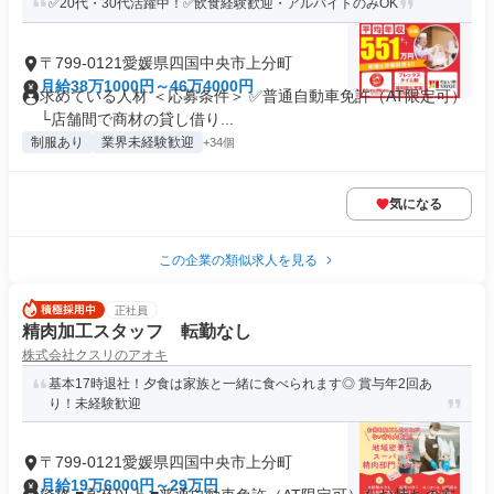
✅20代・30代活躍中！✅飲食経験歓迎・アルバイトのみOK
〒799-0121愛媛県四国中央市上分町
月給38万1000円～46万4000円
求めている人材 ＜応募条件＞ ✅普通自動車免許（AT限定可）
└店舗間で商材の貸し借り...
制服あり
業界未経験歓迎
+34個
気になる
この企業の類似求人を見る
正社員
精肉加工スタッフ 転勤なし
株式会社クスリのアオキ
基本17時退社！夕食は家族と一緒に食べられます◎ 賞与年2回あ
り！未経験歓迎
〒799-0121愛媛県四国中央市上分町
月給19万6000円～29万円