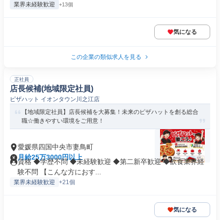
業界未経験歓迎
+13個
気になる
この企業の類似求人を見る
正社員
店長候補(地域限定社員)
ピザハット イオンタウン川之江店
【地域限定社員】店長候補を大募集！未来のピザハットを創る総合
職☆働きやすい環境をご用意！
愛媛県四国中央市妻鳥町
月給25万3000円以上
資格 ◆学歴不問 ◆未経験歓迎 ◆第二新卒歓迎 ◆飲食業界経
験不問 【こんな方におす...
業界未経験歓迎
+21個
気になる