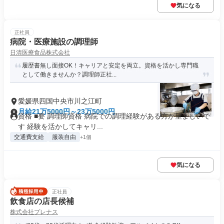
気になる
正社員
病院・医療施設の調理師
日清医療食品株式会社
履歴書無し面接OK！キャリアと安定を両立。資格を活かし専門職
として働きませんか？調理師正社...
愛媛県四国中央市川之江町
月給21万5000円～23万5000円
資格 ■要 調理師資格 病院での調理経験がある方が望ましいで
す 経験を活かしてキャリ...
交通費支給
服装自由
+1個
気になる
正社員
飲食店の店長候補
株式会社プレナス