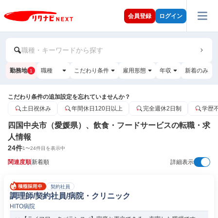
会員登録
ログイン
職種・キーワードから探す
勤務地
職種
こだわり条件
雇用形態
年収
新着のみ
1
こだわり条件の追加設定を忘れていませんか？
土日祝休み
年間休日120日以上
完全週休2日制
学歴
四国中央市（愛媛県）、飲食・フードサービスの転職・求
人情報
24
件
1
〜
24
件目を表示中
関連度順
新着順
詳細表示
契約社員
調理師/契約社員/病院・クリニック
HITO病院