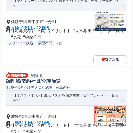
【ライフワークバランス✅️】家庭と両立できる、充実した職場です
✨
愛媛県四国中央市上分町
月給19万円～22万円
【応募資格】 不問 【メリット】 #大量募集 #フリーター歓迎
#長期 #学歴不問 ...
フリーター歓迎
学歴不問
+2個
気になる
契約社員
調理師/契約社員/介護施設
地域密着型介護老人福祉施設 三島の杜
【オススメ求人⭐️】生活リズムを崩さず働ける✨プライベートも充
実✅️
愛媛県四国中央市上柏町
月給22万円～27万円
【応募資格】 不問 【メリット】 #大量募集 #フリーター歓迎
#長期 #学歴不問 ...