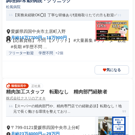
調理師/常勤/病院・クリニック
松風病院
【実務未経験OK⭕️】丁寧な研修あり❗️資格取りたての方も歓迎✅️
愛媛県四国中央市土居町入野
月給16万7700円～18万900円
【応募資格】 不問 【メリット】 #大量募集 #フリーター歓迎
#長期 #学歴不問 ...
フリーター歓迎
学歴不問
+2個
気になる
正社員
精肉加工スタッフ 転勤なし 精肉部門経験者
株式会社クスリのアオキ
【スーパーの精肉部門や、精肉専門店での経験必須】転勤なし！地
元で長く働ける環境を整えており...
〒799-0121愛媛県四国中央市上分町
月給23万4000円～29万円