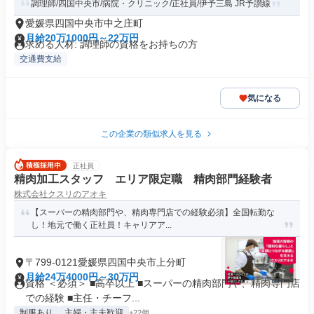
調理師/四国中央市/病院・クリニック/正社員/伊予三島 JR予讃線
愛媛県四国中央市中之庄町
月給20万1000円～22万円
求める人材: 調理師の資格をお持ちの方
交通費支給
気になる
この企業の類似求人を見る
正社員
精肉加工スタッフ エリア限定職 精肉部門経験者
株式会社クスリのアオキ
【スーパーの精肉部門や、精肉専門店での経験必須】全国転勤な
し！地元で働く正社員！キャリアア...
〒799-0121愛媛県四国中央市上分町
月給24万4000円～30万円
資格 ＜必須＞ ■高卒以上 ■スーパーの精肉部門や、精肉専門店
での経験 ■主任・チーフ...
制服あり
主婦・主夫歓迎
+22個