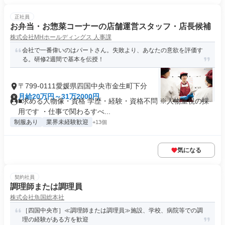
正社員
お弁当・お惣菜コーナーの店舗運営スタッフ・店長候補
株式会社MHホールディングス 人事課
会社で一番偉いのはパートさん。失敗より、あなたの意欲を評価す
る。研修2週間で基本を伝授！
〒799-0111愛媛県四国中央市金生町下分
月給20万円～31万2000円
■求める人物像・資格 学歴・経験・資格不問 ※人物重視の採
用です ・仕事で関わるすべ...
制服あり
業界未経験歓迎
+13個
気になる
契約社員
調理師または調理員
株式会社魚国総本社
［四国中央市］≪調理師または調理員≫施設、学校、病院等での調
理の経験がある方を歓迎