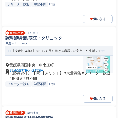
フリーター歓迎
学歴不問
+2個
気になる
正社員
調理師/常勤/病院・クリニック
三島クリニック
【安定性抜群✊️】安心して長く働ける職場で✅️安定した生活を✨
愛媛県四国中央市中之庄町
月給20万円～22万円
【応募資格】 不問 【メリット】 #大量募集 #フリーター歓迎
#長期 #学歴不問 ...
フリーター歓迎
学歴不問
+2個
気になる
契約社員
調理師/契約社員/介護施設