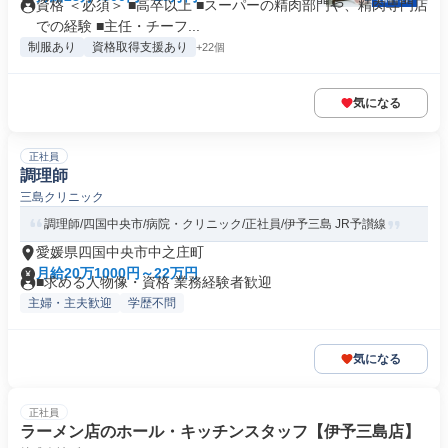
資格 ＜必須＞ ■高卒以上 ■スーパーの精肉部門や、精肉専門店
での経験 ■主任・チーフ...
制服あり
資格取得支援あり
+22個
気になる
正社員
調理師
三島クリニック
調理師/四国中央市/病院・クリニック/正社員/伊予三島 JR予讃線
愛媛県四国中央市中之庄町
月給20万1000円～22万円
■求める人物像・資格 業務経験者歓迎
主婦・主夫歓迎
学歴不問
気になる
正社員
ラーメン店のホール・キッチンスタッフ【伊予三島店】