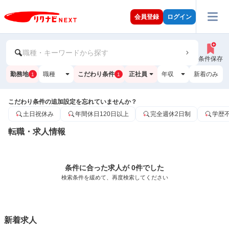
会員登録
ログイン
職種・キーワードから探す
条件保存
勤務地
職種
こだわり条件
正社員
年収
新着のみ
1
1
こだわり条件の追加設定を忘れていませんか？
土日祝休み
年間休日120日以上
完全週休2日制
学歴
転職・求人情報
条件に合った求人が 0件でした
検索条件を緩めて、再度検索してください
新着求人