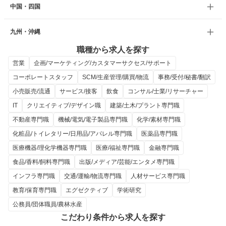
中国・四国
九州・沖縄
職種から求人を探す
営業
企画/マーケティング/カスタマーサクセス/サポート
コーポレートスタッフ
SCM/生産管理/購買/物流
事務/受付/秘書/翻訳
小売販売/流通
サービス/接客
飲食
コンサル/士業/リサーチャー
IT
クリエイティブ/デザイン職
建築/土木/プラント専門職
不動産専門職
機械/電気/電子製品専門職
化学/素材専門職
化粧品/トイレタリー/日用品/アパレル専門職
医薬品専門職
医療機器/理化学機器専門職
医療/福祉専門職
金融専門職
食品/香料/飼料専門職
出版/メディア/芸能/エンタメ専門職
インフラ専門職
交通/運輸/物流専門職
人材サービス専門職
教育/保育専門職
エグゼクティブ
学術研究
公務員/団体職員/農林水産
こだわり条件から求人を探す