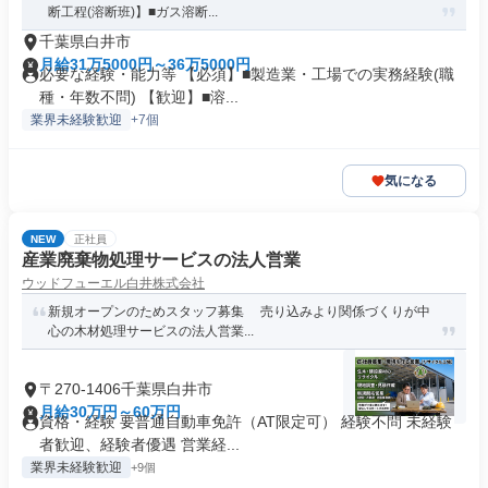
断工程(溶断班)】■ガス溶断...
千葉県白井市
月給31万5000円～36万5000円
必要な経験・能力等 【必須】■製造業・工場での実務経験(職
種・年数不問) 【歓迎】■溶...
業界未経験歓迎
+7個
気になる
NEW
正社員
産業廃棄物処理サービスの法人営業
ウッドフューエル白井株式会社
新規オープンのためスタッフ募集 売り込みより関係づくりが中
心の木材処理サービスの法人営業...
〒270-1406千葉県白井市
月給30万円～60万円
資格・経験 要普通自動車免許（AT限定可） 経験不問 未経験
者歓迎、経験者優遇 営業経...
業界未経験歓迎
+9個