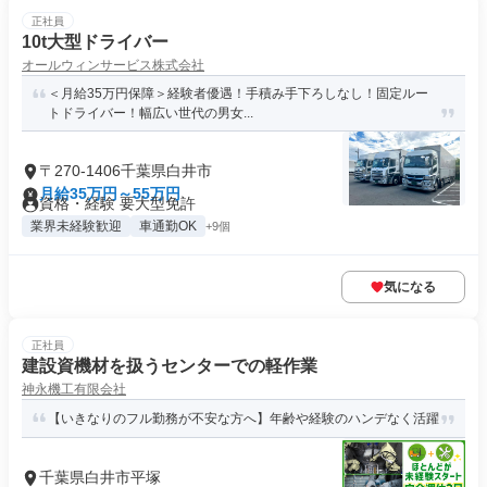
正社員
10t大型ドライバー
オールウィンサービス株式会社
＜月給35万円保障＞経験者優遇！手積み手下ろしなし！固定ルー
トドライバー！幅広い世代の男女...
〒270-1406千葉県白井市
月給35万円～55万円
資格・経験 要大型免許
業界未経験歓迎
車通勤OK
+9個
気になる
正社員
建設資機材を扱うセンターでの軽作業
神永機工有限会社
【いきなりのフル勤務が不安な方へ】年齢や経験のハンデなく活躍
千葉県白井市平塚