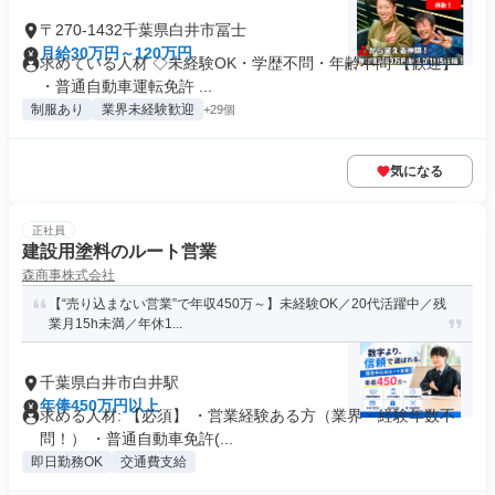
〒270-1432千葉県白井市冨士
月給30万円～120万円
求めている人材 ◇未経験OK・学歴不問・年齢不問 【歓迎】
・普通自動車運転免許 ...
制服あり
業界未経験歓迎
+29個
気になる
正社員
建設用塗料のルート営業
森商事株式会社
【“売り込まない営業”で年収450万～】未経験OK／20代活躍中／残
業月15h未満／年休1...
千葉県白井市白井駅
年俸450万円以上
求める人材: 【必須】 ・営業経験ある方（業界・経験年数不
問！） ・普通自動車免許(...
即日勤務OK
交通費支給