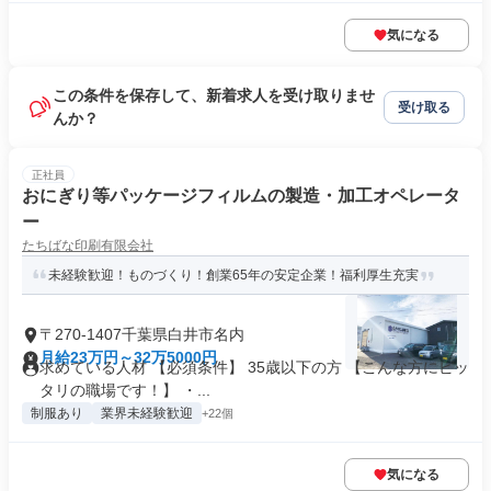
気になる
この条件を保存して、新着求人を受け取りませ
受け取る
んか？
正社員
おにぎり等パッケージフィルムの製造・加工オペレータ
ー
たちばな印刷有限会社
未経験歓迎！ものづくり！創業65年の安定企業！福利厚生充実
〒270-1407千葉県白井市名内
月給23万円～32万5000円
求めている人材 【必須条件】 35歳以下の方 【こんな方にピッ
タリの職場です！】 ・...
制服あり
業界未経験歓迎
+22個
気になる