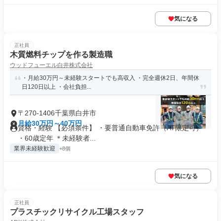
気になる
正社員
木質燃料チップを作る製造職
ウッドフューエル白井株式会社
・月給30万円～未経験スタートでも高収入 ・完全週休2日、年間休
日120日以上 ・会社負担...
〒270-1406千葉県白井市
月給30万円～40万円
資格・経験 【必須条件】 ・要普通自動車免許（AT限定可）
・60歳定年 ＊未経験者...
業界未経験歓迎
+8個
気になる
正社員
プラスチックリサイクル工場スタッフ