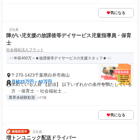
気になる
正社員
障がい児支援の放課後等デイサービス児童指導員・保育
士
社会福祉法人フラット
年収400万～★放課後等デイサービスの支援スタッフ★
〒270-1423千葉県白井市南山
月給25万円～40万円
求めている人材 【必須】 以下いずれかの条件を満たしている
方 ・保育士 ・社会福祉士 ...
業界未経験歓迎
+27個
気になる
正社員
増トンユニック配送ドライバー