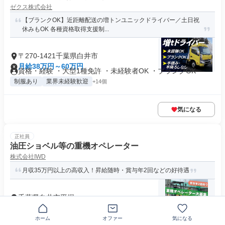
ゼクス株式会社
【ブランクOK】近距離配送の増トンユニックドライバー／土日祝
休みもOK 各種資格取得支援制...
〒270-1421千葉県白井市
月給38万円～60万円
資格・経験 ・大型1種免許 ・未経験者OK ・ブランクOK
制服あり
業界未経験歓迎
+14個
気になる
正社員
油圧ショベル等の重機オペレーター
株式会社IWD
月収35万円以上の高収入！昇給随時・賞与年2回などの好待遇
千葉県白井市平塚
月給26万円～30万円
求めている人材 【必須】 車両系建設機械運転技能講習の修了
ホーム
オファー
気になる
者 【歓迎】 ・経験の浅い...