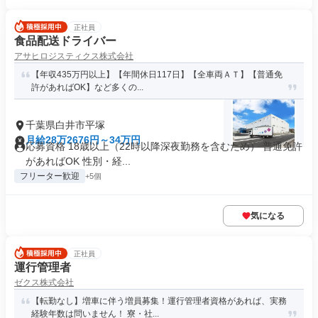
正社員
食品配送ドライバー
アサヒロジスティクス株式会社
【年収435万円以上】【年間休日117日】【全車両ＡＴ】【普通免
許があればOK】など多くの...
千葉県白井市平塚
月給28万2676円～34万円
応募資格 18歳以上（22時以降深夜勤務を含むため） 普通免許
があればOK 性別・経...
フリーター歓迎
+5個
気になる
正社員
運行管理者
ゼクス株式会社
【転勤なし】増車に伴う増員募集！運行管理者資格があれば、実務
経験年数は問いません！ 寮・社...