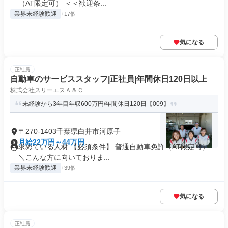
（AT限定可） ＜＜歓迎条...
業界未経験歓迎
+17個
気になる
正社員
自動車のサービススタッフ|正社員|年間休日120日以上
株式会社スリーエスＡ＆Ｃ
未経験から3年目年収600万円/年間休日120日【009】
〒270-1403千葉県白井市河原子
月給22万円～44万円
求めている人材 【必須条件】 普通自動車免許（AT限定可）
＼こんな方に向いておりま...
業界未経験歓迎
+39個
気になる
正社員