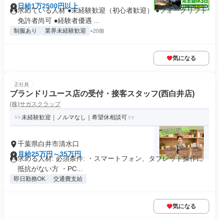
日給1万2500円以上
求めている人材 ●未経験歓迎（初心者歓迎） ●フォークリフト
免許者尚可 ●経験者優遇 ...
制服あり
業界未経験歓迎
+20個
気になる
正社員
ブランドリユース店の受付・接客スタッフ(西白井店)
(株)サガスクラップ
未経験歓迎｜ノルマなし｜希望休相談可
千葉県白井市清水口
月給25万円～35万円
求める人材: 必須条件: ・スマートフォン、タブレット操作に
抵抗がない方 ・PC...
即日勤務OK
交通費支給
気になる