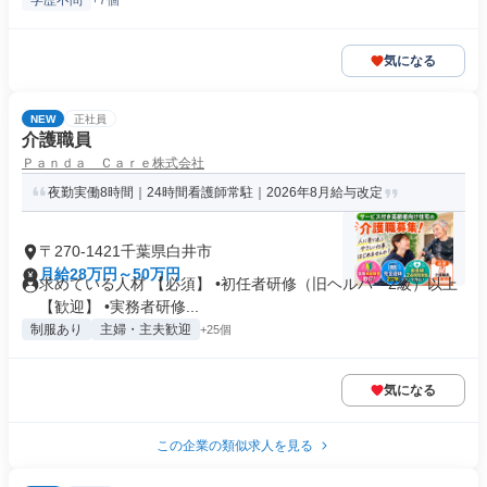
学歴不問
+7個
気になる
NEW
正社員
介護職員
Ｐａｎｄａ Ｃａｒｅ株式会社
夜勤実働8時間｜24時間看護師常駐｜2026年8月給与改定
〒270-1421千葉県白井市
月給28万円～50万円
求めている人材 【必須】 •初任者研修（旧ヘルパー2級）以上
【歓迎】 •実務者研修...
制服あり
主婦・主夫歓迎
+25個
気になる
この企業の類似求人を見る