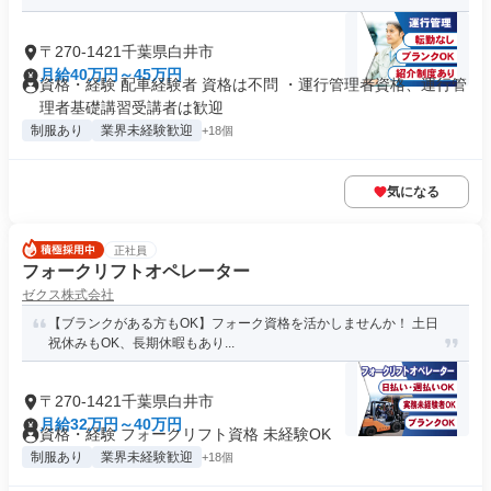
〒270-1421千葉県白井市
月給40万円～45万円
資格・経験 配車経験者 資格は不問 ・運行管理者資格、運行管
理者基礎講習受講者は歓迎
制服あり
業界未経験歓迎
+18個
気になる
正社員
フォークリフトオペレーター
ゼクス株式会社
【ブランクがある方もOK】フォーク資格を活かしませんか！ 土日
祝休みもOK、長期休暇もあり...
〒270-1421千葉県白井市
月給32万円～40万円
資格・経験 フォークリフト資格 未経験OK
制服あり
業界未経験歓迎
+18個