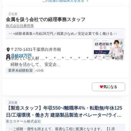
この企業の類似求人を見る
正社員
金属を扱う会社での経理事務スタッフ
株式会社扶桑商事
⭐経験者募集⭐月給28万円／残業少なめ／安定企業で長く働ける
〒270-1431千葉県白井市根
月給28万円
求めている人材 …＊…＊…＊…＊…＊…＊…＊…＊… ▼経理
経験を活かして、 安定企...
業界未経験歓迎
+29個
気になる
正社員
【製造スタッフ】年収550~/離職率4%・転勤無/年休125
日/工場環境・働き方 建築製品製造オペレーター/ライン
富士スチール株式会社
マネージャー
ご経験・適性を踏まえて、最適な工程に配属となります。 【1.溶