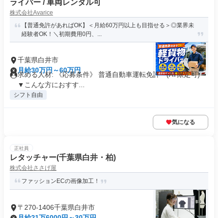
ライバー / 車両レンタル可
株式会社Avarice
【普通免許があればOK】＜月給60万円以上も目指せる＞◎業界未
経験者OK！＼初期費用0円、...
千葉県白井市
月給30万円～60万円
求める人材: 《応募条件》 普通自動車運転免許 (AT限定可)
▼こんな方におすす...
シフト自由
気になる
正社員
レタッチャー(千葉県白井・柏)
株式会社ささげ屋
ファッションECの画像加工！
〒270-1406千葉県白井市
月給21万6000円～30万円