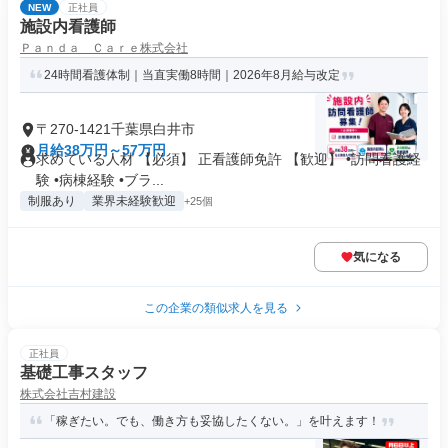
NEW
正社員
施設内看護師
Ｐａｎｄａ Ｃａｒｅ株式会社
24時間看護体制｜当直実働8時間｜2026年8月給与改定
〒270-1421千葉県白井市
月給38万円～57万円
求めている人材 【必須】 正看護師免許 【歓迎】 •訪問看護経
験 •病棟経験 •ブラ...
制服あり
業界未経験歓迎
+25個
気になる
この企業の類似求人を見る
正社員
基礎工事スタッフ
株式会社吉村建設
「稼ぎたい。でも、働き方も妥協したくない。」を叶えます！