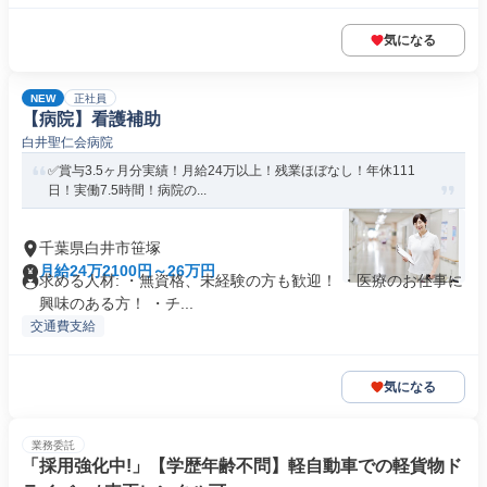
気になる
NEW
正社員
【病院】看護補助
白井聖仁会病院
✅賞与3.5ヶ月分実績！月給24万以上！残業ほぼなし！年休111
日！実働7.5時間！病院の...
千葉県白井市笹塚
月給24万2100円～26万円
求める人材: ・無資格、未経験の方も歓迎！ ・医療のお仕事に
興味のある方！ ・チ...
交通費支給
気になる
業務委託
「採用強化中!」【学歴年齢不問】軽自動車での軽貨物ド