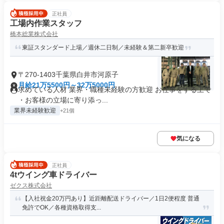
正社員
工場内作業スタッフ
橋本総業株式会社
東証スタンダード上場／週休二日制／未経験＆第二新卒歓迎
〒270-1403千葉県白井市河原子
月給21万5500円～32万5000円
求めている人材 業界・職種未経験の方歓迎 お仕事をする上で
・お客様の立場に寄り添っ...
業界未経験歓迎
+21個
気になる
正社員
4tウイング車ドライバー
ゼクス株式会社
【入社祝金20万円あり】近距離配送ドライバー／1日2便程度 普通
免許でOK／各種資格取得支...