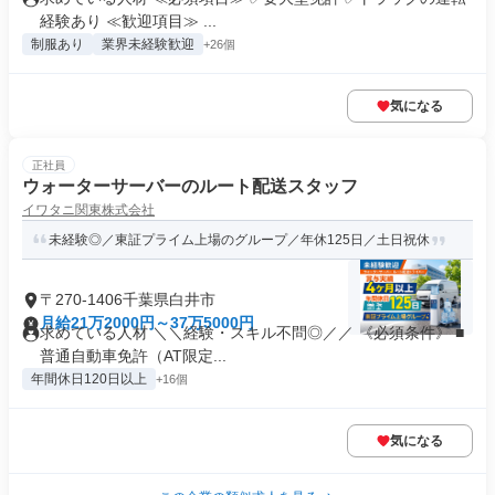
経験あり ≪歓迎項目≫ ...
制服あり
業界未経験歓迎
+26個
気になる
正社員
ウォーターサーバーのルート配送スタッフ
イワタニ関東株式会社
未経験◎／東証プライム上場のグループ／年休125日／土日祝休
〒270-1406千葉県白井市
月給21万2000円～37万5000円
求めている人材 ＼＼経験・スキル不問◎／／ 《必須条件》 ■
普通自動車免許（AT限定...
年間休日120日以上
+16個
気になる