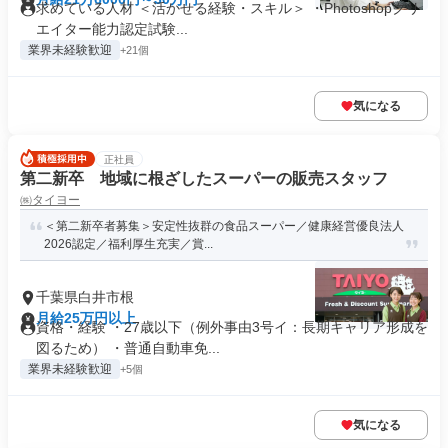
求めている人材 ＜活かせる経験・スキル＞ ・Photoshopクリ
エイター能力認定試験...
業界未経験歓迎
+21個
気になる
正社員
第二新卒 地域に根ざしたスーパーの販売スタッフ
㈱タイヨー
＜第二新卒者募集＞安定性抜群の食品スーパー／健康経営優良法人
2026認定／福利厚生充実／賞...
千葉県白井市根
月給25万円以上
資格・経験 ・27歳以下（例外事由3号イ：長期キャリア形成を
図るため） ・普通自動車免...
業界未経験歓迎
+5個
気になる