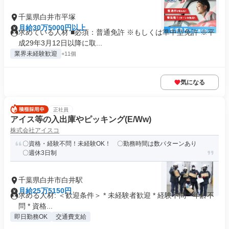
千葉県白井市平塚
月給30万5000円以上
求めている人材 ■必須：普通免許 ※もしくは準中型免許 ※平
成29年3月12日以降に取...
業界未経験歓迎
+11個
気になる
正社員
アイス等の入出庫やピッキング(E/Ww)
株式会社アイスコ
〇資格・経験不問！未経験OK！ 〇勤務時間は数パターンあり
〇週休3日制
千葉県白井市白井駅
月給25万5150円
求める人材: ＜歓迎条件＞ * 未経験者歓迎 * 経験不問 * 年齢不
問 * 資格...
即日勤務OK
交通費支給