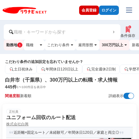
会員登録
ログイン
職種・キーワードから探す
条件保存
勤務地
職種
こだわり条件
雇用形態
300万円以上
新
1
こだわり条件の追加設定を忘れていませんか？
土日祝休み
年間休日120日以上
完全週休2日制
学歴
白井市（千葉県）、300万円以上の転職・求人情報
445
件
1
〜
100
件目を表示中
関連度順
新着順
詳細表示
正社員
ユニフォーム回収のルート配送
株式会社白興
近距離×固定ルート／未経験可／年間休日120日／家庭と両立◎