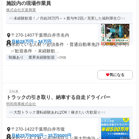
施設内の現場作業員
株式会社京葉興業
未経験歓迎！／月給28万円～＋賞与年2回／充実した福利厚生◎
〒270-1407千葉県白井市名内
月給28万円～34万円
求めている人材 ✅必須条件 ・普通自動車免許（AT限定不可）
✅歓迎条件 ・未経験歓...
制服あり
業界未経験歓迎
+28個
気になる
正社員
トラックの引き取り、納車する自走ドライバー
明和商事株式会社
大型トラック運転経験あればOK！稼ぎたい方歓迎☆
〒270-1422千葉県白井市復
月給25万9000円～35万9000円
求めている人材 ≪必須項目≫ ✅要大型免許 ✅トラックの運転