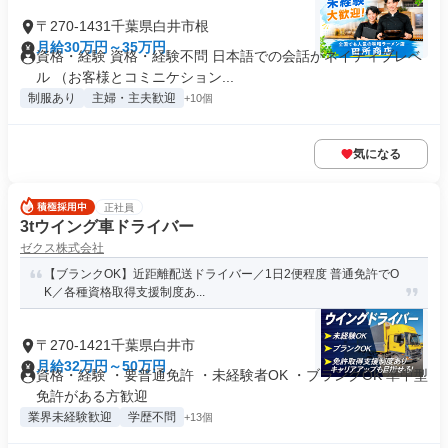
〒270-1431千葉県白井市根
月給30万円～35万円
資格・経験 資格・経験不問 日本語での会話がネイティブレベ
ル （お客様とコミニケション...
制服あり
主婦・主夫歓迎
+10個
気になる
正社員
3tウイング車ドライバー
ゼクス株式会社
【ブランクOK】近距離配送ドライバー／1日2便程度 普通免許でO
K／各種資格取得支援制度あ...
〒270-1421千葉県白井市
月給32万円～50万円
資格・経験 ・要普通免許 ・未経験者OK ・ブランクOK 準中型
免許がある方歓迎
業界未経験歓迎
学歴不問
+13個