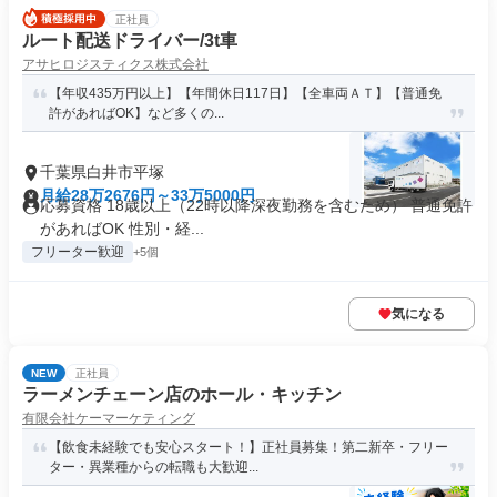
正社員
ルート配送ドライバー/3t車
アサヒロジスティクス株式会社
【年収435万円以上】【年間休日117日】【全車両ＡＴ】【普通免
許があればOK】など多くの...
千葉県白井市平塚
月給28万2676円～33万5000円
応募資格 18歳以上（22時以降深夜勤務を含むため） 普通免許
があればOK 性別・経...
フリーター歓迎
+5個
気になる
NEW
正社員
ラーメンチェーン店のホール・キッチン
有限会社ケーマーケティング
【飲食未経験でも安心スタート！】正社員募集！第二新卒・フリー
ター・異業種からの転職も大歓迎...