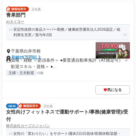
正社員
青果部門
㈱タイヨー
安定性抜群の食品スーパー勤務／健康経営優良法人2026認定／福
利厚生充実／賞与年2回
千葉県白井市根
月給25万円以上
資格・経験 ＜必須条件＞ ●要普通自動車免許（AT限定可） ＜
歓迎スキル・資格＞ ●...
主婦・主夫歓迎
+3個
気になる
NEW
正社員
女性向けフィットネスで運動サポート/事務(健康管理)/受
付
株式会社カーブスジャパン
女性の「変わりたい」をサポート/週休2日/日祝休/長期休暇/染髪・