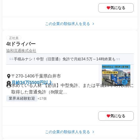
気になる
この企業の類似求人を見る
正社員
4tドライバー
協和流通株式会社
手積みナシ！中型（旧普通）免許で月給34.5万～14時終業も
〒270-1406千葉県白井市
月給34万5500円以上
求めている人材 【必須】中型免許、または平成19年6月以前に
取得した普通免許（8t限定...
業界未経験歓迎
+17個
気になる
この企業の類似求人を見る