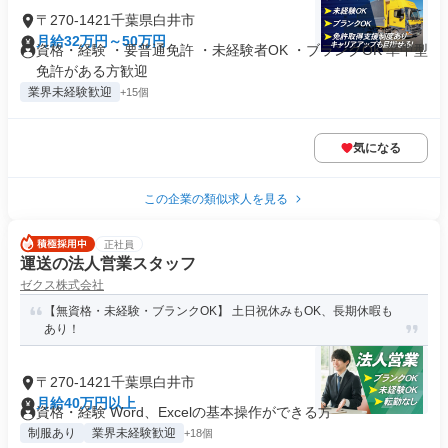
〒270-1421千葉県白井市
月給32万円～50万円
資格・経験 ・要普通免許 ・未経験者OK ・ブランクOK 準中型
免許がある方歓迎
業界未経験歓迎
+15個
気になる
この企業の類似求人を見る
正社員
運送の法人営業スタッフ
ゼクス株式会社
【無資格・未経験・ブランクOK】 土日祝休みもOK、長期休暇も
あり！
〒270-1421千葉県白井市
月給40万円以上
資格・経験 Word、Excelの基本操作ができる方
制服あり
業界未経験歓迎
+18個