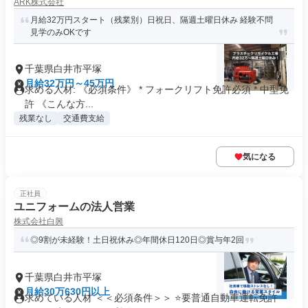
ARK株式会社
月給32万円スタート（残業別）日祝日、隔週土曜日休み 経験不問
見学のみOKです
千葉県白井市平塚
月給32万円～45万円
求める人材: 《必須条件》 * フォークリフト免許必須 * 中型免
許 《こんな方...
残業なし
交通費支給
気になる
正社員
ユニフォームの法人営業
株式会社白興
◎9割が未経験！土日祝休み◎年間休日120日◎賞与年2回
千葉県白井市平塚
月給30万630円以上
求めている人材 ＜＜必須条件＞＞ ⭐要普通自動車運転免許