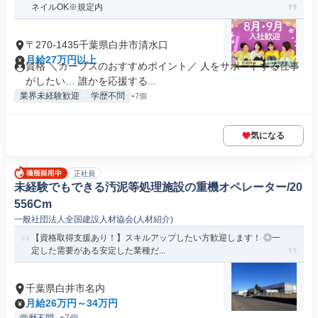
ネイルOK※規定内
〒270-1435千葉県白井市清水口
月給27万円以上
資格 ＼カーブスのおすすめポイント／ 人をサポートする仕事
がしたい… 誰かを応援する...
業界未経験歓迎
学歴不問
+7個
気になる
正社員
未経験でもできる汚泥等処理施設の重機オペレーター/20
556Cm
一般社団法人全国建設人材協会(人材紹介)
【資格取得支援あり！】スキルアップしたい方歓迎します！ ◎一
定した需要がある安定した業種だ...
千葉県白井市名内
月給26万円～34万円