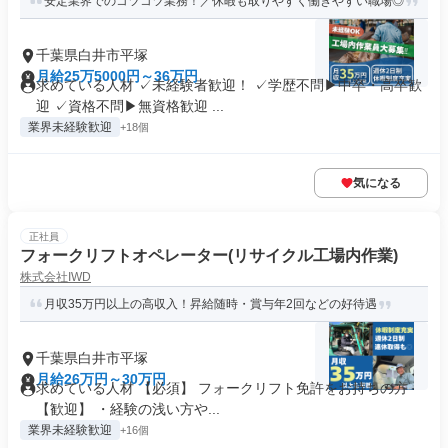
安定業界でのコツコツ業務！／休暇も取りやすく働きやすい職場◎
千葉県白井市平塚
月給25万5000円～36万円
求めている人材 ✓未経験者歓迎！ ✓学歴不問▶中卒・高卒歓
迎 ✓資格不問▶無資格歓迎 ...
業界未経験歓迎
+18個
気になる
正社員
フォークリフトオペレーター(リサイクル工場内作業)
株式会社IWD
月収35万円以上の高収入！昇給随時・賞与年2回などの好待遇
千葉県白井市平塚
月給26万円～30万円
求めている人材 【必須】 フォークリフト免許をお持ちの方
【歓迎】 ・経験の浅い方や...
業界未経験歓迎
+16個