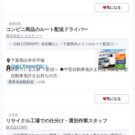
気になる
派遣社員
コンビニ商品のルート配送ドライバー
株式会社トラスティー
日給1万8000円✨長距離なし！千葉県内メインのルート配送◎
千葉県白井市平塚
日給1万8500円以上
求めている人材 ＜必須＞ ◆中型自動車免許または 8t限定中型
自動車免許をお持ちの方...
業界未経験歓迎
+20個
気になる
正社員
リサイクル工場での仕分け・選別作業スタッフ
株式会社IWD