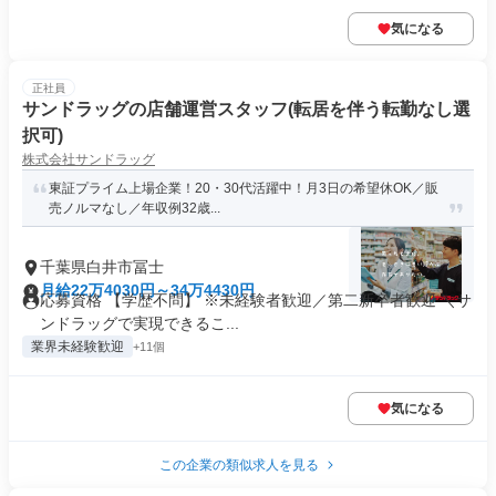
気になる
正社員
サンドラッグの店舗運営スタッフ(転居を伴う転勤なし選
択可)
株式会社サンドラッグ
東証プライム上場企業！20・30代活躍中！月3日の希望休OK／販
売ノルマなし／年収例32歳...
千葉県白井市冨士
月給22万4030円～34万4430円
応募資格 【学歴不問】 ※未経験者歓迎／第二新卒者歓迎 ＼サ
ンドラッグで実現できるこ...
業界未経験歓迎
+11個
気になる
この企業の類似求人を見る