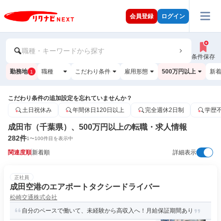
会員登録
ログイン
職種・キーワードから探す
条件保存
勤務地
職種
こだわり条件
雇用形態
500万円以上
新
1
こだわり条件の追加設定を忘れていませんか？
土日祝休み
年間休日120日以上
完全週休2日制
学歴
成田市（千葉県）、500万円以上の転職・求人情報
282
件
1
〜
100
件目を表示中
関連度順
新着順
詳細表示
正社員
成田空港のエアポートタクシードライバー
松崎交通株式会社
自分のペースで働いて、未経験から高収入へ！月給保証期間あり