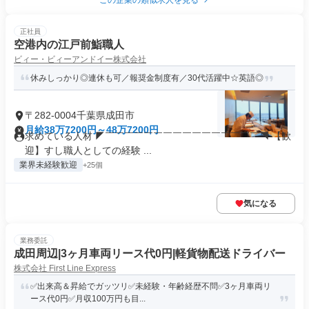
この企業の類似求人を見る
正社員
空港内の江戸前鮨職人
ビィー・ビィーアンドイー株式会社
休みしっかり◎連休も可／報奨金制度有／30代活躍中☆英語◎
〒282-0004千葉県成田市
月給38万7200円～48万7200円
求めている人材 ◤￣￣￣￣￣￣￣￣￣￣￣￣￣￣￣￣◥ 【歓
迎】すし職人としての経験 ...
業界未経験歓迎
+25個
気になる
業務委託
成田周辺|3ヶ月車両リース代0円|軽貨物配送ドライバー
株式会社 First Line Express
✅出来高＆昇給でガッツリ✅未経験・年齢経歴不問✅3ヶ月車両リ
ース代0円✅月収100万円も目...