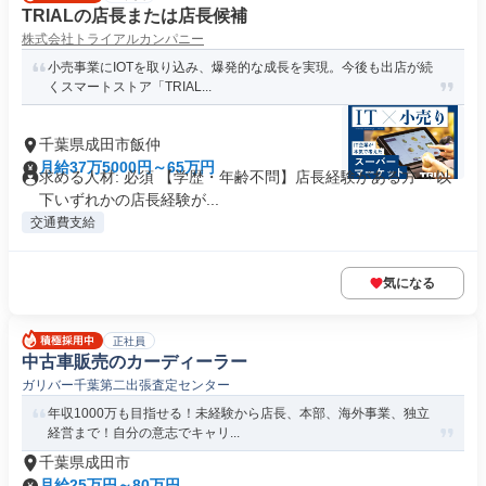
TRIALの店長または店長候補
株式会社トライアルカンパニー
小売事業にIOTを取り込み、爆発的な成長を実現。今後も出店が続
くスマートストア「TRIAL...
千葉県成田市飯仲
月給37万5000円～65万円
求める人材: 必須 【学歴・年齢不問】店長経験がある方 ～以
下いずれかの店長経験が...
交通費支給
気になる
正社員
中古車販売のカーディーラー
ガリバー千葉第二出張査定センター
年収1000万も目指せる！未経験から店長、本部、海外事業、独立
経営まで！自分の意志でキャリ...
千葉県成田市
月給25万円～80万円