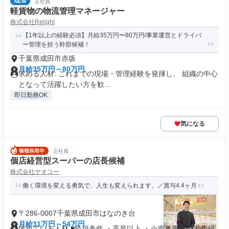
NEW
正社員
軽貨物の物流管理マネージャー
株式会社Relight
【1年以上の経験必須】月給35万円〜80万円/事業運営とドライバ
ー管理を担う幹部候補！
千葉県成田市赤坂
月給35万円～80万円
求める人材: これまでの現場・管理経験を発揮し、 組織の中心
となって活躍したい方を歓...
即日勤務OK
気になる
正社員
個店経営型スーパーの店長候補
株式会社ヤオコー
働く環境を変える勇気で、人生も変えられます。／賞与4.4ヶ月
〒286-0007千葉県成田市はなのき台
月給31万円～54万円
求めている人材 ■必須条件 ・高卒以上 ・小売業界での実務経