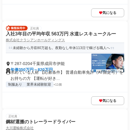
気になる
正社員
入社3年目の平均年収 563万円 水道レスキュークルー
株式会社クラシアンホールディングス
未経験から月収80万超も。夜勤なし年休113日で稼げる職人へ
〒287-0204千葉県成田市伊能
年俸350万円～820万円
求めている人材 【応募条件】 普通自動車免許（AT限定可）を
お持ちの方 【運転が好き...
制服あり
業界未経験歓迎
+11個
気になる
正社員
鋼材運搬のトレーラードライバー
大川運輸株式会社