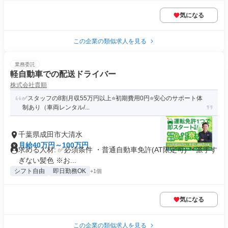
気になる
この企業の類似求人を見る
業務委託
軽自動車での配送ドライバー
株式会社貴順
✅スタッフの8割月収55万円以上⭐️初期費用0円⭐️安心のサポート体
制あり（車両レンタル/...
千葉県成田市大清水
月給40万円～100万円
求める人材: ✅️必須条件 ・普通自動車免許(AT限定可) ・派手す
ぎない髪色 ※お...
シフト自由
即日勤務OK
+1個
気になる
この企業の類似求人を見る