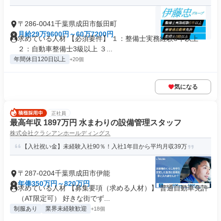
〒286-0041千葉県成田市飯田町
月給29万9600円～60万7200円
求めている人材 【必須要件】 １：整備士実務経験5年以上
２：自動車整備士3級以上 ３...
年間休日120日以上
+20個
気になる
正社員
最高年収 1897万円 水まわりの設備管理スタッフ
株式会社クラシアンホールディングス
【入社祝い金】未経験入社90％！入社1年目から平均月収39万
〒287-0204千葉県成田市伊能
年俸350万円～820万円
求めている人材 【募集要項（求める人材）】 普通自動車免許
（AT限定可） 好きな街でず...
制服あり
業界未経験歓迎
+18個