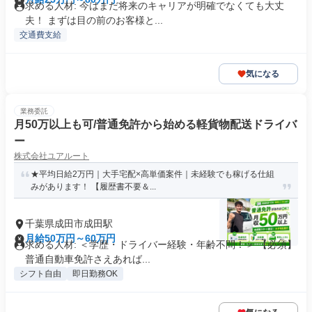
求める人材: 今はまだ将来のキャリアが明確でなくても大丈
夫！ まずは目の前のお客様と...
交通費支給
気になる
業務委託
月50万以上も可/普通免許から始める軽貨物配送ドライバ
ー
株式会社ユアルート
★平均日給2万円｜大手宅配×高単価案件｜未経験でも稼げる仕組
みがあります！ 【履歴書不要＆...
千葉県成田市成田駅
月給50万円～60万円
求める人材: ＜学歴・ドライバー経験・年齢不問！＞ 【必須】
普通自動車免許さえあれば...
シフト自由
即日勤務OK