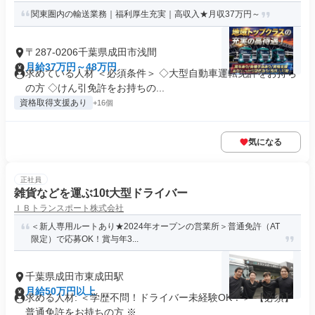
関東圏内の輸送業務｜福利厚生充実｜高収入★月収37万円～
〒287-0206千葉県成田市浅間
月給37万円～48万円
求めている人材 ＜必須条件＞ ◇大型自動車運転免許をお持ち
の方 ◇けん引免許をお持ちの...
資格取得支援あり
+16個
気になる
正社員
雑貨などを運ぶ10t大型ドライバー
ＩＢトランスポート株式会社
＜新人専用ルートあり★2024年オープンの営業所＞普通免許（AT
限定）で応募OK！賞与年3...
千葉県成田市東成田駅
月給50万円以上
求める人材: ＜学歴不問！ドライバー未経験OK！＞ 【必須】
普通免許をお持ちの方 ※...