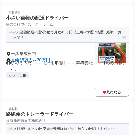
業務委託
小さい荷物の配送ドライバー
株式会社ワイズ・ストリーム
✅未経験歓迎✅週5勤務で月給45万円以上可✅学歴 / 職歴 / 経験一切
不問！
千葉県成田市
月給35万円～70万円
求める人材: -----【雇用形態】----- 業務委託 -----【応募資格】
-...
シフト自由
気になる
正社員
路線便のトレーラードライバー
泉海商運東日本株式会社
入社祝い金20万円支給✨未経験歓迎✨月給45万円以上も可✨