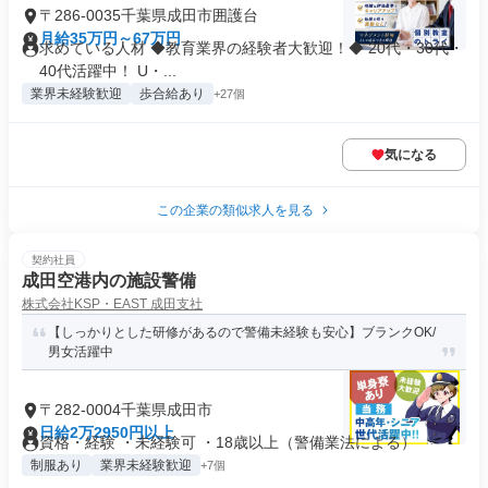
〒286-0035千葉県成田市囲護台
月給35万円～67万円
求めている人材 ◆教育業界の経験者大歓迎！◆ 20代・30代・
40代活躍中！ U・...
業界未経験歓迎
歩合給あり
+27個
気になる
この企業の類似求人を見る
契約社員
成田空港内の施設警備
株式会社KSP・EAST 成田支社
【しっかりとした研修があるので警備未経験も安心】ブランクOK/
男女活躍中
〒282-0004千葉県成田市
日給2万2950円以上
資格・経験 ・未経験可 ・18歳以上（警備業法による）
制服あり
業界未経験歓迎
+7個