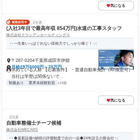
気になる
正社員
(入社3年目で最高年収 854万円)水道の工事スタッフ
株式会社クラシアンホールディングス
一生食いっぱぐれない技術力でしっかり稼ぐ！
〒287-0204千葉県成田市伊能
月給29万6000円～70万円
求めている人材 【応募条件】 ・普通自動車免許（AT限定可）
当社は学歴は関係ないで...
制服あり
業界未経験歓迎
+14個
気になる
正社員
自動車整備士チーフ候補
株式会社WECARS
◆最新設備×納得の評価制度で次の一歩◆24年設立の新会社