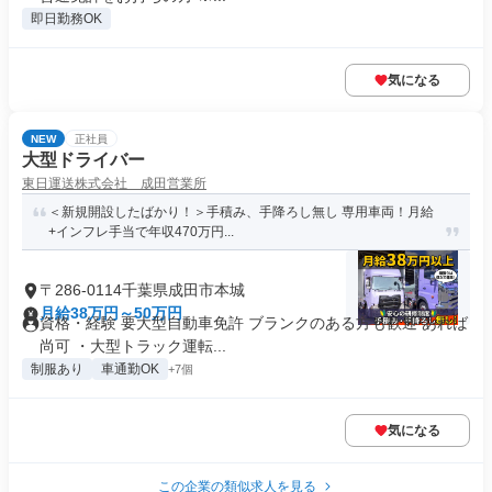
即日勤務OK
気になる
NEW
正社員
大型ドライバー
東日運送株式会社 成田営業所
＜新規開設したばかり！＞手積み、手降ろし無し 専用車両！月給
+インフレ手当で年収470万円...
〒286-0114千葉県成田市本城
月給38万円～50万円
資格・経験 要大型自動車免許 ブランクのある方も歓迎 あれば
尚可 ・大型トラック運転...
制服あり
車通勤OK
+7個
気になる
この企業の類似求人を見る