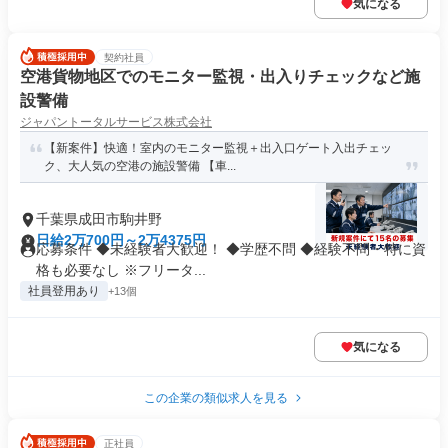
気になる
契約社員
空港貨物地区でのモニター監視・出入りチェックなど施
設警備
ジャパントータルサービス株式会社
【新案件】快適！室内のモニター監視＋出入口ゲート入出チェッ
ク、大人気の空港の施設警備 【車...
千葉県成田市駒井野
日給2万700円～2万4375円
応募条件 ◆未経験者大歓迎！ ◆学歴不問 ◆経験不問・特に資
格も必要なし ※フリータ...
社員登用あり
+13個
気になる
この企業の類似求人を見る
正社員