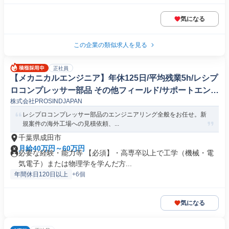
気になる
この企業の類似求人を見る
正社員
【メカニカルエンジニア】年休125日/平均残業5h/レシプ
ロコンプレッサー部品 その他フィールド/サポートエンジ
株式会社PROSINDJAPAN
ニア(機械/電気/電子製品専門職)
レシプロコンプレッサー部品のエンジニアリング全般をお任せ。新
規案件の海外工場への見積依頼、...
千葉県成田市
月給40万円～60万円
必要な経験・能力等 【必須】・高専卒以上で工学（機械・電
気電子）または物理学を学んだ方...
年間休日120日以上
+6個
気になる