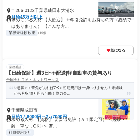
〒286-0122千葉県成田市大清水
月給45万円以上
求めている人材 【大歓迎】 ✨牽引免許をお持ちの方（必須で
はありません） 【こんな方...
業界未経験歓迎
+19個
気になる
業務委託
【日給保証】週3日~✨配送|軽自動車の貸与あり
合同会社ＴＭ・ネットワークス
✨急募✨＜普免があればOK＞初期費用は一切いりません！未経験
から月収40万円も可能！協力会...
千葉県成田市
日給1万6000円～2万7000円
求める人材: 【資格】 要普通免許（ＡＴ限定可） ＜経験・年
齢・車なしOK✨＞ 普...
社員登用あり