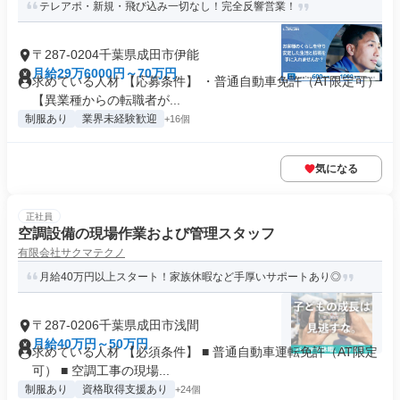
テレアポ・新規・飛び込み一切なし！完全反響営業！
〒287-0204千葉県成田市伊能
月給29万6000円～70万円
求めている人材 【応募条件】 ・普通自動車免許（AT限定可）
【異業種からの転職者が...
制服あり
業界未経験歓迎
+16個
気になる
正社員
空調設備の現場作業および管理スタッフ
有限会社サクマテクノ
月給40万円以上スタート！家族休暇など手厚いサポートあり◎
〒287-0206千葉県成田市浅間
月給40万円～50万円
求めている人材 【必須条件】 ■ 普通自動車運転免許（AT限定
可） ■ 空調工事の現場...
制服あり
資格取得支援あり
+24個