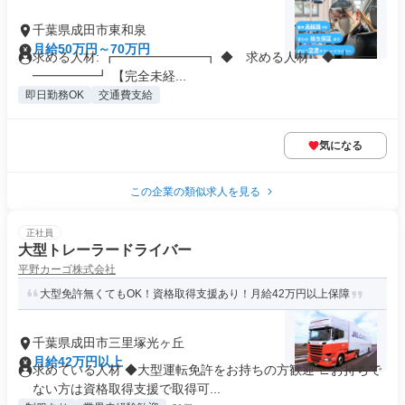
千葉県成田市東和泉
月給50万円～70万円
求める人材: ┏━━━━━━━┓ ◆ 求める人材 ◆ ┗━━
━━━━━┛ 【完全未経...
即日勤務OK
交通費支給
気になる
この企業の類似求人を見る
正社員
大型トレーラードライバー
平野カーゴ株式会社
大型免許無くてもOK！資格取得支援あり！月給42万円以上保障
千葉県成田市三里塚光ヶ丘
月給42万円以上
求めている人材 ◆大型運転免許をお持ちの方歓迎 ∟お持ちで
ない方は資格取得支援で取得可...