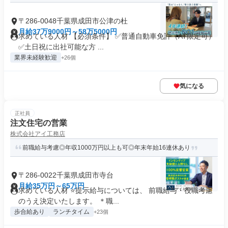
〒286-0048千葉県成田市公津の杜
月給37万9000円～58万5000円
求めている人材 【必須条件】 ✅普通自動車免許（AT限定可）
✅土日祝に出社可能な方 ...
業界未経験歓迎
+26個
気になる
正社員
注文住宅の営業
株式会社アイ工務店
前職給与考慮◎年収1000万円以上も可◎年末年始16連休あり
〒286-0022千葉県成田市寺台
月給35万円～65万円
求めている人材 ⭐提示給与については、 前職給与・役職考慮
のうえ決定いたします。 ＊職...
歩合給あり
ランチタイム
+23個