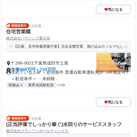
気になる
正社員
住宅営業職
株式会社ハウジング重兵衛
【応募、見学時履歴書不要】完全反響営業、飛び込みやノルマなし
〒286-0021千葉県成田市土屋
年俸400万円～720万円
求めている人材 ＜必須条件 普通自動車運転免許（AT限定可）
＜歓迎条件＞ ・未経験...
制服あり
業界未経験歓迎
+14個
気になる
正社員
(正当評価でしっかり稼ぐ)水回りのサービススタッフ
株式会社クラシアンホールディングス