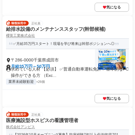
気になる
正社員
給排水設備のメンテナンススタッフ(幹部候補)
櫻英工業株式会社
✅月給35万円スタート！現場を学び将来は幹部ポジションへ◎
〒286-0000千葉県成田市
月給35万円～50万円
求めている人材 【必須】 ✅普通自動車運転免許 ✅基本的なPC
操作ができる方 （Exc...
業界未経験歓迎
+26個
気になる
正社員
医療施設型ホスピスの看護管理者
株式会社アンビス
【2026年10月オープニング募集】臨床経験7年以上必須/年収701