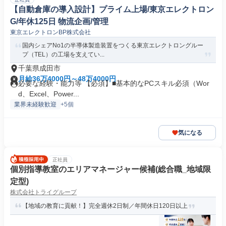
【自動倉庫の導入設計】プライム上場/東京エレクトロン
G/年休125日 物流企画/管理
東京エレクトロンBP株式会社
国内シェアNo1の半導体製造装置をつくる東京エレクトロングルー
プ（TEL）の工場を支えてい...
千葉県成田市
月給36万4000円～48万4000円
必要な経験・能力等 【必須】■基本的なPCスキル必須（Wor
d、Excel、Power...
業界未経験歓迎
+5個
気になる
正社員
個別指導教室のエリアマネージャー候補(総合職_地域限
定型)
株式会社トライグループ
【地域の教育に貢献！】完全週休2日制／年間休日120日以上