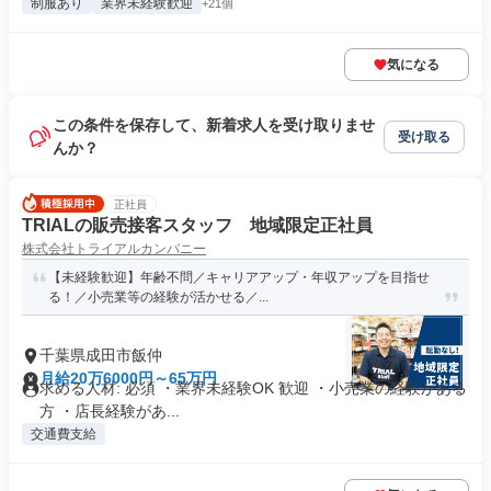
制服あり
業界未経験歓迎
+21個
気になる
この条件を保存して、新着求人を受け取りませ
受け取る
んか？
正社員
TRIALの販売接客スタッフ 地域限定正社員
株式会社トライアルカンパニー
【未経験歓迎】年齢不問／キャリアアップ・年収アップを目指せ
る！／小売業等の経験が活かせる／...
千葉県成田市飯仲
月給20万6000円～65万円
求める人材: 必須 ・業界未経験OK 歓迎 ・小売業の経験がある
方 ・店長経験があ...
交通費支給