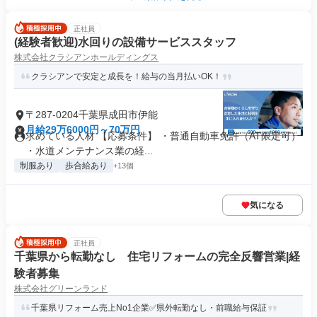
正社員
(経験者歓迎)水回りの設備サービススタッフ
株式会社クラシアンホールディングス
クラシアンで安定と成長を！給与の当月払いOK！
〒287-0204千葉県成田市伊能
月給29万6000円～70万円
求めている人材 【応募条件】 ・普通自動車免許（AT限定可）
・水道メンテナンス業の経...
制服あり
歩合給あり
+13個
気になる
正社員
千葉県から転勤なし 住宅リフォームの完全反響営業|経
験者募集
株式会社グリーンランド
千葉県リフォーム売上No1企業✅県外転勤なし・前職給与保証