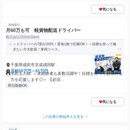
気になる
業務委託
月60万も可 軽貨物配送ドライバー
株式会社GlobalStage
＜ドライバーの7割が20代！普免1枚で応募OK！＞目標を持って稼
ぎたい方大歓迎！車両リース...
千葉県成田市京成成田駅
月給55万円～81万円
求める人材: ＜未経験者も多数活躍中！目標を持って頑張れる
方を応援します◎＞ 【必須...
即日勤務OK
気になる
この企業の類似求人を見る
正社員