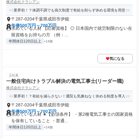
株式会社クラシアン
業界初！？体調不調でも病欠制度で有給を削らず休める環境を用意
〒287-0204千葉県成田市伊能
年俸500万円～700万円
求めている人材 【応募資格】 ◎ 日本国内で就労制限のない在
留資格をお持ちの方 （例：...
年間休日120日以上
+14個
気になる
正社員
一般住宅向けトラブル解決の電気工事士(リーダー職)
株式会社クラシアン
業界初！？有給を減らさない！通院も気兼ねなく休める制度を導入
〒287-0204千葉県成田市伊能
年俸500万円～700万円
求めている人材 ✬【必須条件】 ・第2種電気工事士の国家資格
を保有していること ・普通...
年間休日120日以上
+14個