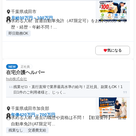
千葉県成田市
月給30万円～100万円
求める人材: 普通自動車免許（AT限定可）をお持ちの方 ★ 学
歴・経歴・年齢不問！...
即日勤務OK
気になる
NEW
正社員
在宅介護ヘルパー
hub株式会社
残業ゼロ・直行直帰で業界最高水準の給与！正社員、副業もOK！1
日1件のご利用者様と、じっく...
千葉県成田市加良部
年俸420万円～700万円
求める人材: 過去の職歴や資格は不問！ 【歓迎要件】 ・普通
自動車免許(AT限定可...
残業なし
交通費支給