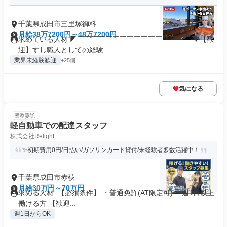
千葉県成田市三里塚御料
月給38万7200円～48万7200円
求めている人材 ◤￣￣￣￣￣￣￣￣￣￣￣￣￣￣￣￣◥ 【歓
迎】すし職人としての経験 ...
業界未経験歓迎
+25個
気になる
業務委託
軽自動車での配達スタッフ
株式会社Relight
✨初期費用0円/日払い/ガソリンカード貸付/未経験者多数活躍中！
千葉県成田市赤荻
月給30万円～70万円
求める人材: 【必須条件】 ・普通免許(AT限定可) ・週1日以上
働ける方 【歓迎...
週1日からOK