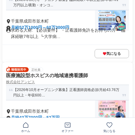
万円以上/夜勤・オンコ...
千葉県成田市並木町
月給52万1000円～60万3000円
求める人材: 【必須要件】 ・正看護師免許をお持ちの方 ・臨
床経験7年以上 ┗大学病...
気になる
正社員
医療施設型ホスピスの地域連携看護師
株式会社アンビス
【2026年10月オープニング募集】正看護師資格必須/月給43.76万
円以上・年収600....
千葉県成田市並木町
月給43万7000円～52万円
求める人材: ＜必須＞ ・正看護師免許をお持ちの方 ・普通自
動車運転免許をお持ちの方...
ホーム
オファー
気になる