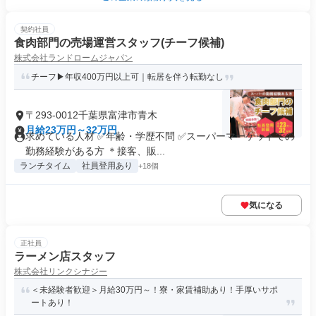
契約社員
食肉部門の売場運営スタッフ(チーフ候補)
株式会社ランドロームジャパン
チーフ▶年収400万円以上可｜転居を伴う転勤なし
〒293-0012千葉県富津市青木
月給23万円～32万円
求めている人材 ✅年齢・学歴不問 ✅スーパーマーケットでの
勤務経験がある方 ＊接客、販...
ランチタイム
社員登用あり
+18個
気になる
正社員
ラーメン店スタッフ
株式会社リンクシナジー
＜未経験者歓迎＞月給30万円～！寮・家賃補助あり！手厚いサポ
ートあり！