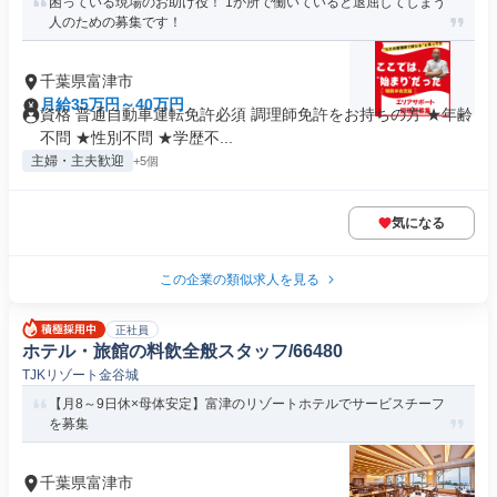
困っている現場のお助け役！ 1か所で働いていると退屈してしまう
人のための募集です！
千葉県富津市
月給35万円～40万円
資格 普通自動車運転免許必須 調理師免許をお持ちの方 ★年齢
不問 ★性別不問 ★学歴不...
主婦・主夫歓迎
+5個
気になる
この企業の類似求人を見る
正社員
ホテル・旅館の料飲全般スタッフ/66480
TJKリゾート金谷城
【月8～9日休×母体安定】富津のリゾートホテルでサービスチーフ
を募集
千葉県富津市