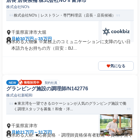
店長 店長候補 株式会社NO's 富津市
株式会社NO's
株式会社NO's｜レストラン・専門料理店（店長・店長候補）
千葉県富津市大堀
月給30万円～35万円
求める人物像 ※業務上のコミュニケーションに支障のない日
本語力をお持ちの方（目安：BJ...
気になる
NEW
契約社員
グランピング施設の調理師/N142776
株式会社新昭和
★東京湾を一望できるロケーションが人気のグランピング施設で働
く調理スタッフを募集！和食・洋...
千葉県富津市
月給21万円～31万円
求める人材: ■応募資格 ・調理師資格保有者歓迎 ※資格が無く