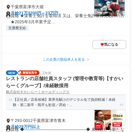
千葉県富津市大堀
月給21万3200円～23万円
資格 ★栄養士免許を取得済 又は、栄養士免許取得見込みの方
★2025年3月卒業予定...
交通費支給
気になる
この企業の類似求人を見る
NEW
正社員
レストランの店舗社員スタッフ (管理や教育等)【すかい
らーくグループ】/未経験採用
株式会社すかいらーくホールディングス
【正社員／店長候補】業界先駆けのデジタル化で負担軽減！未経
験・第二新卒・既卒も歓迎／昇給・...
〒293-0012千葉県富津市青木
月給29万円以上
資格 ◆―――――――――――――――◆ 未経験から新たな