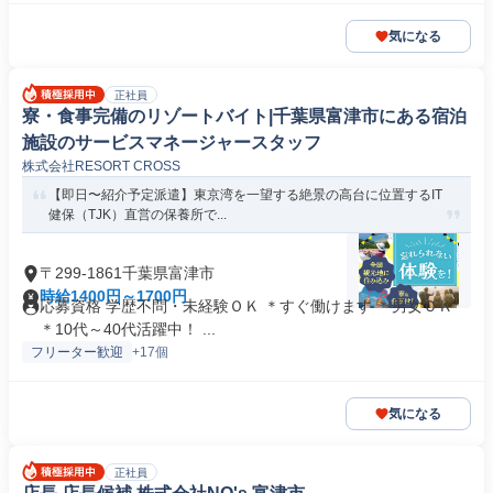
気になる
正社員
寮・食事完備のリゾートバイト|千葉県富津市にある宿泊
施設のサービスマネージャースタッフ
株式会社RESORT CROSS
【即日〜紹介予定派遣】東京湾を一望する絶景の高台に位置するIT
健保（TJK）直営の保養所で...
〒299-1861千葉県富津市
時給1400円～1700円
応募資格 学歴不問・未経験ＯＫ ＊すぐ働けます ＊男女ＯＫ
＊10代～40代活躍中！ ...
フリーター歓迎
+17個
気になる
正社員