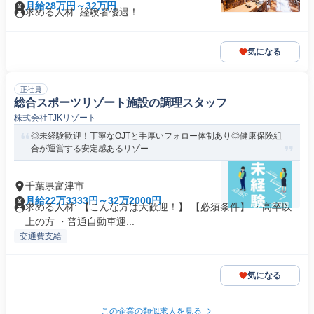
月給28万円～32万円
求める人材: 経験者優遇！
気になる
正社員
総合スポーツリゾート施設の調理スタッフ
株式会社TJKリゾート
◎未経験歓迎！丁寧なOJTと手厚いフォロー体制あり◎健康保険組
合が運営する安定感あるリゾー...
千葉県富津市
月給22万3333円～32万2000円
求める人材: 【こんな方は大歓迎！】 【必須条件】 ・高卒以
上の方 ・普通自動車運...
交通費支給
気になる
この企業の類似求人を見る