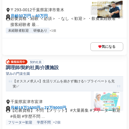
〒293-0012千葉県富津市青木
月給30万円～40万円
必要資格・経験 ＜必須＞ ・なし ＜歓迎＞ ・飲食業経験者 ・
接客経験者 最...
未経験者歓迎
研修あり
+1個
気になる
契約社員
調理師/契約社員/介護施設
望みの門楽生園
【オススメ求人⭐️】生活リズムを崩さず働ける✨プライベートも充
実✅️
千葉県富津市富津
月給19万1600円～22万9000円
【応募資格】 不問 【メリット】 #大量募集 #フリーター歓迎
#長期 #学歴不問 ...
フリーター歓迎
学歴不問
+2個