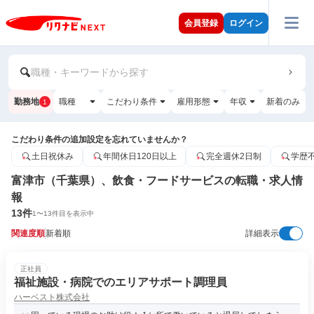
会員登録
ログイン
職種・キーワードから探す
勤務地
職種
こだわり条件
雇用形態
年収
新着のみ
1
こだわり条件の追加設定を忘れていませんか？
土日祝休み
年間休日120日以上
完全週休2日制
学歴
富津市（千葉県）、飲食・フードサービスの転職・求人情
報
13
件
1
〜
13
件目を表示中
関連度順
新着順
詳細表示
正社員
福祉施設・病院でのエリアサポート調理員
ハーベスト株式会社