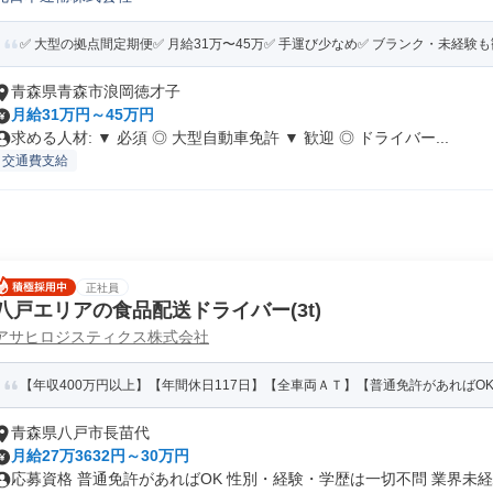
✅️ 大型の拠点間定期便✅️ 月給31万〜45万✅️ 手運び少なめ✅️ ブランク・未経験
青森県青森市浪岡徳才子
月給31万円～45万円
求める人材: ▼ 必須 ◎ 大型自動車免許 ▼ 歓迎 ◎ ドライバー...
交通費支給
正社員
八戸エリアの食品配送ドライバー(3t)
アサヒロジスティクス株式会社
【年収400万円以上】【年間休日117日】【全車両ＡＴ】【普通免許があればOK
青森県八戸市長苗代
月給27万3632円～30万円
応募資格 普通免許があればOK 性別・経験・学歴は一切不問 業界未経験