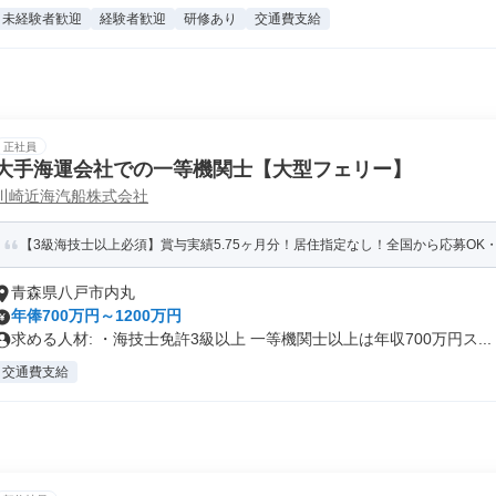
未経験者歓迎
経験者歓迎
研修あり
交通費支給
正社員
大手海運会社での一等機関士【大型フェリー】
川崎近海汽船株式会社
【3級海技士以上必須】賞与実績5.75ヶ月分！居住指定なし！全国から応募OK・
青森県八戸市内丸
年俸700万円～1200万円
求める人材: ・海技士免許3級以上 一等機関士以上は年収700万円ス...
交通費支給