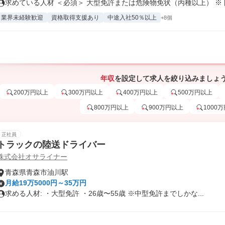
求めている人材 ＜必須＞ 大型免許または危険物免状（丙種以上） ※ドラ
業界未経験歓迎
資格取得支援あり
中途入社50％以上
+8個
年収
を設定して求人を絞り込みましょ
200万円以上
300万円以上
400万円以上
500万円以上
800万円以上
900万円以上
1000
正社員
トラックの陸送ドライバー
株式会社オサライナー
青森県青森市油川駅
月給19万5000円～35万円
求める人材: ・大型免許 ・26歳〜55歳 ※中型免許までしかな...