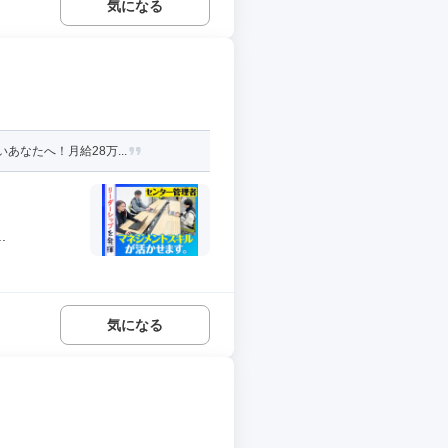
気になる
なたへ！月給28万...
.
気になる