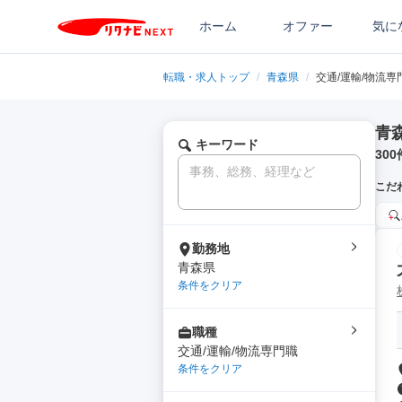
ホーム
オファー
気に
転職・求人トップ
/
青森県
/
交通/運輸/物流専
青
キーワード
300
こだ
勤務地
青森県
条件をクリア
職種
交通/運輸/物流専門職
条件をクリア