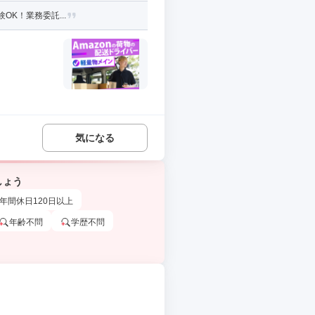
OK！業務委託...
気になる
しょう
年間休日120日以上
年齢不問
学歴不問