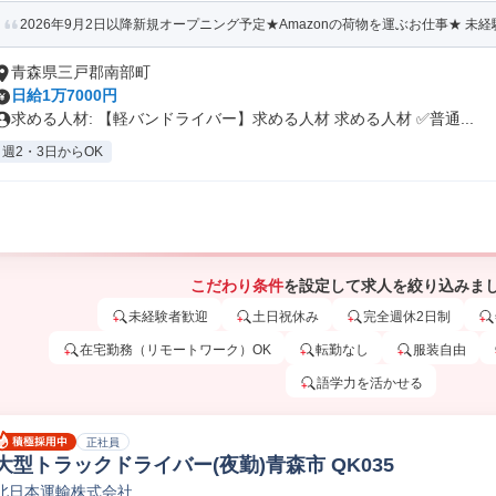
2026年9月2日以降新規オープニング予定★Amazonの荷物を運ぶお仕事★ 未経験
青森県三戸郡南部町
日給1万7000円
求める人材: 【軽バンドライバー】求める人材 求める人材 ✅️普通...
週2・3日からOK
こだわり条件
を設定して求人を絞り込みま
未経験者歓迎
土日祝休み
完全週休2日制
在宅勤務（リモートワーク）OK
転勤なし
服装自由
語学力を活かせる
正社員
大型トラックドライバー(夜勤)青森市 QK035
北日本運輸株式会社