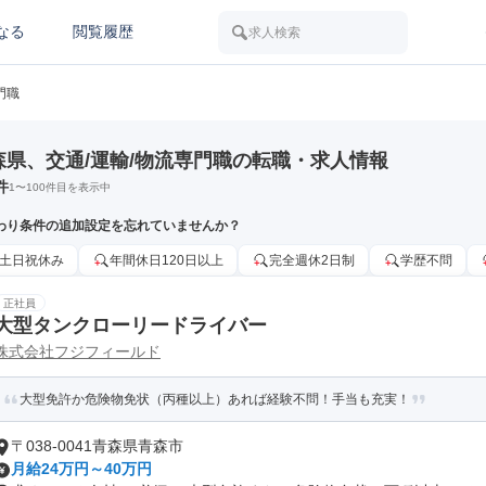
なる
閲覧履歴
求人検索
門職
森県、交通/運輸/物流専門職の転職・求人情報
件
1
〜
100
件目を表示中
わり条件の追加設定を忘れていませんか？
土日祝休み
年間休日120日以上
完全週休2日制
学歴不問
正社員
大型タンクローリードライバー
株式会社フジフィールド
大型免許か危険物免状（丙種以上）あれば経験不問！手当も充実！
〒038-0041青森県青森市
月給24万円～40万円