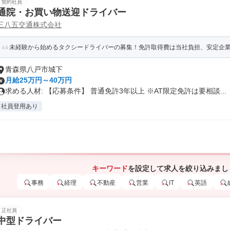
契約社員
通院・お買い物送迎ドライバー
三八五交通株式会社
未経験から始めるタクシードライバーの募集！免許取得費は当社負担、安定企
青森県八戸市城下
月給25万円～40万円
求める人材: 【応募条件】 普通免許3年以上 ※AT限定免許は要相談...
社員登用あり
キーワード
を設定して求人を絞り込みまし
事務
経理
不動産
営業
IT
英語
正社員
中型ドライバー