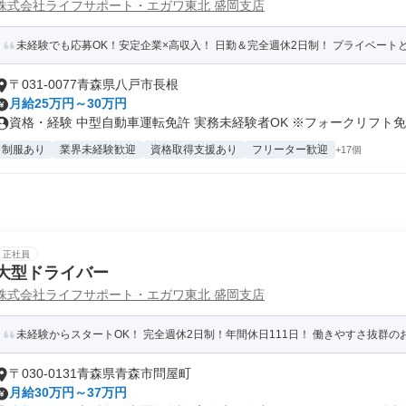
株式会社ライフサポート・エガワ東北 盛岡支店
未経験でも応募OK！安定企業×高収入！ 日勤＆完全週休2日制！ プライベート
〒031-0077青森県八戸市長根
月給25万円～30万円
資格・経験 中型自動車運転免許 実務未経験者OK ※フォークリフト免許
制服あり
業界未経験歓迎
資格取得支援あり
フリーター歓迎
+17個
正社員
大型ドライバー
株式会社ライフサポート・エガワ東北 盛岡支店
未経験からスタートOK！ 完全週休2日制！年間休日111日！ 働きやすさ抜群の
〒030-0131青森県青森市問屋町
月給30万円～37万円