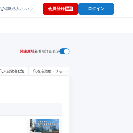
会員登録
ログイン
転職成功ノウハウ
無料
関連度順
新着順
詳細表示
未経験者歓迎
在宅勤務（リモートワーク）OK
家賃補助・住宅手当