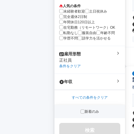
人気の条件
未経験者歓迎
土日祝休み
完全週休2日制
年間休日120日以上
在宅勤務（リモートワーク）OK
転勤なし
服装自由
年齢不問
学歴不問
語学力を活かせる
雇用形態
正社員
条件をクリア
年収
すべての条件をクリア
新着のみ
検索