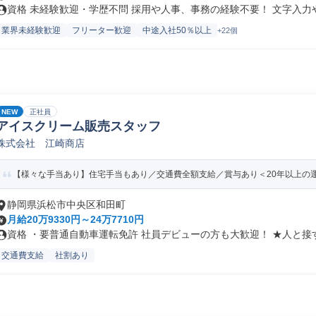
資格 未経験歓迎・学歴不問 採用や人事、事務の経験不要！ 文字入力やE
業界未経験歓迎
フリーター歓迎
中途入社50％以上
+22個
NEW
正社員
アイスクリーム販売スタッフ
株式会社 江崎商店
【様々な手当あり】住宅手当もあり／交通費全額支給／賞与あり＜20年以上の
静岡県浜松市中央区和田町
月給20万9330円～24万7710円
資格 ・要普通自動車運転免許 社員デビューの方も大歓迎！ ★人と接す.
交通費支給
社割あり