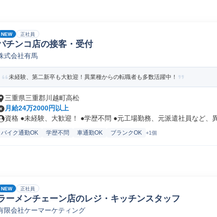
NEW
正社員
パチンコ店の接客・受付
株式会社有馬
未経験、第二新卒も大歓迎！異業種からの転職者も多数活躍中！
三重県三重郡川越町高松
月給24万2000円以上
資格 ●未経験、大歓迎！ ●学歴不問 ●元工場勤務、元派遣社員など、異.
バイク通勤OK
学歴不問
車通勤OK
ブランクOK
+1個
NEW
正社員
ラーメンチェーン店のレジ・キッチンスタッフ
有限会社ケーマーケティング