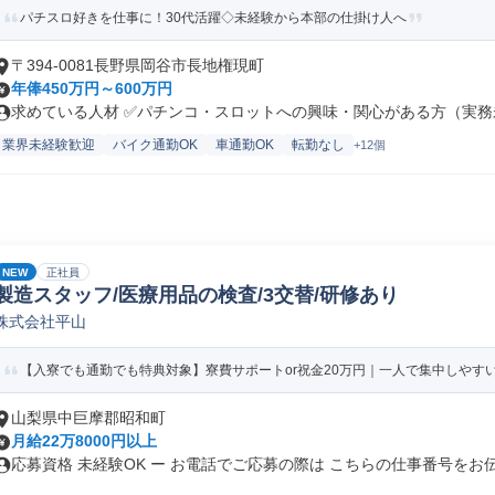
パチスロ好きを仕事に！30代活躍◇未経験から本部の仕掛け人へ
〒394-0081長野県岡谷市長地権現町
年俸450万円～600万円
求めている人材 ✅パチンコ・スロットへの興味・関心がある方（実務未
業界未経験歓迎
バイク通勤OK
車通勤OK
転勤なし
+12個
NEW
正社員
製造スタッフ/医療用品の検査/3交替/研修あり
株式会社平山
【入寮でも通勤でも特典対象】寮費サポートor祝金20万円｜一人で集中しやす
山梨県中巨摩郡昭和町
月給22万8000円以上
応募資格 未経験OK ー お電話でご応募の際は こちらの仕事番号をお伝.