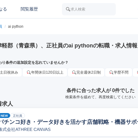
なる
閲覧履歴
求人検索
員
/
ai python
津軽郡（青森県）、正社員のai pythonの転職・求人情報
わり条件の追加設定を忘れていませんか？
土日祝休み
年間休日120日以上
完全週休2日制
学歴不問
条件に合った求人が 0件でした
検索条件を緩めて、再度検索してください
着求人
NEW
正社員
パチンコ好き・データ好きを活かす店舗戦略・機器サポ
株式会社ATHREE CANVAS