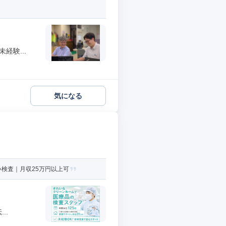
経験...
気になる
い検査｜月収25万円以上可
..