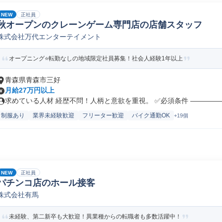
NEW
正社員
秋オープンのクレーンゲーム専門店の店舗スタッフ
株式会社万代エンターテイメント
オープニング⭐転勤なしの地域限定社員募集！社会人経験1年以上
青森県青森市三好
月給27万円以上
求めている人材 経歴不問！人柄と意欲を重視。 ✅必須条件 ――――――
制服あり
業界未経験歓迎
フリーター歓迎
バイク通勤OK
+19個
NEW
正社員
パチンコ店のホール接客
株式会社有馬
未経験、第二新卒も大歓迎！異業種からの転職者も多数活躍中！