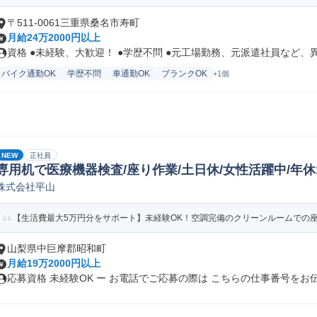
〒511-0061三重県桑名市寿町
月給24万2000円以上
資格 ●未経験、大歓迎！ ●学歴不問 ●元工場勤務、元派遣社員など、異.
バイク通勤OK
学歴不問
車通勤OK
ブランクOK
+1個
NEW
正社員
専用机で医療機器検査/座り作業/土日休/女性活躍中/年休1
株式会社平山
【生活費最大5万円分をサポート】未経験OK！空調完備のクリーンルームでの座り
山梨県中巨摩郡昭和町
月給19万2000円以上
応募資格 未経験OK ー お電話でご応募の際は こちらの仕事番号をお伝.