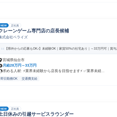
NEW
正社員
クレーンゲーム専門店の店長候補
株式会社ベライズ
【県外からの応募もOK♪】未経験OK｜家賃50%の社宅あり｜～33万円可｜賞与あ
宮城県仙台市
月給28万円～33万円
求める人材: ⚡️業界未経験から店長を目指せます⚡️ ✅️業界未経...
即日勤務OK
交通費支給
NEW
正社員
土日休みの引越サービスラウンダー