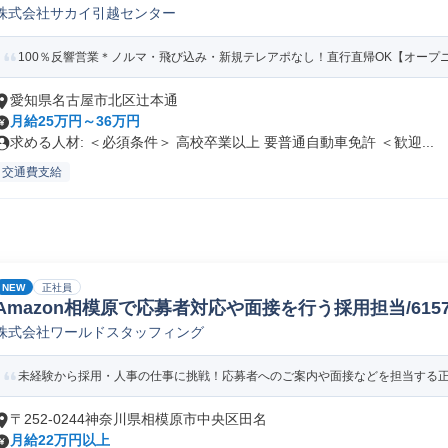
株式会社サカイ引越センター
100％反響営業＊ノルマ・飛び込み・新規テレアポなし！直行直帰OK【オープ
愛知県名古屋市北区辻本通
月給25万円～36万円
求める人材: ＜必須条件＞ 高校卒業以上 要普通自動車免許 ＜歓迎...
交通費支給
NEW
正社員
Amazon相模原で応募者対応や面接を行う採用担当/61578_
株式会社ワールドスタッフィング
未経験から採用・人事の仕事に挑戦！応募者へのご案内や面接などを担当する正社
〒252-0244神奈川県相模原市中央区田名
月給22万円以上