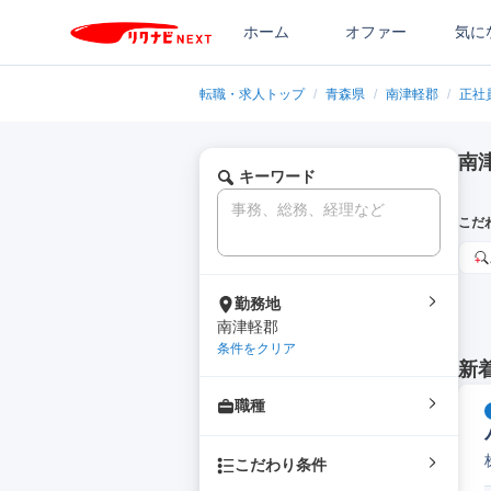
ホーム
オファー
気に
転職・求人トップ
/
青森県
/
南津軽郡
/
正社
南
キーワード
こだ
勤務地
南津軽郡
条件をクリア
新
職種
こだわり条件