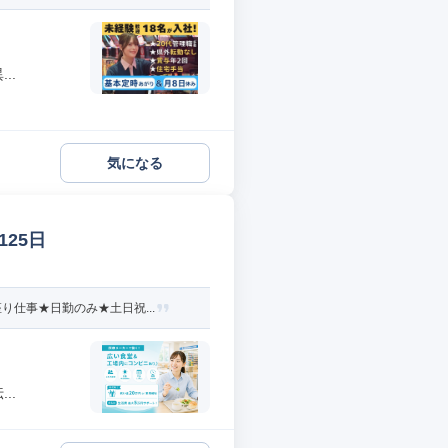
..
気になる
25日
仕事★日勤のみ★土日祝...
..