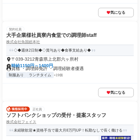
気になる
契約社員
大手企業様社員寮内食堂での調理師staff
株式会社魚国総本社
◇◆週休2日制◆◇賞与あり◆食事支給あり◆
〒039-3212青森県上北郡六ヶ所村
時給1150円～1400円
資格 ・調理師免許 ・調理経験者優遇
制服あり
ランチタイム
+19個
気になる
正社員
ソフトバンクショップの受付・提案スタッフ
株式会社フェイス
未経験歓迎★資格手当で最大月8万円UP！転勤なしで長く働ける