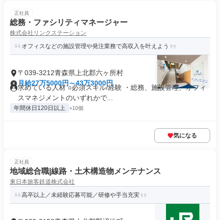
正社員
総務・ファシリティマネージャー
株式会社リンクステーション
オフィスなどの施設管理や発注業務で高収入を叶えよう
〒039-3212青森県上北郡六ヶ所村
月給27万5000円～43万3000円
求めている人材 ○必須スキル/経験 ・総務、施設管理、オフィ
スマネジメントのいずれかで...
年間休日120日以上
+10個
気になる
正社員
地域総合職|線路・土木構造物メンテナンス
東日本旅客鉄道株式会社
高卒以上／未経験応募可能／研修や手当充実