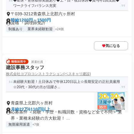
◆産休・育休取得実績あり◆土・日・祝日休み◆賞与年2回支給◆
ワークライフバランス充実
〒039-3212青森県上北郡六ヶ所村
時給1200円～1500円
資格 ・調理師免許
制服あり
業界未経験歓迎
+24個
気になる
派遣社員
建設事務スタッフ
株式会社コプロコンストラクション(ベスキャリ建設)
未経験大歓迎！土日休みで年休120日以上☆長期安定の正社員雇用
☆20代・30代の方が活躍さ...
青森県上北郡六ヶ所村
月給22万6110円以上
応募条件 ＜経験・学歴・転職回数・資格など全て不問＞ 業
界・業種未経験の方大歓迎！ ...
無期雇用派遣
+7個