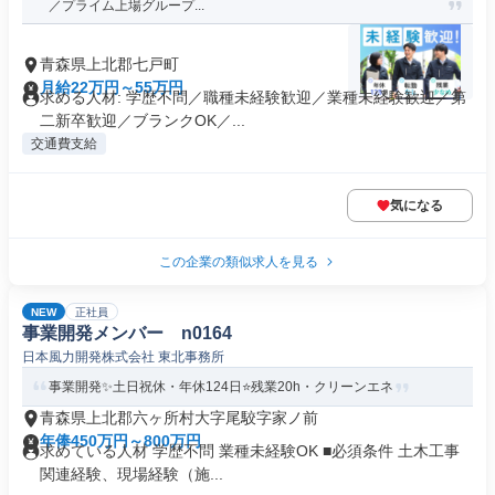
／プライム上場グループ...
青森県上北郡七戸町
月給22万円～55万円
求める人材: 学歴不問／職種未経験歓迎／業種未経験歓迎／第
二新卒歓迎／ブランクOK／...
交通費支給
気になる
この企業の類似求人を見る
NEW
正社員
事業開発メンバー n0164
日本風力開発株式会社 東北事務所
事業開発✨土日祝休・年休124日⭐️残業20h・クリーンエネ
青森県上北郡六ヶ所村大字尾駮字家ノ前
年俸450万円～800万円
求めている人材 学歴不問 業種未経験OK ■必須条件 土木工事
関連経験、現場経験（施...