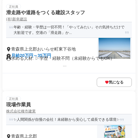
正社員
滑走路や道路をつくる建設スタッフ
(有)新幸建設
年齢・経験・学歴は一切不問！「やってみたい」その気持ちだけで
大歓迎です。空港の「滑走路」か...
青森県上北郡おいらせ町東下谷地
月給20万円～35万円
求める人材: ▷学歴・経験不問（未経験からでもOK）
...
気になる
正社員
現場作業員
株式会社種市建業
✨人間関係が自慢の会社！未経験から安心して成長できる環境✨
青森県上北郡