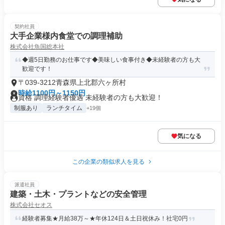
契約社員
大手企業様内食堂での調理補助
株式会社魚国総本社
◆週5日勤務のお仕事です◆美味しい食事付き◆未経験者の方も大
歓迎です！
〒039-3212青森県上北郡六ヶ所村
時給1100円～1150円
資格 調理経験者優遇 未経験者の方も大歓迎！
制服あり
ランチタイム
+19個
気になる
この企業の類似求人を見る
派遣社員
建築・土木・プラントなどの安全管理
株式会社セオス
経験者募集★月給38万～★年休124日＆土日祝休み！社宅0円