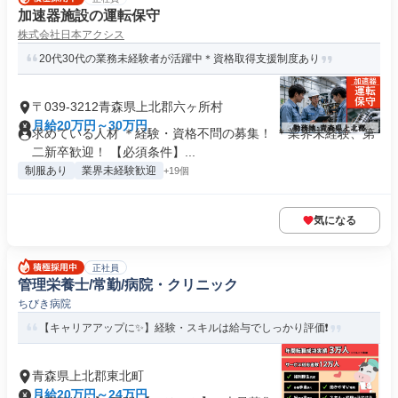
加速器施設の運転保守
株式会社日本アクシス
20代30代の業務未経験者が活躍中＊資格取得支援制度あり
〒039-3212青森県上北郡六ヶ所村
月給20万円～30万円
求めている人材 ＊経験・資格不問の募集！ ＊業界未経験、第
二新卒歓迎！ 【必須条件】...
制服あり
業界未経験歓迎
+19個
気になる
正社員
管理栄養士/常勤/病院・クリニック
ちびき病院
【キャリアアップに✨】経験・スキルは給与でしっかり評価❗️
青森県上北郡東北町
月給20万円～24万円