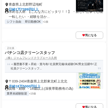
青森県上北郡野辺地町
日給1万7399円以上
求める人材: 【こんな方にピッタリ！！】 ・新しい仕事で心機
一転したい ・経験を活か...
シフト自由
即日勤務OK
+1個
気になる
正社員
パチンコ店クリーンスタッフ
（株）ジャムフレンドクラブエース久慈
＜履歴書不要＞昇給・賞与有/ 社員寮完備/未経験OK/男女活躍中/ 正
社員クリーンスタッフ...
〒039-2404青森県上北郡東北町上北北
月給18万5000円以上
資格・経験 ・18歳以上(深夜帯勤務有の為)
業界未経験歓迎
+15個
気になる