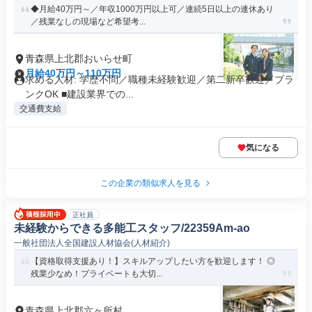
◆月給40万円～／年収1000万円以上可／連続5日以上の連休あり
／残業なしの現場など希望考...
青森県上北郡おいらせ町
月給40万円～110万円
求める人材: 学歴不問／職種未経験歓迎／第二新卒歓迎／ブラ
ンクOK ■建設業界での...
交通費支給
気になる
この企業の類似求人を見る
正社員
未経験からできる多能工スタッフ/22359Am-ao
一般社団法人全国建設人材協会(人材紹介)
【資格取得支援あり！】スキルアップしたい方を歓迎します！ ◎
残業少なめ！プライベートも大切...
青森県上北郡六ヶ所村