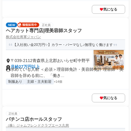
気になる
NEW
正社員
ヘアカット専門店|理美容師スタッフ
株式会社将軍ジャパン
【入社祝い金20万円✨】カラー・パーマなし♪無理なく働けます
〒039-2112青森県上北郡おいらせ町中野平
月給27万円以上
求めている人材 ＜必須＞理容師免許・美容師免許 理容師・美
容師を辞める前に、 「働き...
制服あり
主婦・主夫歓迎
+14個
気になる
正社員
パチンコ店ホールスタッフ
（株）ジャムフレンドクラブエース久慈