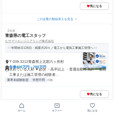
気になる
この企業の類似求人を見る
正社員
青森県の電工スタッフ
ヒサマツエンジニアリング株式会社
年間休日126日・残業月20ｈ／電工から電気工事施工管理へ
〒039-3212青森県上北郡六ヶ所村
年俸400万円～700万円
求めている人材 ▼必須 ・高卒以上 ・普通自動車免許 ・電気
工事または施工管理の経験者...
業界未経験歓迎
学歴不問
+5個
気になる
正社員
ホーム
オファー
気になる
トップスタイリスト/理容