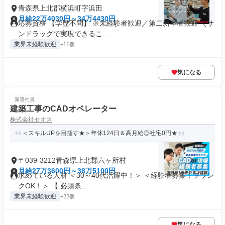
青森県上北郡横浜町字浜田
月給22万4030円～34万4430円
応募資格 【学歴不問】 ※未経験者歓迎／第二新卒者歓迎 ＼サ
ンドラッグで実現できるこ...
業界未経験歓迎
+11個
気になる
派遣社員
建築工事のCADオペレーター
株式会社セオス
＜スキルUPを目指す★＞年休124日＆高月給◎社宅0円★
〒039-3212青森県上北郡六ヶ所村
月給27万3600円～38万5100円
求めている人材 ＜30～40代活躍中！＞ ＜経験者募集！ブラン
クOK！＞ 【 必須条...
業界未経験歓迎
+22個
気になる