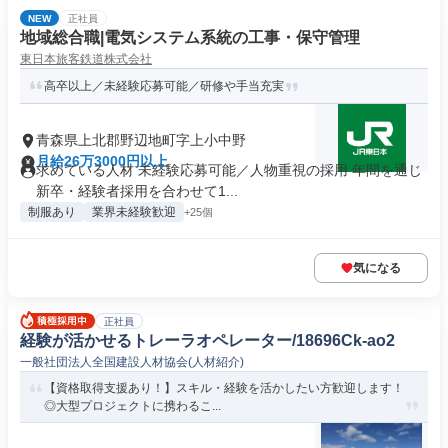
NEW
正社員
地域総合職|電気システム系統の工事・保守管理
東日本旅客鉄道株式会社
高卒以上／未経験応募可能／研修や手当充実
青森県上北郡野辺地町字上小中野
月給26万3000円以上
求めている人材 未経験応募可能／人物重視の採用 年間を通じ
新卒・経験者採用を合わせて1...
制服あり
業界未経験歓迎
+25個
気になる
正社員
経験が活かせるトレーラオペレーター/18696Ck-ao2
一般社団法人全国建設人材協会(人材紹介)
【資格取得支援あり！】スキル・経験を活かしたい方歓迎します！
◎大型プロジェクトに携わるこ...