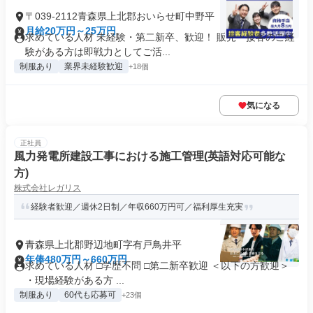
〒039-2112青森県上北郡おいらせ町中野平
月給20万円～25万円
求めている人材 未経験・第二新卒、歓迎！ 販売・接客のご経
験がある方は即戦力としてご活...
制服あり
業界未経験歓迎
+18個
気になる
正社員
風力発電所建設工事における施工管理(英語対応可能な
方)
株式会社レガリス
経験者歓迎／週休2日制／年収660万円可／福利厚生充実
青森県上北郡野辺地町字有戸鳥井平
年俸480万円～660万円
求めている人材 □学歴不問 □第二新卒歓迎 ＜以下の方歓迎＞
・現場経験がある方 ...
制服あり
60代も応募可
+23個