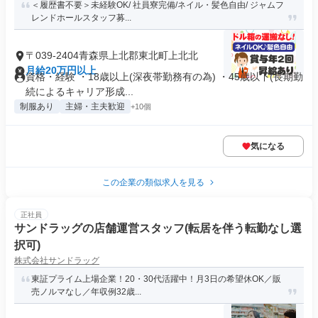
＜履歴書不要＞未経験OK/ 社員寮完備/ネイル・髪色自由/ ジャムフ
レンドホールスタッフ募...
〒039-2404青森県上北郡東北町上北北
月給20万円以上
資格・経験 ・18歳以上(深夜帯勤務有の為) ・45歳以下(長期勤
続によるキャリア形成...
制服あり
主婦・主夫歓迎
+10個
気になる
この企業の類似求人を見る
正社員
サンドラッグの店舗運営スタッフ(転居を伴う転勤なし選
択可)
株式会社サンドラッグ
東証プライム上場企業！20・30代活躍中！月3日の希望休OK／販
売ノルマなし／年収例32歳...