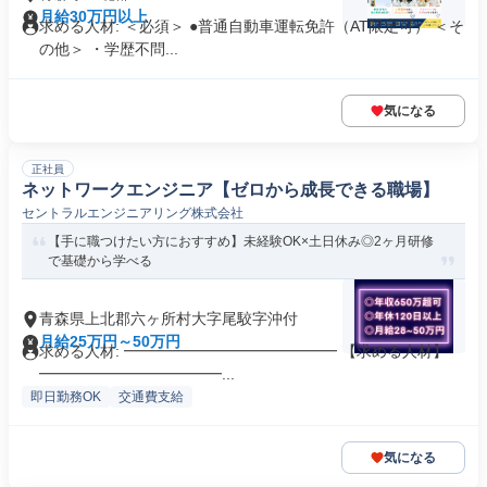
月給30万円以上
求める人材: ＜必須＞ ●普通自動車運転免許（AT限定可） ＜そ
の他＞ ・学歴不問...
気になる
正社員
ネットワークエンジニア【ゼロから成長できる職場】
セントラルエンジニアリング株式会社
【手に職つけたい方におすすめ】未経験OK×土日休み◎2ヶ月研修
で基礎から学べる
青森県上北郡六ヶ所村大字尾駮字沖付
月給25万円～50万円
求める人材: ━━━━━━━━━━━━━━ 【求める人材】
━━━━━━━━━━━━...
即日勤務OK
交通費支給
気になる