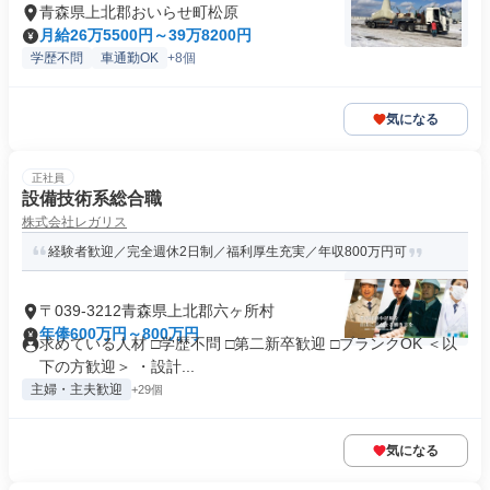
青森県上北郡おいらせ町松原
月給26万5500円～39万8200円
学歴不問
車通勤OK
+8個
気になる
正社員
設備技術系総合職
株式会社レガリス
経験者歓迎／完全週休2日制／福利厚生充実／年収800万円可
〒039-3212青森県上北郡六ヶ所村
年俸600万円～800万円
求めている人材 □学歴不問 □第二新卒歓迎 □ブランクOK ＜以
下の方歓迎＞ ・設計...
主婦・主夫歓迎
+29個
気になる