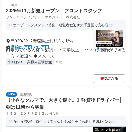
正社員
2026年11月新規オープン フロントスタッフ
サンフロンティアホテルマネジメント株式会社
オープニングスタッフ募集！経験者歓迎★大手運営で安心◎
〒039-3212青森県上北郡六ヶ所村
月給23万円～35万円
求めている人材 ＜必須＞ ・高卒以上 ・パソコン操作ができる
方 ＜歓迎＞ ◆スムーズ...
制服あり
業界未経験歓迎
+20個
気になる
NEW
業務委託
【小さなクルマで、大きく稼ぐ。】軽貨物ドライバー│
朝は11時から稼働
ＩＳＧ ＥＸＰＲＥＳＳ合同会社
直行直帰OK！ロイヤリティなし！紹介手当もあり週3日～OK