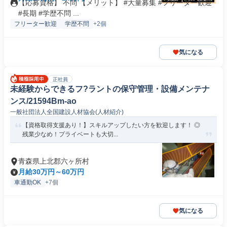
【応募資格】 不問 【メリット】 #大量募集 #フリーター歓迎
#長期 #学歴不問 ...
フリーター歓迎
学歴不問
+2個
気になる
正社員
未経験からできるフ?ラントの保守管理・設備メンテナ
ンス/21594Bm-ao
一般社団法人全国建設人材協会(人材紹介)
【資格取得支援あり！】スキルアップしたい方を歓迎します！ ◎
残業少なめ！プライベートも大切...
青森県上北郡六ヶ所村
月給30万円～60万円
車通勤OK
+7個
気になる