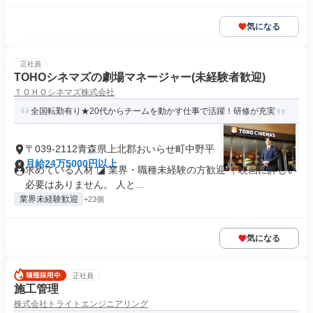
気になる
正社員
TOHOシネマズの劇場マネージャー(未経験者歓迎)
ＴＯＨＯシネマズ株式会社
全国転勤有り★20代からチームを動かす仕事で活躍！研修が充実
〒039-2112青森県上北郡おいらせ町中野平
月給24万5000円以上
求めている人材 ◪ 業界・職種未経験の方歓迎 ￤映画に詳しい
必要はありません。 人と...
業界未経験歓迎
+23個
気になる
正社員
施工管理
株式会社トライトエンジニアリング