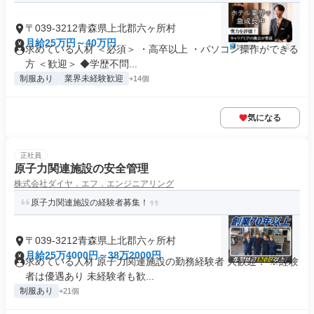
〒039-3212青森県上北郡六ヶ所村
月給25万円～40万円
求めている人材 ＜必須＞ ・高卒以上 ・パソコン操作ができる
方 ＜歓迎＞ ◆学歴不問...
制服あり
業界未経験歓迎
+14個
気になる
正社員
原子力関連施設の安全管理
株式会社ダイヤ．エフ．エンジニアリング
原子力関連施設の経験者募集！
〒039-3212青森県上北郡六ヶ所村
月給25万4000円～38万2000円
求めている人材 原子力関連施設の勤務経験者 大歓迎！ ※経験
者は優遇あり 未経験者も歓...
制服あり
+21個