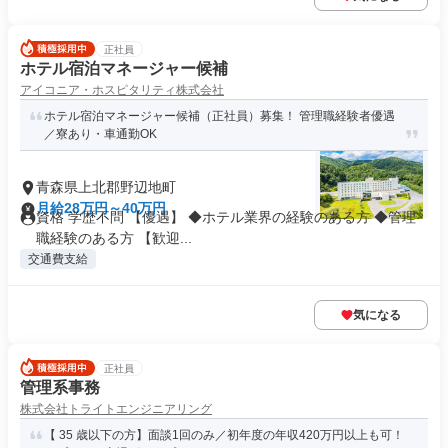
正社員
ホテル宿泊マネージャー候補
アイコニア・ホスピタリティ株式会社
ホテル宿泊マネージャー候補（正社員）募集！ 管理職経験者優遇
／寮あり・車通勤OK
青森県上北郡野辺地町
月給28万円～40万円
資格 学歴不問 【優遇】 ◆ホテル業界の経験のある方 ◆管理
職経験のある方 【歓迎...
交通費支給
気になる
正社員
管理系事務
株式会社トライトエンジニアリング
【 35 歳以下の方】面談1回のみ／初年度の年収420万円以上も可！