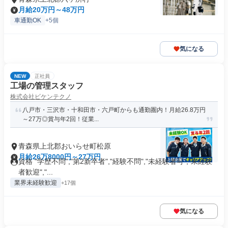
月給20万円～48万円
車通勤OK
+5個
気になる
NEW
正社員
工場の管理スタッフ
株式会社ビケンテクノ
八戸市・三沢市・十和田市・六戸町からも通勤圏内！月給26.8万円
～27万◎賞与年2回！従業...
青森県上北郡おいらせ町松原
月給26万8000円～27万円
資格 "学歴不問","第2新卒者","経験不問","未経験者可","未経験
者歓迎","...
業界未経験歓迎
+17個
気になる