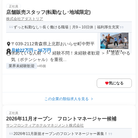
正社員
店舗販売スタッフ(転勤なし･地域限定)
株式会社アダストリア
ずっと転勤なし✨長く働ける職場｜月9～10日休｜福利厚生充実
〒039-2112青森県上北郡おいらせ町中野平
月給22万円～36万円
求めている人材 ＜＜ 経験不問！未経験者歓迎 ＞＞ 意欲･やる
気（ポテンシャル）を重視...
業界未経験歓迎
+45個
気になる
この企業の類似求人を見る
正社員
2026年11月オープン フロントマネージャー候補
サンフロンティアホテルマネジメント株式会社
2026年11月新規オープンのフロントマネージャー募集！