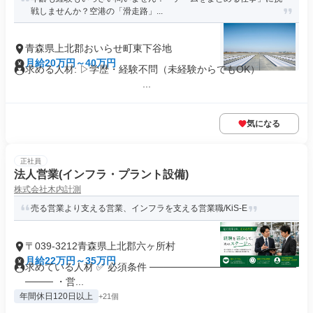
戦しませんか？空港の「滑走路」...
青森県上北郡おいらせ町東下谷地
月給20万円～40万円
求める人材: ▷学歴・経験不問（未経験からでもOK）
...
気になる
正社員
法人営業(インフラ・プラント設備)
株式会社木内計測
売る営業より支える営業、インフラを支える営業職/KiS-E
〒039-3212青森県上北郡六ヶ所村
月給22万円～35万円
求めている人材 ✅ 必須条件 ─────────────────────
──── ・営...
年間休日120日以上
+21個