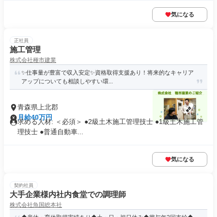
気になる
正社員
施工管理
株式会社種市建業
✨仕事量が豊富で収入安定✨資格取得支援あり！将来的なキャリア
アップについても相談しやすい環...
青森県上北郡
月給40万円
求める人材: ＜必須＞ ●2級土木施工管理技士 ●1級土木施工管
理技士 ●普通自動車...
気になる
契約社員
大手企業様内社内食堂での調理師
株式会社魚国総本社