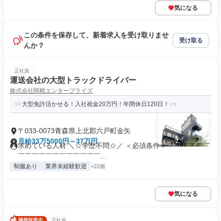
気になる
この条件を保存して、新着求人を受け取りませ
受け取る
んか？
正社員
運送会社の大型トラックドライバー
株式会社関根エンタープライズ
大型免許活かせる！入社祝金20万円！年間休日120日！
〒033-0073青森県上北郡六戸町金矢
月給33万5000円～37万円
求めている人材 ＼☆学歴不問☆／ ＜必須条件＞ ￣￣￣￣￣￣
￣￣￣￣￣￣￣￣￣￣￣￣...
制服あり
業界未経験歓迎
+22個
気になる
正社員