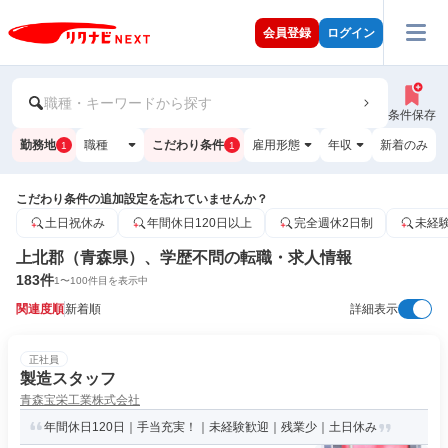
会員登録
ログイン
職種・キーワードから探す
条件保存
勤務地
職種
こだわり条件
雇用形態
年収
新着のみ
1
1
こだわり条件の追加設定を忘れていませんか？
土日祝休み
年間休日120日以上
完全週休2日制
未経
上北郡（青森県）、学歴不問の転職・求人情報
183
件
1
〜
100
件目を表示中
関連度順
新着順
詳細表示
正社員
製造スタッフ
青森宝栄工業株式会社
年間休日120日｜手当充実！｜未経験歓迎｜残業少｜土日休み