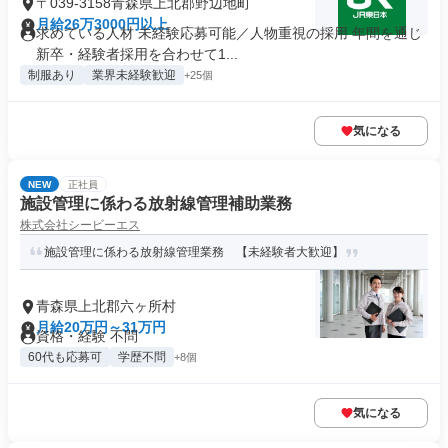
〒039-3158青森県上北郡野辺地町
月給26万3000円以上
求めている人材 未経験応募可能／人物重視の採用 年間を通じ
新卒・経験者採用を合わせて1...
制服あり
業界未経験歓迎
+25個
気になる
NEW
正社員
施設管理に係わる放射線管理補助業務
株式会社シービーエス
施設管理に係わる放射線管理業務 【未経験者大歓迎】
青森県上北郡六ヶ所村
月給20万円～31万円
資格・経験 不問
60代も応募可
学歴不問
+8個
気になる