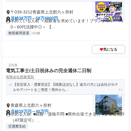
〒039-3212青森県上北郡六ヶ所村
月給38万円～58万4800円
求めている人材 ＜経験者を求めています！ブランクOK＞ ＜5
0～60代活躍中◎＞ 【...
無期雇用派遣
+21個
気になる
正社員
電気工事士/土日祝休みの完全週休二日制
有限会社西條電気
【安定収入・需要安定】【残業ほぼなし】遠方の方には会社がホテ
ルやアパートをご用意！県外から...
青森県上北郡六ヶ所村
月給29万円～45万円
求める人材: ■経験・資格不問 ■県外出張できる方 ■要普通免許
（AT限定可） ...
交通費支給