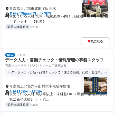
青森県上北郡東北町字田面木
月給18万5000円～35万円
求めている人材 業界・職種経験不問！ 未経験スタートを応援
しています！ 【歓迎】 ・...
業界未経験歓迎
+28個
気になる
NEW
正社員
データ入力・書類チェック・情報管理の事務スタッフ
青森レコードマネジメントサービス株式会社
データ入力・分類・品質チェックで『使える情報』に整える仕事。
青森県上北郡六ヶ所村大字尾駮字野附
月給18万円～22万円
求めている人材 高校卒以上 / 未経験OK ＜職種・業種未経験、
第二新卒大歓迎！＞ ◎...
業界未経験歓迎
+27個