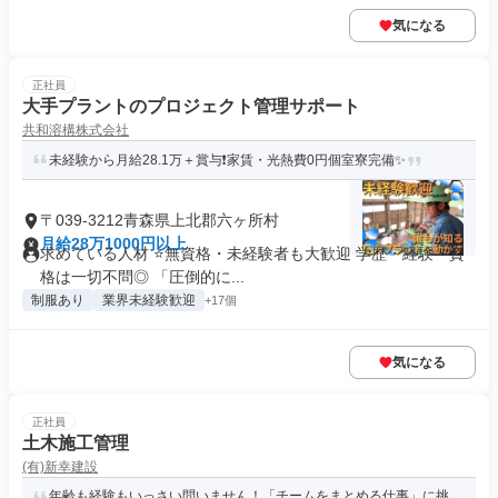
気になる
正社員
大手プラントのプロジェクト管理サポート
共和溶構株式会社
未経験から月給28.1万＋賞与❗家賃・光熱費0円個室寮完備✨
〒039-3212青森県上北郡六ヶ所村
月給28万1000円以上
求めている人材 ⭐無資格・未経験者も大歓迎 学歴・経験・資
格は一切不問◎ 「圧倒的に...
制服あり
業界未経験歓迎
+17個
気になる
正社員
土木施工管理
(有)新幸建設
年齢も経験もいっさい問いません！「チームをまとめる仕事」に挑