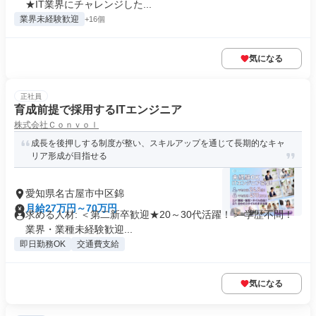
★IT業界にチャレンジした...
業界未経験歓迎
+16個
気になる
正社員
育成前提で採用するITエンジニア
株式会社Ｃｏｎｖｏｌ
成長を後押しする制度が整い、スキルアップを通じて長期的なキャ
リア形成が目指せる
愛知県名古屋市中区錦
月給27万円～70万円
求める人材: ＜第二新卒歓迎★20～30代活躍！＞ 学歴不問！
業界・業種未経験歓迎...
即日勤務OK
交通費支給
気になる