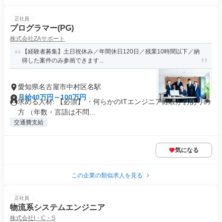
正社員
プログラマー(PG)
株式会社ZAサポート
【経験者募集】土日祝休み／年間休日120日／残業10時間以下／納
得した案件のみ参画できます...
愛知県名古屋市中村区名駅
月給40万円～100万円
求める人材: 【必須】 ・何らかのITエンジニア経験がおありの
方 （年数・言語は不問...
交通費支給
気になる
この企業の類似求人を見る
正社員
物流系システムエンジニア
株式会社I・C・S