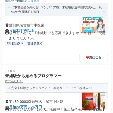
株式会社iRup 名古屋拠点
〈市場価値を高めるITエンジニア職〉未経験歓迎×研修充実◉土日祝
休み◉年間休日120日
愛知県名古屋市中区栄
月給21万円以上
求める人材: Q. IT未経験でも応募できますか？ A. はい、問題
ありません！未...
即日勤務OK
交通費支給
気になる
正社員
未経験から始めるプログラマー
株式会社HAL
完全未経験からエンジニアに！在宅リモート×土日祝休み
〒460-0003愛知県名古屋市中区錦
月給23万円～26万円
求めている人材 【20代が活躍中！第二新卒＆未経験者歓迎】