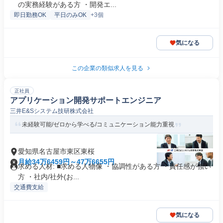
の実務経験がある方 ・開発エ...
即日勤務OK
平日のみOK
+3個
気になる
この企業の類似求人を見る
正社員
アプリケーション開発サポートエンジニア
三井E&Sシステム技研株式会社
未経験可能/ゼロから学べる/コミュニケーション能力重視
愛知県名古屋市東区東桜
月給34万6459円～47万6655円
求める人材: ■求める人物像 ・協調性がある方 ・責任感が強い
方 ・社内/社外(お...
交通費支給
気になる