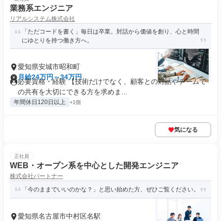
業務系エンジニア
リアルシステム株式会社
「ただコードを書く」毎日は卒業。対話から価値を創り、心と時間
にゆとりを持つ働き方へ。
愛知県安城市昭和町
月給24万円～34万円
必要資格・経験 【技術だけでなく、顧客との対話やチームで
の共有を大切にできる方を求めま...
年間休日120日以上
+1個
気になる
正社員
WEB・オープン系を中心とした開発エンジニア
株式会社パートナー
「今のままでいいのかな？」と思い始めた方、ぜひご覧ください。
愛知県名古屋市中村区名駅