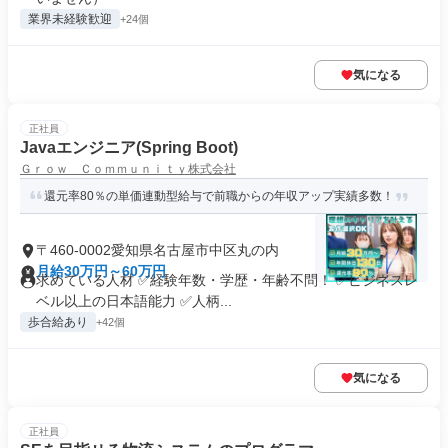
業界未経験歓迎
+24個
気になる
正社員
Javaエンジニア(Spring Boot)
Ｇｒｏｗ Ｃｏｍｍｕｎｉｔｙ株式会社
還元率80％の単価連動型給与で前職からの年収アップ実績多数！
〒460-0002愛知県名古屋市中区丸の内
月給30万円～60万円
求めている人材 ✅経験年数・学歴・年齢不問！ ✅ビジネスレ
ベル以上の日本語能力 ✅人柄...
歩合給あり
+42個
気になる
正社員