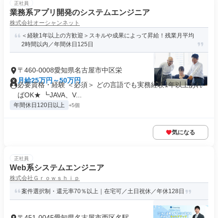
正社員
業務系アプリ開発のシステムエンジニア
株式会社オーシャンネット
＜経験1年以上の方歓迎＞スキルや成果によって昇給！残業月平均
2時間以内／年間休日125日
〒460-0008愛知県名古屋市中区栄
月給25万円～50万円
必要資格・経験 ＜必須＞ どの言語でも実務経験1年以上あれ
ばOK★ ┗JAVA、V...
年間休日120日以上
+5個
気になる
正社員
Web系システムエンジニア
株式会社Ｇｒｏｗｓｈｉｐ
案件選択制・還元率70％以上｜在宅可／土日祝休／年休128日
〒451-0045愛知県名古屋市西区名駅