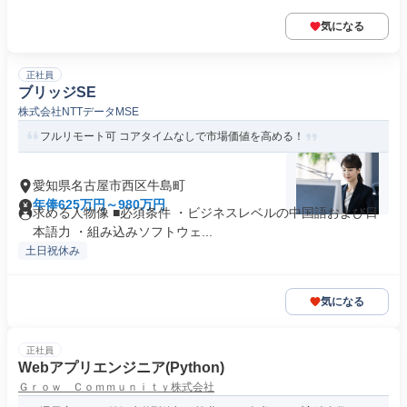
気になる
正社員
ブリッジSE
株式会社NTTデータMSE
フルリモート可 コアタイムなしで市場価値を高める！
愛知県名古屋市西区牛島町
年俸625万円～980万円
求める人物像 ■必須条件 ・ビジネスレベルの中国語および日
本語力 ・組み込みソフトウェ...
土日祝休み
気になる
正社員
Webアプリエンジニア(Python)
Ｇｒｏｗ Ｃｏｍｍｕｎｉｔｙ株式会社