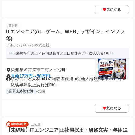
気になる
正社員
ITエンジニア(AI、ゲーム、WEB、デザイン、インフラ
等)
アルテンジャパン株式会社
IT経験半年以上／在宅勤務可／土日祝休み／年収600万超可
愛知県名古屋市中村区平池町
月給27万円～58万円
求めている人材 ●ITの経験者歓迎 ●社会人経験5年未満歓迎 ●
経験半年以上あればOK...
業界未経験歓迎
+26個
気になる
正社員
【未経験】ITエンジニア|正社員採用・研修充実・年休12