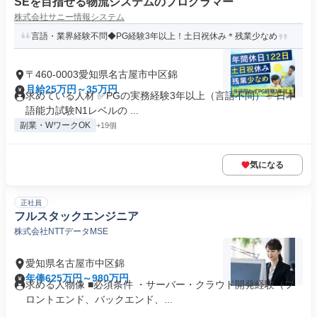
SEを目指せる物流システムのプログラマー
株式会社サニー情報システム
言語・業界経験不問◆PG経験3年以上！土日祝休み＊残業少なめ
〒460-0003愛知県名古屋市中区錦
月給25万円～35万円
求めている人材 ✅PGの実務経験3年以上（言語不問） ✅日本
語能力試験N1レベルの ...
副業・WワークOK
+19個
気になる
正社員
フルスタックエンジニア
株式会社NTTデータMSE
愛知県名古屋市中区錦
年俸625万円～980万円
求める人物像 ■必須条件 ・サーバー・クラウド開発経験（フ
ロントエンド、バックエンド、...