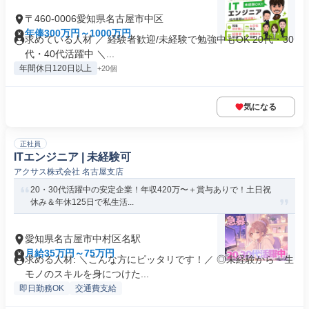
〒460-0006愛知県名古屋市中区
年俸300万円～1000万円
求めている人材 ／ 経験者歓迎/未経験で勉強中もOK 20代・30
代・40代活躍中 ＼...
年間休日120日以上
+20個
気になる
正社員
ITエンジニア | 未経験可
アクサス株式会社 名古屋支店
20・30代活躍中の安定企業！年収420万〜＋賞与ありで！土日祝
休み＆年休125日で私生活...
愛知県名古屋市中村区名駅
月給35万円～75万円
求める人材: ＼こんな方にピッタリです！／ ◎未経験から一生
モノのスキルを身につけた...
即日勤務OK
交通費支給