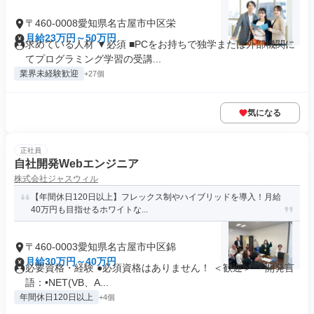
〒460-0008愛知県名古屋市中区栄
月給23万円～50万円
求めている人材 ▼必須 ■PCをお持ちで独学または外部機関に
てプログラミング学習の受講...
業界未経験歓迎
+27個
気になる
正社員
自社開発Webエンジニア
株式会社ジャスウィル
【年間休日120日以上】フレックス制やハイブリッドを導入！月給
40万円も目指せるホワイトな...
〒460-0003愛知県名古屋市中区錦
月給30万円～40万円
必要資格・経験 ●必須資格はありません！ ＜歓迎＞ ・開発言
語：•NET(VB、A...
年間休日120日以上
+4個