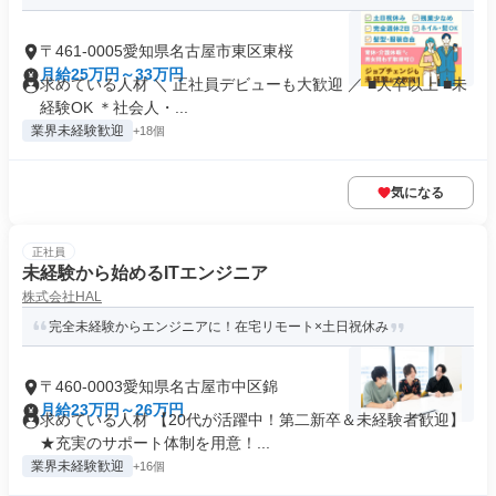
〒461-0005愛知県名古屋市東区東桜
月給25万円～33万円
求めている人材 ＼ 正社員デビューも大歓迎 ／ ■大卒以上 ■未
経験OK ＊社会人・...
業界未経験歓迎
+18個
気になる
正社員
未経験から始めるITエンジニア
株式会社HAL
完全未経験からエンジニアに！在宅リモート×土日祝休み
〒460-0003愛知県名古屋市中区錦
月給23万円～26万円
求めている人材 【20代が活躍中！第二新卒＆未経験者歓迎】
★充実のサポート体制を用意！...
業界未経験歓迎
+16個