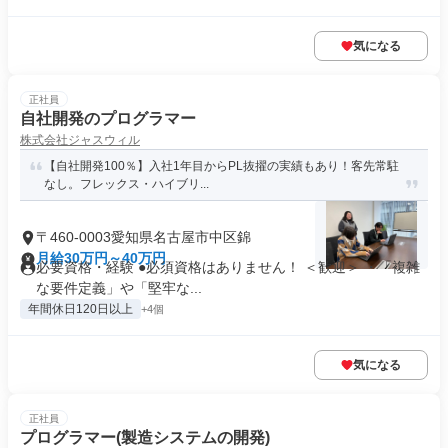
気になる
正社員
自社開発のプログラマー
株式会社ジャスウィル
【自社開発100％】入社1年目からPL抜擢の実績もあり！客先常駐
なし。フレックス・ハイブリ...
〒460-0003愛知県名古屋市中区錦
月給30万円～40万円
必要資格・経験 ●必須資格はありません！ ＜歓迎＞ ・「複雑
な要件定義」や「堅牢な...
年間休日120日以上
+4個
気になる
正社員
プログラマー(製造システムの開発)