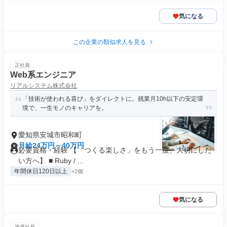
気になる
この企業の類似求人を見る
正社員
Web系エンジニア
リアルシステム株式会社
「技術が使われる喜び」をダイレクトに。残業月10h以下の安定環
境で、一生モノのキャリアを。
愛知県安城市昭和町
月給24万円～40万円
必要資格・経験 【「つくる楽しさ」をもう一度、大切にした
い方へ】 ■ Ruby / ...
年間休日120日以上
+2個
気になる
派遣社員