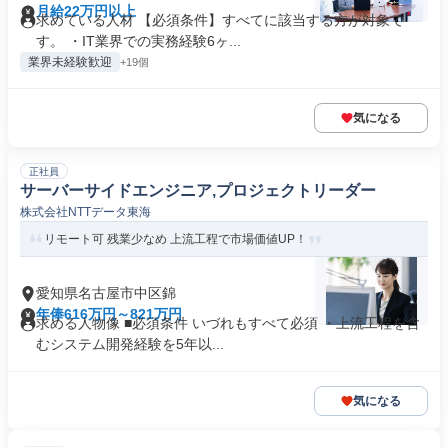
月給22万円以上
求めている人材 【必須条件】すべてに該当する方が対象で
す。 ・IT業界での実務経験6ヶ...
業界未経験歓迎
+19個
気になる
正社員
サーバーサイドエンジニア,プロジェクトリーダー
株式会社NTTデータ東海
リモート可 残業少なめ 上流工程で市場価値UP！
愛知県名古屋市中区錦
年俸616万円～821万円
求める人物像 ■必須条件 いづれもすべて必須 ・上流工程を含
むシステム開発経験を5年以...
気になる