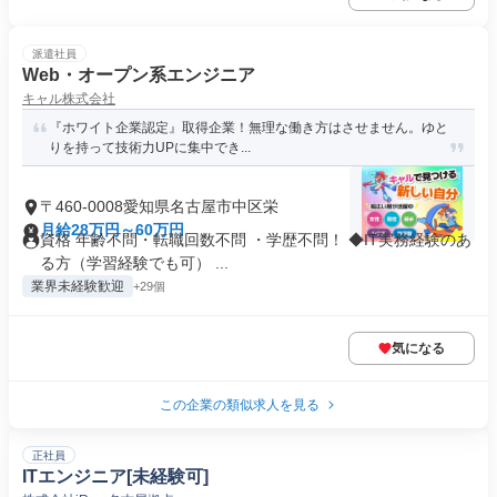
派遣社員
Web・オープン系エンジニア
キャル株式会社
『ホワイト企業認定』取得企業！無理な働き方はさせません。ゆと
りを持って技術力UPに集中でき...
〒460-0008愛知県名古屋市中区栄
月給28万円～60万円
資格 年齢不問・転職回数不問 ・学歴不問！ ◆IT実務経験のあ
る方（学習経験でも可） ...
業界未経験歓迎
+29個
気になる
この企業の類似求人を見る
正社員
ITエンジニア[未経験可]