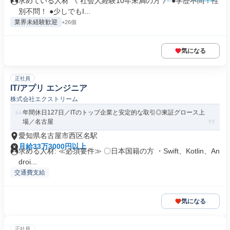
求めている人材 《 社会人経験10年未満の方 》 ●学歴不問！性
別不問！ ●少しでもI...
業界未経験歓迎
+26個
気になる
正社員
IT/アプリ エンジニア
株式会社エクストリーム
年間休日127日／ITのトップ企業と安定的な取引◎東証グロース上
場／名古屋
愛知県名古屋市西区名駅
月給33万3000円以上
求める人材: ≪必須要件≫ 〇日本国籍の方 ・Swift、Kotlin、An
droi...
交通費支給
気になる
正社員