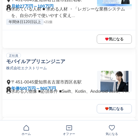
月給27万円～100万円
求めている人材 ■ 求める人材 ・「レガシーな業務システム
を、自分の手で使いやすく変え...
年間休日120日以上
+21個
気になる
正社員
モバイルアプリエンジニア
株式会社エクストリーム
〒451-0045愛知県名古屋市西区名駅
年俸500万円～900万円
求める人物像 ■必須条件 ■Swift、Kotlin、Andoroid Java、Fl...
気になる
正社員
業務アプリケーションエンジニア C言語 .NET
ホーム
オファー
気になる
Ｇｒｏｗ Ｃｏｍｍｕｎｉｔｙ株式会社