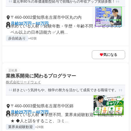
還元率80％の単価連動型給与で前職からの年収アップ実績多数！
〒460-0002愛知県名古屋市中区丸の内
月給30万円～60万円
求めている人材 ✅経験年数・学歴・年齢不問！ ✅ビジネスレ
ベル以上の日本語能力 ✅人柄...
歩合給あり
+42個
気になる
正社員
業務系開発に関わるプログラマー
株式会社リードウェイ
好きという気持ちや、独学の努力を活かして成長できる職場です。
〒460-0003愛知県名古屋市中区錦
月給25万円～40万円
求めている人材 ★学歴不問、業界未経験歓迎、転職回数不問
★ ◆人と話をすること、コミ...
業界未経験歓迎
+24個