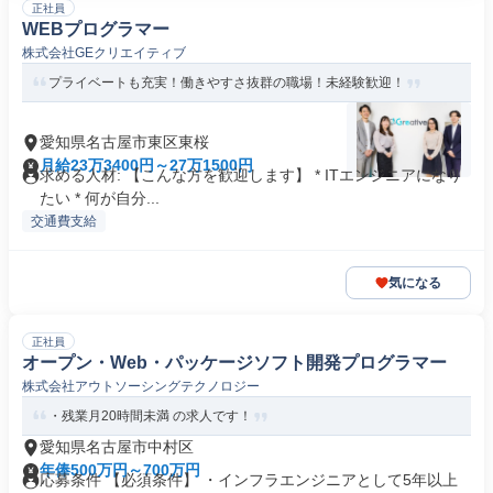
正社員
WEBプログラマー
株式会社GEクリエイティブ
プライベートも充実！働きやすさ抜群の職場！未経験歓迎！
愛知県名古屋市東区東桜
月給23万3400円～27万1500円
求める人材: 【こんな方を歓迎します】 * ITエンジニアになり
たい * 何が自分...
交通費支給
気になる
正社員
オープン・Web・パッケージソフト開発プログラマー
株式会社アウトソーシングテクノロジー
・残業月20時間未満 の求人です！
愛知県名古屋市中村区
年俸500万円～700万円
応募条件 【必須条件】 ・インフラエンジニアとして5年以上