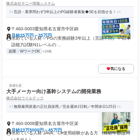
株式会社サニー情報システム
言語・業界問わず3年以上のPG経験者募集◆SEを目指せる！
〒460-0003愛知県名古屋市中区錦
月給25万円～35万円
求めている人材 ✅PGの実務経験3年以上（言語不問） ✅日本
語能力試験N1レベルの ...
副業・WワークOK
+19個
気になる
派遣社員
大手メーカー向け基幹システムの開発業務
株式会社ウイルテック
無期雇用派遣の正社員採用／完全週休2日制／年間休日125日
〒460-0008愛知県名古屋市中区栄
月給23万5000円～45万円
求めている人材 JAVA、C#使用経験がある方 （経験年数は問
いません）