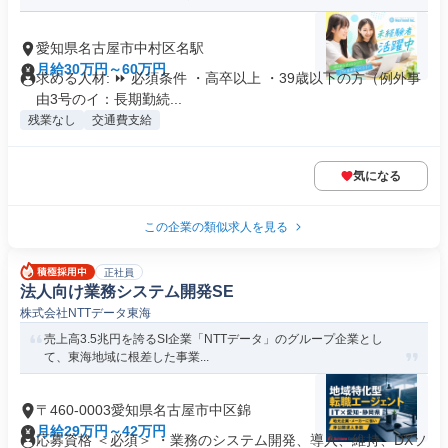
愛知県名古屋市中村区名駅
月給30万円～60万円
求める人材: ⏩ 必須条件 ・高卒以上 ・39歳以下の方（例外事
由3号のイ：長期勤続...
残業なし
交通費支給
気になる
この企業の類似求人を見る
正社員
法人向け業務システム開発SE
株式会社NTTデータ東海
売上高3.5兆円を誇るSI企業「NTTデータ」のグループ企業とし
て、東海地域に根差した事業...
〒460-0003愛知県名古屋市中区錦
月給29万円～42万円
応募資格 ＜必須＞ ・業務のシステム開発、導入、維持、DXソ