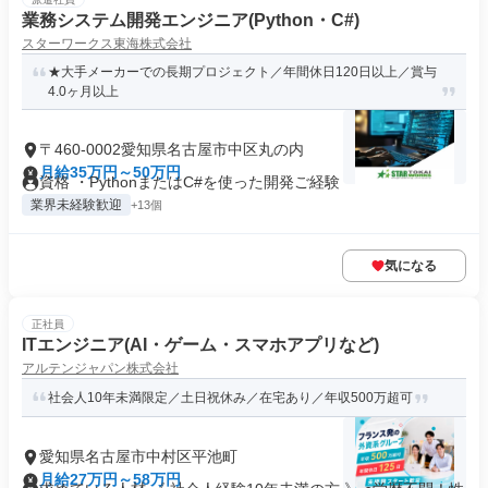
業務システム開発エンジニア(Python・C#)
スターワークス東海株式会社
★大手メーカーでの長期プロジェクト／年間休日120日以上／賞与
4.0ヶ月以上
〒460-0002愛知県名古屋市中区丸の内
月給35万円～50万円
資格 ・PythonまたはC#を使った開発ご経験
業界未経験歓迎
+13個
気になる
正社員
ITエンジニア(AI・ゲーム・スマホアプリなど)
アルテンジャパン株式会社
社会人10年未満限定／土日祝休み／在宅あり／年収500万超可
愛知県名古屋市中村区平池町
月給27万円～58万円