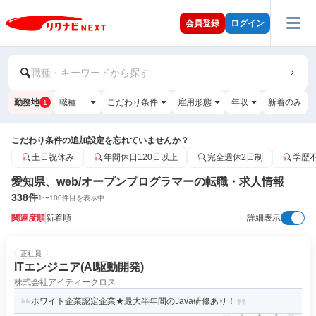
会員登録
ログイン
職種・キーワードから探す
勤務地
職種
こだわり条件
雇用形態
年収
新着のみ
1
こだわり条件の追加設定を忘れていませんか？
土日祝休み
年間休日120日以上
完全週休2日制
学歴
愛知県、web/オープンプログラマーの転職・求人情報
338
件
1
〜
100
件目を表示中
関連度順
新着順
詳細表示
正社員
ITエンジニア(AI駆動開発)
株式会社アイティークロス
ホワイト企業認定企業★最大半年間のJava研修あり！