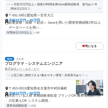
＜月収25万円以上＞残業10時間未満/Java開発経験者 賞与あり 年
間休日122日 J...
〒491-0851愛知県一宮市大江
月給25万円～45万円
必要資格・経験 ＜必須＞ Javaを用いた開発実務経験2年以上
データベースを用い...
年間休日120日以上
+3個
気になる
NEW
正社員
プログラマ・システムエンジニア
株式会社シー・エス・ピー
上流工程に挑戦できる×働きやすい環境！決算賞与あり！
〒453-0015愛知県名古屋市中村区椿町
月給25万円～56万円
求めている人材 実務経験者歓迎 ブランクOK 業界未経験の方
の応募もOK システム開発...
業界未経験歓迎
+18個