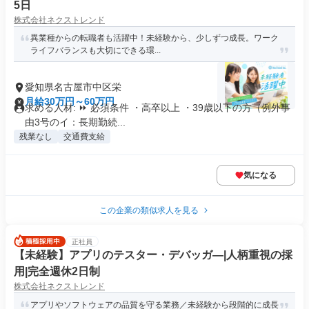
5日
株式会社ネクストレンド
異業種からの転職者も活躍中！未経験から、少しずつ成長。ワーク
ライフバランスも大切にできる環...
愛知県名古屋市中区栄
月給30万円～60万円
求める人材: ⏩ 必須条件 ・高卒以上 ・39歳以下の方（例外事
由3号のイ：長期勤続...
残業なし
交通費支給
気になる
この企業の類似求人を見る
正社員
【未経験】アプリのテスター・デバッガ―|人柄重視の採
用|完全週休2日制
株式会社ネクストレンド
アプリやソフトウェアの品質を守る業務／未経験から段階的に成長