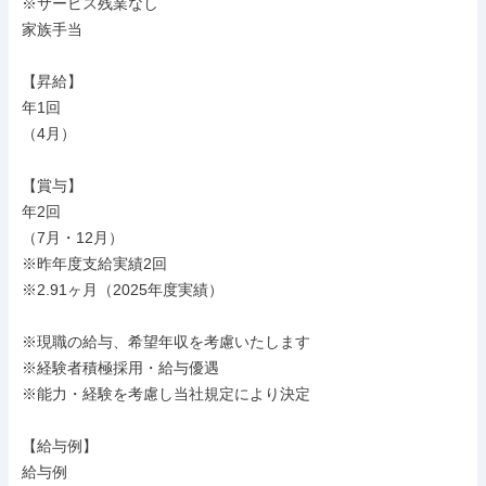
※サービス残業なし

家族手当

【昇給】

年1回

（4月）

【賞与】

年2回

（7月・12月）

※昨年度支給実績2回

※2.91ヶ月（2025年度実績）

※現職の給与、希望年収を考慮いたします

※経験者積極採用・給与優遇

※能力・経験を考慮し当社規定により決定

【給与例】

給与例
