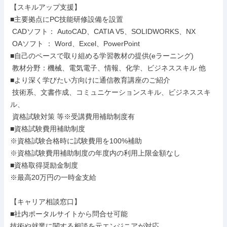
【スキルアップ支援】

■主要拠点にPC技能研修設備を設置

 CADソフト： AutoCAD、CATIA V5、SOLIDWORKS、NX

 OAソフト ： Word、Excel、PowerPoint

■自己のペースで取り組める学習教材の提供(eラーニング)

 教材分野：機械、電気電子、情報、化学、ビジネススキル 他

■より深く学びたい方向けに通信教育講座のご紹介

 技術系、文書作成、コミュニケーションスキル、ビジネススキ
ル、

 資格試験対策 等※受講費用補助制度有

■資格試験費用補助制度

※資格試験合格時に試験費用を100%補助

※資格試験費用補助制度の年度内の利用上限金額なし

■資格取得奨励金制度

※最高20万円の一時金支給

【キャリア相談窓口】

■社内ポータルサイトから問合せ可能

技術や就業に関する相談を元エンジニアが対応