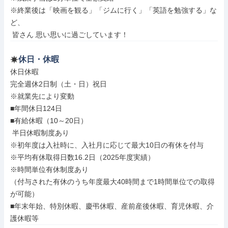
※終業後は「映画を観る」「ジムに行く」「英語を勉強する」な
ど、

 皆さん 思い思いに過ごしています！
休日・休暇
休日休暇

完全週休2日制（土・日）祝日

※就業先により変動

■年間休日124日

■有給休暇（10～20日）

 半日休暇制度あり

※初年度は入社時に、入社月に応じて最大10日の有休を付与

※平均有休取得日数16.2日（2025年度実績）

※時間単位有休制度あり

（付与された有休のうち年度最大40時間まで1時間単位での取得
が可能）

■年末年始、特別休暇、慶弔休暇、産前産後休暇、育児休暇、介
護休暇等