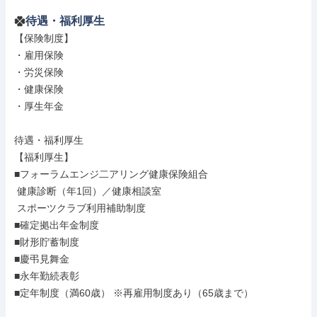
待遇・福利厚生
【保険制度】

・雇用保険

・労災保険

・健康保険

・厚生年金

待遇・福利厚生

【福利厚生】

■フォーラムエンジ二アリング健康保険組合

 健康診断（年1回）／健康相談室

 スポーツクラブ利用補助制度

■確定拠出年金制度

■財形貯蓄制度

■慶弔見舞金

■永年勤続表彰

■定年制度（満60歳） ※再雇用制度あり（65歳まで）
