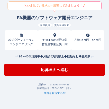
いま見ている求人へ応募してみましょう！
FA機器のソフトウェア開発エンジニア
派遣社員
無期雇用派遣
株式会社フォーラム
〒461-0048愛知県
月給35万円～55万円
エンジニアリング
名古屋市東区矢田南
20～40代活躍中◆月給35万円以上◆転勤なし◆愛知県
応募画面へ進む
原稿ID：
7672a6d444f04a17
掲載開始日：
2024/10/31（木）
問題を報告する