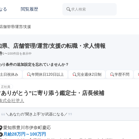
なる
閲覧履歴
求人検索
店舗管理/運営/支援
知県、店舗管理/運営/支援の転職・求人情報
件
1
〜
100
件目を表示中
わり条件の追加設定を忘れていませんか？
土日祝休み
年間休日120日以上
完全週休2日制
学歴不問
正社員
"ありがとう”に寄り添う鑑定士・店長候補
株式会社塗人
＼あなたの”聞き上手”が武器になる／
愛知県豊川市伊奈町慶応
月給28万円～100万円