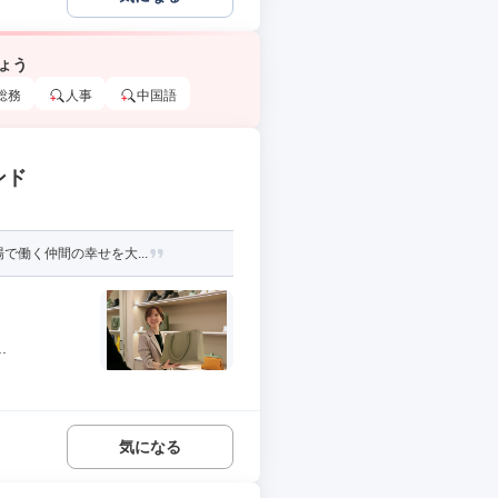
ょう
総務
人事
中国語
ンド
で働く仲間の幸せを大...
.
気になる