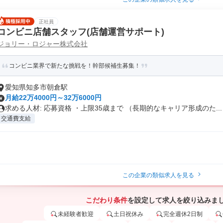
正社員
コンビニ店舗スタッフ(店舗運営サポート)
ジョリー・ロジャー株式会社
コンビニ業界で新たな挑戦を！幹部候補生募集！
愛知県知多市朝倉駅
月給22万4000円～32万6000円
求める人材: 応募資格 ・上限35歳まで （長期的なキャリア形成のた...
交通費支給
この企業の類似求人を見る
こだわり条件
を設定して求人を絞り込みま
未経験者歓迎
土日祝休み
完全週休2日制