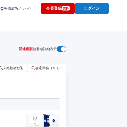
会員登録
ログイン
転職成功ノウハウ
無料
関連度順
新着順
詳細表示
未経験者歓迎
在宅勤務（リモートワーク）OK
家賃補助・住宅手当