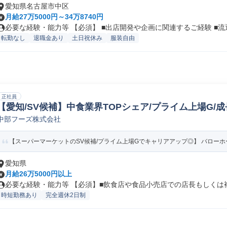
愛知県名古屋市中区
月給27万5000円～34万8740円
必要な経験・能力等 【必須】 ■出店開発や企画に関連するご経験 ■流通.
転勤なし
退職金あり
土日祝休み
服装自由
正社員
【愛知/SV候補】中食業界TOPシェア/プライム上場G/
中部フーズ株式会社
スーパーバイザー/ラウンダー
【スーパーマーケットのSV候補/プライム上場Gでキャリアアップ◎】 バローホー
愛知県
月給26万5000円以上
必要な経験・能力等 【必須】■飲食店や食品小売店での店長もしくは複数
時短勤務あり
完全週休2日制