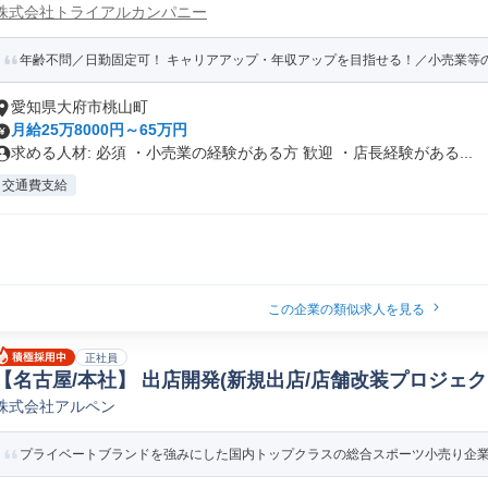
株式会社トライアルカンパニー
年齢不問／日勤固定可！ キャリアアップ・年収アップを目指せる！／小売業等の経
愛知県大府市桃山町
月給25万8000円～65万円
求める人材: 必須 ・小売業の経験がある方 歓迎 ・店長経験がある...
交通費支給
この企業の類似求人を見る
正社員
【名古屋/本社】 出店開発(新規出店/店舗改装プロジェク
株式会社アルペン
事業開発
プライベートブランドを強みにした国内トップクラスの総合スポーツ小売り企業で