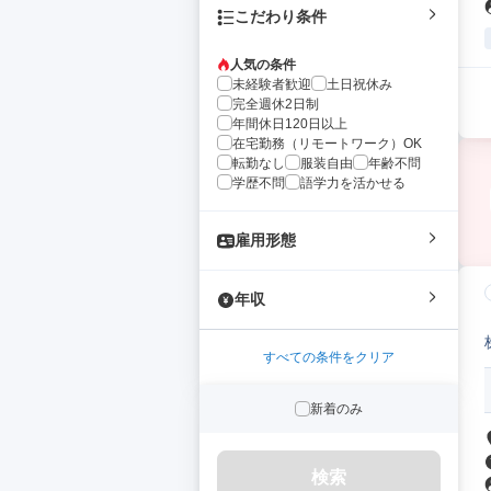
こだわり条件
人気の条件
未経験者歓迎
土日祝休み
完全週休2日制
年間休日120日以上
在宅勤務（リモートワーク）OK
転勤なし
服装自由
年齢不問
学歴不問
語学力を活かせる
雇用形態
年収
すべての条件をクリア
新着のみ
検索