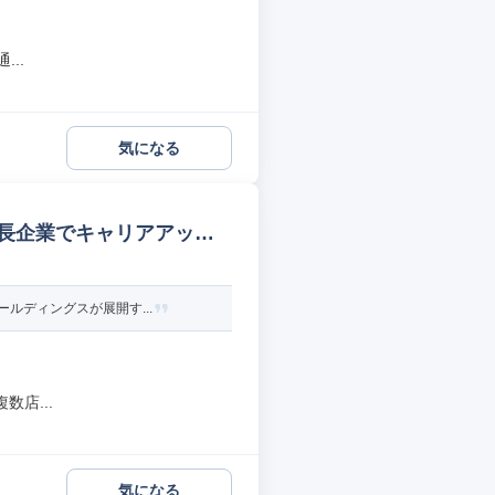
..
気になる
成長企業でキャリアアップ
ルディングスが展開す...
店...
気になる