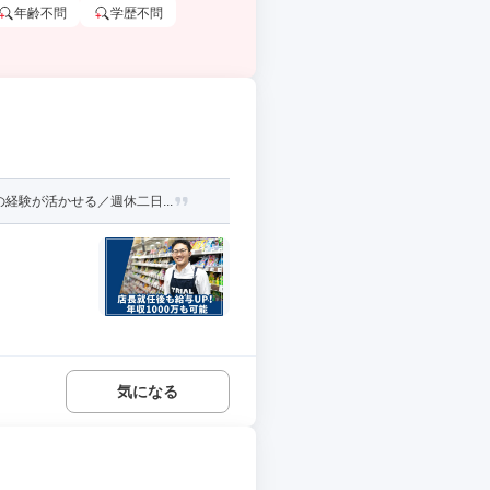
年齢不問
学歴不問
験が活かせる／週休二日...
気になる