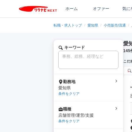
ホーム
オファー
気に
転職・求人トップ
/
愛知県
/
小売販売/流通
/
愛
キーワード
145
こだ
勤務地
愛知県
条件をクリア
職種
店舗管理/運営/支援
条件をクリア