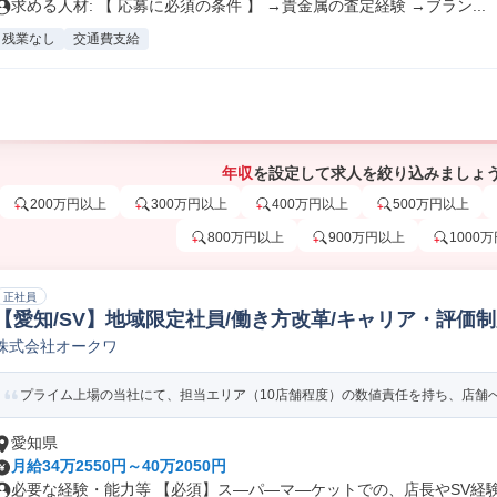
求める人材: 【 応募に必須の条件 】 →貴金属の査定経験 →ブラン...
残業なし
交通費支給
年収
を設定して求人を絞り込みましょ
200万円以上
300万円以上
400万円以上
500万円以上
800万円以上
900万円以上
1000
正社員
【愛知/SV】地域限定社員/働き方改革/キャリア・評価制度
株式会社オークワ
イヤー
プライム上場の当社にて、担当エリア（10店舗程度）の数値責任を持ち、店舗への
愛知県
月給34万2550円～40万2050円
必要な経験・能力等 【必須】ス―パ―マ―ケットでの、店長やSV経験の