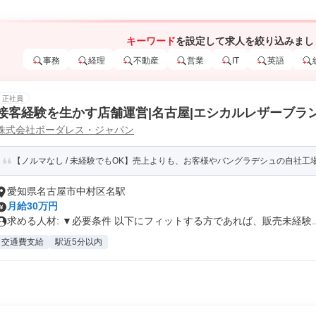
キーワード
を設定して求人を絞り込みまし
事務
経理
不動産
営業
IT
英語
正社員
接客経験を生かす店舗運営|名古屋|エシカルレザーブラ
株式会社ボーダレス・ジャパン
【ノルマなし / 未経験でもOK】売上よりも、お客様やバングラデシュの自社工場
愛知県名古屋市中村区名駅
月給30万円
求める人材: ▼必要条件 以下にフィットする方であれば、販売未経験..
交通費支給
駅近5分以内