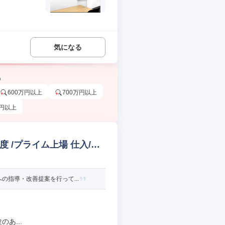
気になる
う
600万円以上
700万円以上
万円以上
 /プライム上場 仕入/バ
指導・改善提案を行って...
あ...