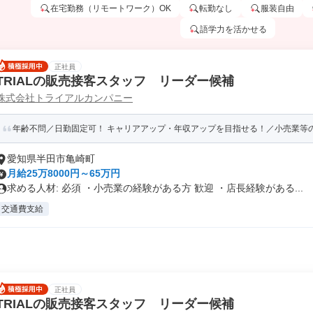
在宅勤務（リモートワーク）OK
転勤なし
服装自由
語学力を活かせる
正社員
TRIALの販売接客スタッフ リーダー候補
株式会社トライアルカンパニー
年齢不問／日勤固定可！ キャリアアップ・年収アップを目指せる！／小売業等の経
愛知県半田市亀崎町
月給25万8000円～65万円
求める人材: 必須 ・小売業の経験がある方 歓迎 ・店長経験がある...
交通費支給
正社員
TRIALの販売接客スタッフ リーダー候補