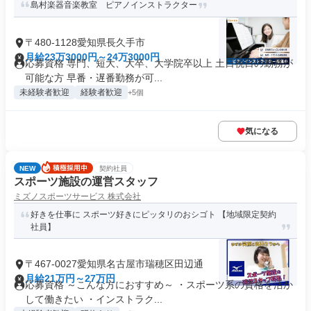
島村楽器音楽教室 ピアノインストラクター
〒480-1128愛知県長久手市
月給23万3000円～24万3000円
応募資格 専門、短大、大卒、大学院卒以上 土日祝日の勤務が
可能な方 早番・遅番勤務が可...
未経験者歓迎
経験者歓迎
+5個
気になる
NEW
契約社員
スポーツ施設の運営スタッフ
ミズノスポーツサービス 株式会社
好きを仕事に スポーツ好きにピッタリのおシゴト 【地域限定契約
社員】
〒467-0027愛知県名古屋市瑞穂区田辺通
月給21万円～27万円
応募資格 ～こんな方におすすめ～ ・スポーツ系の資格を活か
して働きたい ・インストラク...