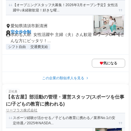
【オープニングスタッフ大募集！2026年3月オープン予定】女性活
躍中♪未経験歓迎！好きな曜...
愛知県清須市新清洲
完全歩合制
求める人材: 女性活躍中 主婦（夫）さん歓迎 WワークOK 【こ
んな方にピッタリ！...
シフト自由
交通費支給
気になる
この企業の類似求人を見る
正社員
【名古屋】部活動の管理・運営スタッフ(スポーツを仕事
に/子どもの教育に携われる)
リーフラス株式会社
スポーツ経験が活かせる／子どもの教育に携わる／業界No.1の安
定待遇／2025年NASDA...