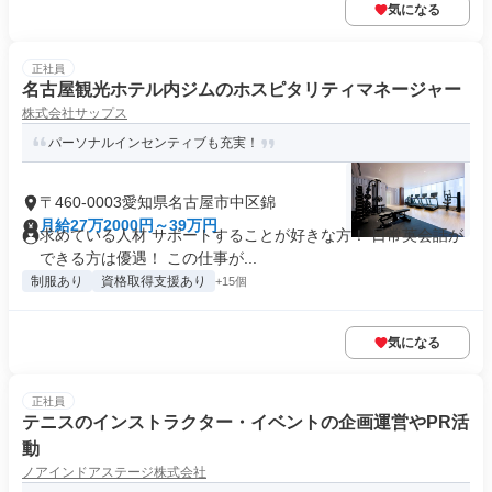
気になる
正社員
名古屋観光ホテル内ジムのホスピタリティマネージャー
株式会社サップス
パーソナルインセンティブも充実！
〒460-0003愛知県名古屋市中区錦
月給27万2000円～39万円
求めている人材 サポートすることが好きな方！ 日常英会話が
できる方は優遇！ この仕事が...
制服あり
資格取得支援あり
+15個
気になる
正社員
テニスのインストラクター・イベントの企画運営やPR活
動
ノアインドアステージ株式会社