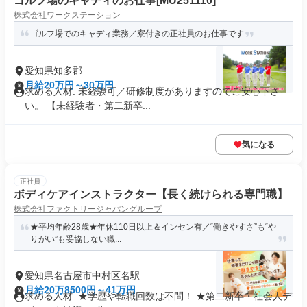
ゴルフ場のキャディのお仕事[MU251110]
株式会社ワークステーション
ゴルフ場でのキャディ業務／寮付きの正社員のお仕事です
愛知県知多郡
月給20万円～30万円
求める人材: 未経験可／研修制度がありますのでご安心下さ
い。 【未経験者・第二新卒...
気になる
正社員
ボディケアインストラクター【長く続けられる専門職】
株式会社ファクトリージャパングループ
★平均年齢28歳★年休110日以上＆インセン有／“働きやすさ”も“や
りがい”も妥協しない職...
愛知県名古屋市中村区名駅
月給20万8500円～41万円
求める人材: ★学歴や転職回数は不問！ ★第二新卒・社会人デ