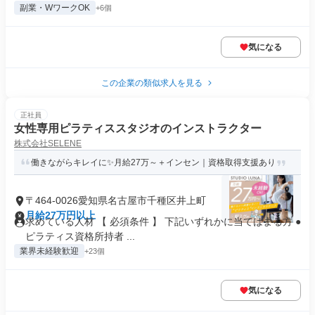
副業・WワークOK
+6個
気になる
この企業の類似求人を見る
正社員
女性専用ピラティススタジオのインストラクター
株式会社SELENE
働きながらキレイに✨月給27万～＋インセン｜資格取得支援あり
〒464-0026愛知県名古屋市千種区井上町
月給27万円以上
求めている人材 【 必須条件 】 下記いずれかに当てはまる方 ●
ピラティス資格所持者 ...
業界未経験歓迎
+23個
気になる