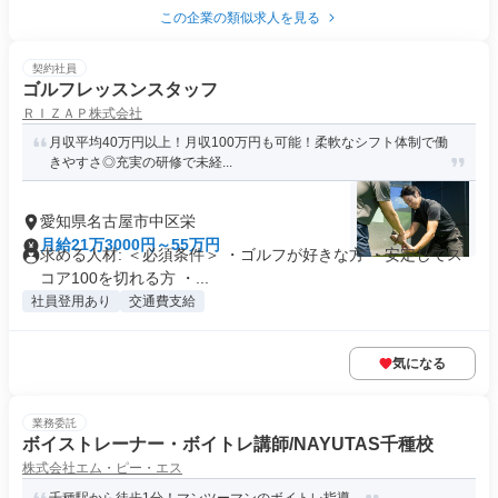
この企業の類似求人を見る
契約社員
ゴルフレッスンスタッフ
ＲＩＺＡＰ株式会社
月収平均40万円以上！月収100万円も可能！柔軟なシフト体制で働
きやすさ◎充実の研修で未経...
愛知県名古屋市中区栄
月給21万3000円～55万円
求める人材: ＜必須条件＞ ・ゴルフが好きな方 ・安定してス
コア100を切れる方 ・...
社員登用あり
交通費支給
気になる
業務委託
ボイストレーナー・ボイトレ講師/NAYUTAS千種校
株式会社エム・ピー・エス