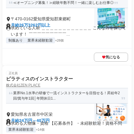
≪オープニング募集！≫経験年数不問！一緒に楽しむお仕事◎
〒470-0162愛知県愛知郡東郷町
月給26万3262円以上
求めている人材 ＿＿＿＿＿＿＿＿＿＿＿＿ こんな方を探して
います！ ￣￣￣￣￣￣￣￣￣...
制服あり
業界未経験歓迎
+28個
気になる
正社員
ピラティスのインストラクター
株式会社ZEN PLACE
業界No.1水準の研修で一流インストラクターを目指せる！昇給年2
回/賞与年1回│年間休日1...
愛知県名古屋市中区栄
月給24万円～40万円
求める人物像・資格 【応募条件】 ・未経験歓迎！資格不問
業界未経験歓迎
+14個