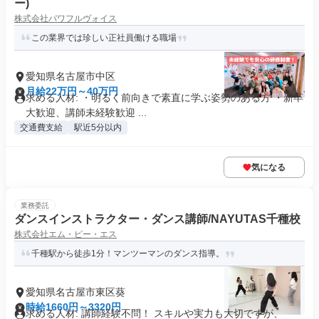
ー)
株式会社パワフルヴォイス
この業界では珍しい正社員働ける職場
愛知県名古屋市中区
月給22万円～40万円
求める人材: ・明るく前向きで素直に学ぶ姿勢のある方 ・新卒
大歓迎、講師未経験歓迎 ...
交通費支給
駅近5分以内
気になる
業務委託
ダンスインストラクター・ダンス講師/NAYUTAS千種校
株式会社エム・ピー・エス
千種駅から徒歩1分！マンツーマンのダンス指導。
愛知県名古屋市東区葵
時給1660円～3320円
求める人材: 講師経験不問！ スキルや実力も大切ですが、