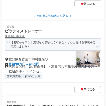
気になる
この企業の類似求人を見る
正社員
ピラティストレーナー
株式会社美永遠
【名駅からスグ】無理なく無駄なく不安なくずっと働ける環境をご
用意しました♪
愛知県名古屋市中村区名駅
月給30万円～40万円
求める人材: 【応募条件】 ・業界問わず接客経験のある方 ＜
歓迎条件＞ ・インセ...
交通費支給
駅近5分以内
気になる
業務委託