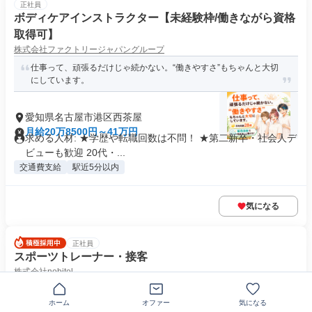
正社員
ボディケアインストラクター【未経験枠/働きながら資格
取得可】
株式会社ファクトリージャパングループ
仕事って、頑張るだけじゃ続かない。“働きやすさ”もちゃんと大切
にしています。
愛知県名古屋市港区西茶屋
月給20万8500円～41万円
求める人材: ★学歴や転職回数は不問！ ★第二新卒・社会人デ
ビューも歓迎 20代・...
交通費支給
駅近5分以内
気になる
正社員
スポーツトレーナー・接客
株式会社nobitel
★☆20代活躍☆★未経験OK／研修で資格GET／社割で美容／キャ
リア◎／週2休み／ネイル・...
ホーム
オファー
気になる