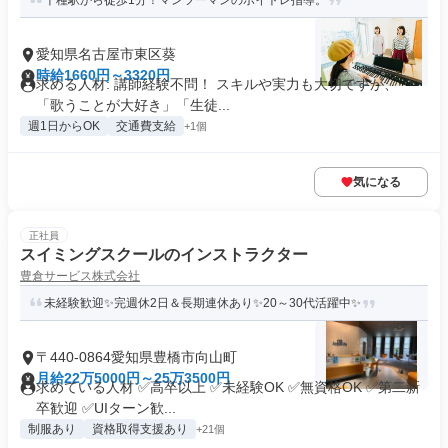
千種駅から徒歩1分！マンツーマンのボイトレ指導。
愛知県名古屋市東区葵
時給1660円～3320円
求める人材: 講師経験不問！ スキルや実力も大切ですが、
「歌うことが大好き」「生徒...
週1日からOK
交通費支給
+1個
気になる
正社員
スイミングスクールのインストラクター
豊倉サービス株式会社
未経験歓迎✨完週休2日＆長期連休あり✨20～30代活躍中✨
〒440-0864愛知県豊橋市向山町
月給22万5000円～25万3500円
求めている人材 ✅高卒以上 ✅未経験OK ✅無資格OK ✅第二新
卒歓迎 ✅UIターン歓...
制服あり
資格取得支援あり
+21個