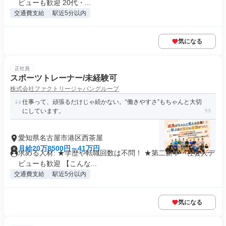
ビューも歓迎 20代・...
交通費支給
駅近5分以内
気になる
正社員
スポーツトレーナー/未経験可
株式会社ファクトリージャパングループ
仕事って、頑張るだけじゃ続かない。“働きやすさ”もちゃんと大切
にしています。
愛知県名古屋市港区西茶屋
月給20万8500円～41万円
求める人材: ★学歴や転職回数は不問！ ★第二新卒・社会人デ
ビューも歓迎 【こんな...
交通費支給
駅近5分以内
気になる