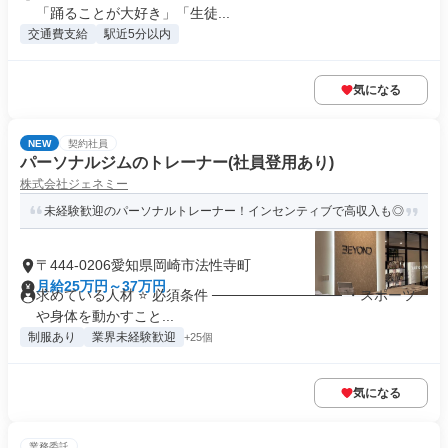
「踊ることが大好き」「生徒...
交通費支給
駅近5分以内
気になる
NEW
契約社員
パーソナルジムのトレーナー(社員登用あり)
株式会社ジェネミー
未経験歓迎のパーソナルトレーナー！インセンティブで高収入も◎
〒444-0206愛知県岡崎市法性寺町
月給25万円～37万円
求めている人材 ⭐ 必須条件 ───────────── ・スポーツ
や身体を動かすこと...
制服あり
業界未経験歓迎
+25個
気になる
業務委託