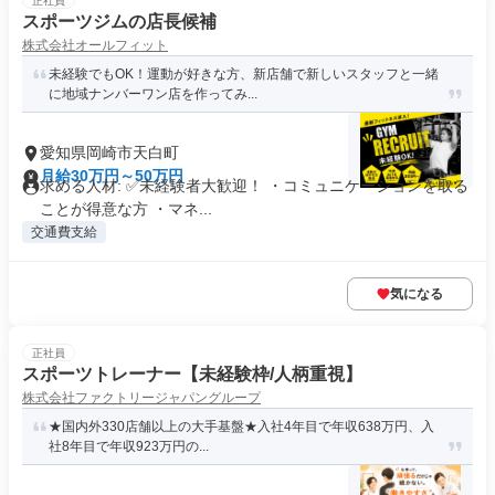
正社員
スポーツジムの店長候補
株式会社オールフィット
未経験でもOK！運動が好きな方、新店舗で新しいスタッフと一緒
に地域ナンバーワン店を作ってみ...
愛知県岡崎市天白町
月給30万円～50万円
求める人材: ✅️未経験者大歓迎！ ・コミュニケーションを取る
ことが得意な方 ・マネ...
交通費支給
気になる
正社員
スポーツトレーナー【未経験枠/人柄重視】
株式会社ファクトリージャパングループ
★国内外330店舗以上の大手基盤★入社4年目で年収638万円、入
社8年目で年収923万円の...