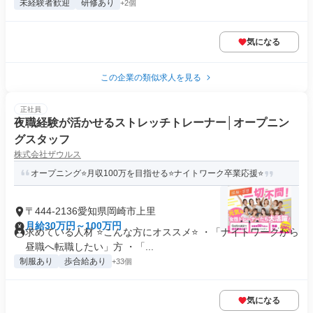
未経験者歓迎
研修あり
+2個
気になる
この企業の類似求人を見る
正社員
夜職経験が活かせるストレッチトレーナー│オープニン
グスタッフ
株式会社ザウルス
オープニング⭐月収100万を目指せる⭐ナイトワーク卒業応援⭐
〒444-2136愛知県岡崎市上里
月給30万円～100万円
求めている人材 ⭐こんな方にオススメ⭐ ・「ナイトワークから
昼職へ転職したい」方 ・「...
制服あり
歩合給あり
+33個
気になる