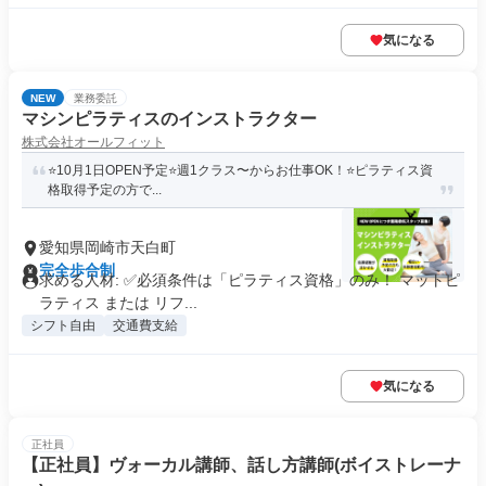
気になる
NEW
業務委託
マシンピラティスのインストラクター
株式会社オールフィット
⭐️10月1日OPEN予定⭐️週1クラス〜からお仕事OK！⭐️ピラティス資
格取得予定の方で...
愛知県岡崎市天白町
完全歩合制
求める人材: ✅️必須条件は「ピラティス資格」のみ！ マットピ
ラティス または リフ...
シフト自由
交通費支給
気になる
正社員
【正社員】ヴォーカル講師、話し方講師(ボイストレーナ