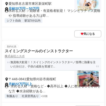
愛知県名古屋市東区新栄町駅
月給20万円～50万円
求める人材: ✅経験者・有資格者歓迎！ マシンピラティス資格
や 指導経験がある方は即...
シフト自由
駅近5分以内
気になる
契約社員
スイミングスクールのインストラクター
株式会社ニスポ
無資格大歓迎！！スイミングのインストラクター／指導に熱量を注
いだ分だけ、子供の成長を実感で...
〒448-0841愛知県刈谷市南桜町
月給22万円以上
- 求める人材・資格など - ◆高卒以上 ◆人に教えることが好き
な方 ◆水泳経験がある...
制服あり
社員登用あり
+10個