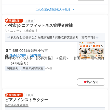
この企業の類似求人を見る
正社員
小牧市|シニアフィットネス管理者候補
リハコンテンツ株式会社
夜勤なし◎働きながら健康習慣！資格取得支援あり・賞与年2回
〒485-0041愛知県小牧市
月給30万円～35万円
求めている人材 【応募資格】 ＜必須＞ ・普通自動車運転免許
（AT限定可） ━━━...
制服あり
業界未経験歓迎
+34個
気になる
正社員
ピアノインストラクター
島村楽器株式会社