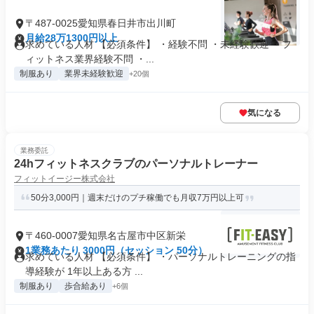
〒487-0025愛知県春日井市出川町
月給28万1300円以上
求めている人材 【必須条件】 ・経験不問 ・未経験歓迎 ・フ
ィットネス業界経験不問 ・...
制服あり
業界未経験歓迎
+20個
気になる
業務委託
24hフィットネスクラブのパーソナルトレーナー
フィットイージー株式会社
50分3,000円｜週末だけのプチ稼働でも月収7万円以上可
〒460-0007愛知県名古屋市中区新栄
1業務あたり 3000円（セッション 50分）
求めている人材 【必須条件】 ・パーソナルトレーニングの指
導経験が 1年以上ある方 ...
制服あり
歩合給あり
+6個