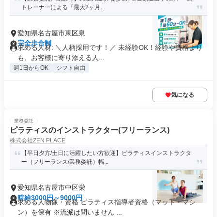
トレーナーによる『最大2ヶ月...
愛知県名古屋市東区泉
完全歩合制
求める人材: ＼人柄採用です！／ 未経験OK！経験や資格より
も、お客様に寄り添える人...
週1日からOK
シフト自由
気になる
業務委託
ピラティスのインストラクター(フリーランス)
株式会社ZEN PLACE
【平日夕方/土日に活躍したい方歓迎】ピラティスインストラクタ
ー（フリーランス/業務委託）幅...
愛知県名古屋市中区栄
時給3000円～9000円
求める人物像・資格 ピラティス指導者資格（マット・マシ
ン）を保有 ※流派は問いません ...