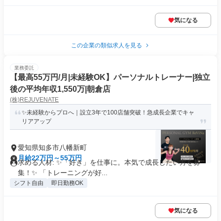
気になる
この企業の類似求人を見る
業務委託
【最高55万円/月|未経験OK】パーソナルトレーナー|独立
後の平均年収1,550万|朝倉店
(株)REJUVENATE
✨未経験からプロへ｜設立3年で100店舗突破！急成長企業でキャ
リアアップ
愛知県知多市八幡新町
月給22万円～55万円
求める人材: ✨「好き」を仕事に。本気で成長したい方を募
集！✨ 「トレーニングが好...
シフト自由
即日勤務OK
気になる