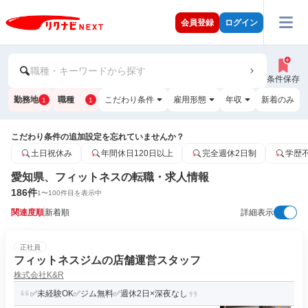
会員登録
ログイン
職種・キーワードから探す
条件保存
勤務地
職種
こだわり条件
雇用形態
年収
新着のみ
1
1
こだわり条件の追加設定を忘れていませんか？
土日祝休み
年間休日120日以上
完全週休2日制
学歴
愛知県、フィットネスの転職・求人情報
186
件
1
〜
100
件目を表示中
関連度順
新着順
詳細表示
正社員
フィットネスジムの店舗運営スタッフ
株式会社K&R
✅未経験OK✅ジム無料✅週休2日×深夜なし