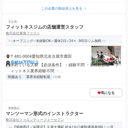
この企業の類似求人を見る
正社員
フィットネスジムの店舗運営スタッフ
株式会社東海ファスト
オープニング✅未経験OK✅週休2日✅24ｈ･365日ジム無料
〒481-0004愛知県北名古屋市鹿田
月給24万円以上
求めている人材 【必須条件】 ・経験不問 ・未経験歓迎 ・フ
ィットネス業界経験不問 ・...
制服あり
業界未経験歓迎
+22個
気になる
業務委託
マンツーマン形式のインストラクター
株式会社トゥエンティーフォーセブン
【業務委託／副業可】久屋大通駅 徒歩1分◎書類通過率9割！一流