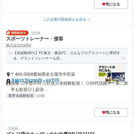
気になる
この企業の類似求人を見る
正社員
スポーツトレーナー・接客
株式会社nobitel
【未経験98％】FC東京・横浜FC…そんなプロアスリートに帯同す
る、グランドトレーナーも目...
〒460-0008愛知県名古屋市中区栄
月給23万6200円～60万円
資格 ◎学歴不問 ◎社会人未経験歓迎！ ◎20代活躍中！第二新
卒も歓迎◎ [ 必須 ...
業界未経験歓迎
+15個
気になる
正社員