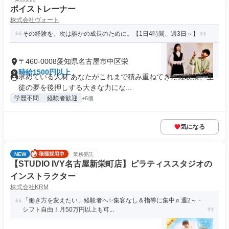
ボイストレーナー
株式会社ヴォート
その経験を、次は誰かの成長のために。【1日4時間、週3日～】
〒460-0008愛知県名古屋市中区栄
時給1500円以上
求めている人材 あなたがこれまで積み重ねてきた経験は、生
徒の夢を後押しする大きな力にな...
学歴不問
経験者歓迎
+6個
気になる
NEW
業務委託
【STUDIO IVY名古屋新栄町店】ピラティススタジオの
インストラクター
株式会社KRM
「働き方を変えたい」経験者へ✨集客なし＆指導に集中♬週2～・
シフト自由！月50万円以上も可...