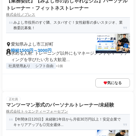
【業務委託】【みよし市のおしゃれなジム】パーソナル
トレーナー・フィットネストレーナー
株式会社ノブレス
みよし市役所のすぐ隣、スタバすぐ！女性顧客の多いスタジオ、業
務委託募集！
愛知県みよし市三好町
時給1500円～3000円
求める人材: トレーニング以外にもマネージメントやマーケテ
ィングを学びたい方も大歓迎...
社員登用あり
シフト自由
+1個
気になる
正社員
マンツーマン形式のパーソナルトレーナー/未経験
株式会社トゥエンティーフォーセブン
【年間休日120日】未経験1年目から月収30万円以上！安定企業で
キャリアアップも◎完全週休...