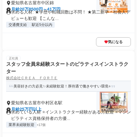
愛知県名古屋市中区錦
月給20万8500円～41万円
求める人材: ★学歴や転職回数は不問！ ★第二新卒・社会人デ
ビューも歓迎 【こんな...
交通費支給
駅近5分以内
気になる
正社員
スタッフ全員未経験スタートのピラティスインストラク
ター
株式会社ＣＲＥＡ ＦＯＲＴＥ
美容好きの方必見✨未経験歓迎！厚待遇で働きやすい環境⭐
愛知県名古屋市中村区名駅
月給25万円以上
求めている人材 ⭐インストラクター経験がある方歓迎 ⭐マシン
ピラティス資格保持者の方優...
業界未経験歓迎
+17個