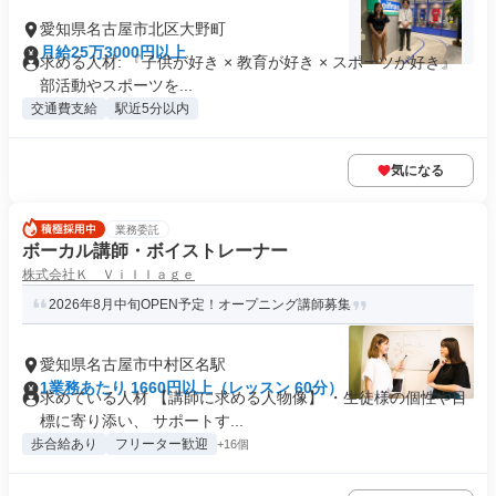
愛知県名古屋市北区大野町
月給25万3000円以上
求める人材: 『子供が好き × 教育が好き × スポーツが好き』
部活動やスポーツを...
交通費支給
駅近5分以内
気になる
業務委託
ボーカル講師・ボイストレーナー
株式会社Ｋ Ｖｉｌｌａｇｅ
2026年8月中旬OPEN予定！オープニング講師募集
愛知県名古屋市中村区名駅
1業務あたり 1660円以上（レッスン 60分）
求めている人材 【講師に求める人物像】 ・生徒様の個性や目
標に寄り添い、 サポートす...
歩合給あり
フリーター歓迎
+16個