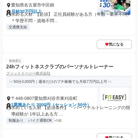
愛知県名古屋市中区錦
月給30万円以上
求める人材: 【必須】 正社員経験がある方（年数・業界不問）
＊学歴不問・資格不問...
交通費支給
気になる
業務委託
24hフィットネスクラブのパーソナルトレーナー
フィットイージー株式会社
50分3,000円｜週末だけのプチ稼働でも月収7万円以上可
〒448-0807愛知県刈谷市東刈谷町
1業務あたり 3000円（セッション 50分）
求めている人材 【必須条件】 ・パーソナルトレーニングの指
導経験が 1年以上ある方 ...
制服あり
バイク通勤OK
+5個
気になる