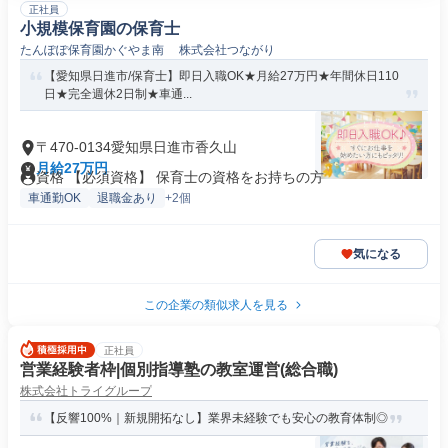
正社員
小規模保育園の保育士
たんぽぽ保育園かぐやま南 株式会社つながり
【愛知県日進市/保育士】即日入職OK★月給27万円★年間休日110
日★完全週休2日制★車通...
〒470-0134愛知県日進市香久山
月給27万円
資格 【必須資格】 保育士の資格をお持ちの方
車通勤OK
退職金あり
+2個
気になる
この企業の類似求人を見る
正社員
営業経験者枠|個別指導塾の教室運営(総合職)
株式会社トライグループ
【反響100%｜新規開拓なし】業界未経験でも安心の教育体制◎