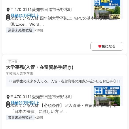
〒470-0111愛知県日進市米野木町
月給21万円以上
求めている人材 四年制大学卒以上 ※PCの基本的な知識は必
須/Excel、Word ...
業界未経験歓迎
+10個
気になる
正社員
大学事務(入管・在留資格手続き)
学校法人栗本学園
留学生の未来を支える。入管・在留資格の知識が活かせるお仕事◎
〒470-0111愛知県日進市米野木町
月給21万円以上
求めている人材 【必須条件】 ✅入管法・在留資格に関する
「日本の法律」に詳しい方 ✅...
業界未経験歓迎
+10個