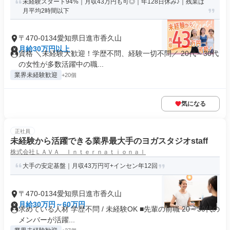
未経験スタート94%｜月収43万円も可◎｜年128日休み♪｜残業は
月平均2時間以下
〒470-0134愛知県日進市香久山
月給30万円以上
資格 ＼未経験大歓迎！学歴不問、経験一切不問／ 20代～30代
の女性が多数活躍中の職...
業界未経験歓迎
+20個
気になる
正社員
未経験から活躍できる業界最大手のヨガスタジオstaff
株式会社ＬＡＶＡ Ｉｎｔｅｒｎａｔｉｏｎａｌ
大手の安定基盤｜月収43万円可+インセン年12回
〒470-0134愛知県日進市香久山
月給30万円～60万円
求めている人材 学歴不問 / 未経験OK ■先輩の前職 20～30代の
メンバーが活躍...