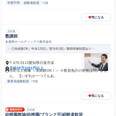
学歴不問
経験者歓迎
+1個
気になる
正社員
塾講師
名進研ホールディングス株式会社
◎未経験OK／年休120日／賞与年2回／教師研修制度あり
〒470-0113愛知県日進市栄
月給28万1051円以上
求める人物像 ＜未経験OK！＞ ※教員免許の有無は問いませ
ん。 【いずれか一つでもあ...
業界未経験歓迎
+9個
気になる
正社員
幼稚園教諭/幼稚園/ブランク可/経験者歓迎