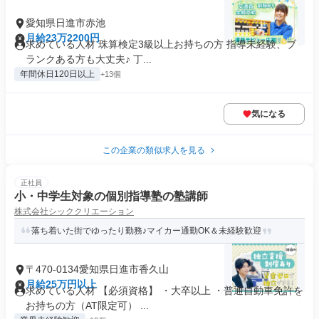
愛知県日進市赤池
月給23万2200円
求めている人材 珠算検定3級以上お持ちの方 指導未経験、ブ
ランクある方も大丈夫♪ 丁...
年間休日120日以上
+13個
気になる
この企業の類似求人を見る
正社員
小・中学生対象の個別指導塾の塾講師
株式会社シッククリエーション
落ち着いた街でゆったり勤務♪マイカー通勤OK＆未経験歓迎
〒470-0134愛知県日進市香久山
月給25万円以上
求めている人材 【必須資格】 ・大卒以上 ・普通自動車免許を
お持ちの方（AT限定可） ...