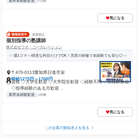
業界未経験歓迎
+13個
気になる
業務委託
個別指導の塾講師
株式会社ワオ・コーポレーション
週1コマ～/得意な科目だけでOK！充実の研修で未経験でも安心◎
〒470-0113愛知県日進市栄
時給1275円～1700円
資格 ◇大学生歓迎 ◇大学院生歓迎 ◇経験不問 ◇未経験歓迎
◇指導経験のある方歓迎 ...
業界未経験歓迎
+20個
気になる
この企業の類似求人を見る