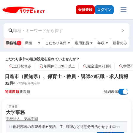
会員登録
ログイン
職種・キーワードから探す
勤務地
職種
こだわり条件
雇用形態
年収
新着のみ
1
こだわり条件の追加設定を忘れていませんか？
土日祝休み
年間休日120日以上
完全週休2日制
学歴
日進市（愛知県）、保育士・教員・講師の転職・求人情報
32
件
1
〜
32
件目を表示中
関連度順
新着順
詳細表示
正社員
大学事務
学校法人 栗本学園
配属部署の希望考慮▶英語、IT、経理など得意分野活かせます◎