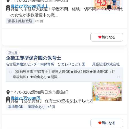
〒470-0134愛知県日進市香久山
月給27万5000円以上
資格 ＼未経験大歓迎！学歴不問、経験一切不問／ 20代～30代
の女性が多数活躍中の職...
業界未経験歓迎
+21個
気になる
正社員
企業主導型保育園の保育士
名古屋東物流センター内保育所 ひまわりこども園 尾張陸運株式会社
【愛知県日進市/保育士】即日入職OK★週休2日制★車通勤OK（駐
車場無料）★給食あり★開園...
〒470-0102愛知県日進市藤島町
月給21万5000円
資格 【必須資格】 保育士の資格をお持ちの方
車通勤OK
退職金あり
+3個
気になる