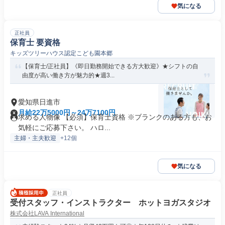
気になる
正社員
保育士 要資格
キッズツリーハウス認定こども園本郷
【保育士/正社員】《即日勤務開始できる方大歓迎》★シフトの自
由度が高い働き方が魅力的★週3...
愛知県日進市
月給22万5000円～24万7100円
求める人物像 【必須】保育士資格 ※ブランクのある方も、お
気軽にご応募下さい。 ハロ...
主婦・主夫歓迎
+12個
気になる
正社員
受付スタッフ・インストラクター ホットヨガスタジオ
株式会社LAVA International