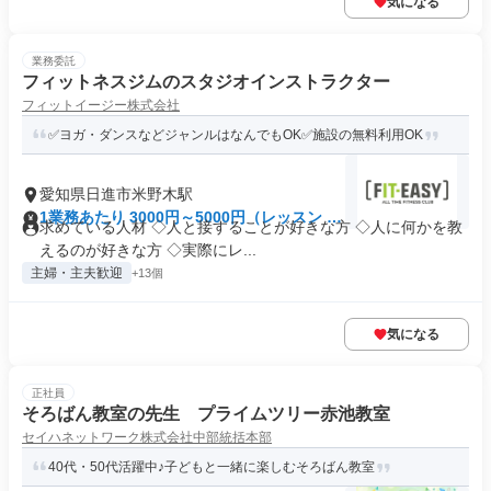
気になる
業務委託
フィットネスジムのスタジオインストラクター
フィットイージー株式会社
✅ヨガ・ダンスなどジャンルはなんでもOK✅施設の無料利用OK
愛知県日進市米野木駅
1業務あたり 3000円～5000円（レッスン 60
求めている人材 ◇人と接することが好きな方 ◇人に何かを教
分）
えるのが好きな方 ◇実際にレ...
主婦・主夫歓迎
+13個
気になる
正社員
そろばん教室の先生 プライムツリー赤池教室
セイハネットワーク株式会社中部統括本部
40代・50代活躍中♪子どもと一緒に楽しむそろばん教室