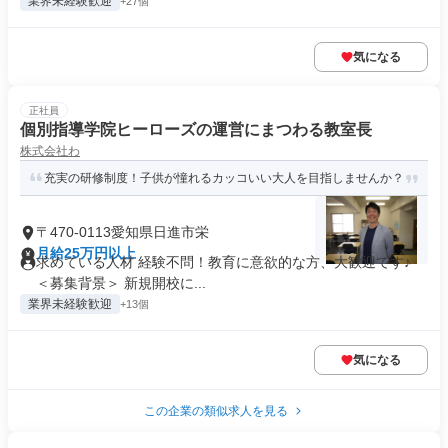
業界未経験歓迎
+27個
気になる
正社員
個別指導学院ヒーローズの運営にまつわる教室長
株式会社わ
充実の研修制度！子供が憧れるカッコいい大人を目指しませんか？
〒470-0113愛知県日進市栄
月給25万円以上
求めている人材 経験不問！教育に意欲的な方、大歓迎です♪
＜募集背景＞ 新規開校に...
業界未経験歓迎
+13個
気になる
この企業の類似求人を見る