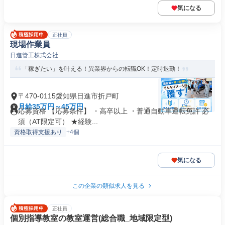
気になる
正社員
現場作業員
日進管工株式会社
「稼ぎたい」を叶える！異業界からの転職OK！定時退勤！
〒470-0115愛知県日進市折戸町
月給35万円～45万円
応募資格 【応募条件】 ・高卒以上 ・普通自動車運転免許 必
須（AT限定可） ★経験...
資格取得支援あり
+4個
気になる
この企業の類似求人を見る
正社員
個別指導教室の教室運営(総合職_地域限定型)