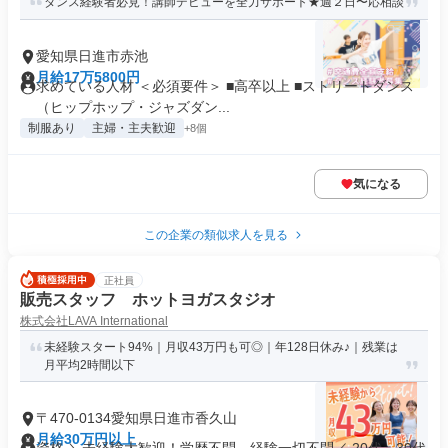
ダンス経験者必⾒！講師デビューを全力サポート★週２日〜応相談
愛知県日進市赤池
月給17万5800円
求めている人材 ＜必須要件＞ ■⾼卒以上 ■ストリートダンス
（ヒップホップ・ジャズダン...
制服あり
主婦・主夫歓迎
+8個
気になる
この企業の類似求人を見る
正社員
販売スタッフ ホットヨガスタジオ
株式会社LAVA International
未経験スタート94%｜月収43万円も可◎｜年128日休み♪｜残業は
月平均2時間以下
〒470-0134愛知県日進市香久山
月給30万円以上