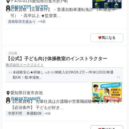
〒470-0115愛知県日進市折戸町
月給38万円～50万円
応募資格 【応募条件】 ・普通自動車運転免許 （AT限定不
可） ・高卒以上 ★監督業...
資格取得支援あり
+4個
気になる
正社員
【公式】子ども向け体操教室のインストラクター
株式会社イークリエイト
未経験安心★研修しっかり/体験入社OK/26.2万～/年休120日/車通
勤OK！/駐車場無...
愛知県日進市赤池
月給26万2650円
【応募資格】 先輩社員は介護職や営業職経験者など様々です
【必須条件】 子どもが好き...
学歴不問
車通勤OK
+8個