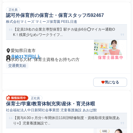
正社員
認可外保育所の保育士・保育スタッフ/592467
株式会社マミーズ マミーズ保育園 FEEL日進
【定員19名の企業主導型保育】駅チカ徒歩6分⭕️マイカー通勤O
K！残業少なめ♪ワークライフ...
愛知県日進市
月給21万円以上
求める人材: 保育士資格をお持ちの方
交通費支給
気になる
正社員
保育士/学童/教育体制充実/産休・育児休暇
社会福祉法人中日新聞社会事業団 児童養護施設 あおば館
【賞与4.00ヶ月分✨年間休日118日❗️研修制度・資格取得支援制度あ
り⭐】児童養護施設で...