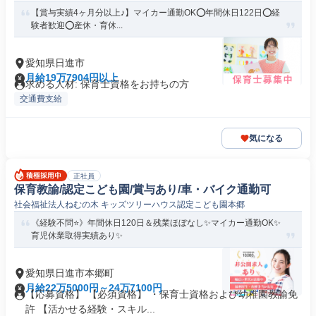
【賞与実績4ヶ月分以上♪】マイカー通勤OK⭕️年間休日122日⭕️経
験者歓迎⭕️産休・育休...
愛知県日進市
月給19万7904円以上
求める人材: 保育士資格をお持ちの方
交通費支給
気になる
正社員
保育教諭/認定こども園/賞与あり/車・バイク通勤可
社会福祉法人ねむの木 キッズツリーハウス認定こども園本郷
《経験不問⭐》年間休日120日＆残業ほぼなし✨マイカー通勤OK✨
育児休業取得実績あり✨
愛知県日進市本郷町
月給22万5000円～24万7100円
【応募資格】 【必須資格】 ・保育士資格および幼稚園教諭免
許 【活かせる経験・スキル...