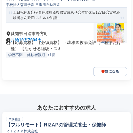
学校法人森川学園 日進旭丘幼稚園
土日祝休み⭕産育休取得＆復帰実績あり⭕年間休日127日⭕実務経
験者さん歓迎❗️スキルや知識...
愛知県日進市野方町
月給19万7904円
【応募資格】 【必須資格】 ・幼稚園教諭免許（一種または二
種） 【活かせる経験・スキ...
学歴不問
経験者歓迎
+1個
気になる
あなたにおすすめの求人
業務委託
【フルリモート】RIZAPの管理栄養士・保健師
ＲＩＺＡＰ株式会社