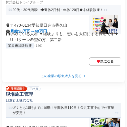
株式会社トライグループ
20代・30代活躍中◆週休2日制・年休120日◆未経験歓迎！
〒470-0134愛知県日進市香久山
月給30万円～40万円
求めている人材 ▼経験よりも、想いを大切にする採用です▼
U・Iターン希望の方、第二新...
業界未経験歓迎
+14個
気になる
この企業の類似求人を見る
正社員
現場施工管理
日進管工株式会社
遅くとも18時までに退勤！年間休日110日！公共工事中心で仕事量
が安定！