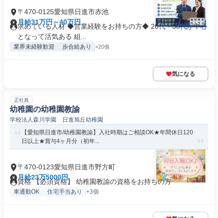
〒470-0125愛知県日進市赤池
月給31万円～40万円
求めている人材 ◆営業経験をお持ちの方◆ 20代・30代が中心
となって活気ある 組...
業界未経験歓迎
歩合給あり
+20個
気になる
正社員
幼稚園の幼稚園教諭
学校法人森川学園 日進旭丘幼稚園
【愛知県日進市/幼稚園教諭】入社時期はご相談OK★年間休日120
日以上★賞与4ヶ月分（初年...
〒470-0123愛知県日進市野方町
月給23万5000円
資格 【必須資格】 幼稚園教諭の資格をお持ちの方
車通勤OK
住宅手当あり
+3個