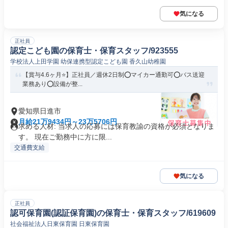
気になる
正社員
認定こども園の保育士・保育スタッフ/923555
学校法人上田学園 幼保連携型認定こども園 香久山幼稚園
【賞与4.6ヶ月⭐️】正社員／週休2日制⭕️マイカー通勤可⭕️バス送迎
業務あり⭕️設備が整...
愛知県日進市
月給21万9434円～23万5706円
求める人材: 当求人の応募には保育教諭の資格が必須となりま
す。 現在ご勤務中に方に限...
交通費支給
気になる
正社員
認可保育園(認証保育園)の保育士・保育スタッフ/619609
社会福祉法人日東保育園 日東保育園