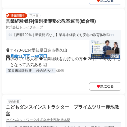
気になる
正社員
営業経験者枠|個別指導塾の教室運営(総合職)
株式会社トライグループ
【反響100%｜新規開拓なし】業界未経験でも安心の教育体制◎
〒470-0134愛知県日進市香久山
月給31万円～40万円
求めている人材 ◆営業経験をお持ちの方◆ 20代・30代が中心
となって活気ある 組...
業界未経験歓迎
歩合給あり
+20個
気になる
契約社員
こどもダンスインストラクター プライムツリー赤池教
室
セイハネットワーク株式会社中部統括本部