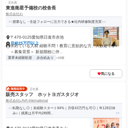
正社員
東進衛星予備校の校舎長
株式会社わ
授業なし・生徒フォローに注力できる★社内研修制度充実
〒470-0125愛知県日進市赤池
月給25万円以上
求めている人材 経験不問！教育に意欲的な方、大歓迎です♪
＜募集背景＞ 新規開校に伴...
業界未経験歓迎
歩合給あり
+18個
気になる
正社員
販売スタッフ ホットヨガスタジオ
株式会社LAVA International
転勤なし◎｜未経験スタート94%｜月収43万円も可◎｜年128日休
み♪｜残業は月平均2時間...