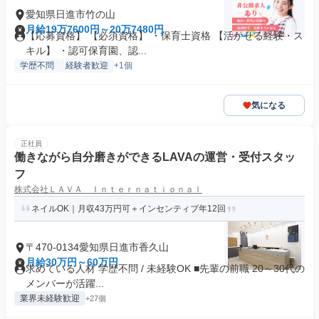
愛知県日進市竹の山
月給19万7600円～20万7480円
【応募資格】 【必須資格】 ・保育士資格 【活かせる経験・ス
キル】 ・認可保育園、認...
学歴不問
経験者歓迎
+1個
気になる
正社員
働きながら自分磨きができるLAVAの運営・受付スタッ
フ
株式会社ＬＡＶＡ Ｉｎｔｅｒｎａｔｉｏｎａｌ
ネイルOK｜月収43万円可＋インセンティブ年12回
〒470-0134愛知県日進市香久山
月給30万円～60万円
求めている人材 学歴不問 / 未経験OK ■先輩の前職 20～30代の
メンバーが活躍...
業界未経験歓迎
+27個