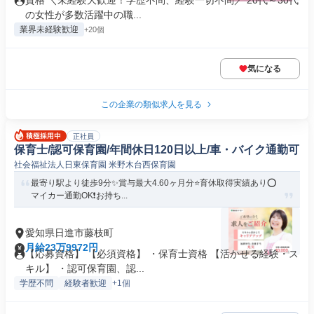
資格 ＼未経験大歓迎！学歴不問、経験一切不問／ 20代～30代
の女性が多数活躍中の職...
業界未経験歓迎
+20個
気になる
この企業の類似求人を見る
正社員
保育士/認可保育園/年間休日120日以上/車・バイク通勤可
社会福祉法人日東保育園 米野木台西保育園
最寄り駅より徒歩9分✨賞与最大4.60ヶ月分⭐育休取得実績あり⭕
マイカー通勤OK❗️お持ち...
愛知県日進市藤枝町
月給23万9972円
【応募資格】 【必須資格】 ・保育士資格 【活かせる経験・ス
キル】 ・認可保育園、認...
学歴不問
経験者歓迎
+1個