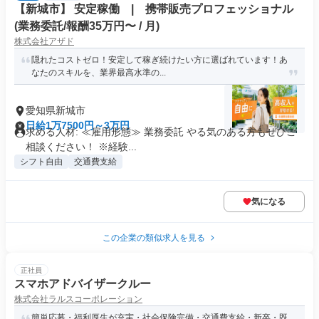
【新城市】 安定稼働 | 携帯販売プロフェッショナル
(業務委託/報酬35万円〜 / 月)
株式会社アザド
隠れたコストゼロ！安定して稼ぎ続けたい方に選ばれています！あ
なたのスキルを、業界最高水準の...
愛知県新城市
日給1万7500円～3万円
求める人材: ≪雇用形態≫ 業務委託 やる気のある方もぜひご
相談ください！ ※経験...
シフト自由
交通費支給
気になる
この企業の類似求人を見る
正社員
スマホアドバイザークルー
株式会社ラルスコーポレーション
簡単応募・福利厚生が充実・社会保険完備・交通費支給・新卒・既