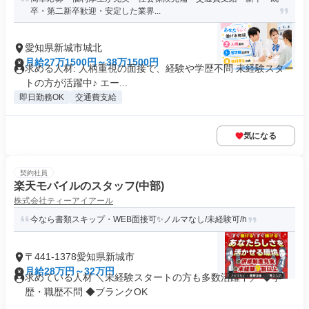
卒・第二新卒歓迎・安定した業界...
愛知県新城市城北
月給27万1500円～38万1500円
求める人材: 人柄重視の面接で、経験や学歴不問 未経験スター
トの方が活躍中♪ エー...
即日勤務OK
交通費支給
気になる
契約社員
楽天モバイルのスタッフ(中部)
株式会社ティーアイアール
今なら書類スキップ・WEB面接可✨️ノルマなし/未経験可/h
〒441-1378愛知県新城市
月給28万円～32万円
求めている人材 ＼未経験スタートの方も多数活躍中／ ◆学
歴・職歴不問 ◆ブランクOK