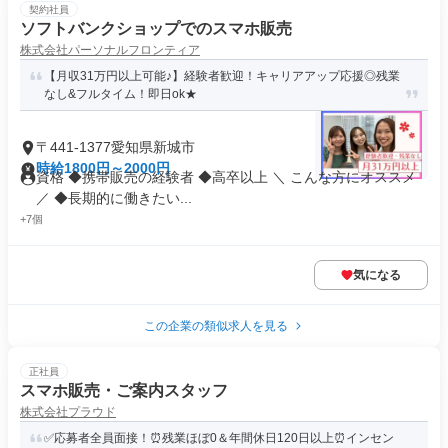
契約社員
ソフトバンクショップでのスマホ販売
株式会社パーソナルフロンティア
【月収31万円以上可能♪】経験者歓迎！キャリアアップ応援◎残業
なし&フルタイム！即日ok★
〒441-1377愛知県新城市
時給1800円～2000円
資格 ◆携帯販売の経験者 ◆高卒以上 ＼ こんな方にオススメ
／ ◆長期的に働きたい...
+7個
気になる
この企業の類似求人を見る
正社員
スマホ販売・ご案内スタッフ
株式会社プラウド
✅応募者全員面接！⏰残業ほぼ0＆年間休日120日以上⏰インセン