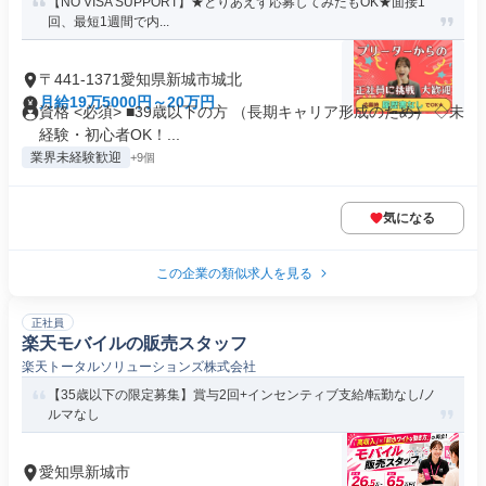
【NO VISA SUPPORT】★とりあえず応募してみたもOK★面接1
回、最短1週間で内...
〒441-1371愛知県新城市城北
月給19万5000円～20万円
資格 <必須> ■39歳以下の方 （長期キャリア形成のため） ◇未
経験・初心者OK！...
業界未経験歓迎
+9個
気になる
この企業の類似求人を見る
正社員
楽天モバイルの販売スタッフ
楽天トータルソリューションズ株式会社
【35歳以下の限定募集】賞与2回+インセンティブ支給/転勤なし/ノ
ルマなし
愛知県新城市