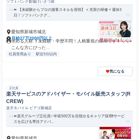
ソフトバンク新城けいさつ前
⏩️ 【未経験からプロの接客スキルを習得】 ⭐️ 充実の研修 × 週休3
日！ソフトバンクグ...
愛知県新城市城北
月給27万2000円以上
求める人材: ❗ 未経験・学歴不問！人柄重視の採用です ❗ ＼＼⭐
こんな方にぴった...
社員登用あり
駅近5分以内
気になる
正社員
楽天サービスのアドバイザー・モバイル販売スタッフ(R
CREW)
楽天モバイル ピアゴ新城店
⏩️楽天グループ正社員✨️年収500万を目指せるキャリア採用❗️サービ
スを広げる専任アドバ...
愛知県新城市