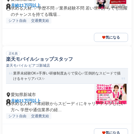
月給21万円以上
求める人材: ✅学歴不問 ✅業界経験不問 若い世代からでも活躍
のチャンスを持てる職場...
シフト自由
交通費支給
気になる
正社員
楽天モバイルショップスタッフ
楽天モバイル ピアゴ新城店
業界未経験OK⭐️手厚い研修制度ありで安心✅圧倒的なスピードで描
けるキャリアパス✨
愛知県新城市
月給21万円以上
求める人材: ⭐未経験からスピーディにキャリアアップしたい
方へ 学歴や通信業界の経...
シフト自由
交通費支給
気になる