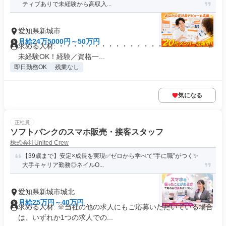
ティブありで未経験から高収入...
愛知県新城市
月給24万5000円～50万円
求める人材: ・・・・・・・・・・・・・・・・・・・・・ ⭐
未経験OK！経験／資格一...
即日勤務OK
残業なし
気になる
正社員
ソフトバンクのスマホ販売・接客スタッフ
株式会社United Crew
【39歳まで】安定×成長を実現✅ゼロから学べて“手に職”がつく✨
大手キャリア勤務◎ネイルO...
愛知県新城市城北
月給25万円～40万円
求める人材: ※当社の他の求人にもご応募いただいている場合
は、いずれか1つの求人での...