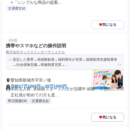
⭐「シンプルな商品の提案...
交通費支給
気になる
正社員
携帯やスマホなどの操作説明
株式会社タックスインターナショナル
安定した業界→未経験歓迎→福利厚生が充実→資格取得支援制度有
→社会保険完備→研修制度充実→...
愛知県新城市字宮ノ後
月給27万1000円～39万1000円
求める人材: 未経験スタートの方が活躍中 経験、学歴共に不問
正社員が初めての方も是...
即日勤務OK
交通費支給
気になる