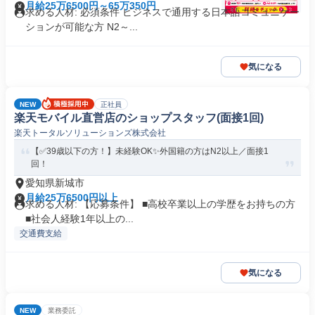
月給25万6500円～65万350円
求める人材: 必須条件 ビジネスで通用する日本語コミュニケー
ションが可能な方 N2～...
気になる
NEW
正社員
楽天モバイル直営店のショップスタッフ(面接1回)
楽天トータルソリューションズ株式会社
【✅39歳以下の方！】未経験OK✨外国籍の方はN2以上／面接1
回！
愛知県新城市
月給25万6500円以上
求める人材: 【応募条件】 ■高校卒業以上の学歴をお持ちの方
■社会人経験1年以上の...
交通費支給
気になる
NEW
業務委託