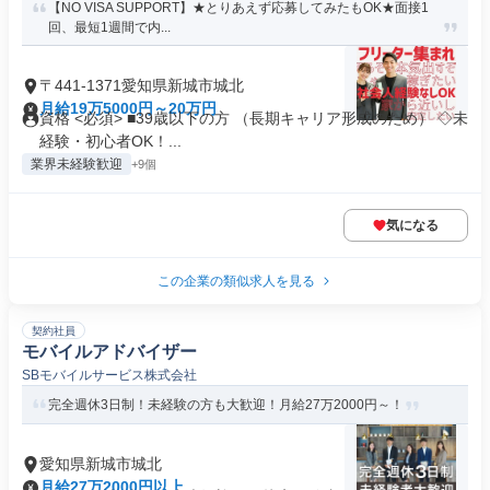
【NO VISA SUPPORT】★とりあえず応募してみたもOK★面接1
回、最短1週間で内...
〒441-1371愛知県新城市城北
月給19万5000円～20万円
資格 <必須> ■39歳以下の方 （長期キャリア形成のため） ◇未
経験・初心者OK！...
業界未経験歓迎
+9個
気になる
この企業の類似求人を見る
契約社員
モバイルアドバイザー
SBモバイルサービス株式会社
完全週休3日制！未経験の方も大歓迎！月給27万2000円～！
愛知県新城市城北
月給27万2000円以上