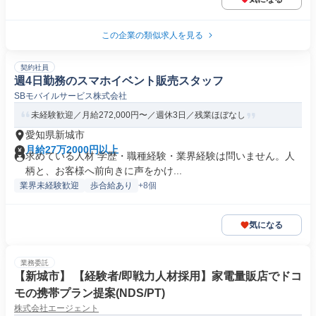
この企業の類似求人を見る
契約社員
週4日勤務のスマホイベント販売スタッフ
SBモバイルサービス株式会社
未経験歓迎／月給272,000円〜／週休3日／残業ほぼなし
愛知県新城市
月給27万2000円以上
求めている人材 学歴・職種経験・業界経験は問いません。人
柄と、お客様へ前向きに声をかけ...
業界未経験歓迎
歩合給あり
+8個
気になる
業務委託
【新城市】 【経験者/即戦力人材採用】家電量販店でドコ
モの携帯プラン提案(NDS/PT)
株式会社エージェント