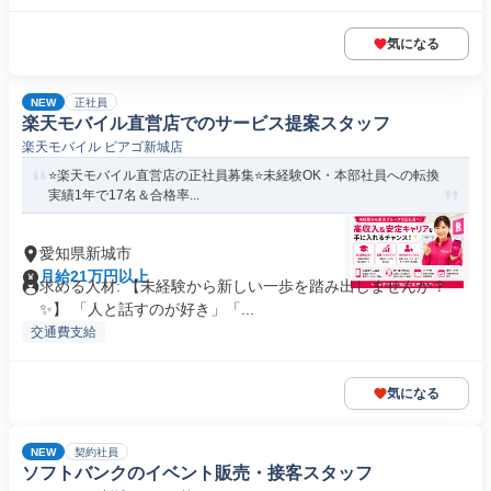
気になる
NEW
正社員
楽天モバイル直営店でのサービス提案スタッフ
楽天モバイル ピアゴ新城店
⭐️楽天モバイル直営店の正社員募集⭐️未経験OK・本部社員への転換
実績1年で17名＆合格率...
愛知県新城市
月給21万円以上
求める人材: 【未経験から新しい一歩を踏み出しませんか？
✨】 「人と話すのが好き」「...
交通費支給
気になる
NEW
契約社員
ソフトバンクのイベント販売・接客スタッフ