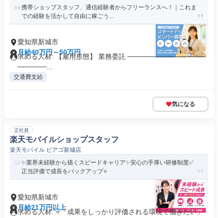
携帯ショップスタッフ、通信経験者からフリーランスへ！｜これま
での経験を活かして自由に稼ごう...
愛知県新城市
月給40万円～50万円
求める人材: 【雇用形態】 業務委託 ────────────────
──────...
交通費支給
気になる
正社員
楽天モバイルショップスタッフ
楽天モバイル ピアゴ新城店
✨業界未経験から描くスピードキャリア✨安心の手厚い研修制度✅
正当評価で成長をバックアップ⭐
愛知県新城市
月給21万円以上
求める人材: ⭐「成果をしっかり評価される環境で働きたい」