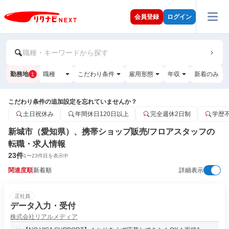
会員登録
ログイン
職種・キーワードから探す
勤務地
職種
こだわり条件
雇用形態
年収
新着のみ
1
こだわり条件の追加設定を忘れていませんか？
土日祝休み
年間休日120日以上
完全週休2日制
学歴
新城市（愛知県）、携帯ショップ販売/フロアスタッフの
転職・求人情報
23
件
1
〜
23
件目を表示中
関連度順
新着順
詳細表示
正社員
データ入力・受付
株式会社リアルメディア