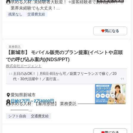
求める人材: 未経験者大歓迎！ ⭐接客経験者であればOK！ ※
業界未経験でも大丈夫！...
残業なし
交通費支給
気になる
業務委託
【新城市】 モバイル販売のプラン提案(イベントや店頭
での呼び込み案内)(NDS/PPT)
株式会社エージェント
土日のみOK！｜月6日-8日から可／副業フリーランスで稼ぐ／20
代・30代活躍中！／直行直...
愛知県新城市
日給2万円～2万4000円
求める人材: 【雇用形態】 業務委託 ────────────────
──────...
シフト自由
交通費支給
気になる