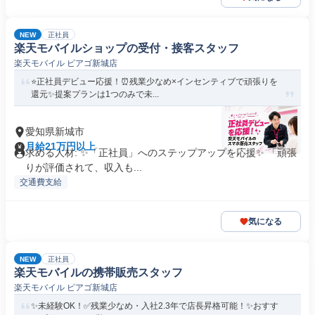
NEW
正社員
楽天モバイルショップの受付・接客スタッフ
楽天モバイル ピアゴ新城店
⭐正社員デビュー応援！⏰残業少なめ×インセンティブで頑張りを
還元✨提案プランは1つのみで未...
愛知県新城市
月給21万円以上
求める人材: ✨「正社員」へのステップアップを応援✨ 「頑張
りが評価されて、収入も...
交通費支給
気になる
NEW
正社員
楽天モバイルの携帯販売スタッフ
楽天モバイル ピアゴ新城店
✨未経験OK！✅残業少なめ・入社2.3年で店長昇格可能！✨おすす