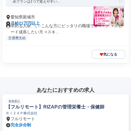
めプランは1つで覚えやすい...
愛知県新城市
月給21万円以上
求める人材: ＼✨こんな方にピッタリの職場です！✨／ ⭐スピ
ード成長したい方 ⭐スキ...
交通費支給
気になる
あなたにおすすめの求人
業務委託
【フルリモート】RIZAPの管理栄養士・保健師
ＲＩＺＡＰ株式会社
フルリモート
完全歩合制